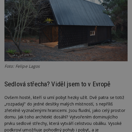
Foto: Felipe Lagos
Sedlová střecha? Viděl jsem to v Evropě
Ovšem hosté, kteří si umí pobyt hezky užít. Dvě patra se totiž
„rozpadají“ do jedné desítky malých místností, s nepříliš
zřetelně vyznačenými hranicemi. Jsou fluidní, jako celý prostor
domu. Jak toho architekt dosáhl? Vytvořením dominujícího
prvku sedlové střechy, která vytváří celistvou obálku. Vysoké
podkroví umožňuje pohodlný pohyb i pobyt, a je