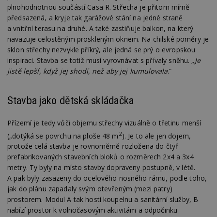
plnohodnotnou součástí Casa R. Střecha je přitom mírně
předsazená, a kryje tak garážové stání na jedné straně
a vnitřní terasu na druhé. A také zastiňuje balkon, na který
navazuje celostěným proskleným oknem. Na chilské poměry je
sklon střechy nezvykle příkrý, ale jedná se prý o evropskou
inspiraci. Stavba se totiž musí vyrovnávat s přívaly sněhu. „
Je
jistě lepší, když jej shodí, než aby jej kumulovala
.“
Stavba jako dětská skládačka
Přízemí je tedy vůči objemu střechy vizuálně o třetinu menší
2
(„dotýká se povrchu na ploše 48 m
). Je to ale jen dojem,
protože celá stavba je rovnoměrně rozložena do čtyř
prefabrikovaných stavebních bloků o rozměrech 2x4 a 3x4
metry. Ty byly na místo stavby dopraveny postupně, v létě.
A pak byly zasazeny do ocelového nosného rámu, podle toho,
jak do plánu zapadaly svým otevřeným (mezi patry)
prostorem. Modul A tak hostí koupelnu a sanitární služby, B
nabízí prostor k volnočasovým aktivitám a odpočinku