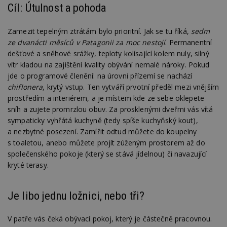
Cíl: Útulnost a pohoda
Zamezit tepelným ztrátám bylo prioritní. Jak se tu říká,
sedm
ze dvanácti měsíců v Patagonii za moc nestojí
. Permanentní
dešťové a sněhové srážky, teploty kolísající kolem nuly, silný
vítr kladou na zajištění kvality obývání nemalé nároky. Pokud
jde o programové členění: na úrovni přízemí se nachází
chiflonera
, krytý vstup. Ten vytváří prvotní předěl mezi vnějším
prostředím a interiérem, a je místem kde ze sebe oklepete
sníh a zujete promrzlou obuv. Za prosklenými dveřmi vás vítá
sympaticky vyhřátá kuchyně (tedy spíše kuchyňský kout),
a nezbytné posezení. Zamířit odtud můžete do koupelny
s toaletou, anebo můžete projít zúženým prostorem až do
společenského pokoje (který se stává jídelnou) či navazující
kryté terasy.
Je libo jednu ložnici, nebo tři?
V patře vás čeká obývací pokoj, který je částečně pracovnou.