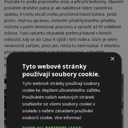
Poznáte to podle pracovního stolu a příruční knihovny. Hlavním
posláním druhého patra je ale nabídnout lidem zázemí ke
spánku. K tomu slouží vcelku prostorná hlavní ložnice. Jenže
pozor, chytrou úpravou, vložením předchystaného předělu,
můžete v patře eliminovat pracovnu a vytvořit až tři oddělené
ložnice. Tuto variantu obyvatelé preferují hlavně v letních
měsících, kdy se do Casa R sjíždí i širší rodina. Dům je velmi
nenáročně zařízen, přeci jen, místa tu není nazbyt. V interiéru
působí nápadně černá ocel (trámoví krovů, schodiště,
×
lemování nábytku), která je ale odpovědí na místní klimatické
podmínky. Snadno odolá ohni právě tak jako vlhku.
Tyto webové stránky
používají soubory cookie.
Tyto webové stránky používají soubory
cookie ke zlepšení uživatelského zážitku.
Používáním našich webových stránek
souhlasíte se všemi soubory cookie v
souladu s našimi zásadami používání
souborů cookie.
Více informací
SHOW ALL PARTNERS
(1634) →