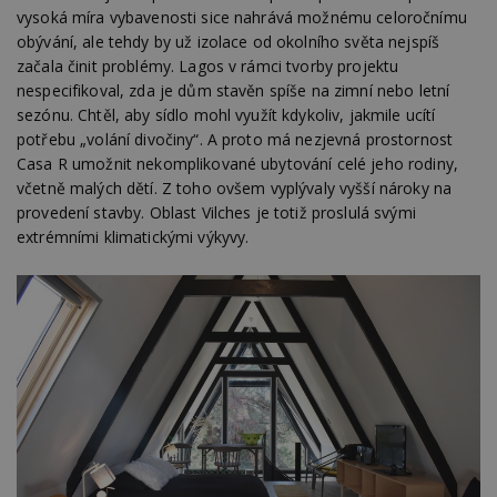
vysoká míra vybavenosti sice nahrává možnému celoročnímu
obývání, ale tehdy by už izolace od okolního světa nejspíš
začala činit problémy. Lagos v rámci tvorby projektu
nespecifikoval, zda je dům stavěn spíše na zimní nebo letní
sezónu. Chtěl, aby sídlo mohl využít kdykoliv, jakmile ucítí
potřebu „volání divočiny“. A proto má nezjevná prostornost
Casa R umožnit nekomplikované ubytování celé jeho rodiny,
včetně malých dětí. Z toho ovšem vyplývaly vyšší nároky na
provedení stavby. Oblast Vilches je totiž proslulá svými
extrémními klimatickými výkyvy.