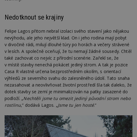
Nedotknout se krajiny
Felipe Lagos přitom nebral izolaci svého stavení jako nějakou
nevýhodu, ale jeho největší klad. On i jeho rodina mají pobyt
v divočině rádi, milují dlouhé túry po horách a večery strávené
v lesích. A společně oceňují, že tu nemají žádné sousedy. Chtěl
také zachovat co nejvíc z přírodní scenérie. Zařekl se, že
v místě stavby nenechá pokácet jediný strom. A tak je pozice
Casa R vlastně určena bezprostředním okolím, s orientací
výhledů ze severního svahu do zalesněného údolí. Tato snaha
nezasahovat a neovlivňovat životní prostředí šla tak daleko, že
dotek stavby se zemí je minimalizován na patky zasazené do
podloží. „
Nechtěli jsme tu omezit jediný původní strom nebo
rostlinu
,“ dodává Lagos. „
Jsme tu jen hosté
.“