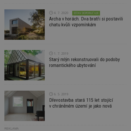
shrom
údajů 
návště
4. 7. 2020
ESTAV DOPORUČUJE
více w
Archa v horách. Dva bratři si postavili
stránek
výměnu
chatu kvůli vzpomínkám
návště
obvykl
poskyt
centr
výměn
třetích
1. 7. 2019
tuuid_lu
.bidswitch.net
1 rok
Obsah
Starý mlýn rekonstruovali do podoby
jedine
romantického ubytování
návště
které 
Bidswi
sledov
návště
více w
umožň
Bidswi
6. 5. 2019
optima
Dřevostavba stará 115 let stojící
releva
v chráněném území je jako nová
reklamy
aby se
návště
několik
nezobr
stejné
REKLAMA