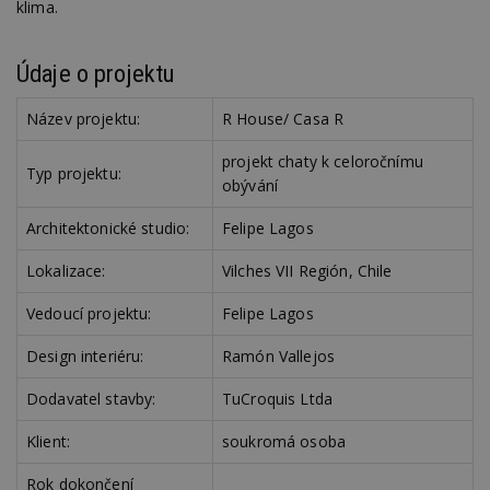
klima.
Nezbytně nutné soubory
Výkonové soubory
Soubory cílení
Údaje o projektu
Funkční soubory
Nezařazené soubory
Název projektu:
R House/ Casa R
Nezbytně nutné soubory cookie umožňují základní
funkce webových stránek, jako je přihlášení
projekt chaty k celoročnímu
uživatele a správa účtu. Webové stránky nelze bez
Typ projektu:
nezbytně nutných souborů cookie správně
obývání
používat.
Architektonické studio:
Felipe Lagos
Provider
/
Název
Vyprší
P
Doména
Lokalizace:
Vilches VII Región, Chile
_hjIncludedInPageviewSample
2
T
Hotjar Ltd
minuty
co
www.estav.cz
na
Vedoucí projektu:
Felipe Lagos
ab
Ho
Design interiéru:
Ramón Vallejos
zd
ná
z
Dodavatel stavby:
TuCroquis Ltda
vz
d
l
Klient:
soukromá osoba
z
st
w
Rok dokončení