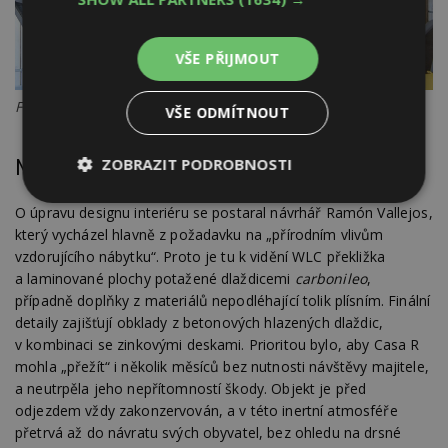
VŠE PŘIJMOUT
Foto: Felipe Lagos
VŠE ODMÍTNOUT
ZOBRAZIT PODROBNOSTI
Nezávislý dům, který nepotřebuje obyvatele
Nezbytně
Výkonové
Soubory
O úpravu designu interiéru se postaral návrhář Ramón Vallejos,
nutné
soubory
cílení
který vycházel hlavně z požadavku na „přírodním vlivům
soubory
vzdorujícího nábytku“. Proto je tu k vidění WLC překližka
a laminované plochy potažené dlaždicemi
carbonileo
,
případně doplňky z materiálů nepodléhající tolik plísním. Finální
Funkční soubory
Nezařazené
detaily zajišťují obklady z betonových hlazených dlaždic,
soubory
v kombinaci se zinkovými deskami. Prioritou bylo, aby Casa R
mohla „přežít“ i několik měsíců bez nutnosti návštěvy majitele,
a neutrpěla jeho nepřítomností škody. Objekt je před
odjezdem vždy zakonzervován, a v této inertní atmosféře
přetrvá až do návratu svých obyvatel, bez ohledu na drsné