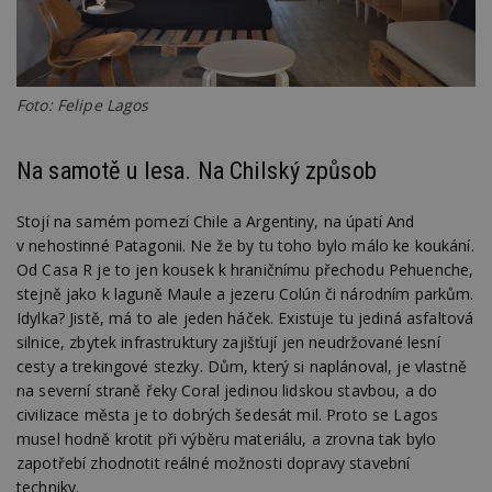
Foto: Felipe Lagos
Na samotě u lesa. Na Chilský způsob
Stojí na samém pomezí Chile a Argentiny, na úpatí And
v nehostinné Patagonii. Ne že by tu toho bylo málo ke koukání.
Od Casa R je to jen kousek k hraničnímu přechodu Pehuenche,
stejně jako k laguně Maule a jezeru Colún či národním parkům.
Idylka? Jistě, má to ale jeden háček. Existuje tu jediná asfaltová
silnice, zbytek infrastruktury zajišťují jen neudržované lesní
cesty a trekingové stezky. Dům, který si naplánoval, je vlastně
na severní straně řeky Coral jedinou lidskou stavbou, a do
civilizace města je to dobrých šedesát mil. Proto se Lagos
musel hodně krotit při výběru materiálu, a zrovna tak bylo
zapotřebí zhodnotit reálné možnosti dopravy stavební
techniky.