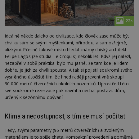
22×
Ideálně někde daleko od civilizace, kde člověk zase může být
chvilku sám se svými myšlenkami, přírodou, a samozřejmě,
blízkými. Přesně takové místo hledal známý chiský architekt
Felipe Lagos (ze studia Te Croquis) několik let. Když jej nalezl,
nezapřel v sobě praktika: bylo mu jasné, že tam kde je lidem
dobře, je jich za chvíli spousta. A tak si pojistil soukromí svého
vysněného útočiště tím, že hned raději preventivně skoupil
30 000 metrů čtverečních okolních pozemků. Uprostřed této
své soukromé rezervace pak navrhl a nechal postavit dům,
určený k sezónnímu obývání.
Klima a nedostupnost, s tím se musí počítat
Tedy, svými parametry (96 metrů čtverečních) a zvoleným
materiálem je to spíše chata. Kompaktní provedení a poměrně