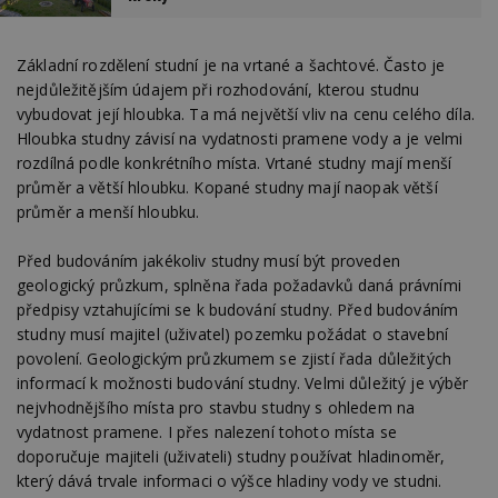
Základní rozdělení studní je na vrtané a šachtové. Často je
nejdůležitějším údajem při rozhodování, kterou studnu
vybudovat její hloubka. Ta má největší vliv na cenu celého díla.
Hloubka studny závisí na vydatnosti pramene vody a je velmi
rozdílná podle konkrétního místa. Vrtané studny mají menší
průměr a větší hloubku. Kopané studny mají naopak větší
průměr a menší hloubku.
Před budováním jakékoliv studny musí být proveden
geologický průzkum, splněna řada požadavků daná právními
předpisy vztahujícími se k budování studny. Před budováním
studny musí majitel (uživatel) pozemku požádat o stavební
povolení. Geologickým průzkumem se zjistí řada důležitých
informací k možnosti budování studny. Velmi důležitý je výběr
nejvhodnějšího místa pro stavbu studny s ohledem na
vydatnost pramene. I přes nalezení tohoto místa se
doporučuje majiteli (uživateli) studny používat hladinoměr,
který dává trvale informaci o výšce hladiny vody ve studni.