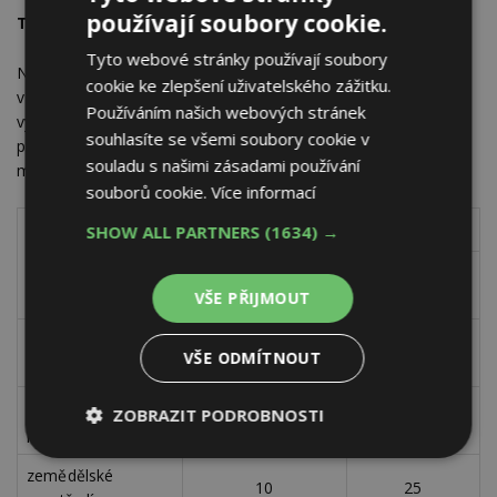
používají soubory cookie.
Tab. 1
Vydatnost pramene
Tyto webové stránky používají soubory
Najít správné (nejvhodnější) místo pro stavbu studny není
cookie ke zlepšení uživatelského zážitku.
vůbec jednoduché. Nejen, že musí být v místě potřebná
Používáním našich webových stránek
vydatnost pramene, ale musí být splněna řada dalších
souhlasíte se všemi soubory cookie v
podmínek. K nim patří také dodržení nejmenší vzdálenosti od
souladu s našimi zásadami používání
možných zdrojů znečištění, viz tab. 2.
souborů cookie.
Více informací
Nejmenší vzdálenost (m)
SHOW ALL PARTNERS
(1634) →
Možné znečištění
málo prostupné
prostupné
prostředí
prostředí
VŠE PŘIJMOUT
kanalizační přípojky
12
30
VŠE ODMÍTNOUT
a septiky
nádrže na tekutá
ZOBRAZIT PODROBNOSTI
7
20
paliva
Nezbytně
Výkonové
Soubory
zemědělské
nutné
soubory
cílení
10
25