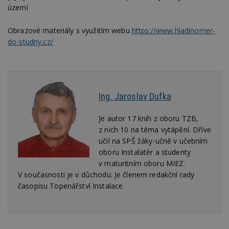
s
území
ná
je
kt
Obrazové materiály s využitím webu
https://www.hladinomer-
id
p
do-studny.cz/
ú
An
id
www.estav.cz
1 rok
T
co
po
vy
Ing. Jaroslav Dufka
se
_hjFirstSeen
29
S
Hotjar Ltd
Je autor 17 knih z oboru TZB,
minut
je
.estav.cz
54
ab
z nich 10 na téma vytápění. Dříve
sekund
sl
ce
učil na SPŠ žáky-učně v učebním
pr
oboru Instalatér a studenty
po
N
v maturitním oboru MIEZ.
ž
V současnosti je v důchodu. Je členem redakční rady
id
i
časopisu Topenářství Instalace
_hjAbsoluteSessionInProgress
29
S
Hotjar Ltd
minut
je
.estav.cz
54
ab
sekund
sl
ce