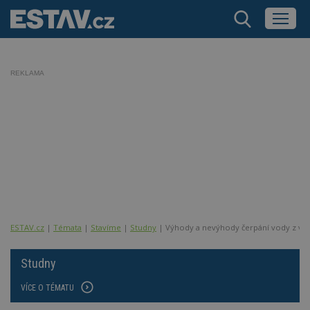
REKLAMA
ESTAV.cz
Témata
Stavíme
Studny
Výhody a nevýhody čerpání vody z vla
Studny
VÍCE O TÉMATU