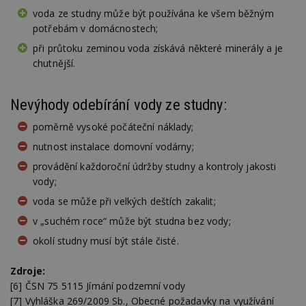
_hjIncludedInPageviewSample
2
T
voda ze studny může být používána ke všem běžným
Hotjar Ltd
minuty
co
www.estav.cz
potřebám v domácnostech;
na
ab
při průtoku zeminou voda získává některé minerály a je
Ho
zd
chutnější.
ná
z
vz
d
Nevýhody odebírání vody ze studny:
l
z
poměrně vysoké počáteční náklady;
st
w
nutnost instalace domovní vodárny;
_dc_gtm_UA-53599847-1
.estav.cz
53
T
provádění každoroční údržby studny a kontroly jakosti
sekund
co
př
vody;
w
po
voda se může při velkých deštích zakalit;
S
Go
v „suchém roce“ může být studna bez vody;
da
kó
okolí studny musí být stále čisté.
Po
lz
z
Zdroje:
nu
be
[6] ČSN 75 5115 Jímání podzemní vody
sk
f
[7] Vyhláška 269/2009 Sb., Obecné požadavky na využívání