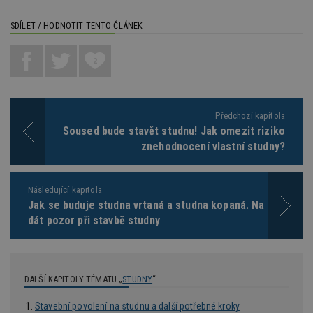
pr
po
N
SDÍLET / HODNOTIT TENTO ČLÁNEK
ž
id
i
2
counter
www.estav.cz
29
T
minut
co
53
po
sekund
vy
se
Předchozí kapitola
Soused bude stavět studnu! Jak omezit riziko
__gfp_64b
1 rok
Je
Google LLC
so
.estav.cz
znehodnocení vlastní studny?
kt
sp
da
c
Následující kapitola
n
w
Jak se buduje studna vrtaná a studna kopaná. Na co si
dát pozor při stavbě studny
Název
Provider
/
Doména
Vyprší
Provider
/
DALŠÍ KAPITOLY TÉMATU „
STUDNY
“
Název
Vyprší
Popis
_hjSessionUser_170189
.estav.cz
1 rok
Provider
Doména
Název
/
Vyprší
Popis
Stavební povolení na studnu a další potřebné kroky
tu
.ih.adscale.de
11 měsíců
test
.m6r.eu
59
Pokud víte
Doména
Provider
/