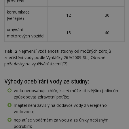
soubory
prostředí
komunikace
12
30
(veřejné)
Funkční soubory
Nezařazené
soubory
umývání
15
40
motorových vozidel
Tab. 2
Nejmenší vzdálenosti studny od možných zdrojů
znečištění vody podle Vyhlášky 269/2009 Sb., Obecné
požadavky na využívání území [7]
Nezbytně nutné soubory
Výkonové soubory
Soubory cílení
Výhody odebírání vody ze studny:
Funkční soubory
Nezařazené soubory
voda neobsahuje chlór, který může citlivějším jedincům
Nezbytně nutné soubory cookie umožňují základní
způsobovat zdravotní potíže;
funkce webových stránek, jako je přihlášení
uživatele a správa účtu. Webové stránky nelze bez
majitel není závislý na dodávce vody z veřejného
nezbytně nutných souborů cookie správně
vodovodu;
používat.
neplatí se vodárnám za vodu a za úniky netěsným
Provider
/
Název
Vyprší
P
Doména
potrubím;