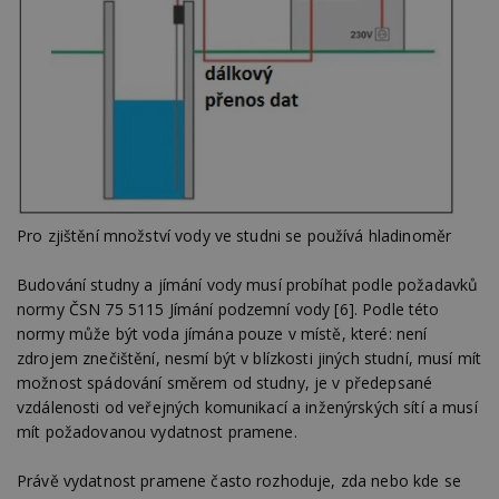
Pro zjištění množství vody ve studni se používá hladinoměr
Budování studny a jímání vody musí probíhat podle požadavků
normy ČSN 75 5115 Jímání podzemní vody [6]. Podle této
normy může být voda jímána pouze v místě, které: není
zdrojem znečištění, nesmí být v blízkosti jiných studní, musí mít
možnost spádování směrem od studny, je v předepsané
vzdálenosti od veřejných komunikací a inženýrských sítí a musí
mít požadovanou vydatnost pramene.
Právě vydatnost pramene často rozhoduje, zda nebo kde se