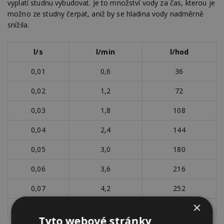
vyplatí studnu vybudovat. Je to množství vody za čas, kterou je
možno ze studny čerpat, aniž by se hladina vody nadměrně
snížila.
l/s
l/min
l/hod
0,01
0,6
36
0,02
1,2
72
0,03
1,8
108
0,04
2,4
144
0,05
3,0
180
0,06
3,6
216
0,07
4,2
252
×
0,08
4,8
288
Tyto webové stránky