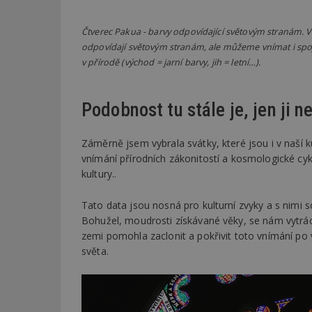
Čtverec Pakua - barvy odpovídající světovým stranám. Vš
Název
Provider
Pr
Název
Název
/
D
odpovídají světovým stranám, ale můžeme vnímat i spo
Název
_hjSessionUser_1
Doména
v přírodě (východ = jarní barvy, jih = letní…).
test
.m
tu
_gid
CMID
Google
LLC
Gdyn
mobile
ww
.estav.cz
Podobnost tu stále je, jen ji
_ga
TDID
Google
sssp_session
c
.e
LLC
.estav.cz
Záměrně jsem vybrala svátky, které jsou i v naší
ui
vnímání přírodních zákonitostí a kosmologické cyk
VISITOR_INFO1_LI
cct
kultury..
_hjSession_170189
Tato data jsou nosná pro kulturní zvyky a s nimi so
Gtest
uid
Bohužel, moudrosti získávané věky, se nám vytrá
zemi pomohla zaclonit a pokřivit toto vnímání po 
C
světa.
test_cookie
bm2uu
cct
id
ibbid