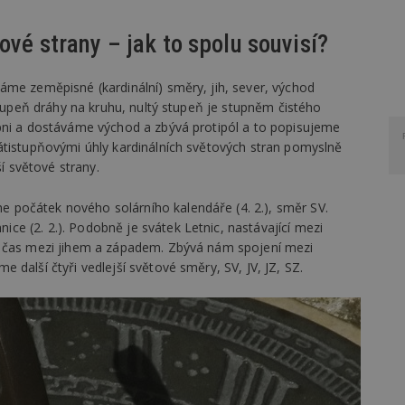
ové strany – jak to spolu souvisí?
áme zeměpisné (kardinální) směry, jih, sever, východ
stupeň dráhy na kruhu, nultý stupeň je stupněm čistého
pni a dostáváme východ a zbývá protipól a to popisujeme
átistupňovými úhly kardinálních světových stran pomyslně
ší světové strany.
počátek nového solárního kalendáře (4. 2.), směr SV.
e (2. 2.). Podobně je svátek Letnic, nastávající mezi
e čas mezi jihem a západem. Zbývá nám spojení mezi
další čtyři vedlejší světové směry, SV, JV, JZ, SZ.