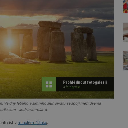
Prohlédnout fotogalerii
4 fotografie
. Ve dny letního a zimního slunovratu se spojí mezi dvěma
 Fotolia.com - andrewmroland
hli číst v
minulém článku
.