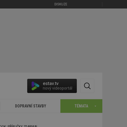
DISKUZE
estav.tv
nový videoportál
DOPRAVNÍ STAVBY
TÉMATA
BOOK: PŘÍRUČKY ZDARMA!