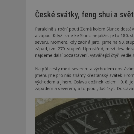
České svátky, feng shui a svět
Paralelně s roční poutí Země kolem Slunce dostáv
a západ. Když jsme ke Slunci nejblíže, je to 180. 
severu. Moment, kdy začíná jaro, jsme na 90. stu
západ, tzn. 270. stupeň. Uprostřed, mezi devades
najdeme další pozastavení, vytvářející čtyři vedlej
Na půl cesty mezi severem a východem dostáváme 
Jmenujme pro nás známý křesťanský svátek Hromnic
východem a jihem. Oslava dožínek kolem 10. 8. j
západem a severem, a to jsou „dušičky“. Dostáváme 