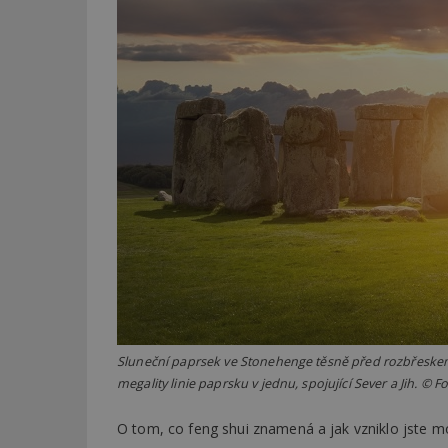
Sluneční paprsek ve Stonehenge těsně před rozbřeskem
megality linie paprsku v jednu, spojující Sever a Jih. ©
O tom, co feng shui znamená a jak vzniklo jste mo