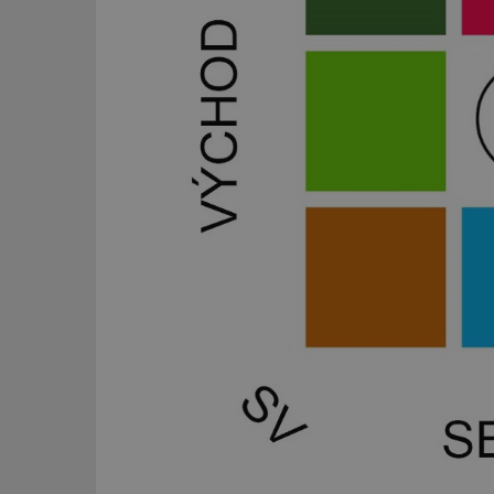
_dc_gtm_UA-53599
id
_hjFirstSeen
_hjAbsoluteSessi
counter
__gfp_64b