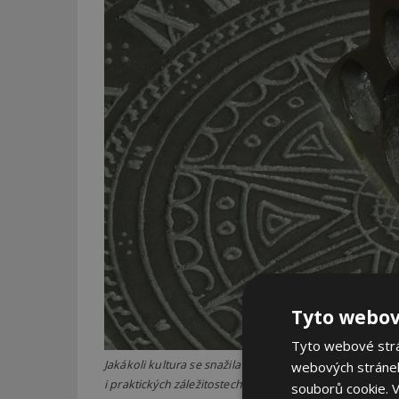
Tyto webov
Tyto webové strán
Jakákoli kultura se snažila „zachytit“ cestu slunčních p
webových stránek
i praktických záležitostech © Fotolia.com - steve-mann
souborů cookie.
V