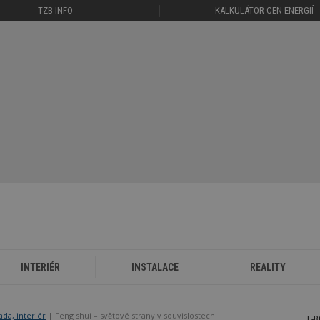
TZB-INFO
KALKULÁTOR CEN ENERGIÍ
INTERIÉR
INSTALACE
REALITY
ada, interiér
Feng shui – světové strany v souvislostech
E-