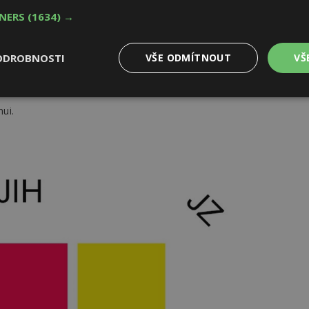
TNERS
(1634) →
upních, které poslouží jako osm symbolických oblastí
anám, zobrazující život na vodorovné úrovni. To, co je
ěch osmi, devátou a tím dostáváme devět polí. Prostřední
ODROBNOSTI
VŠE ODMÍTNOUT
VŠ
ně kolmo mezi nebem a zemí s jeho více či méně vybroušenou
jímači a tou je nervová soustava.
Výkonové
Soubory cílení
Funkční
y
soubory
soubory
hui.
oubory
Výkonové soubory
Soubory cílení
Funkční soubory
Ne
ry cookie umožňují základní funkce webových stránek, jako je přihlášení uživatele
e bez nezbytně nutných souborů cookie správně používat.
Provider
/
Vyprší
Popis
Doména
geviewSample
2
Tento soubor cookie je nastaven tak, 
Hotjar Ltd
minuty
Hotjar o tom, zda je tento návštěvník 
www.estav.cz