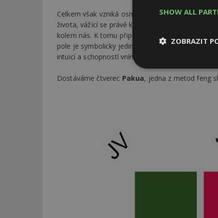
SHOW ALL PAR
Celkem však vzniká osm světových stran, po 45 st
života, vážící se právě k jednotlivým světovým str
kolem nás. K tomu připojíme oblast uprostřed on
ZOBRAZIT P
pole je symbolicky jedinec, člověk. Stojí pomysl
intuicí a schopností vnímat přírodu díky svému při
Nezbytně
nutné soubor
Dostáváme čtverec
Pakua
, jedna z metod feng s
Nezbytně nutné s
Nezbytně nutné soubo
Webové stránky nelz
Název
_hjIncludedInPa