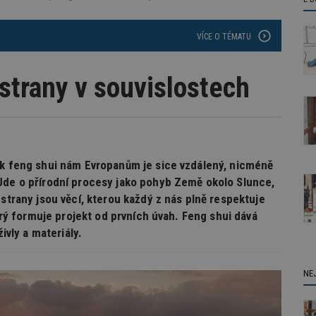
VÍCE O TÉMATU
strany v souvislostech
yk feng shui nám Evropanům je sice vzdálený, nicméně
Jde o přírodní procesy jako pohyb Země okolo Slunce,
 strany jsou věcí, kterou každý z nás plně respektuje
terý formuje projekt od prvních úvah. Feng shui dává
ivly a materiály.
NE