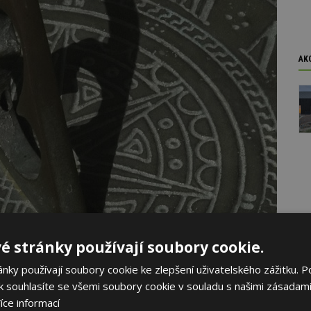
AK
é stránky používají soubory cookie.
ky používají soubory cookie ke zlepšení uživatelského zážitku. P
aprsků, aby se orientovala v čase a pomáhala tak v duchovních
 souhlasíte se všemi soubory cookie v souladu s našimi zásadami
íce informací