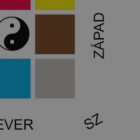
vzorkování dat definovaného limitem z
vašeho webu.
847-1
.estav.cz
53
Tento soubor cookie je přidružen k w
sekund
Správce značek Google k načtení dalšíc
stránku. Pokud je použit, lze jej považ
nutný, protože bez něj jiné skripty ne
správně. Konec názvu je jedinečné číslo
identifikátorem přidruženého účtu Goog
www.estav.cz
1 rok
Tento soubor cookie se používá k vytvá
uživatele
29
Soubor cookie je nastaven tak, aby Hot
Hotjar Ltd
minut
začátek cesty uživatele pro celkový poče
.estav.cz
54
Neobsahuje žádné identifikovatelné in
sekund
onInProgress
29
Soubor cookie je nastaven tak, aby Hot
Hotjar Ltd
minut
začátek cesty uživatele pro celkový poče
.estav.cz
54
Neobsahuje žádné identifikovatelné in
sekund
www.estav.cz
29
Tento soubor cookie se používá k vytvá
minut
uživatele
53
sekund
1 rok
Jedná se o soubor cookie, který slouží k
Google LLC
dalších souborů cookie návštěvníkem 
.estav.cz