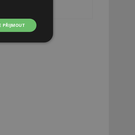
E PŘIJMOUT
Nezařazené
soubory
zařazené soubory
 a správa účtu.
aby informoval
zahrnut do