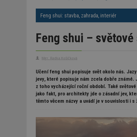
Feng shui: stavba, zahrada, interiér
Feng shui – světové 
Mgr. Radka Košíčková
Učení feng shui popisuje svět okolo nás. Jaz
jevy, které popisuje nám zcela dobře známé. 
z toho vycházející roční období. Také světové
jako fakt, pro architekty jde o zásadní jev, k
těmto věcem názvy a uvádí je v souvislosti i s ž