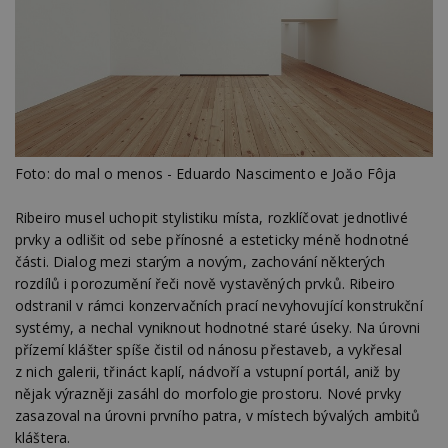
Foto: do mal o menos - Eduardo Nascimento e Joăo Fôja
Ribeiro musel uchopit stylistiku místa, rozklíčovat jednotlivé
prvky a odlišit od sebe přínosné a esteticky méně hodnotné
části. Dialog mezi starým a novým, zachování některých
rozdílů i porozumění řeči nově vystavěných prvků. Ribeiro
odstranil v rámci konzervačních prací nevyhovující konstrukční
systémy, a nechal vyniknout hodnotné staré úseky. Na úrovni
přízemí klášter spíše čistil od nánosu přestaveb, a vykřesal
z nich galerii, třináct kaplí, nádvoří a vstupní portál, aniž by
nějak výrazněji zasáhl do morfologie prostoru. Nové prvky
zasazoval na úrovni prvního patra, v místech bývalých ambitů
kláštera.