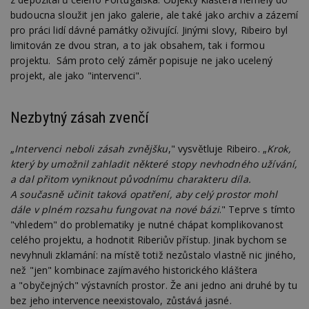
budoucna sloužit jen jako galerie, ale také jako archiv a zázemí
pro práci lidí dávné památky oživující. Jinými slovy, Ribeiro byl
limitován ze dvou stran, a to jak obsahem, tak i formou
projektu. Sám proto celý záměr popisuje ne jako ucelený
projekt, ale jako "intervenci".
Nezbytný zásah zvenčí
„
Intervenci neboli zásah zvnějšku
," vysvětluje Ribeiro. „
Krok,
který by umožnil zahladit některé stopy nevhodného užívání,
a dal přitom vyniknout původnímu charakteru díla.
A současně učinit taková opatření, aby celý prostor mohl
dále v plném rozsahu fungovat na nové bázi
." Teprve s tímto
"vhledem" do problematiky je nutné chápat komplikovanost
celého projektu, a hodnotit Riberiův přístup. Jinak bychom se
nevyhnuli zklamání: na místě totiž nezůstalo vlastně nic jiného,
než "jen" kombinace zajímavého historického kláštera
a "obyčejných" výstavních prostor. Že ani jedno ani druhé by tu
bez jeho intervence neexistovalo, zůstává jasné.