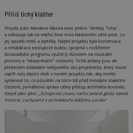
Příliš tichý klášter
Projekt João Mendese Ribeira nese jméno "Ambity Ticha",
a odkazuje tak na vnitřní život mezi klášterními zdmi poté, co
jej opustili mniši a jeptišky. Náplní projektu byla konzervace
a rehabilitace existujících budov, spojená s rozšířením
dosavadního programu využití (s důrazem na muzeální
prostory a "interpretační" centrum). Tiché ambity jsou ale
především dokladem nebývalého citu projektanta, který musel
zapřít svůj vlastní otisk v novém projektu tak, aby mohlo
vyniknout to, co působilo na tisíce lidí před minulými staletími.
Ostatně, památková správa citlivý přístup architekta docenila,
stejně jako jeho: „
Schopnost znovu načíst jemná gesta dávné
historie, zachycené v architektuře kláštera Lorvão
."