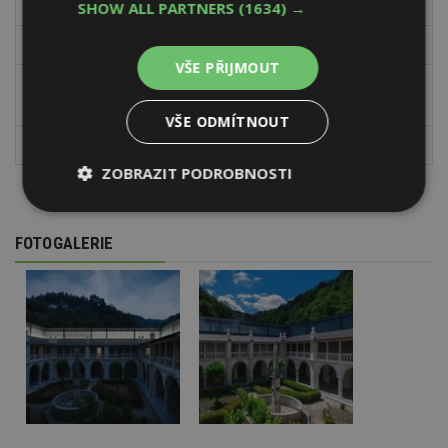
Osvětlení:
Gilberto Reis
SHOW ALL PARTNERS
(1634) →
Krajinářský návrh:
Filipe Alarcăo
VŠE PŘIJMOUT
Archeologický
Paulo César, Pedro Roquinho,
průzkum:
Ricardo Oliveira
VŠE ODMÍTNOUT
Dodavatel stavby:
Veiga Lopes, Lda
ZOBRAZIT PODROBNOSTI
Nezbytně
Výkonové
Soubory
nutné
soubory
cílení
FOTOGALERIE
soubory
Funkční soubory
Nezařazené
soubory