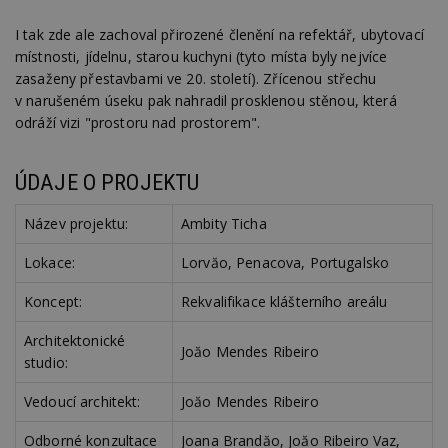
I tak zde ale zachoval přirozené členění na refektář, ubytovací
místnosti, jídelnu, starou kuchyni (tyto místa byly nejvíce
zasaženy přestavbami ve 20. století). Zřícenou střechu
v narušeném úseku pak nahradil prosklenou stěnou, která
odráží vizi "prostoru nad prostorem".
ÚDAJE O PROJEKTU
Název projektu:
Ambity Ticha
Lokace:
Lorvăo, Penacova, Portugalsko
Koncept:
Rekvalifikace klášterního areálu
Architektonické
Joăo Mendes Ribeiro
studio:
Vedoucí architekt:
Joăo Mendes Ribeiro
Odborné konzultace
Joana Brandăo, Joăo Ribeiro Vaz,