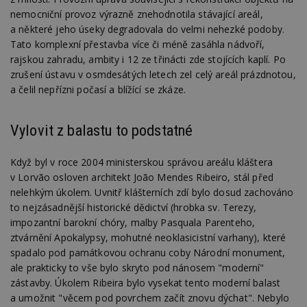
nemocniční provoz výrazně znehodnotila stávající areál,
a některé jeho úseky degradovala do velmi nehezké podoby.
Tato komplexní přestavba více či méně zasáhla nádvoří,
rajskou zahradu, ambity i 12 ze třinácti zde stojících kaplí. Po
zrušení ústavu v osmdesátých letech zel celý areál prázdnotou,
a čelil nepřízni počasí a blížící se zkáze.
Vylovit z balastu to podstatné
Když byl v roce 2004 ministerskou správou areálu kláštera
v Lorvão osloven architekt João Mendes Ribeiro, stál před
nelehkým úkolem. Uvnitř klášterních zdí bylo dosud zachováno
to nejzásadnější historické dědictví (hrobka sv. Terezy,
impozantní barokní chóry, malby Pasquala Parenteho,
ztvárnění Apokalypsy, mohutné neoklasicistní varhany), které
spadalo pod památkovou ochranu coby Národní monument,
ale prakticky to vše bylo skryto pod nánosem "moderní"
zástavby. Úkolem Ribeira bylo vysekat tento moderní balast
a umožnit "věcem pod povrchem začít znovu dýchat". Nebylo