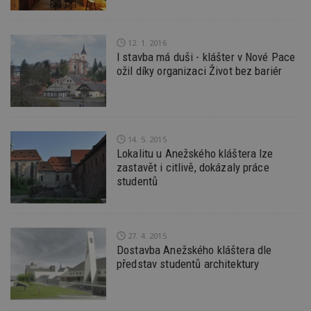
relevan
tuuid_lu
.creative-
1 rok 3
Obsah
serving.com
týdny
jedine
návště
12. 1. 2016
které 
I stavba má duši - klášter v Nové Pace
Bidswi
ožil díky organizaci Život bez bariér
sledov
návště
více w
umožň
Bidswi
optima
releva
reklamy
14. 5. 2015
aby se
Lokalitu u Anežského kláštera lze
návště
zastavět i citlivě, dokázaly práce
několik
nezobr
studentů
stejné
uu
11 měsíců
Slouží 
Ströer Core
4 týdny
reklam 
GmbH & Co. KG
pohybů
.adscale.de
27. 4. 2015
napříč
stránk
Dostavba Anežského kláštera dle
představ studentů architektury
uuid
1 rok
Tento 
MediaMath Inc.
cookie
.mathtag.com
použív
optima
releva