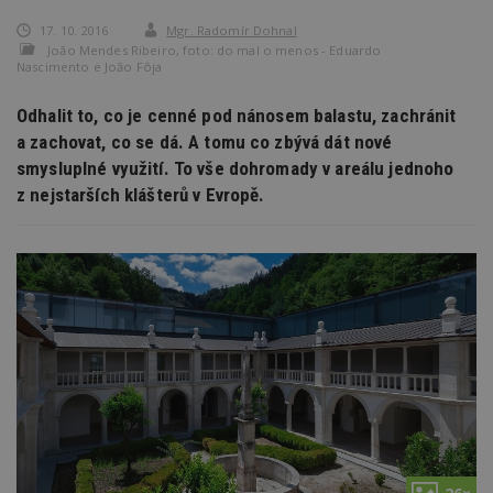
17. 10. 2016
Mgr. Radomír Dohnal
Joăo Mendes Ribeiro, foto: do mal o menos - Eduardo
Nascimento e Joăo Fôja
Odhalit to, co je cenné pod nánosem balastu, zachránit
a zachovat, co se dá. A tomu co zbývá dát nové
smysluplné využití. To vše dohromady v areálu jednoho
z nejstarších klášterů v Evropě.