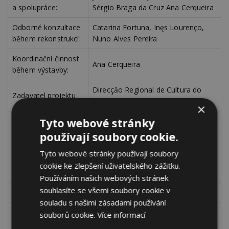
a spolupráce:
Sérgio Braga da Cruz Ana Cerqueira
Odborné konzultace
Catarina Fortuna, Inęs Lourenço,
během rekonstrukcí:
Nuno Alves Pereira
Koordinační činnost
Ana Cerqueira
během výstavby:
Direcçăo Regional de Cultura do
Zadavatel projektu:
Centro
×
Tyto webové stránky
Projektová fáze:
2004-2006
používají soubory cookie.
Realizační fáze:
2011-2013
Tyto webové stránky používají soubory
Strukturální
cookie ke zlepšení uživatelského zážitku.
Paulo Maranha Tiago
inženýring:
Používáním našich webových stránek
souhlasíte se všemi soubory cookie v
Hydraulika:
Paulo Sampaio
souladu s našimi zásadami používání
Elektroinstalace:
António França
souborů cookie.
Více informací