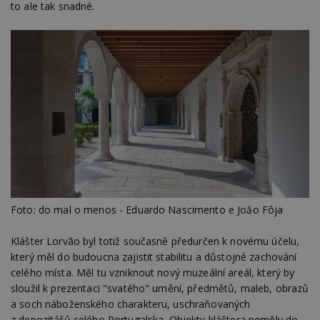
to ale tak snadné.
Foto: do mal o menos - Eduardo Nascimento e Joăo Fôja
Klášter Lorvão byl totiž současně předurčen k novému účelu,
který měl do budoucna zajistit stabilitu a důstojné zachování
celého místa. Měl tu vzniknout nový muzeální areál, který by
sloužil k prezentaci "svatého" umění, předmětů, maleb, obrazů
a soch náboženského charakteru, uschraňovaných
z depozitářů celého Portugalska. Objekty kláštera neměly do