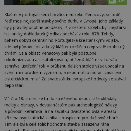
26×
Klášter v portugalském Lorvão, nedaleko Penacovy, se hrdě
řadí mezi nejstarší stavby svého durhu v Evropě. Jeho základy
byly pravděpodobně položeny již v šestém století, byť nejstarší
historicky dohledatelný odkaz pochází z roku 878. Tehdy,
během dobytí centrálního Portugalska křesťanskými vojsky,
zde byl původní ostatkový klášter rozšířen o vpravdě mohutný
chrám. Celá oblast Penacovy pak byla postupně
rekolonizována a rekatolizována, přičemž klášter v Lorvão
sehrával ústřední roli. V průběhu dalších století však upadal na
svém mimořádném významu, a nepomohlo mu ani zasídlení
cisterciáckou misií. Ze svatostánku evropské hodnoty se stával
depozitář.
V 17. a 18. století se tu do střeženého depozitáře ukládaly
malby a obrazy, v devatenáctém pak archeologické nálezy
a původní keramika, a na začátku dvacátého byla v areálu
zřízena psychiatrická klinika s hospicem pro duševně choré.
Tím ale byla celé tolik hodnotné stavbě zasazena rána
z milosti. Provozní úprava související s rekonstrukcí objektů na