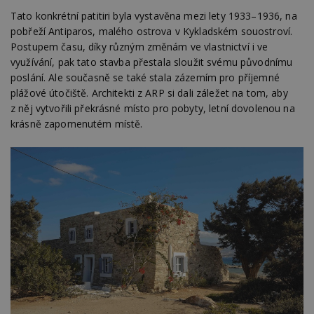
Tato konkrétní patitiri byla vystavěna mezi lety 1933–1936, na
pobřeží Antiparos, malého ostrova v Kykladském souostroví.
Postupem času, díky různým změnám ve vlastnictví i ve
využívání, pak tato stavba přestala sloužit svému původnímu
poslání. Ale současně se také stala zázemím pro příjemné
plážové útočiště. Architekti z ARP si dali záležet na tom, aby
z něj vytvořili překrásné místo pro pobyty, letní dovolenou na
krásně zapomenutém místě.