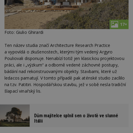
17×
Foto: Giulio Ghirardi
Ten název studia značí Architecture Research Practice
a vypovídá o zkušenostech, kterými tým vedený Argyro
Pouliovali disponuje. Nenabízí totiž jen klasickou projektovou
práci, ale i „výzkum“ a odborně vedené záchovné postupy,
bádání nad rekonstruovanými objekty. Stavbami, které už
ledacos pamatují. V tomto případě pak aténské studio zacílilo
na tzv. Patitiri. Hospodářskou stavbu, jež v sobě nesla tradiční
šlapací vinařský lis.
Dům majitelce splnil sen o životě ve slunné
Itálii