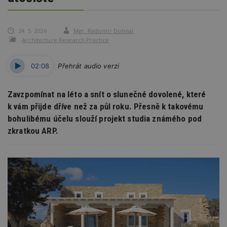
24. 5. 2026
Mgr. Radomír Dohnal
Architecture Research Practice
02:08
Přehrát audio verzi
Zavzpomínat na léto a snít o slunečné dovolené, které
k vám přijde dříve než za půl roku. Přesně k takovému
bohulibému účelu slouží projekt studia známého pod
zkratkou ARP.