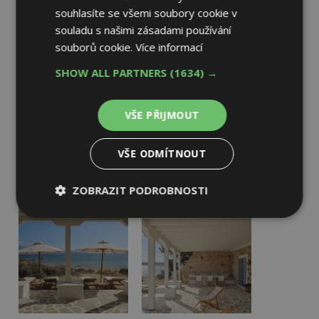
souhlasíte se všemi soubory cookie v
souladu s našimi zásadami používání
souborů cookie.
Více informací
SHOW ALL PARTNERS
(1634) →
VŠE PŘIJMOUT
VŠE ODMÍTNOUT
ZOBRAZIT PODROBNOSTI
Nezbytně
Výkonové
Soubory
nutné
soubory
cílení
soubory
Funkční soubory
Nezařazené
soubory