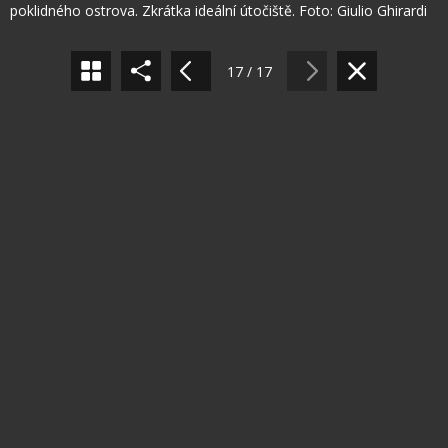
Sdílet na Pinterestu
poklidného ostrova. Zkrátka ideální útočiště. Foto: Giulio Ghirardi
17 / 17