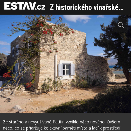
Z historického vinařského lisu na malém ostrově vzniklo letní plážové útočiště
Sdílet na Facebooku
Ze starého a nevyužívané Patitiri vzniklo něco nového. Ovšem
něco, co se přidržuje kolektivní paměti místa a ladí k prostředí