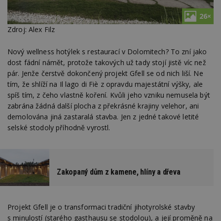
26×
Zdroj: Alex Filz
Nový wellness hotýlek s restaurací v Dolomitech? To zní jako
dost fádní námět, protože takových už tady stojí jistě víc než
pár. Jenže čerstvě dokončený projekt Gfell se od nich liší. Ne
tím, že shlíží na
Il lago di Fiè z opravdu majestátní výšky, ale
spíš tím, z čeho vlastně koření. Kvůli jeho vzniku nemusela být
zabrána žádná další plocha z překrásné krajiny velehor, ani
demolována jiná zastaralá stavba. Jen z jedné takové letité
selské stodoly příhodně vyrostl.
Zakopaný dům z kamene, hlíny a dřeva
Projekt Gfell je o transformaci tradiční jihotyrolské stavby
s minulostí (starého gasthausu se stodolou), a její proměně na