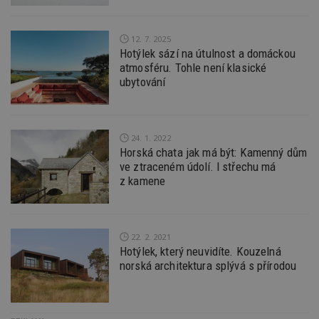
rekla
shrom
údajů 
návště
12. 7. 2025
více w
Hotýlek sází na útulnost a domáckou
stránek
výměnu
atmosféru. Tohle není klasické
návště
ubytování
obvykl
poskyt
centr
výměn
třetích
24. 1. 2022
tuuid_lu
.bidswitch.net
1 rok
Obsah
Horská chata jak má být: Kamenný dům
jedine
návště
ve ztraceném údolí. I střechu má
které 
z kamene
Bidswi
sledov
návště
více w
umožň
Bidswi
22. 2. 2021
optima
Hotýlek, který neuvidíte. Kouzelná
releva
reklamy
norská architektura splývá s přírodou
aby se
návště
několik
nezobr
stejné