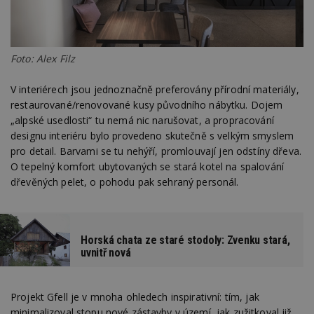
Foto: Alex Filz
V interiérech jsou jednoznačně preferovány přírodní materiály,
restaurované/renovované kusy původního nábytku. Dojem
„alpské usedlosti“ tu nemá nic narušovat, a propracování
designu interiéru bylo provedeno skutečně s velkým smyslem
pro detail. Barvami se tu nehýří, promlouvají jen odstíny dřeva.
O tepelný komfort ubytovaných se stará kotel na spalování
dřevěných pelet, o pohodu pak sehraný personál.
Horská chata ze staré stodoly: Zvenku stará,
uvnitř nová
Projekt Gfell je v mnoha ohledech inspirativní: tím, jak
minimalizoval stopu nové zástavby v území, jak zužitkoval již