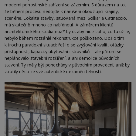
moderní pohostinské zařízení se zázemím. S důrazem na to,
že během procesu nedojde k narušení okouzlující krajiny,
scenérie. Lokalita stavby, situovaná mezi Scilliar a Catinaccio,
má skutečně mnoho co nabídnout. A záměrem klientů
architektonického studia noa* bylo, aby nic z toho, co tu už je,
nebylo během rozsáhlé rekonstrukce poškozeno. Došlo tím
k trochu paradoxní situaci: řešilo se zvyšování kvalit, otázky
přístupnosti, kapacity ubytování i strávníků – ale přitom se
neplánovalo stavební rozšíření, a ani demolice původních
stavení. Ty měly být ponechány v původním provedení, aniž by
ztratily něco ze své autentické nezaměnitelnosti.