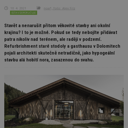
10. 4. 2021
noa*, foto: Alex Filz
ESTAV DOPORUČUJE
Stavět a nenarušit přitom věkovité stavby ani okolní
krajinu? I to je možné. Pokud se tedy nebojíte přidávat
patra nikoliv nad terénem, ale raději v podzemí.
Refurbrishment staré stodoly a gasthausu v Dolomitech
pojali architekti skutečně netradičně, jako hypogeální
stavbu alá hobití nora, zasazenou do svahu.