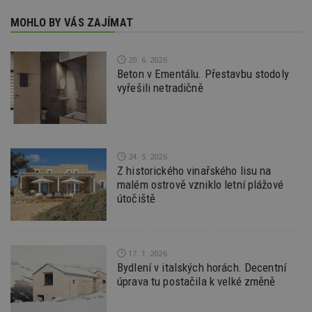
tuuid_lu
.creative-
1 rok 3
Obsah
MOHLO BY VÁS ZAJÍMAT
serving.com
týdny
jedine
návště
které 
Bidswi
20. 6. 2026
sledov
Beton v Ementálu. Přestavbu stodoly
návště
vyřešili netradičně
více w
umožň
Bidswi
optima
releva
reklamy
aby se
24. 5. 2026
návště
několik
Z historického vinařského lisu na
nezobr
malém ostrově vzniklo letní plážové
stejné
útočiště
uu
11 měsíců
Slouží 
Ströer Core
4 týdny
reklam 
GmbH & Co. KG
pohybů
.adscale.de
napříč
stránk
17. 1. 2026
uuid
1 rok
Tento 
Bydlení v italských horách. Decentní
MediaMath Inc.
cookie
.mathtag.com
úprava tu postačila k velké změně
použív
optima
releva