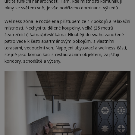
určité funkční nenáročnosti. Tam, kde místnosti komunikují
okny se světem vně, je vše podřízeno dominanci výhledů.
Wellness zóna je rozdělena přístupem ze 17 pokojů a relaxační
místnosti. Nechybí tu dělené koupelny, velká (25 metrů
čtverečních) šatna/převlékárna. Hlouběji do svahu zanořené
patro vede k šesti apartmánovým pokojům, s vlastními
terasami, vedoucími ven. Napojení ubytovací a wellness části,
stejně jako komunikaci s restauračním objektem, zajišťují
koridory, schodiště a výtahy.