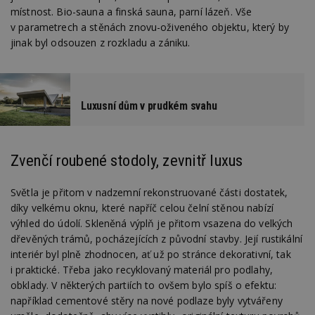
místnost. Bio-sauna a finská sauna, parní lázeň. Vše
v parametrech a stěnách znovu-oživeného objektu, který by
jinak byl odsouzen z rozkladu a zániku.
Luxusní dům v prudkém svahu
Zvenčí roubené stodoly, zevnitř luxus
Světla je přitom v nadzemní rekonstruované části dostatek,
díky velkému oknu, které napříč celou čelní stěnou nabízí
výhled do údolí. Skleněná výplň je přitom vsazena do velkých
dřevěných trámů, pocházejících z původní stavby. Její rustikální
interiér byl plně zhodnocen, ať už po stránce dekorativní, tak
i praktické. Třeba jako recyklovaný materiál pro podlahy,
obklady. V některých partiích to ovšem bylo spíš o efektu:
například cementové stěry na nové podlaze byly vytvářeny