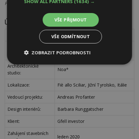
SHOW ALL PARTNERS
(1634) →
Foto: Alex Filz
VŠE PŘIJMOUT
Údaje o projektu
Název projektu:
Gfell
VŠE ODMÍTNOUT
refurbrishment, rekonstrukce,
Typ projektu:
ZOBRAZIT PODROBNOSTI
wellness hotel
Nezbytně
Výkonové
Soubory
Architektonické
Noa*
nutné
soubory
cílení
studio:
soubory
Lokalizace:
Fiè allo Sciliar, Jižní Tyrolsko, Itálie
Vedoucí projektu:
Andreas Profanter
Funkční soubory
Nezařazené
soubory
Design interiérů:
Barbara Runggatscher
Klient:
Gfell investor
Zahájení stavebních
leden 2020