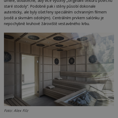
uměle, dodatečně, aby více vystihly „originální texturu povrchů
staré stodoly“. Podobně pak i stěny působí dokonale
autenticky, ale byly ošetřeny speciálním ochranným filmem
(vodě a skvrnám odolným). Centrálním prvkem salónku je
nepochybně kruhové žároviště vestavěného krbu.
Foto: Alex Filz