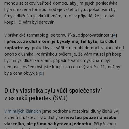
mohou se takoví věřitelé domoci, aby jim jejich pohledávka
byla uhrazena formou prodeje vašeho bytu, pokud vám byl
úmysl dlužníka je zkrátit znám, a to i v případě, že jste byt
koupili, či vám byl darován.
V právnické terminologii se tomu říká „odporovatelnost“.[
4
]
I přesto, že dlužníkem je bývalý majitel bytu, tak dluh
zaplatíte vy
, pokud by se věřitel nemohl domoci zaplacení od
onoho dlužníka. Podmínkou ovšem je, že vám musel při koupi
být úmysl dlužníka znám, případně vám úmysl znám být
nemusel, ovšem byt jste koupili za cenu výrazně nižší, než by
byla cena obvyklá.[
5
]
Dluhy vlastníka bytu vůči společenství
vlastníků jednotek (SVJ)
V minulých článcích
jsme podrobně rozebírali dluhy členů SVJ
a členů družstev. Tyto dluhy se
nevážou pouze na osobu
vlastníka, ale přímo na bytovou jednotku
. Při převodu