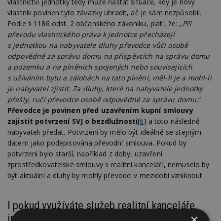
vlastnictví jednotky tedy může nastat situace, kdy je nový
vlastník povinen tyto závazky uhradit, ač je sám nezpůsobil.
Podle § 1186 odst. 2 občanského zákoníku, platí, že: „
Při
převodu vlastnického práva k jednotce přecházejí
s jednotkou na nabyvatele dluhy převodce vůči osobě
odpovědné za správu domu na příspěvcích na správu domu
a pozemku a na plněních spojených nebo souvisejících
s užíváním bytu a zálohách na tato plnění, měl-li je a mohl-li
je nabyvatel zjistit. Za dluhy, které na nabyvatele jednotky
přešly, ručí převodce osobě odpovědné za správu domu.
“
Převodce je povinen před uzavřením kupní smlouvy
zajistit potvrzení SVJ o bezdlužnosti
[
6
] a toto následně
nabyvateli předat. Potvrzení by mělo být ideálně se stejným
datem jako podepisována převodní smlouva. Pokud by
potvrzení bylo starší, například z doby, uzavření
zprostředkovatelské smlouvy s realitní kanceláři, nemuselo by
být aktuální a dluhy by mohly převodci v mezidobí vzniknout.
I pokud využíváte služeb realitní kanceláře,
×
informace si ověřujte