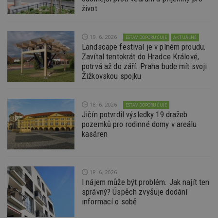
se používá k
předvo
ibbid
.bbelements.com
2 měsíce 4
život
rozlišení
videa 
týdny
jedinečných
vložen
uživatelů
webů; 
ibbid
www.estav.cz
Zavřením
přiřazením
určit, 
prohlížeče
náhodně
návště
19. 6. 2026
ESTAV DOPORUČUJE
AKTUÁLNĚ
vygenerovaného
použív
c
.bidswitch.net
1 rok
Landscape festival je v plném proudu.
čísla jako
nebo s
identifikátoru
Zavítal tentokrát do Hradce Králové,
verzi 
klienta. Je
Youtub
potrvá až do září. Praha bude mít svoji
součástí každého
Žižkovskou spojku
požadavku na
uid
.adform.net
2 měsíce
Tento 
stránku na webu
cookie
a slouží k
jednoz
výpočtu údajů o
přiřaz
návštěvnících,
18. 6. 2026
strojo
ESTAV DOPORUČUJE
relacích a
genero
Jičín potvrdil výsledky 19 dražeb
kampaních pro
uživate
pozemků pro rodinné domy v areálu
analytické
shrom
přehledy webů.
údaje o
kasáren
na web
data m
odeslá
analýze
třetí s
18. 6. 2026
test_cookie
14 minut
Tento 
Google LLC
I nájem může být problém. Jak najít ten
54 sekund
cookie
.doubleclick.net
správný? Úspěch zvyšuje dodání
společ
informací o sobě
Double
(kterou
společ