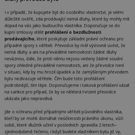
I v případě, že kupujete byt do osobního vlastnictví, je velmi
důležité ověřit, zda prodávající nemá dluhy, které by mohly mít
dopad na vás jako budoucího vlastníka. Doporučuje se do
kupní smlouvy vtělit
prohlášení o bezdlužnosti
prodávajícího
, které poskytuje základní právní ochranu pro
případné spory s věřiteli. Převodce by měl výslovně uvést, že
nemá dluhy a ani na převáděné nemovitosti žádné dluhy
neváznou, dále, že proti němu nejsou vedeny žádné soudní
spory ohledně převáděné nemovitosti, ani že převodce není
v situaci, kdy by mu hrozil úpadek a že zamýšleným převodem
bytu nezkracuje věřitele. Čím bude toto prohlášení
podrobnější, tím lépe. Doporučujeme i taková prohlášení vázat
na sankce pro případ, že by se některá tvrzení převodce
ukázala jako nepravdivá.
Jde o ochranu před případnými věřiteli původního vlastníka,
kteří by se mohli domáhat neúčinnosti právního úkonu, vůči
sobě, které dlužník učinil v posledních zpravidla 2 letech–
zjednodušeně řečeno, i když budete vlastníkem bytu již vy,