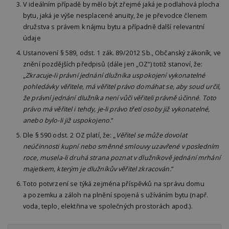
Provider
/
V ideálním případě by mělo být zřejmé jaká je podlahová plocha
Název
Vyprší
P
Doména
bytu, jaká je výše nesplacené anuity, že je převodce členem
_hjIncludedInPageviewSample
2
T
Hotjar Ltd
družstva s právem k nájmu bytu a případně další relevantní
minuty
co
www.estav.cz
údaje
na
ab
Ustanovení § 589, odst. 1 zák. 89/2012 Sb., Občanský zákoník, ve
Ho
zd
znění pozdějších předpisů (dále jen „OZ“) totiž stanoví, že:
ná
z
„
Zkracuje-li právní jednání dlužníka uspokojení vykonatelné
vz
pohledávky věřitele, má věřitel právo domáhat se, aby soud určil,
d
l
že právní jednání dlužníka není vůči věřiteli právně účinné. Toto
z
právo má věřitel i tehdy, je-li právo třetí osoby již vykonatelné,
st
w
anebo bylo-li již uspokojeno.
“
_dc_gtm_UA-53599847-1
.estav.cz
53
T
Dle § 590 odst. 2 OZ platí, že: „
Věřitel se může dovolat
sekund
co
neúčinnosti kupní nebo směnné smlouvy uzavřené v posledním
př
w
roce, musela-li druhá strana poznat v dlužníkově jednání mrhání
po
S
majetkem, kterým je dlužníkův věřitel zkracován.
“
Go
da
Toto potvrzení se týká zejména příspěvků na správu domu
kó
a pozemku a záloh na plnění spojená s užíváním bytu (např.
Po
lz
voda, teplo, elektřina ve společných prostorách apod.).
z
nu
be