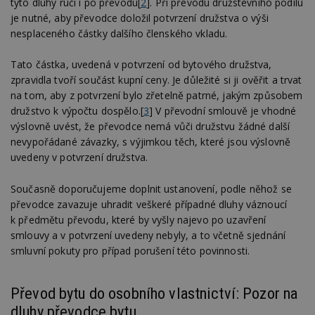
tyto dluhy ručí i po převodu[
2
]. Při převodu družstevního podílu
je nutné, aby převodce doložil potvrzení družstva o výši
nesplaceného částky dalšího členského vkladu.
Tato částka, uvedená v potvrzení od bytového družstva,
zpravidla tvoří součást kupní ceny. Je důležité si ji ověřit a trvat
na tom, aby z potvrzení bylo zřetelně patrné, jakým způsobem
družstvo k výpočtu dospělo.[
3
] V převodní smlouvě je vhodné
výslovně uvést, že převodce nemá vůči družstvu žádné další
nevypořádané závazky, s výjimkou těch, které jsou výslovně
uvedeny v potvrzení družstva.
Současně doporučujeme doplnit ustanovení, podle něhož se
převodce zavazuje uhradit veškeré případné dluhy váznoucí
k předmětu převodu, které by vyšly najevo po uzavření
smlouvy a v potvrzení uvedeny nebyly, a to včetně sjednání
smluvní pokuty pro případ porušení této povinnosti.
Převod bytu do osobního vlastnictví: Pozor na
dluhy převodce bytu