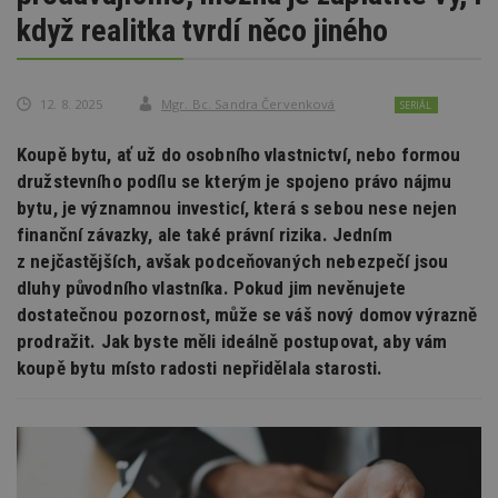
když realitka tvrdí něco jiného
12. 8. 2025
Mgr. Bc. Sandra Červenková
SERIÁL
Koupě bytu, ať už do osobního vlastnictví, nebo formou
družstevního podílu se kterým je spojeno právo nájmu
bytu, je významnou investicí, která s sebou nese nejen
finanční závazky, ale také právní rizika. Jedním
z nejčastějších, avšak podceňovaných nebezpečí jsou
dluhy původního vlastníka. Pokud jim nevěnujete
dostatečnou pozornost, může se váš nový domov výrazně
prodražit. Jak byste měli ideálně postupovat, aby vám
koupě bytu místo radosti nepřidělala starosti.