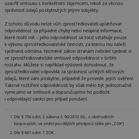
uzavřít smlouvu s konkrétním zájemcem, nikoli za věcnou
nutné
soubory
cílení
soubory
správnost údajů poskytnutých jinými subjekty.
Z tohoto důvodu nelze vůči zprostředkovateli uplatňovat
odpovědnost za případné chyby nebo neúplné informace,
Funkční soubory
Nezařazené
které mohl mít – jeho odpovědnost se totiž vztahuje pouze
soubory
k výkonu zprostředkovatelské činnosti, za kterou mu náleží
sjednaná odměna. Nicméně zákon stranám nebrání sjednat si
ve zprostředkovatelské smlouvě odpovědnost v širším
rozsahu. Můžete si například výslovně dohodnout, že
zprostředkovatel odpovídá za správnost určitých klíčových
údajů, které vám poskytne, případně že provede jejich ověření.
Nezbytně nutné soubory
Takové rozšíření odpovědnosti by však mělo být jednoznačně
Výkonové soubory
Soubory cílení
vymezeno ve smlouvě a doporučujeme ho podložit
i odpovídající sankcí pro případ porušení.
Funkční soubory
Nezařazené soubory
Nezbytně nutné soubory cookie umožňují základní
funkce webových stránek, jako je přihlášení
Dle § 736 odst. 2 zákona č. 90/2012 Sb., o obchodních
uživatele a správa účtu. Webové stránky nelze bez
korporacích, ve znění pozdějších předpisů (dále jen „ZOK“)
nezbytně nutných souborů cookie správně
používat.
Dle § 601 odst. 1 ZOK