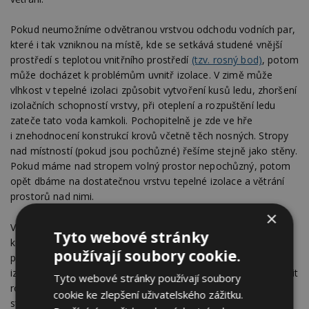
Pokud neumožníme odvětranou vrstvou odchodu vodních par,
které i tak vzniknou na místě, kde se setkává studené vnější
prostředí s teplotou vnitřního prostředí
(tzv. rosný bod)
, potom
může docházet k problémům uvnitř izolace. V zimě může
vlhkost v tepelné izolaci způsobit vytvoření kusů ledu, zhoršení
izolačních schopností vrstvy, při oteplení a rozpuštění ledu
zateče tato voda kamkoli. Pochopitelně je zde ve hře
i znehodnocení konstrukcí krovů včetně těch nosných. Stropy
nad místností (pokud jsou pochůzné) řešíme stejně jako stěny.
Pokud máme nad stropem volný prostor nepochůzný, potom
opět dbáme na dostatečnou vrstvu tepelné izolace a větrání
prostorů nad nimi.
×
Veškeré tepelné izolace musí doléhat na stávající konstrukce
Tyto webové stránky
krovů bez mezer. Rohože z kamenné vlny se mohou časem
používají soubory cookie.
prohnout a tyto nežádoucí mezery vytvořit. Je třeba tyto
izolace zařezávat větší a „vmáčknout“ je mezi krokve a dotlačit
Tyto webové stránky používají soubory
roštem konstrukce nebo použít např. izolaci expanzní
cookie ke zlepšení uživatelského zážitku.
stříkanou, která se perfektně spojí s podkladem konstrukcí.