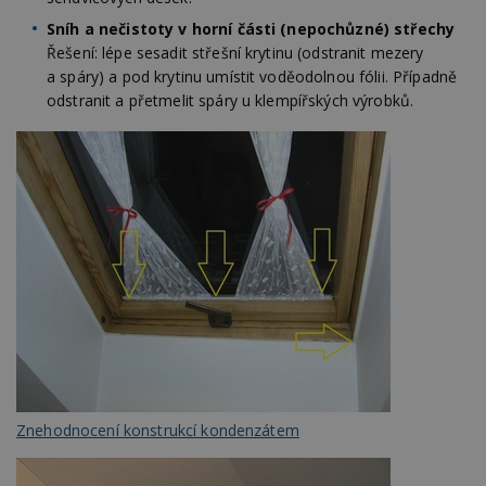
An
Sníh a nečistoty v horní části (nepochůzné) střechy
id
www.estav.cz
1 rok
T
Řešení: lépe sesadit střešní krytinu (odstranit mezery
co
po
a spáry) a pod krytinu umístit voděodolnou fólii. Případně
vy
se
odstranit a přetmelit spáry u klempířských výrobků.
_hjFirstSeen
29
S
Hotjar Ltd
minut
je
.estav.cz
54
ab
sekund
sl
ce
pr
po
N
ž
id
i
_hjAbsoluteSessionInProgress
29
S
Hotjar Ltd
minut
je
.estav.cz
54
ab
sekund
sl
ce
pr
po
N
Znehodnocení konstrukcí kondenzátem
ž
id
i