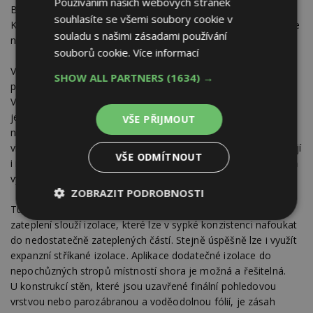
Používáním našich webových stránek
Bezchybná práce platí pro parozábranu i vnější pojistnou fólii.
souhlasíte se všemi soubory cookie v
Krytina, oplechování, zapravení prostupů, oken a ostatní práce
souladu s našimi zásadami používání
na vnějším plášti musí být precizní.
souborů cookie.
Více informací
Vnější vlivy, hlavně sníh a voda jsou součástí vnějšího
SHOW ALL PARTNERS
(1634) →
prostředí. Pokud tam zůstanou, můžeme být přátelé.
V opačném případě jim vyhlásíme válku. Dodatečné zateplení
je možné, ale je to zásah dosti komplikovaný. Při
VŠE PŘIJMOUT
nedostatečné výšce krokví (izolace vložena mezi krokve) je
vhodné zesílit tloušťku izolace o další nadkrokevní. Dále existují
VŠE ODMÍTNOUT
i nadkrokevní dílce se zámky z polystyrenu, které mají zároveň
vylisovanou hranu pro zavěšení tašek.
ZOBRAZIT PODROBNOSTI
Tudíž zde odpadá laťování pro uložení krytiny. Pro dodatečné
Nezbytně
Výkonové
Soubory
zateplení slouží izolace, které lze v sypké konzistenci nafoukat
nutné
soubory
cílení
do nedostatečně zateplených částí. Stejně úspěšně lze i využít
soubory
expanzní stříkané izolace. Aplikace dodatečné izolace do
nepochůzných stropů místností shora je možná a řešitelná.
U konstrukcí stěn, které jsou uzavřené finální pohledovou
Funkční soubory
Nezařazené
vrstvou nebo parozábranou a voděodolnou fólií, je zásah
soubory