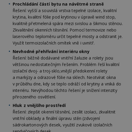
ná
Prochládání částí bytu na návětrné straně
z
vz
Řešení: vyšší a souvislá vrstva tepelné izolace, kvalitní
d
krytina, kvalitní fólie pod krytinou v úpravě wind stop,
l
z
kvalitně přetmelená spára mezi svislou a šikmou stěnou.
st
Zkvalitnění okenních těsnění. Pomocí termovize nebo
w
laserového teploměru určit tepelné mosty a odstranit je.
_dc_gtm_UA-53599847-1
.estav.cz
53
T
Využít termoizolačních omítek vně i uvnitř.
sekund
co
př
w
Nevhodné přehřívání interiéru okny
po
Řešení: běžně dodávané vnitřní žaluzie a rolety jsou
S
Go
většinou nedostatečným řešením. Problém řeší kvalitní
da
izolační dvoj- a troj-sklo,vnější předokenní rolety
kó
Po
a markýzy a odrazové fólie na sklech. Neotvírat okna
lz
v průběhu dne, kdy se teplo odráží od krytiny a vniká do
z
nu
interiéru. Nevýhodou těchto řešení je snížení intenzity
be
sk
přirozeného osvětlení.
f
s
Hluk z vnějšího prostředí
ná
Řešení: zlepšit okenní těsnění, zesílit izolaci, zkvalitnit
je
kt
vnitřní obklady a finální úpravu stěn (zdvojení
id
sádrokartonových desek, využití zvukově izolačních
p
ú
sendvičových desek.