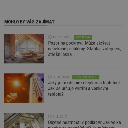
stránk
uuid
1 rok
Tento 
MediaMath Inc.
cookie
.mathtag.com
použív
MOHLO BY VÁS ZAJÍMAT
optima
releva
rekla
shrom
19. 11. 2025
EXPERT RADÍ
údajů 
Pozor na podkroví. Může skrývat
návště
více w
nečekané problémy. Statika, zateplení,
stránek
střešní okna...
výměnu
návště
obvykl
poskyt
centr
výměn
20. 8. 2020
ESTAV DOPORUČUJE
třetích
Jaký je rozdíl mezi teplem a teplotou?
tuuid_lu
Jak se určuje vnitřní a venkovní
.bidswitch.net
1 rok
Obsah
jedine
teplota?
návště
které 
Bidswi
sledov
návště
více w
7. 3. 2017
umožň
Obytné místnosti v podkroví: Jak velká
Bidswi
optima