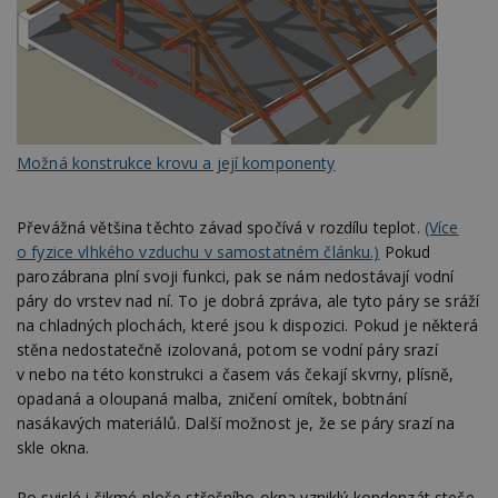
Možná konstrukce krovu a její komponenty
Převážná většina těchto závad spočívá v rozdílu teplot.
(Více
o fyzice vlhkého vzduchu v samostatném článku.)
Pokud
parozábrana plní svoji funkci, pak se nám nedostávají vodní
páry do vrstev nad ní. To je dobrá zpráva, ale tyto páry se sráží
na chladných plochách, které jsou k dispozici. Pokud je některá
stěna nedostatečně izolovaná, potom se vodní páry srazí
v nebo na této konstrukci a časem vás čekají skvrny, plísně,
opadaná a oloupaná malba, zničení omítek, bobtnání
nasákavých materiálů. Další možnost je, že se páry srazí na
skle okna.
Po svislé i šikmé ploše střešního okna vzniklý kondenzát steče