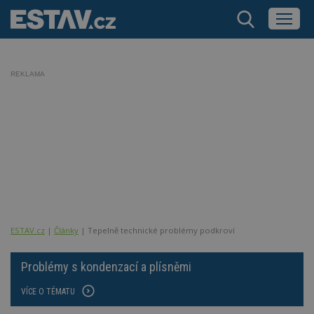
REKLAMA
ESTAV.cz
Články
Tepelně technické problémy podkroví
Problémy s kondenzací a plísněmi
VÍCE O TÉMATU