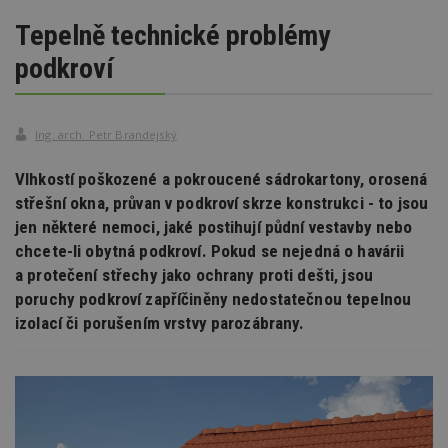
Tepelně technické problémy
podkroví
Ing. arch. Petr Brandejský
Vlhkostí poškozené a pokroucené sádrokartony, orosená
střešní okna, průvan v podkroví skrze konstrukci - to jsou
jen některé nemoci, jaké postihují půdní vestavby nebo
chcete-li obytná podkroví. Pokud se nejedná o havárii
a protečení střechy jako ochrany proti dešti, jsou
poruchy podkroví zapříčiněny nedostatečnou tepelnou
izolací či porušením vrstvy parozábrany.