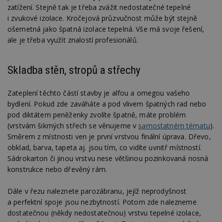
zatížení. Stejně tak je třeba zvážit nedostatečné tepelné
i zvukové izolace. Kročejová průzvučnost může být stejně
ošemetná jako špatná izolace tepelná. Vše má svoje řešení,
ale je třeba využít znalostí profesionálů.
Skladba stěn, stropů a střechy
Zateplení těchto částí stavby je alfou a omegou vašeho
bydlení. Pokud zde zaváháte a pod vlivem špatných rad nebo
pod diktátem peněženky zvolíte špatně, máte problém
(vrstvám šikmých střech se věnujeme v
samostatném tématu
).
Směrem z místnosti ven je první vrstvou finální úprava. Dřevo,
obklad, barva, tapeta aj. jsou tím, co vidíte uvnitř místností.
Sádrokarton či jinou vrstvu nese většinou pozinkovaná nosná
konstrukce nebo dřevěný rám.
Dále v řezu naleznete parozábranu, jejíž neprodyšnost
a perfektní spoje jsou nezbytností. Potom zde nalezneme
dostatečnou (někdy nedostatečnou) vrstvu tepelné izolace,