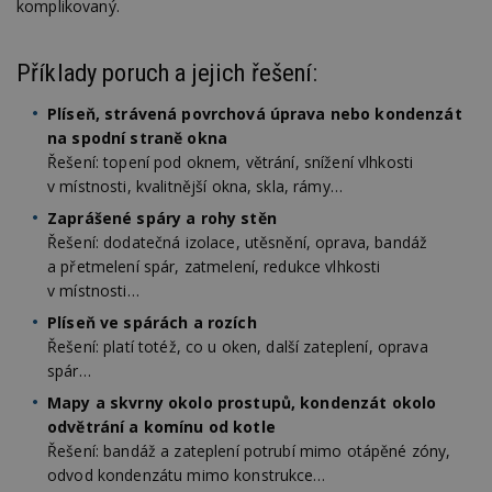
komplikovaný.
Příklady poruch a jejich řešení:
Plíseň, strávená povrchová úprava nebo kondenzát
na spodní straně okna
Nezbytně nutné soubory
Řešení: topení pod oknem, větrání, snížení vlhkosti
Výkonové soubory
Soubory cílení
v místnosti, kvalitnější okna, skla, rámy…
Funkční soubory
Nezařazené soubory
Zaprášené spáry a rohy stěn
Řešení: dodatečná izolace, utěsnění, oprava, bandáž
Nezbytně nutné soubory cookie umožňují základní
a přetmelení spár, zatmelení, redukce vlhkosti
funkce webových stránek, jako je přihlášení
uživatele a správa účtu. Webové stránky nelze bez
v místnosti…
nezbytně nutných souborů cookie správně
Plíseň ve spárách a rozích
používat.
Řešení: platí totéž, co u oken, další zateplení, oprava
Provider
/
Název
Vyprší
P
spár…
Doména
Mapy a skvrny okolo prostupů, kondenzát okolo
_hjIncludedInPageviewSample
2
T
Hotjar Ltd
minuty
co
www.estav.cz
odvětrání a komínu od kotle
na
Řešení: bandáž a zateplení potrubí mimo otápěné zóny,
ab
Ho
odvod kondenzátu mimo konstrukce…
zd