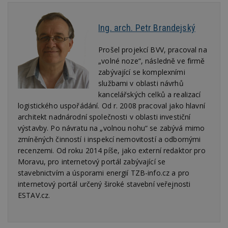
Youtub
součástí každého
požadavku na
uid
.adform.net
2 měsíce
Tento 
stránku na webu
cookie
Ing. arch. Petr Brandejský
a slouží k
jednoz
výpočtu údajů o
přiřaz
návštěvnících,
strojo
Prošel projekcí BVV, pracoval na
relacích a
genero
kampaních pro
uživate
„volné noze“, následně ve firmě
analytické
shrom
zabývající se komplexními
přehledy webů.
údaje o
na web
službami v oblasti návrhů
data m
kancelářských celků a realizací
odeslá
analýze
logistického uspořádání. Od r. 2008 pracoval jako hlavní
třetí s
architekt nadnárodní společnosti v oblasti investiční
test_cookie
14 minut
Tento 
Google LLC
výstavby. Po návratu na „volnou nohu“ se zabývá mimo
54 sekund
cookie
.doubleclick.net
společ
zmíněných činností i inspekcí nemovitostí a odbornými
Double
recenzemi. Od roku 2014 píše, jako externí redaktor pro
(kterou
společ
Moravu, pro internetový portál zabývající se
Google
stavebnictvím a úsporami energií TZB-info.cz a pro
zjistila
prohlí
internetový portál určený široké stavební veřejnosti
návště
ESTAV.cz.
webu 
soubor
id
.m6r.eu
2 měsíce 4
Tento 
týdny
cookie