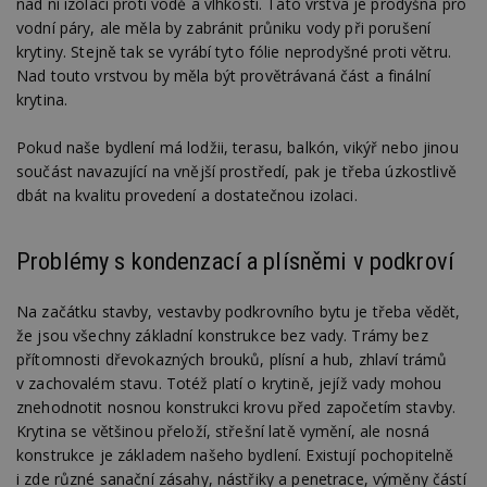
nad ní izolaci proti vodě a vlhkosti. Tato vrstva je prodyšná pro
vodní páry, ale měla by zabránit průniku vody při porušení
krytiny. Stejně tak se vyrábí tyto fólie neprodyšné proti větru.
Nad touto vrstvou by měla být provětrávaná část a finální
krytina.
Pokud naše bydlení má lodžii, terasu, balkón, vikýř nebo jinou
součást navazující na vnější prostředí, pak je třeba úzkostlivě
dbát na kvalitu provedení a dostatečnou izolaci.
Problémy s kondenzací a plísněmi v podkroví
Na začátku stavby, vestavby podkrovního bytu je třeba vědět,
že jsou všechny základní konstrukce bez vady. Trámy bez
přítomnosti dřevokazných brouků, plísní a hub, zhlaví trámů
v zachovalém stavu. Totéž platí o krytině, jejíž vady mohou
znehodnotit nosnou konstrukci krovu před započetím stavby.
Krytina se většinou přeloží, střešní latě vymění, ale nosná
konstrukce je základem našeho bydlení. Existují pochopitelně
i zde různé sanační zásahy, nástřiky a penetrace, výměny částí