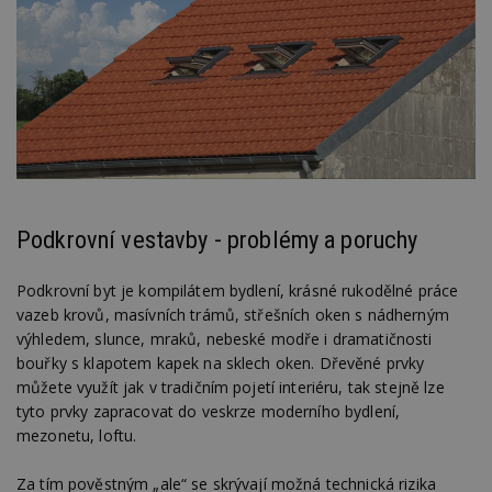
Podkrovní vestavby - problémy a poruchy
Podkrovní byt je kompilátem bydlení, krásné rukodělné práce
vazeb krovů, masívních trámů, střešních oken s nádherným
výhledem, slunce, mraků, nebeské modře i dramatičnosti
bouřky s klapotem kapek na sklech oken. Dřevěné prvky
můžete využít jak v tradičním pojetí interiéru, tak stejně lze
tyto prvky zapracovat do veskrze moderního bydlení,
mezonetu, loftu.
Za tím pověstným „ale“ se skrývají možná technická rizika