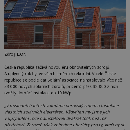
Zdroj: E.ON
Česká republika zažívá novou éru obnovitelných zdrojů.
A uplynulý rok byl ve všech směrech rekordní. V celé České
republice se podle dat Solární asociace nainstalovalo více než
33 000 nových solárních zdrojů, přičemž přes 32 000 z nich
tvořily domácí instalace do 10 kWp.
„V posledních letech vnímáme obrovský zájem o instalace
vlastních solárních elektráren. Vždyť jen my jsme jich
v uplynulém roce nainstalovali dvakrát tolik než rok
předchozí. Zároveň však vnímáme i bariéry pro ty, kteří by si