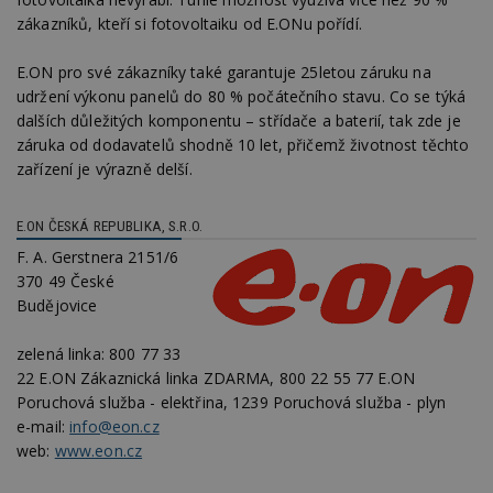
Funkční soubory
Nezařazené
zákazníků, kteří si fotovoltaiku od E.ONu pořídí.
soubory
E.ON pro své zákazníky také garantuje 25letou záruku na
udržení výkonu panelů do 80 % počátečního stavu. Co se týká
dalších důležitých komponentu – střídače a baterií, tak zde je
záruka od dodavatelů shodně 10 let, přičemž životnost těchto
zařízení je výrazně delší.
Nezbytně nutné soubory
Výkonové soubory
Soubory cílení
E.ON ČESKÁ REPUBLIKA, S.R.O.
Funkční soubory
Nezařazené soubory
F. A. Gerstnera 2151/6
370 49 České
Nezbytně nutné soubory cookie umožňují základní
funkce webových stránek, jako je přihlášení
Budějovice
uživatele a správa účtu. Webové stránky nelze bez
nezbytně nutných souborů cookie správně
zelená linka:
800 77 33
používat.
22 E.ON Zákaznická linka ZDARMA, 800 22 55 77 E.ON
Provider
/
Název
Vyprší
P
Poruchová služba - elektřina, 1239 Poruchová služba - plyn
Doména
e-mail:
info@eon.cz
_hjIncludedInPageviewSample
2
T
Hotjar Ltd
web:
www.eon.cz
minuty
co
www.estav.cz
na
ab