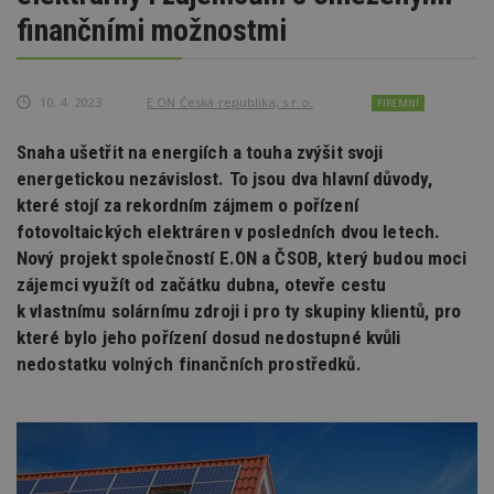
finančními možnostmi
10. 4. 2023
E.ON Česká republika, s.r.o.
FIREMNÍ
Snaha ušetřit na energiích a touha zvýšit svoji
energetickou nezávislost. To jsou dva hlavní důvody,
které stojí za rekordním zájmem o pořízení
fotovoltaických elektráren v posledních dvou letech.
Nový projekt společností E.ON a ČSOB, který budou moci
zájemci využít od začátku dubna, otevře cestu
k vlastnímu solárnímu zdroji i pro ty skupiny klientů, pro
které bylo jeho pořízení dosud nedostupné kvůli
nedostatku volných finančních prostředků.