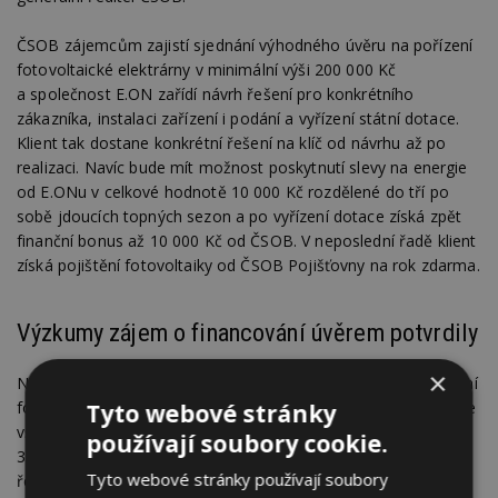
ČSOB zájemcům zajistí sjednání výhodného úvěru na pořízení
fotovoltaické elektrárny v minimální výši 200 000 Kč
a společnost E.ON zařídí návrh řešení pro konkrétního
zákazníka, instalaci zařízení i podání a vyřízení státní dotace.
Klient tak dostane konkrétní řešení na klíč od návrhu až po
realizaci. Navíc bude mít možnost poskytnutí slevy na energie
od E.ONu v celkové hodnotě 10 000 Kč rozdělené do tří po
sobě jdoucích topných sezon a po vyřízení dotace získá zpět
finanční bonus až 10 000 Kč od ČSOB. V neposlední řadě klient
získá pojištění fotovoltaiky od ČSOB Pojišťovny na rok zdarma.
Výzkumy zájem o financování úvěrem potvrdily
×
Nedostatek volných financí jako největší překážku pro pořízení
fotovoltaické elektrárny potvrdil i výzkum společnosti E.ON. Ze
Tyto webové stránky
všech zákazníků, kteří projevili zájem o solární řešení více než
používají soubory cookie.
36 % potvrdilo, že chtějí pořízení vlastního solárního systému
Tyto webové stránky používají soubory
řešit pomocí úvěru nebo financování.