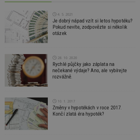
p
ú
An
4. 5. 2021
id
www.estav.cz
1 rok
T
Je dobrý nápad vzít si letos hypotéku?
co
Pokud nevíte, zodpovězte si několik
po
vy
otázek
se
_hjFirstSeen
29
S
Hotjar Ltd
minut
je
.estav.cz
54
ab
28. 10. 2020
sekund
sl
ce
Rychlé půjčky jako záplata na
pr
nečekané výdaje? Ano, ale vybírejte
po
rozvážně.
N
ž
id
i
_hjAbsoluteSessionInProgress
29
S
Hotjar Ltd
10. 1. 2017
minut
je
.estav.cz
Změny v hypotékách v roce 2017.
54
ab
sekund
sl
Končí zlatá éra hypoték?
ce
pr
po
N
ž
id