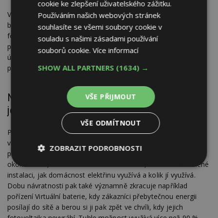
cookie ke zlepšení uživatelského zážitku.
Ve stejném duchu pak hovořil i výzkum společnosti ČSOB, kde
Používáním našich webových stránek
by z oslovených respondentů chtělo zhruba 58 % zájemců
souhlasíte se všemi soubory cookie v
fotovoltaiku financovat řešení úvěrem v kombinaci s vlastními
souladu s našimi zásadami používání
prostředky a zhruba 12 % celou částku pouze samotným
souborů cookie.
Více informací
úvěrem. Zbylých 30 % oslovených by pak využilo pouze vlastní
SHOW ALL PARTNERS
(1634) →
prostředky.
Návratnost investic do fotovoltaických řešení
VŠE PŘIJMOUT
je okolo osmi let a záruka až 25 let
VŠE ODMÍTNOUT
Při dnešní cenové hladině elektrické energie se návratnost
vložených finančních prostředků do pořízení elektrárny
ZOBRAZIT PODROBNOSTI
pohybuje okolo osmi let. Vždy přitom ale záleží na daných
okolnostech, tzn. na konkrétní domácnosti, na vhodně zvolené
Nezbytně
Výkonové
Soubory
instalaci, jak domácnost elektřinu využívá a kolik jí využívá.
nutné
soubory
cílení
soubory
Dobu návratnosti pak také významně zkracuje například
pořízení Virtuální baterie, kdy zákazníci přebytečnou energii
posílají do sítě a berou si ji pak zpět ve chvíli, kdy jejich
fotovoltaika nevyrábí. Tuhle možnost využívá více než 90 %