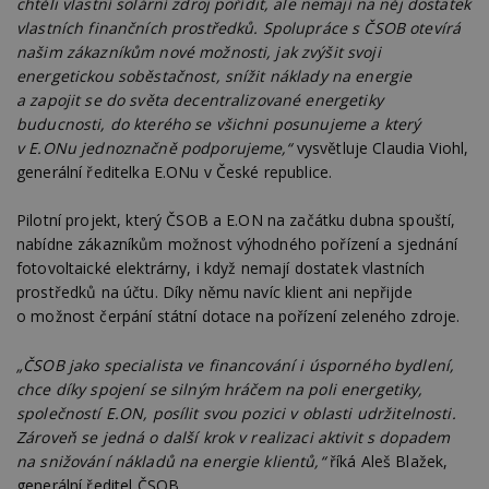
chtěli vlastní solární zdroj pořídit, ale nemají na něj dostatek
vlastních finančních prostředků. Spolupráce s ČSOB otevírá
našim zákazníkům nové možnosti, jak zvýšit svoji
energetickou soběstačnost, snížit náklady na energie
a zapojit se do světa decentralizované energetiky
buducnosti, do kterého se všichni posunujeme a který
v E.ONu jednoznačně podporujeme,“
vysvětluje Claudia Viohl,
generální ředitelka E.ONu v České republice.
Pilotní projekt, který ČSOB a E.ON na začátku dubna spouští,
nabídne zákazníkům možnost výhodného pořízení a sjednání
fotovoltaické elektrárny, i když nemají dostatek vlastních
prostředků na účtu. Díky němu navíc klient ani nepřijde
o možnost čerpání státní dotace na pořízení zeleného zdroje.
„ČSOB jako specialista ve financování i úsporného bydlení,
chce díky spojení se silným hráčem na poli energetiky,
společností E.ON, posílit svou pozici v oblasti udržitelnosti.
Zároveň se jedná o další krok v realizaci aktivit s dopadem
na snižování nákladů na energie klientů,“
říká Aleš Blažek,
generální ředitel ČSOB.