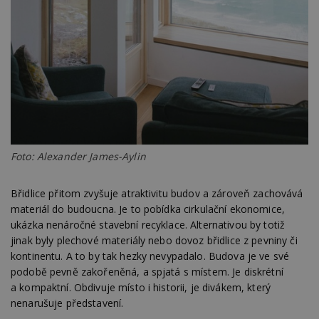
YSC
Zavřením
Tento 
Google LLC
prohlížeče
cookie
.youtube.com
YouTu
sledov
zobraz
vložen
CMPS
2 měsíce 4
Tyto s
Casale Media
týdny
cookie
Inc.
spojen
.casalemedia.com
reklam
sledov
produk
které 
uživate
Foto: Alexander James-Aylin
IDE
2 roky
Tento 
Google LLC
cookie
.doubleclick.net
Břidlice přitom zvyšuje atraktivitu budov a zároveň zachovává
společ
Double
materiál do budoucna. Je to pobídka cirkulační ekonomice,
provád
ukázka nenáročné stavební recyklace. Alternativou by totiž
inform
tom, j
jinak byly plechové materiály nebo dovoz břidlice z pevniny či
uživate
webové
kontinentu. A to by tak hezky nevypadalo. Budova je ve své
a jakou
podobě pevně zakořeněná, a spjatá s místem. Je diskrétní
reklam
koncov
a kompaktní. Obdivuje místo i historii, je divákem, který
mohl v
nenarušuje představení.
návště
uvede