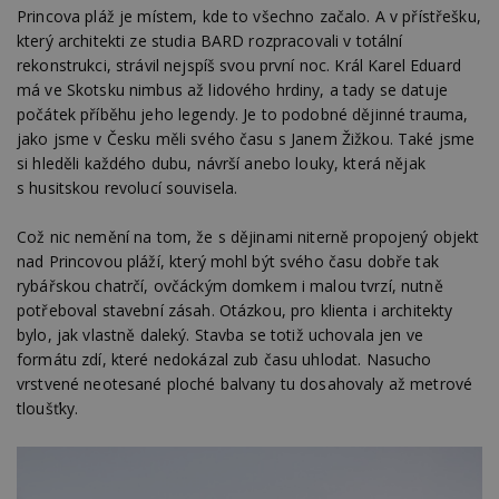
Princova pláž je místem, kde to všechno začalo. A v přístřešku,
který architekti ze studia BARD rozpracovali v totální
rekonstrukci, strávil nejspíš svou první noc. Král Karel Eduard
má ve Skotsku nimbus až lidového hrdiny, a tady se datuje
počátek příběhu jeho legendy. Je to podobné dějinné trauma,
jako jsme v Česku měli svého času s Janem Žižkou. Také jsme
si hleděli každého dubu, návrší anebo louky, která nějak
s husitskou revolucí souvisela.
Což nic nemění na tom, že s dějinami niterně propojený objekt
nad Princovou pláží, který mohl být svého času dobře tak
rybářskou chatrčí, ovčáckým domkem i malou tvrzí, nutně
potřeboval stavební zásah. Otázkou, pro klienta i architekty
bylo, jak vlastně daleký. Stavba se totiž uchovala jen ve
formátu zdí, které nedokázal zub času uhlodat. Nasucho
vrstvené neotesané ploché balvany tu dosahovaly až metrové
tloušťky.