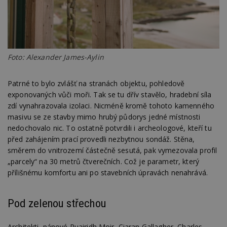
Foto: Alexander James-Aylin
Patrné to bylo zvlášť na stranách objektu, pohledově
exponovaných vůči moři. Tak se tu dřív stavělo, hradební síla
zdí vynahrazovala izolaci. Nicméně kromě tohoto kamenného
masivu se ze stavby mimo hrubý půdorys jedné místnosti
nedochovalo nic. To ostatně potvrdili i archeologové, kteří tu
před zahájením prací provedli nezbytnou sondáž. Stěna,
směrem do vnitrozemí částečně sesutá, pak vymezovala profil
„parcely“ na 30 metrů čtverečních. Což je parametr, který
přílišnému komfortu ani po stavebních úpravách nenahrává.
Pod zelenou střechou
Architekti, pánové Ruairidh Moir, Ciaran Gallagher, Charles