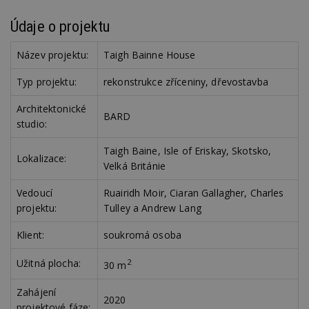
webu.
Údaje o projektu
CMPRO
2 měsíce 4
Tyto s
Casale Media
týdny
cookie
Inc.
spojen
.casalemedia.com
reklam
Název projektu:
Taigh Bainne House
sledov
produk
Typ projektu:
rekonstrukce zříceniny, dřevostavba
které 
uživate
Architektonické
BARD
studio:
Taigh Baine, Isle of Eriskay, Skotsko,
Lokalizace:
Velká Británie
Vedoucí
Ruairidh Moir, Ciaran Gallagher, Charles
projektu:
Tulley a Andrew Lang
Klient:
soukromá osoba
Užitná plocha:
2
30 m
Zahájení
2020
projektové fáze: