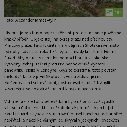
19×
Foto: Alexander James-Aylin
Historie je pro tento objekt stěžejní, proto si nejprve povězme
krátký příběh. Objekt stojí na okraji srázu nad písčinou tzv.
Princovy pláže. Tato lokalita má v dějinách Skotska své místo
od doby, kdy se tu roku 1745 vylodil mladý král Karel Eduard
Stuart. Aby odtud, s nemalou pomocí horalů ze skotské
Vysočiny, zahájil tažení proti tzv. hannoverské dynastii
panovníků, sídlící v Londýně. Když to zkrátíme, toto povstání
mělo dvě fáze: v první Skotové, zvolna získávající na
zkušenostech i sebevědomí, postupovali zemí až k Anglii.
A skutečně se dostali až 100 mil k městu nad Temží.
V druhé fázi ale toho sebevědomí bylo už příliš, což vyústilo
v bitvu u Cullodenu, kterou Skoti drtivě prohráli. A prchající
Karel Eduard z dynastie Stuartovců musel hanebně prchat před
nepřáteli. S několika věrnými se skrýval v jeskyních, loveckých
a ovčáckých chatrčích, přespával u vesničanů. Než konečně