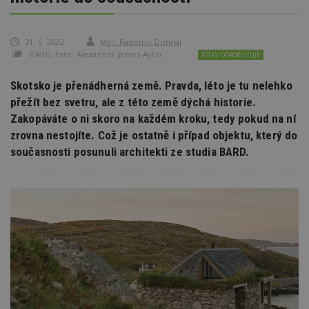
21. 5. 2022
Mgr. Radomír Dohnal
BARD, foto: Alexander James-Aylin
ESTAV DOPORUČUJE
Skotsko je přenádherná země. Pravda, léto je tu nelehko
přežít bez svetru, ale z této země dýchá historie.
Zakopáváte o ni skoro na každém kroku, tedy pokud na ní
zrovna nestojíte. Což je ostatně i případ objektu, který do
současnosti posunuli architekti ze studia BARD.