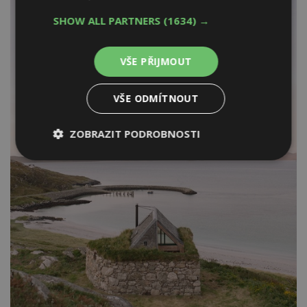
SHOW ALL PARTNERS
(1634) →
VŠE PŘIJMOUT
VŠE ODMÍTNOUT
ZOBRAZIT PODROBNOSTI
Nezbytně
Výkonové
Soubory
nutné
soubory
cílení
soubory
Funkční soubory
Nezařazené
soubory