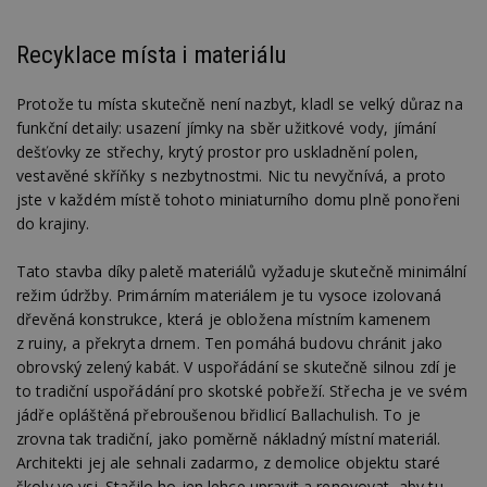
návštěvnících,
strojo
relacích a
genero
kampaních pro
uživate
Recyklace místa i materiálu
analytické
shrom
přehledy webů.
údaje o
na web
data m
Protože tu místa skutečně není nazbyt, kladl se velký důraz na
odeslá
funkční detaily: usazení jímky na sběr užitkové vody, jímání
analýze
třetí s
dešťovky ze střechy, krytý prostor pro uskladnění polen,
vestavěné skříňky s nezbytnostmi. Nic tu nevyčnívá, a proto
test_cookie
14 minut
Tento 
Google LLC
54 sekund
cookie
.doubleclick.net
jste v každém místě tohoto miniaturního domu plně ponořeni
společ
do krajiny.
Double
(kterou
společ
Google
Tato stavba díky paletě materiálů vyžaduje skutečně minimální
zjistila
režim údržby. Primárním materiálem je tu vysoce izolovaná
prohlí
návště
dřevěná konstrukce, která je obložena místním kamenem
webu 
z ruiny, a překryta drnem. Ten pomáhá budovu chránit jako
soubor
obrovský zelený kabát. V uspořádání se skutečně silnou zdí je
id
.m6r.eu
2 měsíce 4
Tento 
to tradiční uspořádání pro skotské pobřeží. Střecha je ve svém
týdny
cookie
používá
jádře opláštěná přebroušenou břidlicí Ballachulish. To je
analýz
optima
zrovna tak tradiční, jako poměrně nákladný místní materiál.
reklam
Architekti jej ale sehnali zadarmo, z demolice objektu staré
kampan
Double
školy ve vsi. Stačilo ho jen lehce upravit a renovovat, aby tu