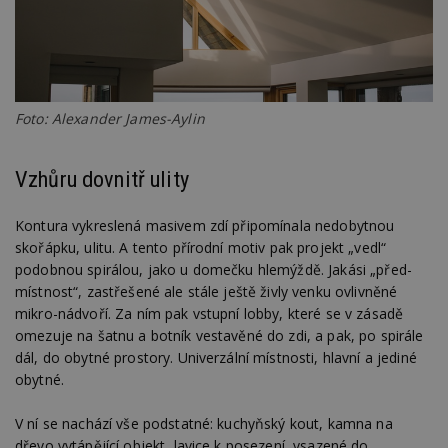
__gfp_64b
1 rok
Je
Google LLC
so
.estav.cz
kt
sp
da
c
n
w
Foto: Alexander James-Aylin
Vzhůru dovnitř ulity
Název
Provider
/
Doména
Vyprší
Provider
/
Kontura vykreslená masivem zdí připomínala nedobytnou
Název
Vyprší
Popis
_hjSessionUser_170189
.estav.cz
1 rok
Provider
Doména
skořápku, ulitu. A tento přírodní motiv pak projekt „vedl“
Název
/
Vyprší
Popis
tu
.ih.adscale.de
11 měsíců
test
.m6r.eu
59
Pokud víte
Doména
Provider
/
podobnou spirálou, jako u domečku hlemýždě. Jakási „před-
Název
Vyprší
4 týdny
Popis
minut
něco o tomto
Doména
místnost“, zastřešené ale stále ještě živly venku ovlivněné
54
souboru
_gid
1 den
Tento soubor
Google
Gdyn
1 rok
Gemius
sekund
cookie a jeho
cookie nastavuje
mikro-nádvoří. Za ním pak vstupní lobby, které se v zásadě
CMID
LLC
1 rok
Tyto s
Casale Media
.hit.gemius.pl
použití, které
Google
.estav.cz
cookie
Inc.
omezuje na šatnu a botník vestavěné do zdi, a pak, po spirále
nejsou
Analytics. Ukládá
spojen
.casalemedia.com
c
.creative-serving.com
specifické pro
1 rok 3
a aktualizuje
reklam
dál, do obytné prostory. Univerzální místnosti, hlavní a jediné
konkrétní
týdny
jedinečnou
sledov
web, přidejte
obytné.
hodnotu pro
produk
své příspěvky.
ui
.toplist.cz
Zavřením
každou
které 
prohlížeče
navštívenou
uživate
mobile
www.estav.cz
2
Slouží k
V ní se nachází vše podstatné: kuchyňský kout, kamna na
stránku a slouží k
měsíce
zapamatování
cct
.m6r.eu
2 měsíce 4
počítání a
TDID
1 rok
Tento 
The Trade Desk
dřevo vytápějící objekt, lavice k posezení, vsazené do
4 týdny
předvolby
týdny