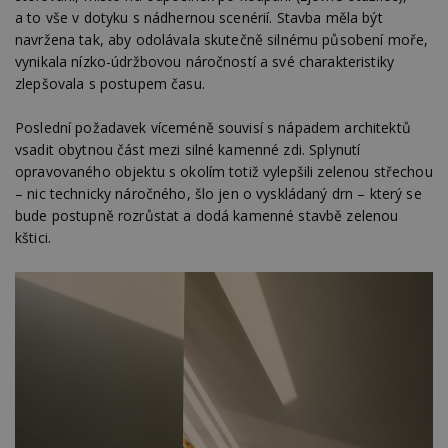
se
a to vše v dotyku s nádhernou scenérií. Stavba měla být
navržena tak, aby odolávala skutečně silnému působení moře,
_hjFirstSeen
29
S
Hotjar Ltd
minut
je
.estav.cz
vynikala nízko-údržbovou náročností a své charakteristiky
54
ab
sekund
sl
zlepšovala s postupem času.
ce
pr
po
Poslední požadavek víceméně souvisí s nápadem architektů
N
vsadit obytnou část mezi silné kamenné zdi. Splynutí
ž
id
opravovaného objektu s okolím totiž vylepšili zelenou střechou
i
– nic technicky náročného, šlo jen o vyskládaný drn – který se
_hjAbsoluteSessionInProgress
29
S
Hotjar Ltd
bude postupně rozrůstat a dodá kamenné stavbě zelenou
minut
je
.estav.cz
54
ab
kštici.
sekund
sl
ce
pr
po
N
ž
id
i
counter
www.estav.cz
29
T
minut
co
53
po
sekund
vy
se