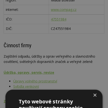
region:
Mladá Boleslav
internet:
www.compag.cz
IČO:
47551984
DIČ:
CZ47551984
Činnost firmy
Zajištění odpadu, údržby a oprav veřejného a slavnostního
osvětlení, světelných dopravních značek a veřejné zeleně
Údržba, opravy, servis, revize
Úpravy volného prostranství
Svítidla venkovní
Vybavení pro dopravu a spoje
×
Tyto webové stránky
Zpracování odpadů
používají soubory cookie.