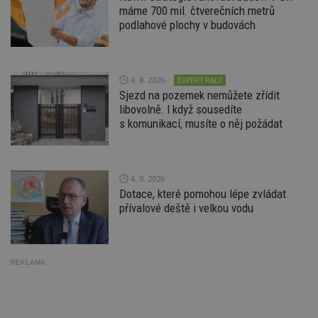
minuty
co
www.estav.cz
máme 700 mil. čtverečních metrů
na
podlahové plochy v budovách
ab
Ho
zd
ná
z
vz
4. 8. 2026
EXPERT RADÍ
d
Sjezd na pozemek nemůžete zřídit
l
z
libovolně. I když sousedíte
st
s komunikací, musíte o něj požádat
w
_dc_gtm_UA-53599847-1
.estav.cz
53
T
sekund
co
př
w
4. 8. 2026
po
Dotace, které pomohou lépe zvládat
S
přívalové deště i velkou vodu
Go
da
kó
Po
lz
z
REKLAMA
nu
be
sk
f
s
ná