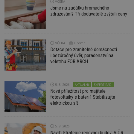
VČERA
Jsme na začátku hromadného
zdražování? Tři dodavatelé zvýšili ceny
Funkční soubory
Nezařazené
soubory
VČERA
Firemní
Dotace pro zranitelné domácnosti
i bezúročný úvěr, poradenství na
veletrhu FOR ARCH
Nezbytně nutné soubory
Výkonové soubory
Soubory cílení
Funkční soubory
Nezařazené soubory
5. 8. 2026
AKTUÁLNĚ
EXPERT RADÍ
Nová příležitost pro majitele
Nezbytně nutné soubory cookie umožňují základní
funkce webových stránek, jako je přihlášení
fotovoltaiky s baterií: Stabilizujte
uživatele a správa účtu. Webové stránky nelze bez
elektrickou síť
nezbytně nutných souborů cookie správně
používat.
Provider
/
Název
Vyprší
P
Doména
5. 8. 2026
Návrh Strategie renovací budov: V ČR
_hjIncludedInPageviewSample
2
T
Hotjar Ltd