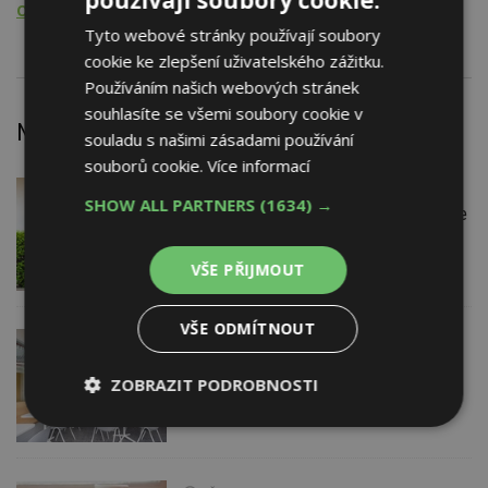
Odvoz odpadů
Tyto webové stránky používají soubory
cookie ke zlepšení uživatelského zážitku.
Používáním našich webových stránek
souhlasíte se všemi soubory cookie v
Nejnovější články
souladu s našimi zásadami používání
souborů cookie.
Více informací
DNES
Firemní
SHOW ALL PARTNERS
(1634) →
Instalace venkovní jednotky klimatizace
nebo žaluzií podléhá jasným právním
pravidlům
VŠE PŘIJMOUT
VŠE ODMÍTNOUT
VČERA
Barevné kanceláře jako zázemí pro
ZOBRAZIT PODROBNOSTI
moderní digitální média
Nezbytně
Výkonové
Soubory
nutné
soubory
cílení
soubory