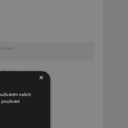
REKLAMA
REKLAMA
×
oužíváním našich
 používání