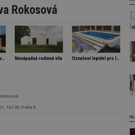
Eva Rokosová
íka
Stará textilka na Slovensku září novotou
Nenápadná rodinná vila
 Rokosová
1, 162 00 Praha 6
NE