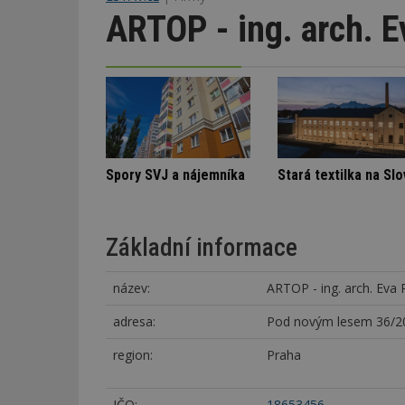
ARTOP - ing. arch. 
Architektura klidu mezi borovicemi
Škody v bytovém domě
Spory SVJ a nájemn
Základní informace
název:
ARTOP - ing. arch. Eva
adresa:
Pod novým lesem 36/20
region:
Praha
IČO:
18653456