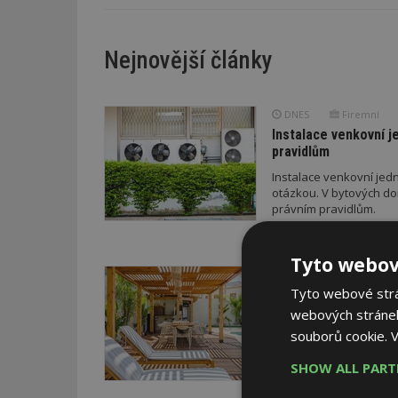
Nejnovější články
DNES
Firemní
Instalace venkovní j
pravidlům
Instalace venkovní jedn
otázkou. V bytových do
právním pravidlům.
Tyto webov
DNES
ESTAV DOPOR
Tyto webové strán
Co je pergola a co p
Pomůže metodika
webových stránek
souborů cookie.
V
V dobách výrazných pro
doporučení z dílny sta
SHOW ALL PAR
letošního roku napříkl
a přístřeškem; v průběh