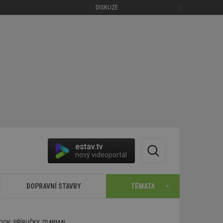
DISKUZE
estav.tv
nový videoportál
DOPRAVNÍ STAVBY
TÉMATA
BOOK: PŘÍRUČKY ZDARMA!