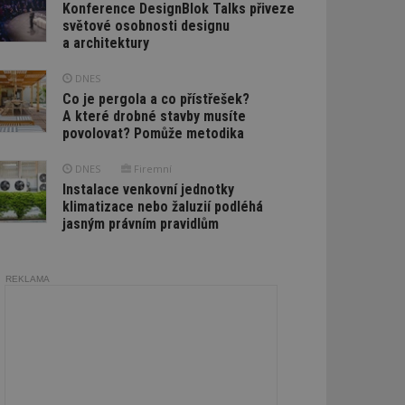
Konference DesignBlok Talks přiveze
světové osobnosti designu
a architektury
DNES
Co je pergola a co přístřešek?
A které drobné stavby musíte
povolovat? Pomůže metodika
DNES
Firemní
Instalace venkovní jednotky
klimatizace nebo žaluzií podléhá
jasným právním pravidlům
REKLAMA