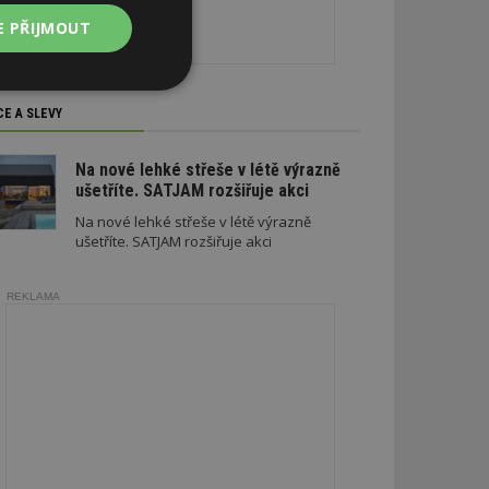
E PŘIJMOUT
Nezařazené
soubory
CE A SLEVY
Na nové lehké střeše v létě výrazně
ušetříte. SATJAM rozšiřuje akci
Na nové lehké střeše v létě výrazně
ušetříte. SATJAM rozšiřuje akci
zařazené soubory
REKLAMA
 a správa účtu.
aby informoval
zahrnut do
obrazení stránky
ebům používajícím