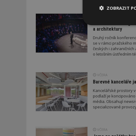
drobných staveb a také
stavebního zákona. Pro
ZOBRAZIT P
neboť podání žádosti p
DNES
novelizovaných pravid
Konference DesignBl
Nezbytně
a architektury
nutné soubor
Druhý ročník konference
se v rámci pražského m
českých i zahraničních 
o letošním ústředním té
Nezbytně nutné s
VČERA
Barevné kanceláře ja
Nezbytně nutné soubo
Webové stránky nelz
Kancelářské prostory v
podlaží je koncipováno 
média. Obsahují newsroo
Název
specializované provozy
_hjIncludedInPa
VČERA
_dc_gtm_UA-53599