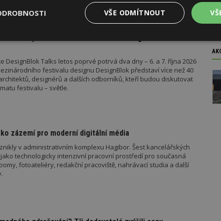
 metodika k údržbě a výměně výtahů podle aktuální novely
 stavebníka se tak datum 1. července stalo poměrně zásadním,
ODROBNOSTI
VŠE ODMÍTNOUT
VŠ
o tomto datu znamená, že záměr bude posuzován již v režimu
el stavebního zákona.
ok Talks přiveze světové osobnosti designu
Výkonové
Soubory cílení
Funkční
y
soubory
soubory
AK
 DesignBlok Talks letos poprvé potrvá dva dny – 6. a 7. října 2026
ezinárodního festivalu designu DesignBlok představí více než 40
architektů, designérů a dalších odborníků, kteří budou diskutovat
matu festivalu – světle.
oubory
Výkonové soubory
Soubory cílení
Funkční soubory
Ne
ko zázemí pro moderní digitální média
ry cookie umožňují základní funkce webových stránek, jako je přihlášení uživatele
e bez nezbytně nutných souborů cookie správně používat.
znikly v administrativním komplexu Hagibor. Šest kancelářských
jako technologicky intenzivní pracovní prostředí pro současná
Provider
/
my, fotoateliéry, redakční pracoviště, nahrávací studia a další
Vyprší
Popis
Doména
.
geviewSample
2
Tento soubor cookie je nastaven tak, 
Hotjar Ltd
minuty
Hotjar o tom, zda je tento návštěvník 
www.estav.cz
vzorkování dat definovaného limitem z
vašeho webu.
847-1
.estav.cz
53
Tento soubor cookie je přidružen k w