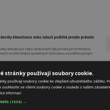
ednotky klimatizace nebo žaluzií podléhá jasným právním
otky klimatizace nebo venkovních žaluzií není jen technickou
mech se totiž dotýká společných částí domu a podléhá jasným
é stránky používají soubory cookie.
UČUJE
AKTUÁLNĚ
ky používají soubory cookie ke zlepšení uživatelského zážitku. P
řístřešek? A které drobné stavby musíte povolovat?
 souhlasíte se všemi soubory cookie v souladu s našimi zásadami
íce informací
měn stavební legislativy narůstá také počet metodických
vebního úřadu Ministerstva pro místní rozvoj (MMR). Od července
TNERS
(1634) →
ad platí metodické doporučení pro objasnění rozdílu mezi pergolou
u roku pak vyšla metodická doporučení týkající se dalších