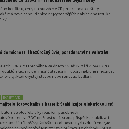
madného zdražování? Tři dodavatelé zvýšili ceny
sekund
Správce značek Google k načtení dalšíc
stránku. Pokud je použit, lze jej považ
ého konfliktu, ceny na burzách v ČR prudce rostou. Který
nutný, protože bez něj jiné skripty ne
jaké má nové ceny. Přehled nejvýhodnějších nabídek na trhu ke
správně. Konec názvu je jedinečné číslo
identifikátorem přidruženého účtu Goog
níky.
www.estav.cz
1 rok
Tento soubor cookie se používá k vytvá
uživatele
29
Soubor cookie je nastaven tak, aby Hot
Hotjar Ltd
minut
začátek cesty uživatele pro celkový poče
.estav.cz
54
Neobsahuje žádné identifikovatelné in
sekund
é domácnosti i bezúročný úvěr, poradenství na veletrhu
onInProgress
29
Soubor cookie je nastaven tak, aby Hot
Hotjar Ltd
minut
začátek cesty uživatele pro celkový poče
.estav.cz
eletrh FOR ARCH proběhne ve dnech 16. až 19. září v PVA EXPO
54
Neobsahuje žádné identifikovatelné in
oduktů a technologií napříč stavebními obory nabídne i možnosti
sekund
 pro ty, kteří chystají stavbu nebo renovaci bydlení.
www.estav.cz
29
Tento soubor cookie se používá k vytvá
minut
uživatele
53
sekund
EXPERT RADÍ
1 rok
Jedná se o soubor cookie, který slouží k
Google LLC
majitele fotovoltaiky s baterií: Stabilizujte elektrickou síť
dalších souborů cookie návštěvníkem 
.estav.cz
 baterií se otevřela díky rozšíření působnosti
tového centra (EDC) možnost od 1. srpna přispět ke stabilizaci
unkce umožňují lepší využití výkonu obnovitelných zdrojů energie
ovider
/
Provider
/
Doména
Vyprší
e společné tiskové zprávě Ministerstva průmyslu a obchodu (MPO)
Vyprší
Popis