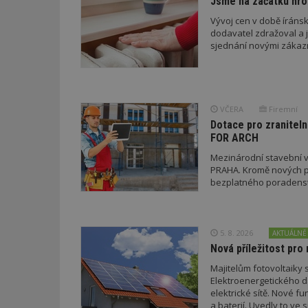
Jsme na začátku hro
Vývoj cen v době íránsk
dodavatel zdražoval a 
sjednání novými zákaz
id
_hjFirstSeen
VČERA
Firemní
Dotace pro zraniteln
FOR ARCH
_hjAbsoluteSessi
Mezinárodní stavební v
PRAHA. Kromě nových pr
bezplatného poradenství
counter
5. 8. 2026
AKTUÁLNĚ
__gfp_64b
Nová příležitost pro 
Majitelům fotovoltaiky s
Elektroenergetického da
elektrické sítě. Nové f
Název
Provider
Pr
a baterií. Uvedly to v
Název