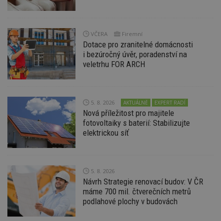
Název
Vyprší
P
Doména
_hjIncludedInPageviewSample
2
T
Hotjar Ltd
minuty
co
www.estav.cz
VČERA
Firemní
na
ab
Dotace pro zranitelné domácnosti
Ho
i bezúročný úvěr, poradenství na
zd
veletrhu FOR ARCH
ná
z
vz
d
l
z
5. 8. 2026
AKTUÁLNĚ
EXPERT RADÍ
st
w
Nová příležitost pro majitele
fotovoltaiky s baterií: Stabilizujte
_dc_gtm_UA-53599847-1
.estav.cz
53
T
elektrickou síť
sekund
co
př
w
po
S
Go
5. 8. 2026
da
Návrh Strategie renovací budov: V ČR
kó
Po
máme 700 mil. čtverečních metrů
lz
podlahové plochy v budovách
z
nu
be