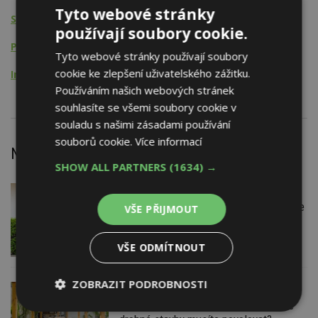
Tyto webové stránky
Studie
používají soubory cookie.
Projektová činnost
Tyto webové stránky používají soubory
cookie ke zlepšení uživatelského zážitku.
Inženýrská činnost
Používáním našich webových stránek
souhlasíte se všemi soubory cookie v
souladu s našimi zásadami používání
souborů cookie.
Více informací
Nejnovější články
SHOW ALL PARTNERS
(1634) →
DNES
Firemní
Instalace venkovní jednotky klimatizace
VŠE PŘIJMOUT
nebo žaluzií podléhá jasným právním
pravidlům
VŠE ODMÍTNOUT
ZOBRAZIT PODROBNOSTI
DNES
ESTAV DOPORUČUJE
AKTUÁLNĚ
Co je pergola a co přístřešek? A které
Nezbytně
Výkonové
Soubory