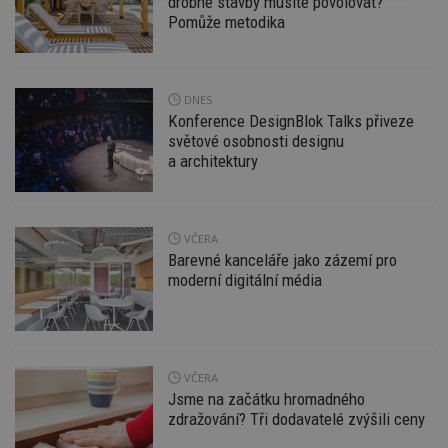
drobné stavby musíte povolovat?
nutné
soubory
cílení
Pomůže metodika
soubory
DNES
Funkční soubory
Nezařazené
soubory
Konference DesignBlok Talks přiveze
světové osobnosti designu
a architektury
VČERA
Barevné kanceláře jako zázemí pro
Nezbytně nutné soubory
moderní digitální média
Výkonové soubory
Soubory cílení
Funkční soubory
Nezařazené soubory
Nezbytně nutné soubory cookie umožňují základní
funkce webových stránek, jako je přihlášení
VČERA
uživatele a správa účtu. Webové stránky nelze bez
Jsme na začátku hromadného
nezbytně nutných souborů cookie správně
zdražování? Tři dodavatelé zvýšili ceny
používat.
Provider
/