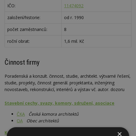
IČO:
11474092
založení/historie:
od r. 1990
počet zaměstnanců:
8
roční obrat:
1,6 mil. Kč
Činnost firmy
Poradenská a konzult. činnost, studie, architekt. výtvarné řešení,
studie, projekty, činnost generál. projektanta, inženýring
novostaveb, rekonstrukcí, interiérů a výstav vč. autor. dozoru
Stavební cechy, svazy, komory, sdružení, asociace
ČKA
Česká komora architektů
OA
Obec architektů
×
Konzultační a poradenská činnost