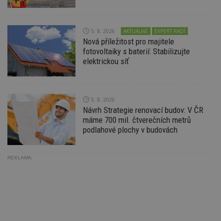
ab
Ho
zd
ná
5. 8. 2026
AKTUÁLNĚ
EXPERT RADÍ
z
Nová příležitost pro majitele
vz
d
fotovoltaiky s baterií: Stabilizujte
l
elektrickou síť
z
st
w
_dc_gtm_UA-53599847-1
.estav.cz
53
T
sekund
co
5. 8. 2026
př
Návrh Strategie renovací budov: V ČR
w
po
máme 700 mil. čtverečních metrů
S
podlahové plochy v budovách
Go
da
kó
Po
REKLAMA
lz
z
nu
be
sk
f
s
ná
je