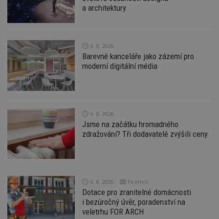
a architektury
Funkční soubory
Nezařazené
soubory
6. 8. 2026
Barevné kanceláře jako zázemí pro
moderní digitální média
Nezbytně nutné soubory
Výkonové soubory
Soubory cílení
6. 8. 2026
Funkční soubory
Nezařazené soubory
Jsme na začátku hromadného
zdražování? Tři dodavatelé zvýšili ceny
Nezbytně nutné soubory cookie umožňují základní
funkce webových stránek, jako je přihlášení
uživatele a správa účtu. Webové stránky nelze bez
nezbytně nutných souborů cookie správně
používat.
6. 8. 2026
Firemní
Provider
/
Název
Vyprší
P
Doména
Dotace pro zranitelné domácnosti
i bezúročný úvěr, poradenství na
_hjIncludedInPageviewSample
2
T
Hotjar Ltd
veletrhu FOR ARCH
minuty
co
www.estav.cz
na