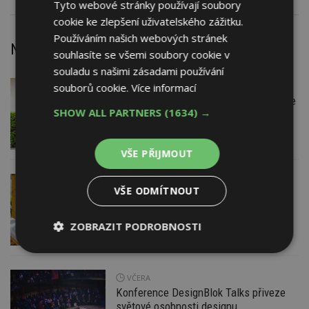
Tyto webové stránky používají soubory
cookie ke zlepšení uživatelského zážitku.
Používáním našich webových stránek
Nejnovější články
souhlasíte se všemi soubory cookie v
souladu s našimi zásadami používání
souborů cookie.
Více informací
VČERA
Firemní
Instalace venkovní jednotky klimatizace
SHOW ALL PARTNERS
(1634) →
nebo žaluzií podléhá jasným právním
pravidlům
VŠE PŘIJMOUT
VČERA
ESTAV DOPORUČUJE
AKTUÁLNĚ
VŠE ODMÍTNOUT
Co je pergola a co přístřešek? A které
drobné stavby musíte povolovat?
Pomůže metodika
ZOBRAZIT PODROBNOSTI
Nezbytně
Výkonové
Soubory
nutné
soubory
cílení
soubory
VČERA
Konference DesignBlok Talks přiveze
světové osobnosti designu