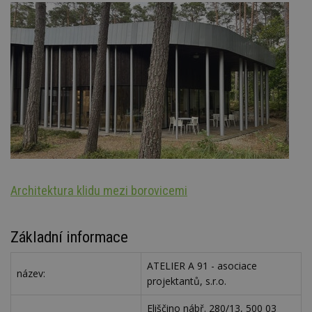
Architektura klidu mezi borovicemi
Š
Základní informace
ATELIER A 91 - asociace
název:
projektantů, s.r.o.
Eliščino nábř. 280/13, 500 03