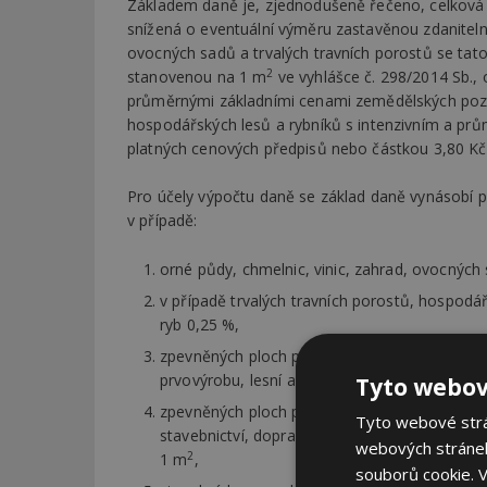
Základem daně je, zjednodušeně řečeno, celková 
snížená o eventuální výměru zastavěnou zdanitelný
ovocných sadů a trvalých travních porostů se ta
2
stanovenou na 1 m
ve vyhlášce č. 298/2014 Sb.,
průměrnými základními cenami zemědělských poze
hospodářských lesů a rybníků s intenzivním a p
platných cenových předpisů nebo částkou 3,80 Kč
Pro účely výpočtu daně se základ daně vynásobí 
v případě:
orné půdy, chmelnic, vinic, zahrad, ovocných
v případě trvalých travních porostů, hospod
ryb 0,25 %,
zpevněných ploch pozemků užívaných k podnik
prvovýrobu, lesní a vodní hospodářství 1,00 
Tyto webov
zpevněných ploch pozemků užívaných k podniká
Tyto webové strán
stavebnictví, dopravu, energetiku, ostatní z
webových stránek
2
1 m
,
souborů cookie.
V
2