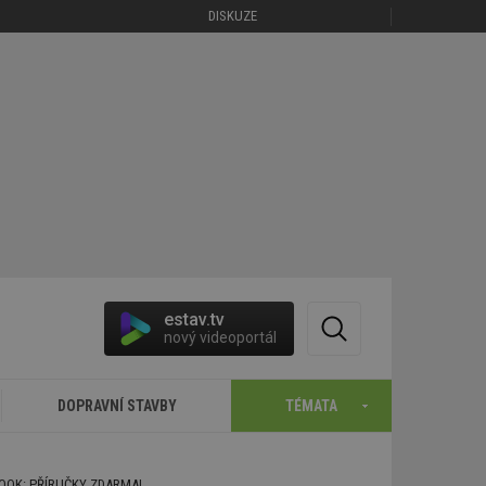
DISKUZE
estav.tv
nový videoportál
DOPRAVNÍ STAVBY
TÉMATA
BOOK: PŘÍRUČKY ZDARMA!