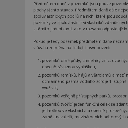
Předmětem daně z pozemků jsou pouze pozemky 
plochy těchto staveb. Předmětem daně dále nejs
spoluvlastnických podílů na nich, které jsou souč
pozemky ve spoluvlastnictví vlastníků zdaniteln
s těmito jednotkami, a to v rozsahu odpovídajícím 
Pokud je tedy pozemek předmětem daně neznamená 
v úvahu zejména následující osvobození:
pozemků orné půdy, chmelnic, vinic, ovocných 
obecně závaznou vyhláškou,
pozemků remízků, hájů a větrolamů a mezí n
ochranného pásma vodního zdroje 1. stupně
využívat,
pozemků veřejně přístupných parků, prostor a
pozemků tvořící jeden funkční celek se zdani
jednotkou ve vlastnictví a obecně prospěšnýc
zaměstnavatelů, mezinárodních odborových or