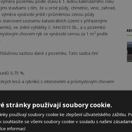
výměra pozemku podle stavu k 1. lednu kalendářního roku
mi stavbami s tím, že u orné půdy, chmelnic, vinic, zahrad,
to výměra vynásobí ještě i průměrnou cenou půdy
 o stanovení seznamu katastrálních území s přiřazenými
mků, ve znění vyhlášky č. 344/2015 Sb., a u pozemků
AK
2
růmyslovým chovem ryb se vynásobí cenou za 1 m
podle
.
příslušnou sazbou daně z pozemku. Tato sazba činí
 sadů 0,75 %,
ářských lesů a rybníků s intenzivním a průmyslovým chovem
ání nebo v souvislosti s ním sloužících pro zemědělskou
2
Kč za každý 1 m
,
é stránky používají soubory cookie.
ní nebo v souvislosti s ním sloužících pro průmysl,
ky používají soubory cookie ke zlepšení uživatelského zážitku. P
emědělskou výrobu a ostatní druhy podnikání 5,00 Kč za každý
 souhlasíte se všemi soubory cookie v souladu s našimi zásadami
íce informací