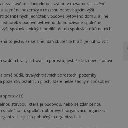
nezastavěné zdanitelnou stavbou v rozsahu zastavěné
ou zejména pozemky v rozsahu odpovídajícím výši
ástí zdanitelných jednotek v budově bytového domu, a jiné
ých jednotek v budově bytového domu užívané společně
výši spoluvlastnických podílů těchto spoluvlastníků na nich.
to ještě, že se z něj daň skutečně hradí. Je nutno vzít
sadů a trvalých travních porostů, jestliže tak obec stanoví
a orné půdě, trvalých travních porostech, pozemky
 a pozemky ostatních ploch, které nelze žádným způsobem
 sportovišť,
telnou stavbou, která je budovou, nebo se zdanitelnou
h společností, spolků, odborových organizací, organizací
ganizací a jejich pobočných organizací atd.