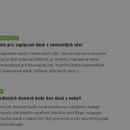
vzorkování dat definovaného limitem z
vašeho webu.
847-1
.estav.cz
53
Tento soubor cookie je přidružen k w
sekund
Správce značek Google k načtení dalšíc
stránku. Pokud je použit, lze jej považ
nutný, protože bez něj jiné skripty ne
správně. Konec názvu je jedinečné číslo
identifikátorem přidruženého účtu Goog
DOPORUČUJE
www.estav.cz
1 rok
Tento soubor cookie se používá k vytvá
mín pro zaplacení daně z nemovitých věcí
uživatele
zaplacení daně z nemovitých věcí. Upozornila na to finanční
29
Soubor cookie je nastaven tak, aby Hot
Hotjar Ltd
ud je daň vyšší než 5000 Kč, je možné ji zaplatit ve dvou
minut
začátek cesty uživatele pro celkový poče
.estav.cz
54
Neobsahuje žádné identifikovatelné in
 nemovitosti je třeba každý rok, finanční úřady poplatníkům
sekund
ýší stanovené daně. Daňové přiznání k dani z…
onInProgress
29
Soubor cookie je nastaven tak, aby Hot
Hotjar Ltd
minut
začátek cesty uživatele pro celkový poče
.estav.cz
54
Neobsahuje žádné identifikovatelné in
sekund
NĚ
www.estav.cz
29
Tento soubor cookie se používá k vytvá
 rodinných domech bude bez daně z nabytí
minut
uživatele
53
odinných domech bude nově osvobozen od daně z nabytí
sekund
 novela zákonného opatření, která to umožňuje, vstupuje
Sazba daně z nabytí činí čtyři procenta a od roku 2016 ji platí
1 rok
Jedná se o soubor cookie, který slouží k
Google LLC
dalších souborů cookie návštěvníkem 
.estav.cz
il prodávající.