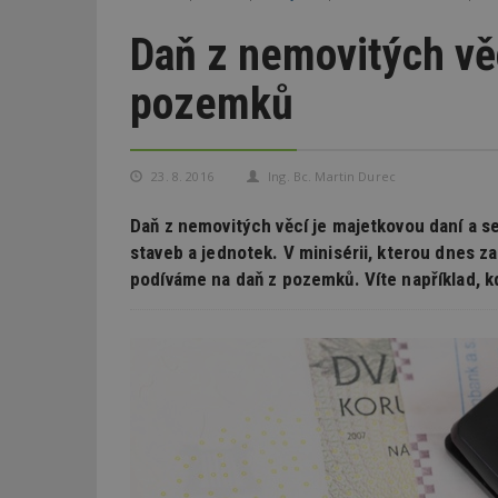
Daň z nemovitých věc
pozemků
23. 8. 2016
Ing. Bc. Martin Durec
Daň z nemovitých věcí je majetkovou daní a se
staveb a jednotek. V minisérii, kterou dnes 
podíváme na daň z pozemků. Víte například, 