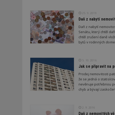
Název
Provider
Pr
25. 9. 2019
Název
Název
/
D
Daň z nabytí nemovit
Název
_hjSessionUser_1
Doména
test
.m
Daň z nabytí nemovitos
tu
_gid
CMID
Google
Senátu, který chtěl daň
LLC
Gdyn
mobile
ww
.estav.cz
chtěl zrušení daně vlo
bytů v rodinných dom
_ga
TDID
Google
sssp_session
c
.e
LLC
.estav.cz
ui
VISITOR_INFO1_LI
5. 10. 2016
cct
Jak se připravit na 
_hjSession_170189
Prodej nemovitosti patř
Gtest
uid
že se jedná o statisíc
nevěnuje potřebnou po
C
chyb a bývají zaskočeni
test_cookie
bm2uu
cct
2. 9. 2016
id
Daň z nemovitých věc
ibbid