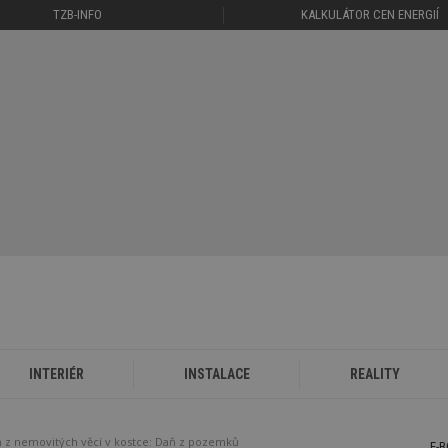
TZB-INFO
KALKULÁTOR CEN ENERGIÍ
INTERIÉR
INSTALACE
REALITY
 z nemovitých věcí v kostce: Daň z pozemků
E-