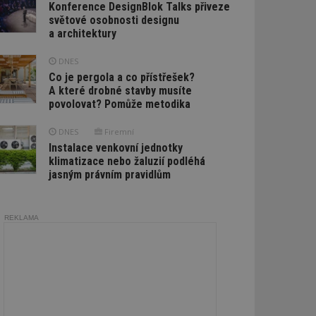
Konference DesignBlok Talks přiveze
světové osobnosti designu
a architektury
DNES
Co je pergola a co přístřešek?
A které drobné stavby musíte
povolovat? Pomůže metodika
DNES
Firemní
Instalace venkovní jednotky
klimatizace nebo žaluzií podléhá
jasným právním pravidlům
REKLAMA