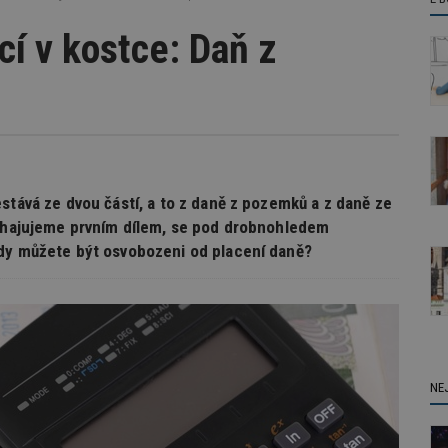
í v kostce: Daň z
stává ze dvou částí, a to z daně z pozemků a z daně ze
zahajujeme prvním dílem, se pod drobnohledem
kdy můžete být osvobozeni od placení daně?
NE