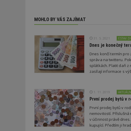
_dc_gtm_UA-53599
MOHLO BY VÁS ZAJÍMAT
31. 5. 2021
ESTAV 
id
Dnes je konečný ter
Dnes končí termín pro 
_hjFirstSeen
správa na twitteru. Pok
splátkách. Platit daň z
zasílají informace s v
_hjAbsoluteSessi
1. 11. 2019
AKTUÁL
counter
První prodej bytů v
První prodej bytů v r
nemovitostí. Příslušná
v účinnost právě dnes. 
__gfp_64b
kupující. Předtím ji hrad