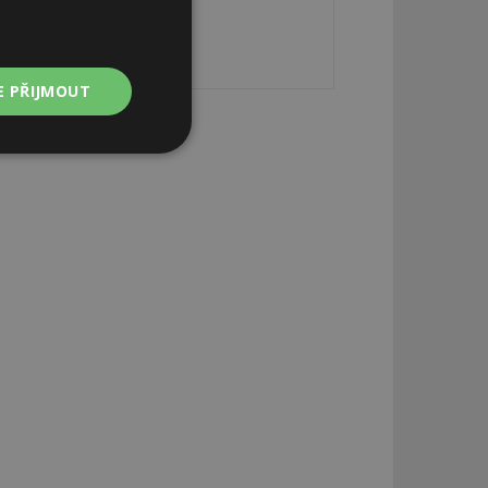
E PŘIJMOUT
Nezařazené
soubory
zařazené soubory
 a správa účtu.
aby informoval
zahrnut do