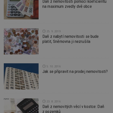
přiřaz
Daň z nemovitosti pomocí koeficientu
návštěvnících,
strojo
na maximum zvedly dvě obce
relacích a
genero
kampaních pro
uživate
analytické
shrom
přehledy webů.
údaje o
na web
data m
odeslá
25. 9. 2019
analýze
třetí s
Daň z nabytí nemovitosti se bude
platit, Sněmovna ji nezrušila
test_cookie
14 minut
Tento 
Google LLC
54 sekund
cookie
.doubleclick.net
společ
Double
(kterou
společ
Google
5. 10. 2016
zjistila
Jak se připravit na prodej nemovitosti?
prohlí
návště
webu 
soubor
id
.m6r.eu
2 měsíce 4
Tento 
týdny
cookie
používá
analýz
23. 8. 2016
optima
Daň z nemovitých věcí v kostce: Daň
reklam
kampan
z pozemků