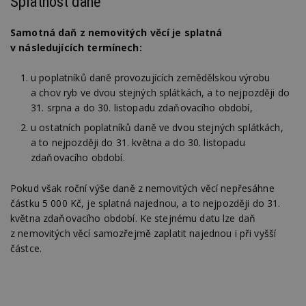
Splatnost daně
__gfp_64b
1 rok
Je
Google LLC
so
.estav.cz
Samotná daň z nemovitých věcí je splatná
kt
sp
v následujících termínech:
da
c
n
u poplatníků daně provozujících zemědělskou výrobu
w
a chov ryb ve dvou stejných splátkách, a to nejpozději do
31. srpna a do 30. listopadu zdaňovacího období,
u ostatních poplatníků daně ve dvou stejných splátkách,
a to nejpozději do 31. května a do 30. listopadu
Název
Provider
/
Doména
Vyprší
Provider
/
zdaňovacího období.
Název
Vyprší
Popis
_hjSessionUser_170189
.estav.cz
1 rok
Provider
Doména
Název
/
Vyprší
Popis
tu
.ih.adscale.de
11 měsíců
test
.m6r.eu
59
Pokud víte
Pokud však roční výše daně z nemovitých věcí nepřesáhne
Doména
Provider
/
Název
Vyprší
4 týdny
Popis
minut
něco o tomto
Doména
částku 5 000 Kč, je splatná najednou, a to nejpozději do 31.
54
souboru
_gid
1 den
Tento soubor
Google
Gdyn
1 rok
Gemius
sekund
cookie a jeho
května zdaňovacího období. Ke stejnému datu lze daň
cookie nastavuje
CMID
LLC
1 rok
Tyto s
Casale Media
.hit.gemius.pl
použití, které
Google
.estav.cz
cookie
Inc.
z nemovitých věcí samozřejmě zaplatit najednou i při vyšší
nejsou
Analytics. Ukládá
spojen
.casalemedia.com
c
.creative-serving.com
specifické pro
1 rok 3
a aktualizuje
částce.
reklam
konkrétní
týdny
jedinečnou
sledov
web, přidejte
hodnotu pro
produk
své příspěvky.
ui
.toplist.cz
Zavřením
každou
které 
prohlížeče
navštívenou
uživate
mobile
www.estav.cz
2
Slouží k
stránku a slouží k
měsíce
zapamatování
cct
.m6r.eu
2 měsíce 4
počítání a
TDID
1 rok
Tento 