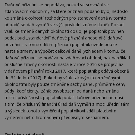
vy
Daňové přiznání se nepodává, pokud ve srovnání se
se
zdaňovacím obdobím, za které přiznání podáno bylo, nedošlo
_hjFirstSeen
29
S
Hotjar Ltd
ke změně okolností rozhodných pro stanovení daně (v tomto
minut
je
.estav.cz
54
ab
případě se daň vyměří ve výši poslední známé daně). Pokud
sekund
sl
však ke změně daných okolností došlo, je poplatník povinen
ce
pr
podat buď „standardní“ daňové přiznání anebo dílčí daňové
po
N
přiznání – v tomto dílčím přiznání poplatník uvede pouze
ž
nastalé změny a výpočet celkové daně (vzhledem k tomu, že
id
i
daňové přiznání se podává na zdaňovací období, pak například
příslušné změny okolností nastalé v roce 2016 se projeví až
_hjAbsoluteSessionInProgress
29
S
Hotjar Ltd
minut
je
.estav.cz
v daňovém přiznání roku 2017, které poplatník podává obecně
54
ab
do 31. ledna 2017). Pokud by však takovýmito změněnými
sekund
sl
ce
okolnostmi byly pouze změněné sazby daně, průměrné ceny
pr
po
půdy, koeficienty, zánik osvobození od daně nebo změna
N
místní příslušnosti, poplatník podat daňové přiznání nemusí
ž
id
s tím, že příslušný finanční úřad daň vyměří z moci úřední sám
i
a výsledek tohoto vyměření poplatníkovi sdělí platebním
counter
www.estav.cz
29
T
výměrem nebo hromadným předpisným seznamem.
minut
co
53
po
sekund
vy
se