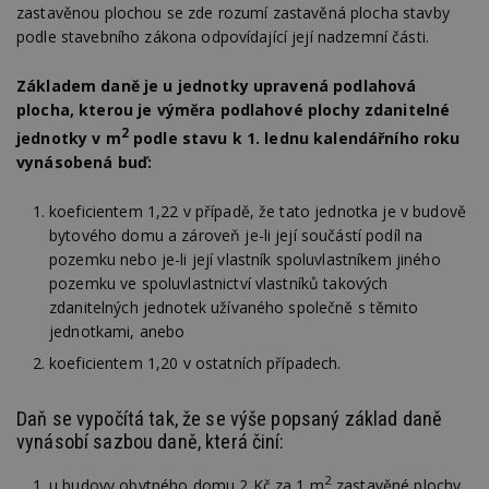
zastavěnou plochou se zde rozumí zastavěná plocha stavby
podle stavebního zákona odpovídající její nadzemní části.
Základem daně je u jednotky upravená podlahová
plocha, kterou je výměra podlahové plochy zdanitelné
2
jednotky v m
podle stavu k 1. lednu kalendářního roku
vynásobená buď:
koeficientem 1,22 v případě, že tato jednotka je v budově
bytového domu a zároveň je-li její součástí podíl na
pozemku nebo je-li její vlastník spoluvlastníkem jiného
pozemku ve spoluvlastnictví vlastníků takových
zdanitelných jednotek užívaného společně s těmito
jednotkami, anebo
koeficientem 1,20 v ostatních případech.
Daň se vypočítá tak, že se výše popsaný základ daně
vynásobí sazbou daně, která činí:
2
u budovy obytného domu 2 Kč za 1 m
zastavěné plochy