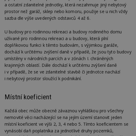
a ostatní zdanitelné jednotky, která nezahrnuje jiný nebytový
prostor než garáž, sklep nebo komoru, použije se u nich vždy
sazba dle výše uvedených odstavců 4 až 6.
Nezbytně nutné soubory
Výkonové soubory
Soubory cílení
U budovy pro rodinnou rekreaci a budovy rodinného domu
Funkční soubory
Nezařazené soubory
užívané pro rodinnou rekreaci a u budovy, která plní
doplňkovou funkci k těmto budovám, s výjimkou garáže,
Nezbytně nutné soubory cookie umožňují základní
dochází k určitému zvýšení daně v případě, že jsou tyto budovy
funkce webových stránek, jako je přihlášení
uživatele a správa účtu. Webové stránky nelze bez
umístěny v národních parcích a v zónách I. chráněných
nezbytně nutných souborů cookie správně
krajinných oblastí. Dále dochází k určitému zvýšení daně
používat.
i v případě, že se ve zdanitelné stavbě či jednotce nachází
Provider
/
i nebytový prostor sloužící k podnikání.
Název
Vyprší
P
Doména
_hjIncludedInPageviewSample
2
T
Hotjar Ltd
minuty
co
www.estav.cz
Místní koeficient
na
ab
Ho
Každá obec může obecně závaznou vyhláškou pro všechny
zd
ná
nemovité věci nacházející se na jejím území stanovit jeden
z
místní koeficient ve výši 2, 3, 4 nebo 5. Tímto koeficientem se
vz
d
vynásobí daň poplatníka za jednotlivé druhy pozemků,
l