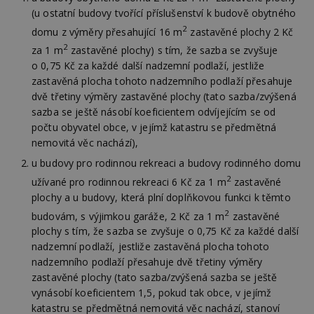
(u ostatní budovy tvořící příslušenství k budově obytného
2
domu z výměry přesahující 16 m
zastavěné plochy 2 Kč
2
za 1 m
zastavěné plochy) s tím, že sazba se zvyšuje
o 0,75 Kč za každé další nadzemní podlaží, jestliže
zastavěná plocha tohoto nadzemního podlaží přesahuje
dvě třetiny výměry zastavěné plochy (tato sazba/zvýšená
sazba se ještě násobí koeficientem odvíjejícím se od
počtu obyvatel obce, v jejímž katastru se předmětná
nemovitá věc nachází),
u budovy pro rodinnou rekreaci a budovy rodinného domu
2
užívané pro rodinnou rekreaci 6 Kč za 1 m
zastavěné
plochy a u budovy, která plní doplňkovou funkci k těmto
2
budovám, s výjimkou garáže, 2 Kč za 1 m
zastavěné
plochy s tím, že sazba se zvyšuje o 0,75 Kč za každé další
nadzemní podlaží, jestliže zastavěná plocha tohoto
nadzemního podlaží přesahuje dvě třetiny výměry
zastavěné plochy (tato sazba/zvýšená sazba se ještě
vynásobí koeficientem 1,5, pokud tak obce, v jejímž
katastru se předmětná nemovitá věc nachází, stanoví