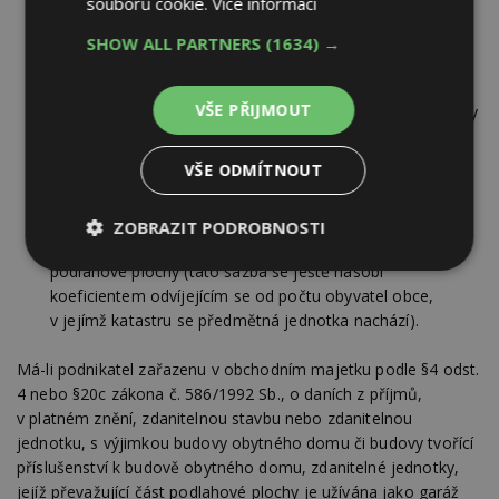
zastavěné plochy (tato sazba/zvýšená sazba se ještě
souborů cookie.
Více informací
vynásobí koeficientem 1,5, pokud tak obce, v jejímž
SHOW ALL PARTNERS
(1634) →
katastru se předmětná nemovitá věc nachází, stanoví
vyhláškou),
2
VŠE PŘIJMOUT
u ostatní zdanitelné stavby 6 Kč za 1 m
zastavěné plochy
s tím, že sazba se zvyšuje o 0,75 Kč za každé další
nadzemní podlaží, jestliže zastavěná plocha tohoto
VŠE ODMÍTNOUT
nadzemního podlaží přesahuje dvě třetiny výměry
zastavěné plochy,
ZOBRAZIT PODROBNOSTI
2
u ostatní zdanitelné jednotky 2 Kč za 1 m
upravené
podlahové plochy (tato sazba se ještě násobí
Nezbytně
Výkonové
Soubory
nutné
soubory
cílení
koeficientem odvíjejícím se od počtu obyvatel obce,
soubory
v jejímž katastru se předmětná jednotka nachází).
Má-li podnikatel zařazenu v obchodním majetku podle §4 odst.
4 nebo §20c zákona č. 586/1992 Sb., o daních z příjmů,
Funkční soubory
Nezařazené
soubory
v platném znění, zdanitelnou stavbu nebo zdanitelnou
jednotku, s výjimkou budovy obytného domu či budovy tvořící
příslušenství k budově obytného domu, zdanitelné jednotky,
jejíž převažující část podlahové plochy je užívána jako garáž