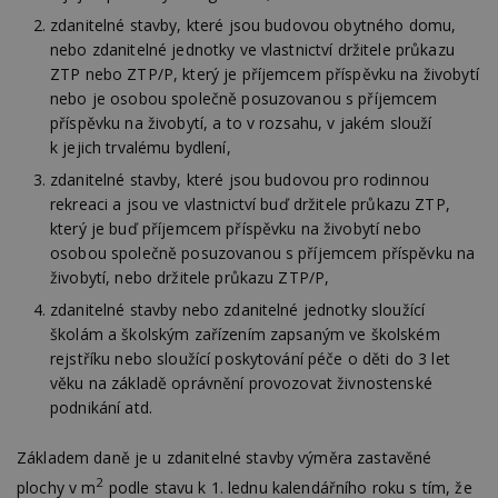
zdanitelné stavby, které jsou budovou obytného domu,
nebo zdanitelné jednotky ve vlastnictví držitele průkazu
ZTP nebo ZTP/P, který je příjemcem příspěvku na živobytí
nebo je osobou společně posuzovanou s příjemcem
příspěvku na živobytí, a to v rozsahu, v jakém slouží
k jejich trvalému bydlení,
zdanitelné stavby, které jsou budovou pro rodinnou
rekreaci a jsou ve vlastnictví buď držitele průkazu ZTP,
který je buď příjemcem příspěvku na živobytí nebo
osobou společně posuzovanou s příjemcem příspěvku na
živobytí, nebo držitele průkazu ZTP/P,
zdanitelné stavby nebo zdanitelné jednotky sloužící
školám a školským zařízením zapsaným ve školském
rejstříku nebo sloužící poskytování péče o děti do 3 let
věku na základě oprávnění provozovat živnostenské
podnikání atd.
Základem daně je u zdanitelné stavby výměra zastavěné
2
plochy v m
podle stavu k 1. lednu kalendářního roku s tím, že