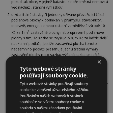
pokud tak obce, v jejímž katastru se předmětná nemovitá
věc nachází, stanoví vyhláškou),
u zdanitelné stavby či jednotky užívané převažující částí
podlahové plochy k podnikání v průmyslu, stavebnictví,
dopravě, energetice nebo ostatní zemědělské výrobě 10
2
Kč za 1 m
zastavěné plochy nebo upravené podlahové
plochy s tím, že sazba se zvyšuje o 0,75 Kč za každé další
nadzemní podlaží, jestliže zastavěná plocha tohoto
nadzemního podlaží přesahuje jednu třetinu výměry
zastavěné plochy (tato sazba/zvýšená sazba se ještě
×
vynásobí koeficientem 1,5, pokud tak obce, v jejímž
katastru se předmětná nemovitá věc nachází, stanoví
Tyto webové stránky
vyhláškou),
používají soubory cookie.
u zdanitelné stavby či jednotky užívané převažující částí
Tyto webové stránky používají soubory
podlahové plochy k ostatním druhům podnikání 10 Kč za 1
cookie ke zlepšení uživatelského zážitku.
2
m
zastavěné plochy nebo upravené podlahové plochy
Používáním našich webových stránek
s tím, že sazba se zvyšuje o 0,75 Kč za každé další
souhlasíte se všemi soubory cookie v
nadzemní podlaží, jestliže zastavěná plocha tohoto
souladu s našimi zásadami používání
nadzemního podlaží přesahuje jednu třetinu výměry