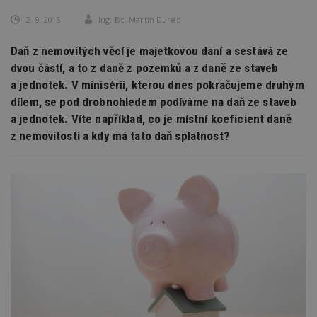
2. 9. 2016
Ing. Bc. Martin Durec
Daň z nemovitých věcí je majetkovou daní a sestává ze
dvou částí, a to z daně z pozemků a z daně ze staveb
a jednotek. V minisérii, kterou dnes pokračujeme druhým
dílem, se pod drobnohledem podíváme na daň ze staveb
a jednotek. Víte například, co je místní koeficient daně
z nemovitosti a kdy má tato daň splatnost?