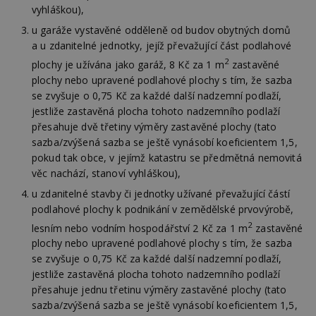
vyhláškou),
u garáže vystavěné odděleně od budov obytných domů
a u zdanitelné jednotky, jejíž převažující část podlahové
2
plochy je užívána jako garáž, 8 Kč za 1 m
zastavěné
plochy nebo upravené podlahové plochy s tím, že sazba
se zvyšuje o 0,75 Kč za každé další nadzemní podlaží,
jestliže zastavěná plocha tohoto nadzemního podlaží
přesahuje dvě třetiny výměry zastavěné plochy (tato
sazba/zvýšená sazba se ještě vynásobí koeficientem 1,5,
pokud tak obce, v jejímž katastru se předmětná nemovitá
věc nachází, stanoví vyhláškou),
u zdanitelné stavby či jednotky užívané převažující částí
podlahové plochy k podnikání v zemědělské prvovýrobě,
2
lesním nebo vodním hospodářství 2 Kč za 1 m
zastavěné
plochy nebo upravené podlahové plochy s tím, že sazba
se zvyšuje o 0,75 Kč za každé další nadzemní podlaží,
jestliže zastavěná plocha tohoto nadzemního podlaží
přesahuje jednu třetinu výměry zastavěné plochy (tato
sazba/zvýšená sazba se ještě vynásobí koeficientem 1,5,