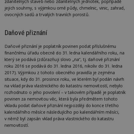
z
zdanitelných staveb nebo zdanitelných jednotek, popřípadě
st
jejich souhrny, s výjimkou orné půdy, chmelnic, vinic, zahrad,
w
ovocných sadů a trvalých travních porostů.
_dc_gtm_UA-53599847-1
.estav.cz
53
T
sekund
co
př
w
Daňové přiznání
po
S
Go
Daňové přiznání je poplatník povinen podat příslušnému
da
kó
finančnímu úřadu obecně do 31. ledna kalendářního roku, na
Po
který se podává (zdůrazňuji slovo „na“, tj. daňové přiznání
lz
z
roku 2016 se podává do 31. ledna 2016, nikoliv do 31. ledna
nu
be
2017). Výjimkou z tohoto obecného pravidla je zejména
sk
situace, kdy do 31. prosince roku, ve kterém byl podán návrh
f
s
na vklad práva vlastnického do katastru nemovitostí, nebylo
ná
rozhodnuto o jeho povolení – v takovém případě je poplatník
je
kt
povinen za nemovitou věc, která byla předmětem tohoto
id
vkladu podat daňové přiznání nejpozději do konce třetího
p
ú
kalendářního měsíce následujícího po kalendářním měsíci,
An
v němž byl zapsán vklad práva vlastnického do katastru
id
www.estav.cz
1 rok
T
nemovitostí.
co
po