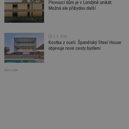
Go
Plovoucí dům je v Londýně unikát.
da
Možná ale přibydou další
kó
Po
lz
z
nu
be
sk
2. 8. 2026
f
s
Kostka z oceli. Španělský Steel House
ná
objevuje nové cesty bydlení
je
kt
id
p
ú
An
REKLAMA
id
www.estav.cz
1 rok
T
co
po
vy
se
_hjFirstSeen
29
S
Hotjar Ltd
minut
je
.estav.cz
54
ab
sekund
sl
ce
pr
po