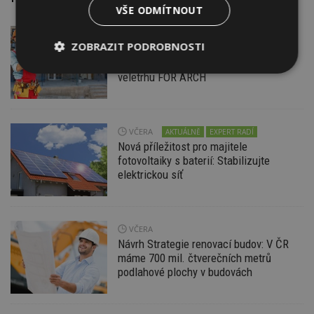
VŠE ODMÍTNOUT
DNES
Firemní
ZOBRAZIT PODROBNOSTI
Dotace pro zranitelné domácnosti
i bezúročný úvěr, poradenství na
Nezbytně
Výkonové
Soubory
veletrhu FOR ARCH
nutné
soubory
cílení
soubory
VČERA
AKTUÁLNĚ
EXPERT RADÍ
Nová příležitost pro majitele
Funkční soubory
Nezařazené
fotovoltaiky s baterií: Stabilizujte
soubory
elektrickou síť
VČERA
Návrh Strategie renovací budov: V ČR
máme 700 mil. čtverečních metrů
Nezbytně nutné soubory
podlahové plochy v budovách
Výkonové soubory
Soubory cílení
Funkční soubory
Nezařazené soubory