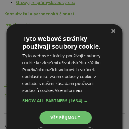
Stavby pro průmyslovou výrobu
Konzultační a poradenská činnost
Projektová činnost
×
Vybavení území
Tyto webové stránky
Vodohospodářské stavby
používají soubory cookie.
Inženýrské sítě
Stavby pro bydlení a ubytování
Tyto webové stránky používají soubory
Občanská výstavba
cookie ke zlepšení uživatelského zážitku.
Stavby pro průmyslovou výrobu
Používáním našich webových stránek
Stavby pro zemědělskou výrobu
souhlasíte se všemi soubory cookie v
souladu s našimi zásadami používání
Inženýrská činnost
souborů cookie.
Více informací
Stavební dozor
SHOW ALL PARTNERS
(1634) →
VŠE PŘIJMOUT
Nejnovější články