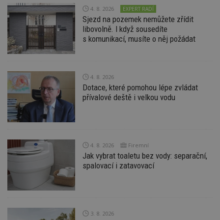
4. 8. 2026
Nezbytně nutné soubory cookie umožňují základní
EXPERT RADÍ
funkce webových stránek, jako je přihlášení
Sjezd na pozemek nemůžete zřídit
uživatele a správa účtu. Webové stránky nelze bez
libovolně. I když sousedíte
nezbytně nutných souborů cookie správně
s komunikací, musíte o něj požádat
používat.
Provider
/
Název
Vyprší
P
Doména
4. 8. 2026
_hjIncludedInPageviewSample
2
T
Hotjar Ltd
minuty
co
www.estav.cz
Dotace, které pomohou lépe zvládat
na
přívalové deště i velkou vodu
ab
Ho
zd
ná
z
vz
d
4. 8. 2026
Firemní
l
z
Jak vybrat toaletu bez vody: separační,
st
spalovací i zatavovací
w
_dc_gtm_UA-53599847-1
.estav.cz
53
T
sekund
co
př
w
po
3. 8. 2026
S