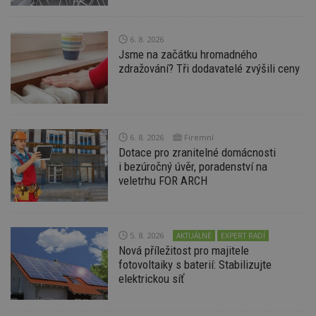
nezbytně nutných souborů cookie správně
používat.
6. 8. 2026
Provider
/
Název
Vyprší
P
Jsme na začátku hromadného
Doména
zdražování? Tři dodavatelé zvýšili ceny
_hjIncludedInPageviewSample
2
T
Hotjar Ltd
minuty
co
www.estav.cz
na
ab
Ho
zd
ná
6. 8. 2026
Firemní
z
Dotace pro zranitelné domácnosti
vz
d
i bezúročný úvěr, poradenství na
l
veletrhu FOR ARCH
z
st
w
_dc_gtm_UA-53599847-1
.estav.cz
53
T
sekund
co
5. 8. 2026
AKTUÁLNĚ
EXPERT RADÍ
př
Nová příležitost pro majitele
w
fotovoltaiky s baterií: Stabilizujte
po
S
elektrickou síť
Go
da
kó
Po