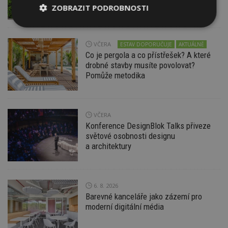
pravidlům
ZOBRAZIT PODROBNOSTI
Nezbytně
Výkonové
Soubory
nutné
soubory
cílení
soubory
VČERA
ESTAV DOPORUČUJE
AKTUÁLNĚ
Co je pergola a co přístřešek? A které
drobné stavby musíte povolovat?
Pomůže metodika
Funkční soubory
Nezařazené
soubory
VČERA
Konference DesignBlok Talks přiveze
světové osobnosti designu
a architektury
Nezbytně nutné soubory
Výkonové soubory
Soubory cílení
6. 8. 2026
Funkční soubory
Nezařazené soubory
Barevné kanceláře jako zázemí pro
moderní digitální média
Nezbytně nutné soubory cookie umožňují základní
funkce webových stránek, jako je přihlášení
uživatele a správa účtu. Webové stránky nelze bez