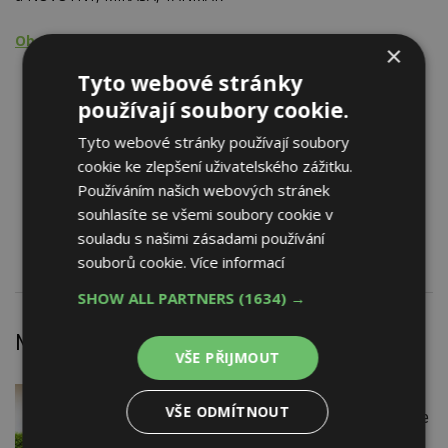
Obchodní činnost
×
Stavební stroje, zařízení a pomůcky
Tyto webové stránky
- pro zemní práce
používají soubory cookie.
- pro inženýrské práce
Tyto webové stránky používají soubory
- pro výrobu, dopravu a ukládání betonové směsi
Dopravní stroje a zařízení
cookie ke zlepšení uživatelského zážitku.
Stroje pro manipulaci s materiálem
Používáním našich webových stránek
Stavební výtahy a vrátky
souhlasíte se všemi soubory cookie v
Ostatní stroje, zařízení, pomůcky, přístroje
souladu s našimi zásadami používání
souborů cookie.
Více informací
SHOW ALL PARTNERS
(1634) →
Nejnovější články
VŠE PŘIJMOUT
VČERA
Firemní
VŠE ODMÍTNOUT
Instalace venkovní jednotky klimatizace
nebo žaluzií podléhá jasným právním