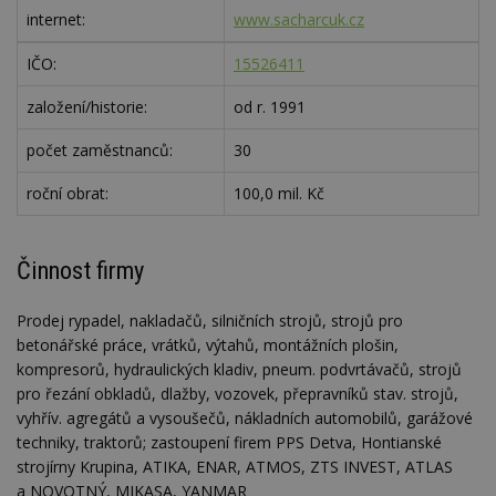
internet:
www.sacharcuk.cz
IČO:
15526411
založení/historie:
od r. 1991
počet zaměstnanců:
30
roční obrat:
100,0 mil. Kč
Činnost firmy
Prodej rypadel, nakladačů, silničních strojů, strojů pro
betonářské práce, vrátků, výtahů, montážních plošin,
kompresorů, hydraulických kladiv, pneum. podvrtávačů, strojů
pro řezání obkladů, dlažby, vozovek, přepravníků stav. strojů,
vyhřív. agregátů a vysoušečů, nákladních automobilů, garážové
techniky, traktorů; zastoupení firem PPS Detva, Hontianské
strojírny Krupina, ATIKA, ENAR, ATMOS, ZTS INVEST, ATLAS
a NOVOTNÝ, MIKASA, YANMAR