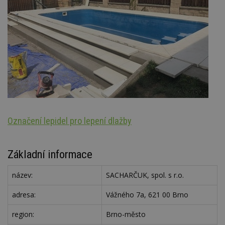
Označení lepidel pro lepení dlažby
N
Základní informace
název:
SACHARČUK, spol. s r.o.
adresa:
Vážného 7a, 621 00 Brno
region:
Brno-město