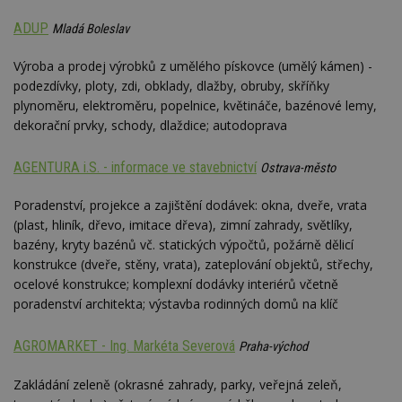
ADUP
Mladá Boleslav
Výroba a prodej výrobků z umělého pískovce (umělý kámen) -
podezdívky, ploty, zdi, obklady, dlažby, obruby, skříňky
plynoměru, elektroměru, popelnice, květináče, bazénové lemy,
dekorační prvky, schody, dlaždice; autodoprava
AGENTURA i.S. - informace ve stavebnictví
Ostrava-město
Poradenství, projekce a zajištění dodávek: okna, dveře, vrata
(plast, hliník, dřevo, imitace dřeva), zimní zahrady, světlíky,
bazény, kryty bazénů vč. statických výpočtů, požárně dělicí
konstrukce (dveře, stěny, vrata), zateplování objektů, střechy,
ocelové konstrukce; komplexní dodávky interiérů včetně
poradenství architekta; výstavba rodinných domů na klíč
AGROMARKET - Ing. Markéta Severová
Praha-východ
Zakládání zeleně (okrasné zahrady, parky, veřejná zeleň,