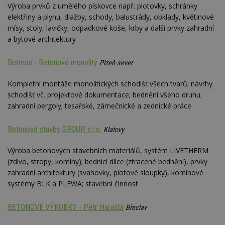
Výroba prvků z umělého pískovce např. plotovky, schránky
elektřiny a plynu, dlažby, schody, balustrády, obklady, květinové
mísy, stoly, lavičky, odpadkové koše, krby a další prvky zahradní
a bytové architektury
Betmon - Betonové monolity
Plzeň-sever
Kompletní montáže monolitických schodišť všech tvarů; návrhy
schodišť vč. projektové dokumentace; bednění všeho druhu;
zahradní pergoly; tesařské, zámečnické a zednické práce
Betonové stavby GROUP, s.r.o.
Klatovy
Výroba betonových stavebních materiálů, systém LIVETHERM
(zdivo, stropy, komíny); bednicí dílce (ztracené bednění), prvky
zahradní architektury (svahovky, plotové sloupky), komínové
systémy BLK a PLEWA; stavební činnost
BETONOVÉ VÝROBKY - Petr Harašta
Břeclav