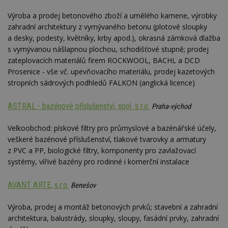
Výroba a prodej betonového zboží a umělého kamene, výrobky
zahradní architektury z vymývaného betonu (plotové sloupky
a desky, podesty, květníky, krby apod.), okrasná zámková dlažba
s vymývanou nášlapnou plochou, schodišťové stupně; prodej
zateplovacích materiálů firem ROCKWOOL, BACHL a DCD
Prosenice - vše vč. upevňovacího materiálu, prodej kazetových
stropních sádrových podhledů FALKON (anglická licence)
ASTRAL - bazénové příslušenství, spol. s r.o.
Praha-východ
Velkoobchod: pískové filtry pro průmyslové a bazénářské účely,
veškeré bazénové příslušenství, tlakové tvarovky a armatury
z PVC a PP, biologické filtry, komponenty pro zavlažovací
systémy, vířivé bazény pro rodinné i komerční instalace
AVANT ARTE, s.r.o.
Benešov
Výroba, prodej a montáž betonových prvků; stavební a zahradní
architektura, balustrády, sloupky, sloupy, fasádní prvky, zahradní