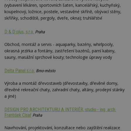
__gfp_64b
1 rok
Je
Google LLC
(vybavení lékáren, sportovních šaten, kancelářský, kuchyňský,
so
.estav.cz
koupelnový, ložnice, postele, vestavěné skříně, obývací stěny,
kt
sp
skříňky, schodiště, pergoly, dveře, okna); truhlářství
da
c
n
D & D plus, s.r.o.
Praha
w
Obchod, montáž a servis - aquaparky, bazény, whirlpooly,
okrasná jezírka a fontány, zastřešení bazénů, parní kabiny,
sauny, masážní sprchové kouty; technologie úpravy vody
Název
Provider
/
Doména
Vyprší
Provider
/
Název
Vyprší
Popis
_hjSessionUser_170189
.estav.cz
1 rok
Provider
Doména
Delta Panel s.r.o.
Brno-město
Název
/
Vyprší
Popis
tu
.ih.adscale.de
11 měsíců
test
.m6r.eu
59
Pokud víte
Doména
Provider
/
Název
Vyprší
4 týdny
Popis
minut
něco o tomto
Výroba a montáž dřevostaveb (dřevostavby, dřevěné domy,
Doména
54
souboru
_gid
1 den
Tento soubor
Google
Gdyn
1 rok
dřevěné rekreační chaty, zahradní chaty, altány, prodejní stánky
Gemius
sekund
cookie a jeho
cookie nastavuje
CMID
LLC
1 rok
Tyto s
Casale Media
.hit.gemius.pl
použití, které
Google
.estav.cz
cookie
a jiné)
Inc.
nejsou
Analytics. Ukládá
spojen
.casalemedia.com
c
.creative-serving.com
specifické pro
1 rok 3
a aktualizuje
reklam
konkrétní
týdny
jedinečnou
sledov
DESIGN PRO ARCHITEKTURU A INTERIÉR, studio - ing. arch.
web, přidejte
hodnotu pro
produk
své příspěvky.
ui
.toplist.cz
Zavřením
František Císař
každou
Praha
které 
prohlížeče
navštívenou
uživate
mobile
www.estav.cz
2
Slouží k
stránku a slouží k
měsíce
zapamatování
cct
.m6r.eu
2 měsíce 4
Navrhování, projektování, konzultace nebo zajištění realizace
počítání a
TDID
1 rok
Tento 
The Trade Desk
4 týdny
předvolby
týdny