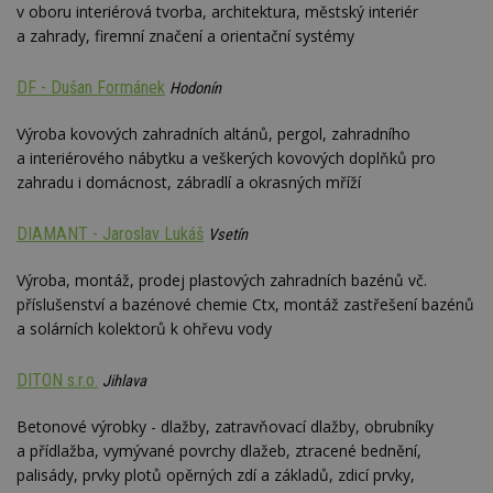
sledování
cookie
Inc.
v oboru interiérová tvorba, architektura, městský interiér
mobilního
zobrazení
inform
.adsrvr.org
zobrazení
_hjSession_170189
.estav.cz
29 minut
stránek.
a zahrady, firemní značení a orientační systémy
tom, j
54 sekund
uživate
sssp_session
.estav.cz
30
Session pro
_ga
2 roky
Tento název
Google
web, a
minut
výdej
Gtest
1 týden
Gemius
souboru cookie
LLC
reklam
DF - Dušan Formánek
Hodonín
reklamy při
.hit.gemius.pl
je spojen s
.estav.cz
koncov
přechodu ze
Google
mohl v
seznam.cz do
Universal
C
1 měsíc
Adform
návště
Výroba kovových zahradních altánů, pergol, zahradního
partnerské
Analytics - což je
.adform.net
uvede
sítě.
a interiérového nábytku a veškerých kovových doplňků pro
významná
webu.
aktualizace
bm2uu
.go.eu.bbelements.com
2 měsíce 4
zahradu i domácnost, zábradlí a okrasných mříží
běžněji
VISITOR_INFO1_LIVE
5 měsíců 4
týdny
Tento 
Google LLC
používané
týdny
cookie
.youtube.com
analytické služby
Youtub
cct
.adscale.de
11 měsíců
DIAMANT - Jaroslav Lukáš
Vsetín
Google. Tento
sledov
4 týdny
soubor cookie
uživat
se používá k
předvo
ibbid
.bbelements.com
2 měsíce 4
Výroba, montáž, prodej plastových zahradních bazénů vč.
rozlišení
videa 
týdny
jedinečných
vložen
příslušenství a bazénové chemie Ctx, montáž zastřešení bazénů
uživatelů
webů; 
ibbid
www.estav.cz
Zavřením
přiřazením
a solárních kolektorů k ohřevu vody
určit, 
prohlížeče
náhodně
návště
vygenerovaného
použív
c
.bidswitch.net
1 rok
čísla jako
nebo s
DITON s.r.o.
Jihlava
identifikátoru
verzi 
klienta. Je
Youtub
součástí každého
Betonové výrobky - dlažby, zatravňovací dlažby, obrubníky
požadavku na
uid
.adform.net
2 měsíce
Tento 
a přídlažba, vymývané povrchy dlažeb, ztracené bednění,
stránku na webu
cookie
a slouží k
jednoz
palisády, prvky plotů opěrných zdí a základů, zdicí prvky,
výpočtu údajů o
přiřaz