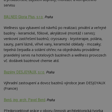
servisu
BALNEO Gloria Plus, s.r.o.
Praha
Wellness spa vybavení od návrhů po realizaci; privátní a veřejné
bazény - keramické, fóliové, akrylátové (montáž i servis);
venkovní zastřešení bazénů; cryosauny - kryoterapie, polária,
sauny, parní lázně, vířivé vany, keramické obklady - mozaiky;
tepelná čerpadla a solární ohřev; na objednávku provádíme
pravidelný servis na hotelových bazénech a wellness provozech
vč. dodávek bazénové chemie atd.
Bazény DESJOYAUX, s.r.o.
Praha
Výhradní zastoupení a dovoz bazénů výrobce Jean DESJOYAUX
(Francie)
Benš, ing. arch. Pavel Benš
Praha
Předprojektové práce v oboru činnosti architektonická tvorba