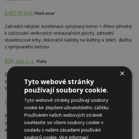
B.NETON Zruč
Plzeň-sever
Zahradní nábytek: kombinace vymývaný beton + dřevo (vhodný
k zařizování venkovních restauračních ploch), zahradní
stavebnicové krby, dekorační nádoby na květiny a zeleň, dlažba
z vymývaného betonu
BON, spol. s r.o.
Praha
×
Dodávka a montáž bazénů, bazénových příslušenství vč. prací
Tyto webové stránky
stavebních, zastřešení bazénů; prodej a montáž saun; drobné
stavebné práce; obklady dlažbou; zateplování objektů
používají soubory cookie.
Tyto webové stránky používají soubory
Braunstar
Ústí nad Labem
cookie ke zlepšení uživatelského zážitku.
Používáním našich webových stránek
Prodej: vybavení pro jezírka - filtrační sety (bio filtr, čerpadlo, UV
souhlasíte se všemi soubory cookie v
zářič), osvětlení, automatická ohřívadla, krmiva, úprava vody);
akvaristika (akvarijní komplety)
souladu s našimi zásadami používání
souborů cookie.
Více informací