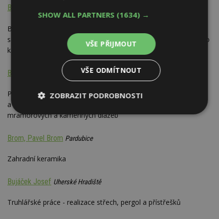
BRESCO, a.s.
Třebíč
SHOW ALL PARTNERS
(1634) →
Bazény, zastřešení bazénů, zahradní jezírka, jímky, septiky,
sauny, whirlpooly; vzduchotechnika; deskové obklady z umělého
VŠE PŘIJMOUT
kamene
VŠE ODMÍTNOUT
BROCANTE s.r.o.
Praha-západ
Prodej široké nabídky zahradního nábytku, pergol, altánů, váz
ZOBRAZIT PODROBNOSTI
a květníků, fontán, mramorových plastik, krbů, sloupů, bran,
mramorových a kamenných dlažeb
Nezbytně
Výkonové
Soubory
nutné
soubory
cílení
soubory
Brom, Pavel Brom
Pardubice
Zahradní keramika
Funkční soubory
Nezařazené
soubory
Bujáček Josef
Uherské Hradiště
Truhlářské práce - realizace střech, pergol a přístřešků