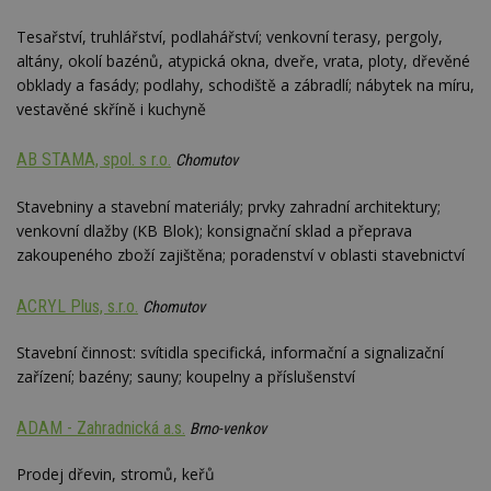
Tesařství, truhlářství, podlahářství; venkovní terasy, pergoly,
altány, okolí bazénů, atypická okna, dveře, vrata, ploty, dřevěné
obklady a fasády; podlahy, schodiště a zábradlí; nábytek na míru,
vestavěné skříně i kuchyně
AB STAMA, spol. s r.o.
Chomutov
Stavebniny a stavební materiály; prvky zahradní architektury;
venkovní dlažby (KB Blok); konsignační sklad a přeprava
zakoupeného zboží zajištěna; poradenství v oblasti stavebnictví
ACRYL Plus, s.r.o.
Chomutov
Stavební činnost: svítidla specifická, informační a signalizační
zařízení; bazény; sauny; koupelny a příslušenství
ADAM - Zahradnická a.s.
Brno-venkov
Prodej dřevin, stromů, keřů