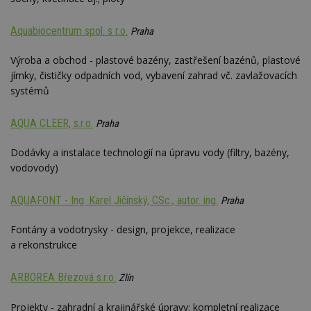
Aquabiocentrum spol. s r.o.
Praha
Výroba a obchod - plastové bazény, zastřešení bazénů, plastové
jímky, čističky odpadních vod, vybavení zahrad vč. zavlažovacích
systémů
AQUA CLEER, s.r.o.
Praha
Dodávky a instalace technologií na úpravu vody (filtry, bazény,
vodovody)
AQUAFONT - Ing. Karel Jičínský, CSc., autor. ing.
Praha
Fontány a vodotrysky - design, projekce, realizace
a rekonstrukce
ARBOREA Březová s.r.o.
Zlín
Projekty - zahradní a krajinářské úpravy; kompletní realizace