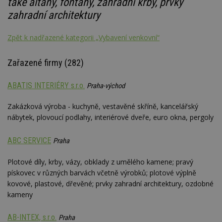
také altány, fontány, zahradní krby, prvky
zahradní architektury
Zpět k nadřazené kategorii „Vybavení venkovní“
Zařazené firmy (282)
ABATIS INTERIÉRY s.r.o.
Praha-východ
Zakázková výroba - kuchyně, vestavěné skříně, kancelářský
nábytek, plovoucí podlahy, interiérové dveře, euro okna, pergoly
ABC SERVICE
Praha
Plotové díly, krby, vázy, obklady z umělého kamene; pravý
pískovec v různých barvách včetně výrobků; plotové výplně
kovové, plastové, dřevěné; prvky zahradní architektury, ozdobné
kameny
AB-INTEX, s.r.o.
Praha