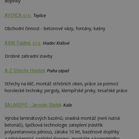
doplňky
AVENCA s.r.o.
Teplice
Obchodní činnost - betonové vázy, fontány, kašny
AXIN Trading, s.r.o.
Hradec Králové
Drobné zahradní stavby
A-Z Střechy Honišek
Praha-západ
Střechy na klíč, montáž střešních oken, práce za pomocí
horolecké techniky; pergoly, klempířské prvky, tesařské práce
BALAREPO - Jaroslav Sládek
Kolín
Výroba laminátových bazénů; snadná montáž (není nutná
betonáž), špičková technologie zateplení (nástřik
polyuretanovou pěnou), záruka 10 let, bazénové doplňky
a příslušenství; zajištění dopravy, montáže a kompletního