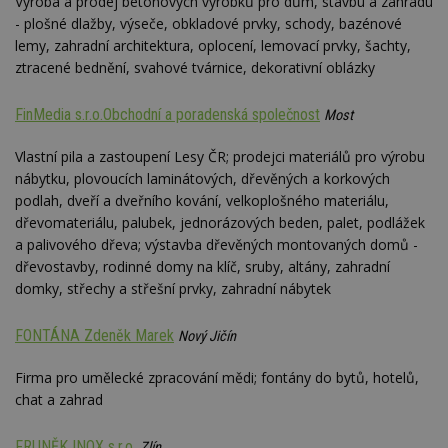
Výroba a prodej betonových výrobků pro dům, stavbu a zahradu
webu.
- plošné dlažby, výseče, obkladové prvky, schody, bazénové
CMPRO
2 měsíce 4
Tyto s
Casale Media
lemy, zahradní architektura, oplocení, lemovací prvky, šachty,
týdny
cookie
Inc.
spojen
ztracené bednění, svahové tvárnice, dekorativní oblázky
.casalemedia.com
reklam
sledov
produk
FinMedia s.r.o.Obchodní a poradenská společnost
Most
které 
uživate
Vlastní pila a zastoupení Lesy ČR; prodejci materiálů pro výrobu
nábytku, plovoucích laminátových, dřevěných a korkových
podlah, dveří a dveřního kování, velkoplošného materiálu,
dřevomateriálu, palubek, jednorázových beden, palet, podlážek
a palivového dřeva; výstavba dřevěných montovaných domů -
dřevostavby, rodinné domy na klíč, sruby, altány, zahradní
domky, střechy a střešní prvky, zahradní nábytek
FONTÁNA Zdeněk Marek
Nový Jičín
Firma pro umělecké zpracování mědi; fontány do bytů, hotelů,
chat a zahrad
FRUNĚK INOX s.r.o.
Zlín