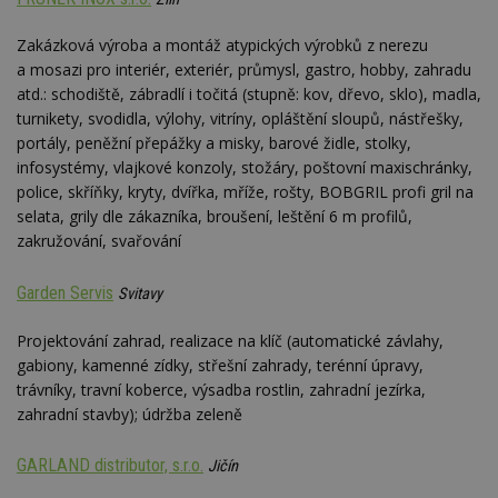
Zakázková výroba a montáž atypických výrobků z nerezu
a mosazi pro interiér, exteriér, průmysl, gastro, hobby, zahradu
atd.: schodiště, zábradlí i točitá (stupně: kov, dřevo, sklo), madla,
turnikety, svodidla, výlohy, vitríny, opláštění sloupů, nástřešky,
portály, peněžní přepážky a misky, barové židle, stolky,
infosystémy, vlajkové konzoly, stožáry, poštovní maxischránky,
police, skříňky, kryty, dvířka, mříže, rošty, BOBGRIL profi gril na
selata, grily dle zákazníka, broušení, leštění 6 m profilů,
zakružování, svařování
Garden Servis
Svitavy
Projektování zahrad, realizace na klíč (automatické závlahy,
gabiony, kamenné zídky, střešní zahrady, terénní úpravy,
trávníky, travní koberce, výsadba rostlin, zahradní jezírka,
zahradní stavby); údržba zeleně
GARLAND distributor, s.r.o.
Jičín