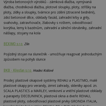
Výroba betonových výrobků - zámková dlažba, vymývaná
dlažba, chodníková dlažba, plotové sloupky, ploty, stříšky na
ploty, zídky a sloupky, tvárnice pro zdění (ztracené bednění),
zdicí betonové dílce, obklady fasád, zahradní krby a grily,
svahovky, zatravňovače, žlabovky s roštem, odvodňovací
korýtka, lemy k bazénům, zahradní a silniční obrubníky, zahradní
nášlapy, stojany na kola
BEXIMO s.r.o.
Zlín
Pojízdný stojan na slunečník - umožňuje reagovat jednoduchým
způsobem na pohyb slunce
BKB - Křesťan s.r.o.
Hradec Králové
Prodej: plastové okapové systémy REHAU a PLASTMO, malé
plastové okapy pro verandy, zimní zahrady, skleníky apod. zn.
SCALA PLASTICS a MARLEY, venkovní a vnitřní plastové obklady
a parapety DECEUNINCK, plastová okna a dveře REHAU,
plastové ploty, odvodňovací plastové prvky GRONDA ITALIA,