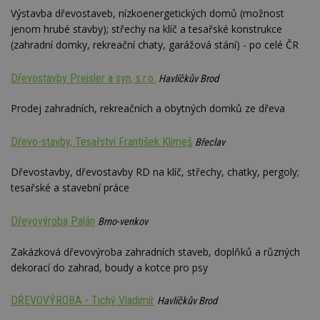
webu
Výstavba dřevostaveb, nízkoenergetických domů (možnost
relevan
jenom hrubé stavby); střechy na klíč a tesařské konstrukce
tuuid_lu
.creative-
1 rok 3
Obsah
(zahradní domky, rekreační chaty, garážová stání) - po celé ČR
serving.com
týdny
jedine
návště
které 
Dřevostavby Preisler a syn, s.r.o.
Havlíčkův Brod
Bidswi
sledov
návště
Prodej zahradních, rekreačních a obytných domků ze dřeva
více w
umožň
Bidswi
optima
Dřevo-stavby, Tesařství František Klimeš
Břeclav
releva
reklamy
aby se
Dřevostavby, dřevostavby RD na klíč, střechy, chatky, pergoly;
návště
tesařské a stavební práce
několik
nezobr
stejné
Dřevovýroba Palán
Brno-venkov
uu
11 měsíců
Slouží 
Ströer Core
4 týdny
reklam 
GmbH & Co. KG
pohybů
Zakázková dřevovýroba zahradních staveb, doplňků a různých
.adscale.de
napříč
dekorací do zahrad, boudy a kotce pro psy
stránk
uuid
1 rok
Tento 
MediaMath Inc.
DŘEVOVÝROBA - Tichý Vladimír
cookie
Havlíčkův Brod
.mathtag.com
použív