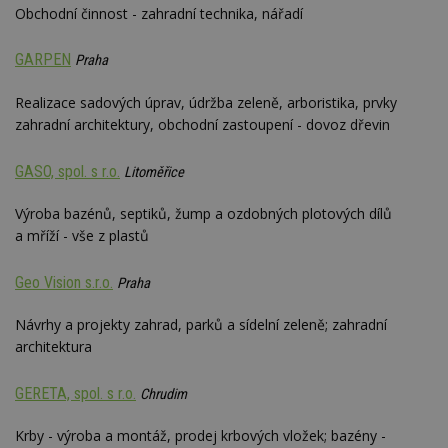
Obchodní činnost - zahradní technika, nářadí
GARPEN
Praha
Realizace sadových úprav, údržba zeleně, arboristika, prvky
zahradní architektury, obchodní zastoupení - dovoz dřevin
GASO, spol. s r.o.
Litoměřice
Výroba bazénů, septiků, žump a ozdobných plotových dílů
a mříží - vše z plastů
Geo Vision s.r.o.
Praha
Návrhy a projekty zahrad, parků a sídelní zeleně; zahradní
architektura
GERETA, spol. s r.o.
Chrudim
Krby - výroba a montáž, prodej krbových vložek; bazény -