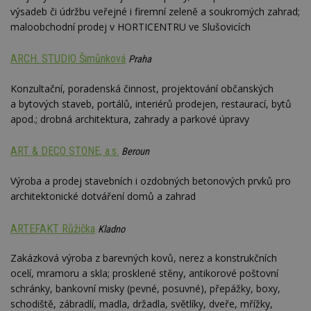
výsadeb či údržbu veřejné i firemní zeleně a soukromých zahrad;
maloobchodní prodej v HORTICENTRU ve Slušovicích
ARCH. STUDIO Šimůnková
Praha
Konzultační, poradenská činnost, projektování občanských
a bytových staveb, portálů, interiérů prodejen, restaurací, bytů
apod.; drobná architektura, zahrady a parkové úpravy
ART & DECO STONE, a.s.
Beroun
Výroba a prodej stavebních i ozdobných betonových prvků pro
architektonické dotváření domů a zahrad
ARTEFAKT Růžička
Kladno
Zakázková výroba z barevných kovů, nerez a konstrukčních
ocelí, mramoru a skla; prosklené stěny, antikorové poštovní
schránky, bankovní misky (pevné, posuvné), přepážky, boxy,
schodiště, zábradlí, madla, držadla, světlíky, dveře, mřížky,