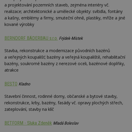
a projektování pozemních staveb, zejména interiéry vč.
realizace; architektonické a umělecké objekty: svítidla, fontány
a kašny, emblémy a firmy, smuteční ohně, plastiky, mříže a jiné
kované výrobky
BERNDORF BÄDERBAU s.r.o.
Frýdek-Místek
Stavba, rekonstrukce a modernizace původních bazénů
a veřejných koupališť; bazény a veřejná koupaliště, rehabilitační
bazény, soukromé bazény z nerezové oceli, bazénové doplňky,
atrakce
BESTO
Kladno
Stavební činnost, rodinné domy, občanské a bytové stavby,
rekonstrukce, krby, bazény, fasády vč. opravy plochých střech,
zateplování, stavby na klíč
BETFORM - Sluka Zdeněk
Mladá Boleslav