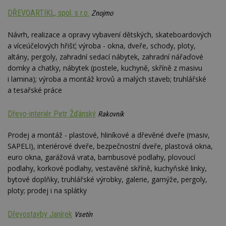
Google
Suite
DŘEVOARTIKL, spol. s r.o.
Znojmo
tuuid
.bidswitch.net
1 rok
Tento 
cookie
Návrh, realizace a opravy vybavení dětských, skateboardových
hlavně
a víceúčelových hřišť; výroba - okna, dveře, schody, ploty,
bidswit
aby by
altány, pergoly, zahradní sedací nábytek, zahradní nářaďové
reklam
domky a chatky, nábytek (postele, kuchyně, skříně z masivu
pro ná
webu
i lamina); výroba a montáž krovů a malých staveb; truhlářské
relevan
a tesařské práce
sid
.seznam.cz
4 týdny 2
Toto j
dny
běžný 
soubor
Dřevo-interiér Petr Žďánský
Rakovník
ale po
naleze
soubor
Prodej a montáž - plastové, hliníkové a dřevěné dveře (masiv,
relace
SAPELI), interiérové dveře, bezpečnostní dveře, plastová okna,
pravd
použit 
euro okna, garážová vrata, bambusové podlahy, plovoucí
správu
podlahy, korkové podlahy, vestavěné skříně, kuchyňské linky,
relace.
bytové doplňky, truhlářské výrobky, galerie, garnýže, pergoly,
tuuid
.creative-
1 rok 3
Tento 
ploty; prodej i na splátky
serving.com
týdny
cookie
hlavně
bidswit
aby by
Dřevostavby Janírek
Vsetín
reklam
pro ná