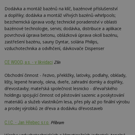
st
w
Dodávka a montáž bazénů na klíč, bazénové příslušenství
a doplňky; dodávka a montáž vířivých bazénů-whirlpools;
_dc_gtm_UA-53599847-1
.estav.cz
53
T
sekund
co
bezchemická úprava vody; technické poradenství v oblasti
př
w
bazénové technologie, servis; dodávka, distribuce a aplikace
po
povrchová úprava betonu, oblázková úprava okolí bazénu,
S
Go
zastřešení bazénu, sauny Dyntar, solária Philips,
da
vzduchotechnika a odvlhčení, dávkovače Dispenser
kó
Po
lz
z
CE WOOD, a.s. - v likvidaci
Zlín
nu
be
sk
Obchodní činnost - řezivo, překližky, laťovky, podlahy, obklady,
f
lišty, lepené hranoly, okna, dveře, zahradní domky a doplňky,
s
ná
dřevostavby; mateřská společnost lesnicko - dřevařského
je
holdingu spojující činnost od pěstování sazenic a poskytování
kt
id
materiálů a služeb vlastníkům lesa, přes pily až po finální výrobu
p
a prodej výrobků ze dřeva a dodávku dřevostaveb
ú
An
id
www.estav.cz
1 rok
T
C.I.C. - Jan Hřebec s.r.o.
Příbram
co
po
vy