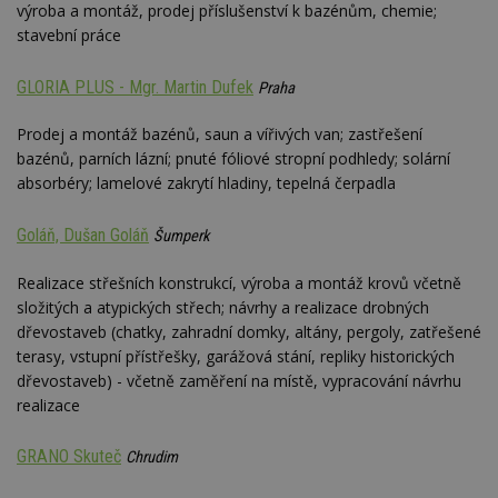
výroba a montáž, prodej příslušenství k bazénům, chemie;
stavební práce
GLORIA PLUS - Mgr. Martin Dufek
Praha
Prodej a montáž bazénů, saun a vířivých van; zastřešení
bazénů, parních lázní; pnuté fóliové stropní podhledy; solární
absorbéry; lamelové zakrytí hladiny, tepelná čerpadla
Goláň, Dušan Goláň
Šumperk
Realizace střešních konstrukcí, výroba a montáž krovů včetně
složitých a atypických střech; návrhy a realizace drobných
dřevostaveb (chatky, zahradní domky, altány, pergoly, zatřešené
terasy, vstupní přístřešky, garážová stání, repliky historických
dřevostaveb) - včetně zaměření na místě, vypracování návrhu
realizace
GRANO Skuteč
Chrudim