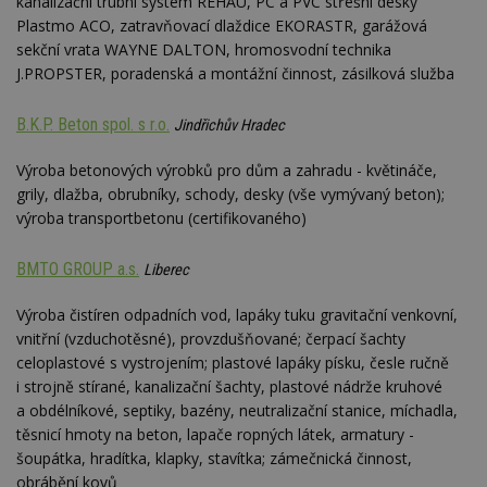
kanalizační trubní systém REHAU, PC a PVC střešní desky
Plastmo ACO, zatravňovací dlaždice EKORASTR, garážová
sekční vrata WAYNE DALTON, hromosvodní technika
J.PROPSTER, poradenská a montážní činnost, zásilková služba
B.K.P. Beton spol. s r.o.
Jindřichův Hradec
Výroba betonových výrobků pro dům a zahradu - květináče,
grily, dlažba, obrubníky, schody, desky (vše vymývaný beton);
výroba transportbetonu (certifikovaného)
BMTO GROUP a.s.
Liberec
Výroba čistíren odpadních vod, lapáky tuku gravitační venkovní,
vnitřní (vzduchotěsné), provzdušňované; čerpací šachty
celoplastové s vystrojením; plastové lapáky písku, česle ručně
i strojně stírané, kanalizační šachty, plastové nádrže kruhové
a obdélníkové, septiky, bazény, neutralizační stanice, míchadla,
těsnicí hmoty na beton, lapače ropných látek, armatury -
šoupátka, hradítka, klapky, stavítka; zámečnická činnost,
obrábění kovů