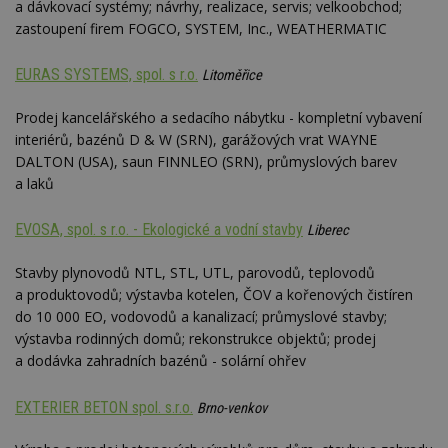
a dávkovací systémy; návrhy, realizace, servis; velkoobchod;
YSC
Zavřením
Tento 
Google LLC
zastoupení firem FOGCO, SYSTEM, Inc., WEATHERMATIC
prohlížeče
cookie
.youtube.com
YouTu
sledov
EURAS SYSTEMS, spol. s r.o.
zobraz
Litoměřice
vložen
Prodej kancelářského a sedacího nábytku - kompletní vybavení
CMPS
2 měsíce 4
Tyto s
Casale Media
týdny
cookie
Inc.
interiérů, bazénů D & W (SRN), garážových vrat WAYNE
spojen
.casalemedia.com
DALTON (USA), saun FINNLEO (SRN), průmyslových barev
reklam
sledov
a laků
produk
které 
uživate
EVOSA, spol. s r.o. - Ekologické a vodní stavby
Liberec
IDE
2 roky
Tento 
Google LLC
cookie
.doubleclick.net
Stavby plynovodů NTL, STL, UTL, parovodů, teplovodů
společ
Double
a produktovodů; výstavba kotelen, ČOV a kořenových čistíren
provád
do 10 000 EO, vodovodů a kanalizací; průmyslové stavby;
inform
tom, j
výstavba rodinných domů; rekonstrukce objektů; prodej
uživate
webové
a dodávka zahradních bazénů - solární ohřev
a jakou
reklam
koncov
EXTERIER BETON spol. s.r.o.
Brno-venkov
mohl v
návště
uvede