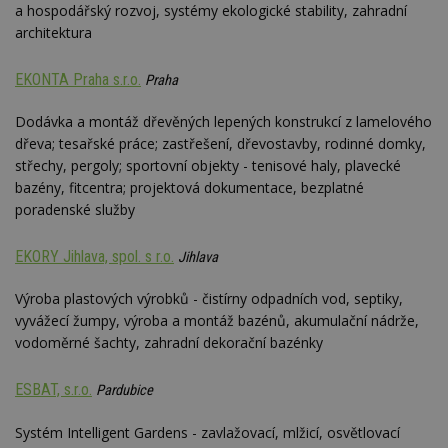
nezobr
a hospodářský rozvoj, systémy ekologické stability, zahradní
stejné
architektura
CMST
1 den
Shrom
Casale Media
údaje 
Inc.
návště
.casalemedia.com
EKONTA Praha s.r.o.
Praha
souvise
návště
uživate
Dodávka a montáž dřevěných lepených konstrukcí z lamelového
webu, 
dřeva; tesařské práce; zastřešení, dřevostavby, rodinné domky,
počet 
průměr
střechy, pergoly; sportovní objekty - tenisové haly, plavecké
stráve
webu a
bazény, fitcentra; projektová dokumentace, bezplatné
stránky
poradenské služby
načten
účele
zobraz
EKORY Jihlava, spol. s r.o.
cílený
Jihlava
TDCPM
1 rok
Tento 
The Trade Desk
Výroba plastových výrobků - čistírny odpadních vod, septiky,
cookie
Inc.
inform
.adsrvr.org
vyvážecí žumpy, výroba a montáž bazénů, akumulační nádrže,
tom, j
uživate
vodoměrné šachty, zahradní dekorační bazénky
web, a
reklam
koncov
ESBAT, s.r.o.
Pardubice
mohl v
návště
uvede
Systém Intelligent Gardens - zavlažovací, mlžicí, osvětlovací
webu.