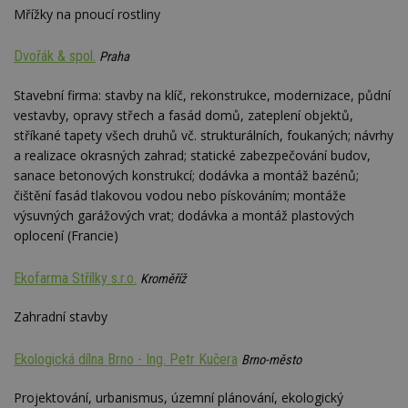
optima
Mřížky na pnoucí rostliny
releva
rekla
shrom
údajů 
Dvořák & spol.
Praha
návště
více w
stránek
Stavební firma: stavby na klíč, rekonstrukce, modernizace, půdní
výměnu
vestavby, opravy střech a fasád domů, zateplení objektů,
návště
obvykl
stříkané tapety všech druhů vč. strukturálních, foukaných; návrhy
poskyt
a realizace okrasných zahrad; statické zabezpečování budov,
centr
výměn
sanace betonových konstrukcí; dodávka a montáž bazénů;
třetích
čištění fasád tlakovou vodou nebo pískováním; montáže
tuuid_lu
.bidswitch.net
1 rok
Obsah
výsuvných garážových vrat; dodávka a montáž plastových
jedine
návště
oplocení (Francie)
které 
Bidswi
sledov
Ekofarma Střílky s.r.o.
Kroměříž
návště
více w
umožň
Zahradní stavby
Bidswi
optima
releva
Ekologická dílna Brno - Ing. Petr Kučera
reklamy
Brno-město
aby se
návště
Projektování, urbanismus, územní plánování, ekologický
několik