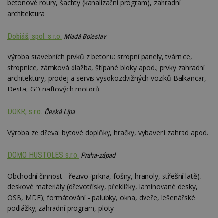
návštěvnících,
betonové roury, šachty (kanalizační program), zahradní
strojo
relacích a
genero
architektura
kampaních pro
uživate
analytické
shrom
přehledy webů.
údaje o
Dobiáš, spol. s r.o.
Mladá Boleslav
na web
data m
odeslá
Výroba stavebních prvků z betonu: stropní panely, tvárnice,
analýze
třetí s
stropnice, zámková dlažba, štípané bloky apod.; prvky zahradní
architektury, prodej a servis vysokozdvižných vozíků Balkancar,
test_cookie
14 minut
Tento 
Google LLC
54 sekund
cookie
.doubleclick.net
Desta, GO naftových motorů
společ
Double
(kterou
DOKR, s.r.o.
Česká Lípa
společ
Google
zjistila
Výroba ze dřeva: bytové doplňky, hračky, vybavení zahrad apod.
prohlí
návště
webu 
soubor
DOMO HUSTOLES s.r.o.
Praha-západ
id
.m6r.eu
2 měsíce 4
Tento 
týdny
cookie
Obchodní činnost - řezivo (prkna, fošny, hranoly, střešní latě),
používá
deskové materiály (dřevotřísky, překližky, laminované desky,
analýz
optima
OSB, MDF); formátování - palubky, okna, dveře, lešenářské
reklam
podlážky; zahradní program, ploty
kampan
Double