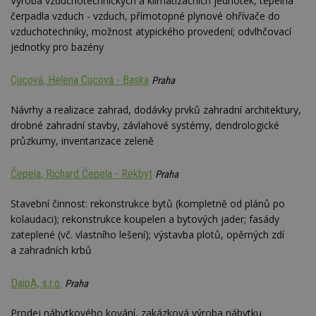
Výroba vzduchotechnických a klimatizačních jednotek, tepelná
se
čerpadla vzduch - vzduch, přímotopné plynové ohřívače do
_hjFirstSeen
29
S
Hotjar Ltd
vzduchotechniky, možnost atypického provedení; odvlhčovací
minut
je
.estav.cz
jednotky pro bazény
54
ab
sekund
sl
ce
pr
Cucová, Helena Cucová - Baska
Praha
po
N
ž
Návrhy a realizace zahrad, dodávky prvků zahradní architektury,
id
drobné zahradní stavby, závlahové systémy, dendrologické
i
průzkumy, inventarizace zeleně
_hjAbsoluteSessionInProgress
29
S
Hotjar Ltd
minut
je
.estav.cz
54
ab
Čepela, Richard Čepela - Rekbyt
Praha
sekund
sl
ce
pr
Stavební činnost: rekonstrukce bytů (kompletně od plánů po
po
N
kolaudaci); rekonstrukce koupelen a bytových jader; fasády
ž
zateplené (vč. vlastního lešení); výstavba plotů, opěrných zdí
id
i
a zahradních krbů
counter
www.estav.cz
29
T
minut
co
DaipA, s.r.o.
Praha
53
po
sekund
vy
se
Prodej nábytkového kování, zakázková výroba nábytku