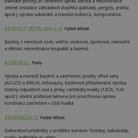
travnaté plochy) vč. terénních úprav; údržba a rekonstrukce
zeleně; instalace zahradních doplňků (palisády, pergoly, jezírka
apod.); výroba substrátů a travních koberců, kompostárna
AKVAHELP METAL spol. s r.o.
Frýdek-Místek
Bazény z nerezové oceli, vnitřní, venkovní, sportovní, rekreační
a dětské; rekonstrukce koupališť a bazénů
ALBIXON a.s.
Praha
Výroba a montáž bazénů a zastřešení; prodej: vířivé vany
JACUZZI a BRILIX, infrasauny, bazénové příslušenství; výroba:
čistírny odpadních vod a jímky; certifikáty kvality (TZÚS, TÜV
apod.); vlastní prášková lakovna pro povrchovou úpravu
konstrukcí zastřešení v GSB kvalitě
ANDROMÉDA CZ
Frýdek-Místek
Dekorativní předměty z umělého kamene: fontány, balustrády,
sochy, květináče aj.; ploty