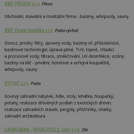
BWS PŘEROV s.r.o.
Přerov
Obchodní, stavební a montážní firma - bazény, whirpooly, sauny
Nezbytně nutné soubory
Výkonové soubory
Soubory cílení
BWT Česká republika s.r.o.
Praha-východ
Funkční soubory
Nezařazené soubory
Dovoz, prodej: filtry, úpravny vody, bazény vč. příslušenství,
Nezbytně nutné soubory cookie umožňují základní
funkce webových stránek, jako je přihlášení
bazénové technologie; úprava pitné, TUV, topné, chladicí
uživatele a správa účtu. Webové stránky nelze bez
a procesové vody; filtrace, změkčování, UV-desinfekce, ozóny;
nezbytně nutných souborů cookie správně
bazény na klíč - privátní, hotelové a veřejná koupaliště,
používat.
whirpooly, sauny
Provider
/
Název
Vyprší
P
Doména
BYTHIT, s.r.o.
Praha
_hjIncludedInPageviewSample
2
T
Hotjar Ltd
minuty
co
www.estav.cz
na
Kovový zahradní nábytek, židle, stoly, lehátka, houpačky,
ab
potahy; realizace dřevěných podlah z exotických dřevin;
Ho
zd
realizace zahradních staveb, pergoly, přístřešky, chatky,
ná
z
zahradní architektura
vz
d
l
CANADIANA - WHIRLPOOLS, spol. s r.o.
Zlín
z