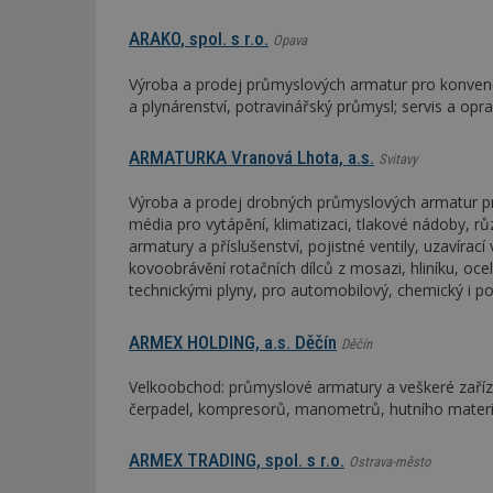
ARAKO, spol. s r.o.
Opava
Výroba a prodej průmyslových armatur pro konvenčn
a plynárenství, potravinářský průmysl; servis a op
ARMATURKA Vranová Lhota, a.s.
Svitavy
Výroba a prodej drobných průmyslových armatur pro
média pro vytápění, klimatizaci, tlakové nádoby, r
armatury a příslušenství, pojistné ventily, uzavírací 
kovoobrávění rotačních dílců z mosazi, hliníku, oc
technickými plyny, pro automobilový, chemický i p
ARMEX HOLDING, a.s. Děčín
Děčín
Velkoobchod: průmyslové armatury a veškeré zařízen
čerpadel, kompresorů, manometrů, hutního materiál
ARMEX TRADING, spol. s r.o.
Ostrava-město