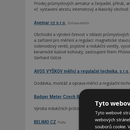
Prodej průmyslových armatur a čerpadel, přírub, ar
vč. vystavení atestu; internetový a klasický obcho
Avemar cz s.r.o.
Ostrava-město
Obchodní a výrobní činnost v oblasti průmyslovýc
a zařízení pro měření a regulaci: magnetické stavo
solenoidový ventil, pojistné a redukční ventily, vysok
keramické kulové kohouty; zastoupení firem Phönix,
Gerhard Götze
AVOS VYŠKOV měřicí a regulační technika, s.r.o.
Dodávka, montáž a oprava měřicí a regulační tech
Badger Meter Czech Republic s.r.o.
Brno-město
Tyto webov
Výroba indukčních průtokoměrů, měřičů tepla; dávk
Tyto webové strán
webových stránek
BELIMO CZ
Praha
souborů cookie.
V