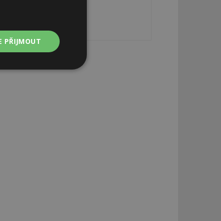
E PŘIJMOUT
Nezařazené
soubory
zařazené soubory
 a správa účtu.
aby informoval
zahrnut do