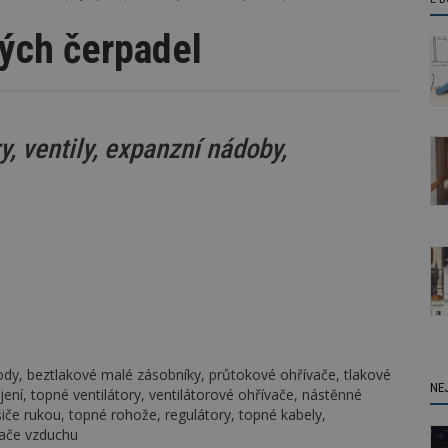
ých čerpadel
y, ventily, expanzní nádoby,
ody, beztlakové malé zásobníky, průtokové ohřívače, tlakové
NE
jení, topné ventilátory, ventilátorové ohřívače, nástěnné
šiče rukou, topné rohože, regulátory, topné kabely,
vače vzduchu