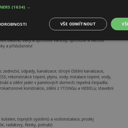
 a klimatizaci; regulace průtoku vzduchu VAV; kulové kohouty
TNERS
(1634) →
o požární klapky
ODROBNOSTI
VŠE ODMÍTNOUT
VŠ
, vybavení koupelen, materiál pro rozvody vody, topení,
ní baterie, vany a sprchové vaničky, sprchové a vanové
Výkonové
Soubory cílení
Funkční
y
soubory
soubory
ky a příslušenství
 zednictví, odpady, kanalizace; strojní čištění kanalizace,
S; rekonstrukce topení, plynu, vody; instalace topení, vody,
otrubí a zdění jader v panelových domech; tepelná čerpadla;
oubory
Výkonové soubory
Soubory cílení
Funkční soubory
Ne
ádrokartonové konstrukce, zdění z YTONGu a HEBELu; stavební
ry cookie umožňují základní funkce webových stránek, jako je přihlášení uživatele
e bez nezbytně nutných souborů cookie správně používat.
Provider
/
Vyprší
Popis
Doména
kotelen, topných systémů a vodoinstalace; prodej
geviewSample
2
Tento soubor cookie je nastaven tak, 
Hotjar Ltd
 radiátory, fitinky, potrubí)
minuty
Hotjar o tom, zda je tento návštěvník 
www.estav.cz