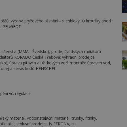
těčů; výroba pryžového těsnění - silenbloky, O kroužky apod.;
zn. PEUGEOT
slušenství (MMA - Švédsko), prodej švédských radiátorů
diátorů KORADO Česká Třebová; výhradní prodejce
o); úprava pitných a užitkových vod; montáže úpraven vod,
prodej a servis kotlů HENSCHEL
pění vč. regulace
ý materiál, vodoinstalační materiál, trubky, fitinky,
le atd.; smluvní prodejce fy FERONA, a.s.