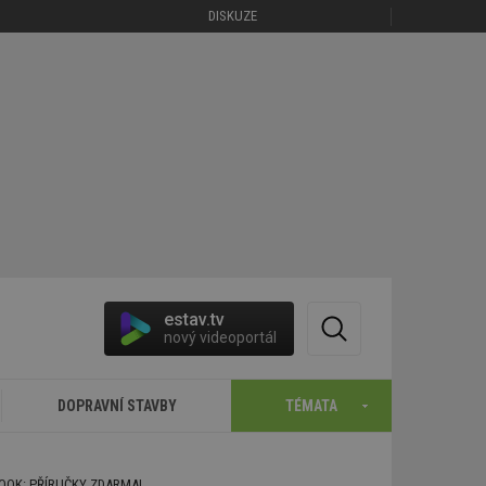
DISKUZE
estav.tv
nový videoportál
DOPRAVNÍ STAVBY
TÉMATA
BOOK: PŘÍRUČKY ZDARMA!