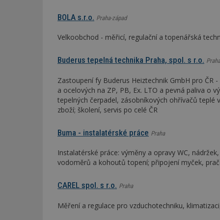
BOLA s.r.o.
Praha-západ
_dc_gtm_UA-53599
Velkoobchod - měřicí, regulační a topenářská tech
Buderus tepelná technika Praha, spol. s r.o.
Prah
id
Zastoupení fy Buderus Heiztechnik GmbH pro ČR - d
a ocelových na ZP, PB, Ex. LTO a pevná paliva o vý
_hjFirstSeen
tepelných čerpadel, zásobníkových ohřívačů teplé 
zboží; školení, servis po celé ČR
_hjAbsoluteSessi
Buma - instalatérské práce
Praha
Instalatérské práce: výměny a opravy WC, nádržek,
vodoměrů a kohoutů topení; připojení myček, prač
counter
CAREL spol. s r.o.
Praha
__gfp_64b
Měření a regulace pro vzduchotechniku, klimatizaci