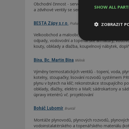
Obchodní činnost - servopohony pro topení, větrání
SHOW ALL PAR
a zdvihové ventily se servopohony; servopohony pr
BESTA Zápy s.r.o.
ZOBRAZIT P
Praha-východ
Velkoobchod a maloobchod: vodoinstalační materiál
odpady, vodovodní a topenářské armatury, vodovod
Nezbytně
nutné soubor
kouty, obklady a dlažba, koupelnový nábytek, doplň
Bína, Bc. Martin Bína
Mělník
Výměny termostatických ventilů - topení, voda, plyn;
kotelny, stoupačky; lisování rozvodů systémem PRES
plynu v bytech na klíč; rekonstrukce stoupajícího p
Nezbytně nutné s
obklady, dlažby, elektro a MaR; sádrokartony a s
úpravy interiérů vč. projektování
Nezbytně nutné soubo
Webové stránky nelz
Boháč Lubomír
Bruntál
Název
Montáže plynovodů, plynových rozvodů, plynových 
_hjIncludedInPa
vodoinstalatérského a topenářského materiálu (kotle,