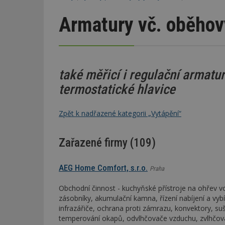
Armatury vč. oběhov
také měřicí i regulační armatur
termostatické hlavice
Zpět k nadřazené kategorii „Vytápění“
Zařazené firmy (109)
AEG Home Comfort, s.r.o.
Praha
Obchodní činnost - kuchyňské přístroje na ohřev v
zásobníky, akumulační kamna, řízení nabíjení a vybí
infrazářiče, ochrana proti zámrazu, konvektory, su
temperování okapů, odvlhčovače vzduchu, zvlhčo