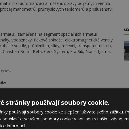
matur pro automatizaci a měření; opravy pojistných ventilů
d: prodej manometrů, průmyslových teploměrů a příslušenství
AK
h armatur, zaměřená na segment speciálních armatur
znaky, vodoznaky, tlakové spínače, elektromagnetické ventily,
otlaké ventily, průhledítka, slídy, reflexní, transparentní sklo,
 Christian Bollin, Beta, Cera-System, Era-Sib, Noris, Igema,
Vyškov
niky
é stránky používají soubory cookie.
ování kapalin
ky používají soubory cookie ke zlepšení uživatelského zážitku. P
 souhlasíte se všemi soubory cookie v souladu s našimi zásadami
íce informací