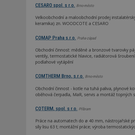
CESARO spol. s r.o.
Brno-město
Název
Provider
Pr
Velkoobchodní a maloobchodní prodej instalatérský
Název
Název
/
D
Název
keramika) zn. WOODCOTE a CESARO
_hjSessionUser_1
Doména
test
.m
tu
_gid
CMID
Google
COMAP Praha s.r.o.
Praha-západ
LLC
Gdyn
mobile
ww
.estav.cz
Obchodní činnost: měděné a bronzové tvarovky páj
_ga
TDID
Google
sssp_session
c
.e
ventily, termostatické hlavice, radiátorová šroubení
LLC
.estav.cz
podlahové vytápění
ui
VISITOR_INFO1_LI
cct
COMTHERM Brno, s.r.o.
Brno-město
_hjSession_170189
Obchodní činnost - kotle na tuhá paliva, plynové kot
Gtest
uid
oběhová čerpadla, MaR, servis a montáž topných
C
COTERM, spol. s r.o.
Příbram
test_cookie
bm2uu
Práce na automatech do ø 40 mm, nástrojařské prác
cct
síly lisu 63 t; montážní práce; výroba termostatický
id
ibbid