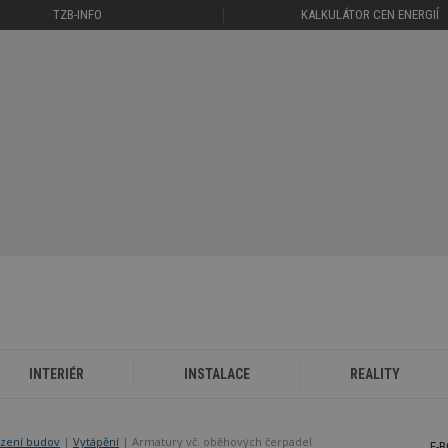
TZB-INFO
KALKULÁTOR CEN ENERGIÍ
INTERIÉR
INSTALACE
REALITY
ízení budov
|
Vytápění
| Armatury vč. oběhových čerpadel
E-