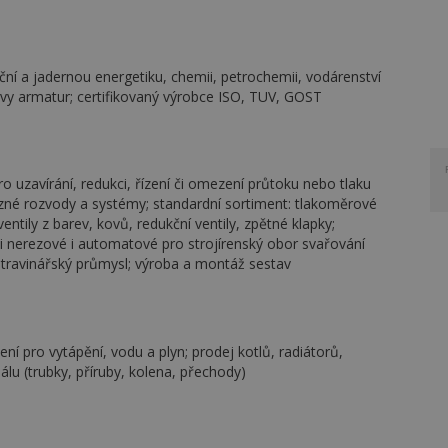
í a jadernou energetiku, chemii, petrochemii, vodárenství
ravy armatur; certifikovaný výrobce ISO, TUV, GOST
 uzavírání, redukci, řízení či omezení průtoku nebo tlaku
ůzné rozvody a systémy; standardní sortiment: tlakoměrové
ventily z barev, kovů, redukční ventily, zpětné klapky;
eli nerezové i automatové pro strojírenský obor svařování
otravinářský průmysl; výroba a montáž sestav
í pro vytápění, vodu a plyn; prodej kotlů, radiátorů,
u (trubky, příruby, kolena, přechody)