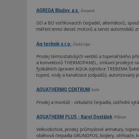
AGREGA Bludov, a.s.
Šumperk
GO a BO vstřikovacích čerpadel, alternátorů, spouš
měření emisí diesel. motorů a servis automobilů 
Aq-technik s.r.o.
Česká Lípa
Prodej termostatických ventilů a topenářského pří
a konvektorů THERMOPANEL, smluvní prodejce ra
fyzikálních úpraven AQUA (výrobce TREBEMA Švédsk
topení, vody a kanalizace (odpadů); autorizovaný 
AQUATHERMO CENTRUM
Kolín
Prodej a montáž - cirkulační čerpadla, ústřední vytá
AQUATHERM PLUS - Karel Dostálek
Příbram
Velkoobchod, prodej: průmyslové armatury, topenářsk
oběhová čerpadla GRUNDFOS, bojlery, ohřívače, kot