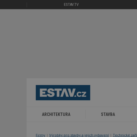
ESTAV.TV
ARCHITEKTURA
STAVBA
Firmy
|
Výrobky pro stavby a jejich vybavení
|
Technické zař