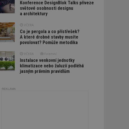
Konference DesignBlok Talks přiveze
světové osobnosti designu
a architektury
VČERA
Co je pergola a co přístřešek?
A které drobné stavby musíte
povolovat? Pomůže metodika
VČERA
Firemní
Instalace venkovní jednotky
klimatizace nebo žaluzií podléhá
jasným právním pravidlům
REKLAMA