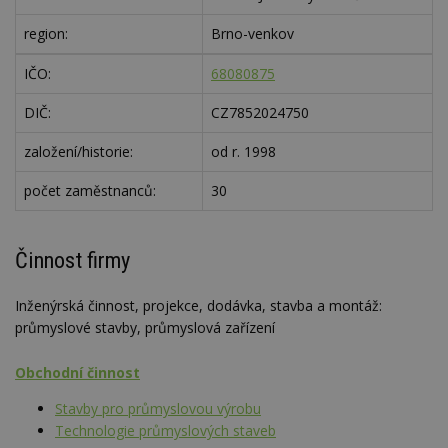
region:
Brno-venkov
IČO:
68080875
DIČ:
CZ7852024750
založení/historie:
od r. 1998
počet zaměstnanců:
30
Činnost firmy
Inženýrská činnost, projekce, dodávka, stavba a montáž:
průmyslové stavby, průmyslová zařízení
Obchodní činnost
Stavby pro průmyslovou výrobu
Technologie průmyslových staveb