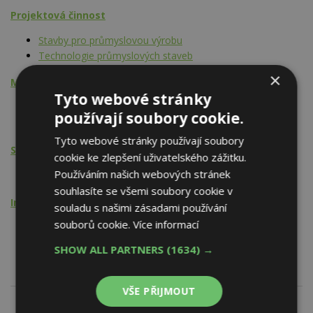
Projektová činnost
Stavby pro průmyslovou výrobu
Technologie průmyslových staveb
×
Montážní činnost
Tyto webové stránky
Stavby pro energetiku a plyn
používají soubory cookie.
Technologie průmyslových staveb
Tyto webové stránky používají soubory
Stavební činnost
cookie ke zlepšení uživatelského zážitku.
Používáním našich webových stránek
Stavby pro energetiku a plyn
souhlasíte se všemi soubory cookie v
Inženýrská činnost
souladu s našimi zásadami používání
souborů cookie.
Více informací
Stavby pro průmyslovou výrobu
Technologie průmyslových staveb
SHOW ALL PARTNERS
(1634) →
VŠE PŘIJMOUT