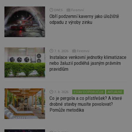
Nezbytně nutné soubory cookie umožňují základní
DNES
Firemní
funkce webových stránek, jako je přihlášení
Obří podzemní kaverny jako úložiště
uživatele a správa účtu. Webové stránky nelze bez
odpadu z výroby zinku
nezbytně nutných souborů cookie správně
používat.
Provider
/
Název
Vyprší
P
Doména
_hjIncludedInPageviewSample
2
T
Hotjar Ltd
7. 8. 2026
Firemní
minuty
co
www.estav.cz
Instalace venkovní jednotky klimatizace
na
ab
nebo žaluzií podléhá jasným právním
Ho
pravidlům
zd
ná
z
vz
d
l
7. 8. 2026
ESTAV DOPORUČUJE
AKTUÁLNĚ
z
Co je pergola a co přístřešek? A které
st
w
drobné stavby musíte povolovat?
Pomůže metodika
_dc_gtm_UA-53599847-1
.estav.cz
53
T
sekund
co
př
w
po
S