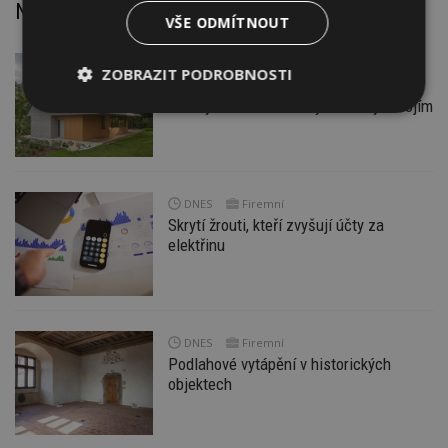
Nejnovější články
VŠE ODMÍTNOUT
DNES
ZOBRAZIT PODROBNOSTI
Je libo chatu anebo rodinný dům?
Polský dům Elementary může být obojím
Nezbytně
Výkonové
Soubory
nutné
soubory
cílení
soubory
DNES
Firemní
Skrytí žrouti, kteří zvyšují účty za
Funkční soubory
Nezařazené
soubory
elektřinu
DNES
Firemní
Podlahové vytápění v historických
Nezbytně nutné soubory
objektech
Výkonové soubory
Soubory cílení
Funkční soubory
Nezařazené soubory