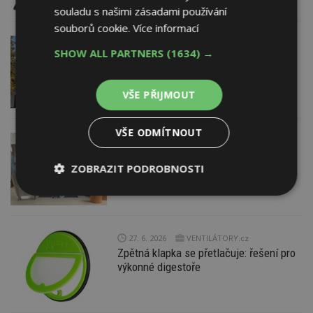
souladu s našimi zásadami používání
souborů cookie.
Více informací
1. 7. 2026
SHOW ALL PARTNERS
(1634) →
Praktické kroky a nejnovější trendy ve
sdílení elektřiny pro samosprávy
VŠE PŘIJMOUT
VŠE ODMÍTNOUT
30. 6. 2026
Panasonic (divize tepelná
čerpadla a klimatizační technika)
ZOBRAZIT PODROBNOSTI
Vedra kazí spánek. Jak udržet ložnici
příjemně chladnou i během léta?
Nezbytně
Výkonové
Soubory
nutné
soubory
cílení
soubory
27. 6. 2026
VENTILÁTORY.cz
Zpětná klapka se přetlačuje: řešení pro
výkonné digestoře
Funkční soubory
Nezařazené
soubory