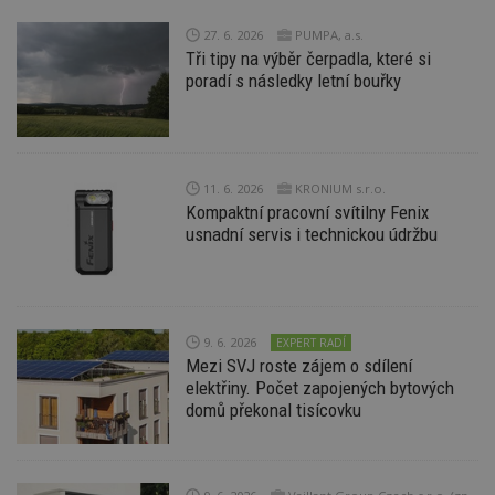
27. 6. 2026
PUMPA, a.s.
Tři tipy na výběr čerpadla, které si
poradí s následky letní bouřky
Nezbytně nutné soubory
Výkonové soubory
Soubory cílení
Funkční soubory
Nezařazené soubory
11. 6. 2026
KRONIUM s.r.o.
Kompaktní pracovní svítilny Fenix
Nezbytně nutné soubory cookie umožňují základní
funkce webových stránek, jako je přihlášení
usnadní servis i technickou údržbu
uživatele a správa účtu. Webové stránky nelze bez
nezbytně nutných souborů cookie správně
používat.
Provider
/
Název
Vyprší
P
Doména
9. 6. 2026
EXPERT RADÍ
Mezi SVJ roste zájem o sdílení
_hjIncludedInPageviewSample
2
T
Hotjar Ltd
minuty
co
www.estav.cz
elektřiny. Počet zapojených bytových
na
domů překonal tisícovku
ab
Ho
zd
ná
z
vz