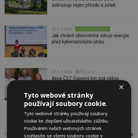
zobrazuje nejen přírodu a zeleň
4. 7. 2026
ESTAV DOPORUČUJE
Jak chránit obnovitelné zdroje energie
před kybernetickými útoky
4. 7. 2026
ČEZ, a. s.
Akce ČEZ Úsporný byt zná vítěze.
Odborné poradenství a 150 000 Kč na
×
úsporná opatření vyhráli Iva
Tyto webové stránky
z Královéhradecka a Martin z Plzeňska
používají soubory cookie.
Tyto webové stránky používají soubory
2. 7. 2026
Dexon reproduktory
cookie ke zlepšení uživatelského zážitku.
a ozvučovací technika
Používáním našich webových stránek
Zasedání zastupitelstva: Ozvučte jej
a nahrejte. Snadno, bez složité kabeláže
souhlasíte se všemi soubory cookie v