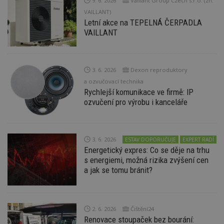
9. 6. 2026
Vaillant Group Czech s.r.o. (zn.
d
VAILLANT)
l
z
Letní akce na TEPELNÁ ČERPADLA
st
VAILLANT
w
_dc_gtm_UA-53599847-1
.estav.cz
53
T
sekund
co
př
w
3. 6. 2026
Dexon reproduktory
po
a ozvučovací technika
S
Go
Rychlejší komunikace ve firmě: IP
da
ozvučení pro výrobu i kanceláře
kó
Po
lz
z
nu
be
3. 6. 2026
ESTAV DOPORUČUJE
EXPERT RADÍ
sk
Energetický expres: Co se děje na trhu
f
s energiemi, možná rizika zvýšení cen
s
ná
a jak se tomu bránit?
je
kt
id
p
ú
An
2. 6. 2026
Čištění24
Renovace stoupaček bez bourání:
id
www.estav.cz
1 rok
T