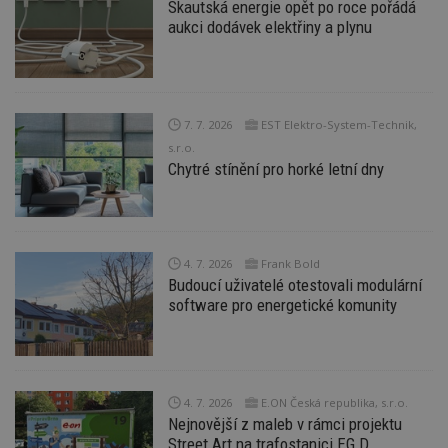
Skautská energie opět po roce pořádá
aukci dodávek elektřiny a plynu
7. 7. 2026
EST Elektro-System-Technik,
s.r.o.
Chytré stínění pro horké letní dny
4. 7. 2026
Frank Bold
Budoucí uživatelé otestovali modulární
software pro energetické komunity
4. 7. 2026
E.ON Česká republika, s.r.o.
Nejnovější z maleb v rámci projektu
Street Art na trafostanici EG.D