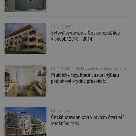
ná
z
vz
d
l
z
11. 7. 2014
st
Bytová výstavba v České republice
w
v období 2010 - 2014
_dc_gtm_UA-53599847-1
.estav.cz
53
T
sekund
co
př
w
po
S
Go
11. 7. 2014
Kratochvíl parket profi, s.r.o.
da
Praktické tipy, které vás při výběru
kó
Po
podlahové krytiny přesvědčí
lz
z
nu
be
sk
f
s
10. 7. 2014
ná
České stavebnictví v prvním čtvrtletí
je
letošního roku
kt
id
p
ú