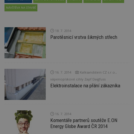
NÁVŠTĚVA NA STAVBĚ
18. 7. 2014
Parotěsnicí vrstva šikmých střech
16. 7. 2014
Kalksandstein CZ s.r.o.,
vápenopískové cihly Zapf Daigfuss
Elektroinstalace na přání zákazníka
16. 7. 2014
Komentáře partnerů soutěže E.ON
Energy Globe Award ČR 2014