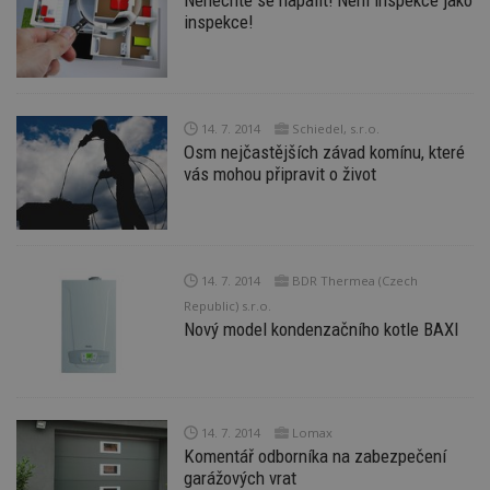
soubory
inspekce!
14. 7. 2014
Schiedel, s.r.o.
Osm nejčastějších závad komínu, které
Nezbytně nutné soubory
vás mohou připravit o život
Výkonové soubory
Soubory cílení
Funkční soubory
Nezařazené soubory
Nezbytně nutné soubory cookie umožňují základní
funkce webových stránek, jako je přihlášení
14. 7. 2014
BDR Thermea (Czech
uživatele a správa účtu. Webové stránky nelze bez
Republic) s.r.o.
nezbytně nutných souborů cookie správně
Nový model kondenzačního kotle BAXI
používat.
Provider
/
Název
Vyprší
P
Doména
_hjIncludedInPageviewSample
2
T
Hotjar Ltd
minuty
co
www.estav.cz
14. 7. 2014
Lomax
na
Komentář odborníka na zabezpečení
ab
Ho
garážových vrat
zd