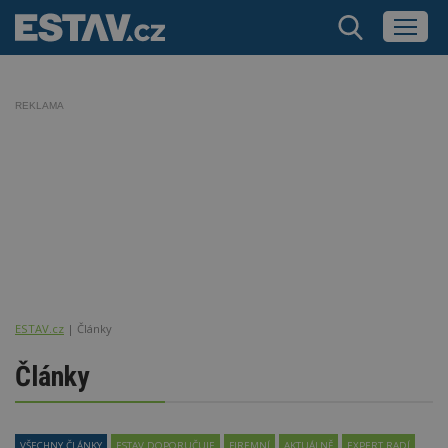
REKLAMA
ESTAV.cz
Články
Články
VŠECHNY ČLÁNKY
ESTAV DOPORUČUJE
FIREMNÍ
AKTUÁLNĚ
EXPERT RADÍ