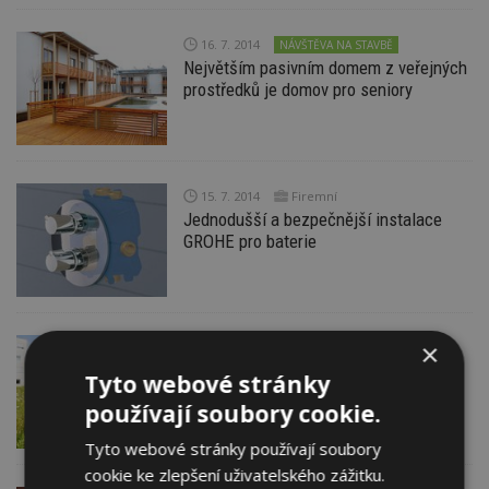
16. 7. 2014
NÁVŠTĚVA NA STAVBĚ
Největším pasivním domem z veřejných
prostředků je domov pro seniory
15. 7. 2014
Firemní
Jednodušší a bezpečnější instalace
GROHE pro baterie
×
15. 7. 2014
V květnu letošního roku byla stavební
Tyto webové stránky
produkce na úrovni května loňského
používají soubory cookie.
roku
Tyto webové stránky používají soubory
cookie ke zlepšení uživatelského zážitku.