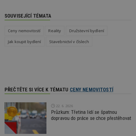
co
po
vy
se
SOUVISEJÍCÍ TÉMATA
_hjFirstSeen
29
S
Hotjar Ltd
minut
je
.estav.cz
Ceny nemovitostí
Reality
Družstevní bydlení
54
ab
sekund
sl
ce
Jak koupit bydlení
Stavebnictví v číslech
pr
po
N
ž
id
i
_hjAbsoluteSessionInProgress
29
S
Hotjar Ltd
minut
je
.estav.cz
54
ab
sekund
sl
PŘEČTĚTE SI VÍCE K TÉMATU
CENY NEMOVITOSTÍ
ce
pr
po
N
22. 6. 2026
ž
Průzkum: Třetina lidí se špatnou
id
i
dopravou do práce se chce přestěhovat
counter
www.estav.cz
29
T
minut
co
53
po