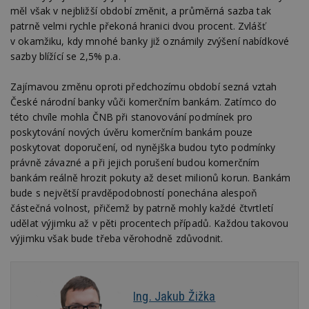
měl však v nejbližší období změnit, a průměrná sazba tak
patrně velmi rychle překoná hranici dvou procent. Zvlášť
v okamžiku, kdy mnohé banky již oznámily zvýšení nabídkové
sazby blížící se 2,5% p.a.
Nezbytně nutné soubory
Výkonové soubory
Soubory cílení
Zajímavou změnu oproti předchozímu období sezná vztah
České národní banky vůči komerčním bankám. Zatímco do
Funkční soubory
Nezařazené soubory
této chvíle mohla ČNB při stanovování podmínek pro
Nezbytně nutné soubory cookie umožňují základní
poskytování nových úvěru komerčním bankám pouze
funkce webových stránek, jako je přihlášení
poskytovat doporučení, od nynějška budou tyto podmínky
uživatele a správa účtu. Webové stránky nelze bez
nezbytně nutných souborů cookie správně
právně závazné a při jejich porušení budou komerčním
používat.
bankám reálně hrozit pokuty až deset milionů korun. Bankám
bude s největší pravděpodobností ponechána alespoň
Provider
/
Název
Vyprší
P
Doména
částečná volnost, přičemž by patrně mohly každé čtvrtletí
udělat výjimku až v pěti procentech případů. Každou takovou
_hjIncludedInPageviewSample
2
T
Hotjar Ltd
minuty
co
www.estav.cz
výjimku však bude třeba věrohodně zdůvodnit.
na
ab
Ho
zd
ná
z
Ing. Jakub Žižka
vz