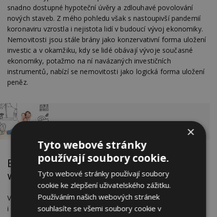
snadno dostupné hypoteční úvěry a zdlouhavé povolování
nových staveb. Z mého pohledu však s nastoupivší pandemií
koronaviru vzrostla i nejistota lidí v budoucí vývoj ekonomiky.
Nemovitosti jsou stále brány jako konzervativní forma uložení
investic a v okamžiku, kdy se lidé obávají vývoje současné
ekonomiky, potažmo na ní navázaných investičních
instrumentů, nabízí se nemovitosti jako logická forma uložení
peněz.
Jak koupit bydlení
×
Tyto webové stránky
používají soubory cookie.
Experti varují, že trh s novými byty je fakticky
Tyto webové stránky používají soubory
vyprodaný
cookie ke zlepšení uživatelského zážitku.
Používáním našich webových stránek
Velké developerské společnosti Skansa Reality, Trigema
souhlasíte se všemi soubory cookie v
i Central Group se shodují na tom, že za poslední rok bylo