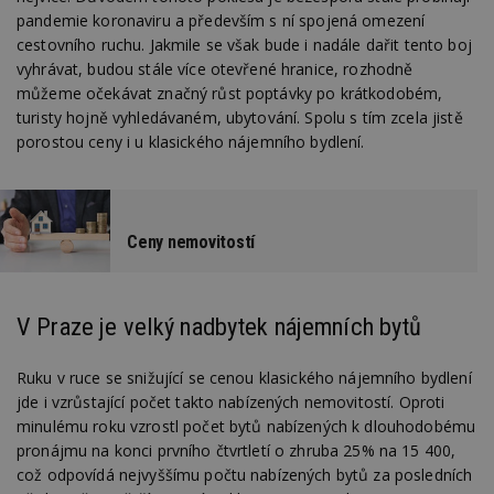
pandemie koronaviru a především s ní spojená omezení
cestovního ruchu. Jakmile se však bude i nadále dařit tento boj
vyhrávat, budou stále více otevřené hranice, rozhodně
můžeme očekávat značný růst poptávky po krátkodobém,
turisty hojně vyhledávaném, ubytování. Spolu s tím zcela jistě
porostou ceny i u klasického nájemního bydlení.
Ceny nemovitostí
V Praze je velký nadbytek nájemních bytů
Ruku v ruce se snižující se cenou klasického nájemního bydlení
jde i vzrůstající počet takto nabízených nemovitostí. Oproti
minulému roku vzrostl počet bytů nabízených k dlouhodobému
pronájmu na konci prvního čtvrtletí o zhruba 25% na 15 400,
což odpovídá nejvyššímu počtu nabízených bytů za posledních