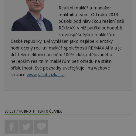
d
l
Realitní makléř a manažer
z
st
realitního týmu. Od roku 2013
w
působí pod hlavičkou realitní sítě
_dc_gtm_UA-53599847-1
.estav.cz
53
T
RE/MAX, v níž patří dlouhodobě
sekund
co
k nejúspěšnějším makléřům
př
w
České republiky. Byl vyhlášen jako nejlépe klientsky
po
hodnocený realitní makléř společnosti RE/MAX Alfa a je
S
Go
držitelem elitního ocenění 100% club, udělovaného
da
kó
nejlepším realitním makléřům bez ohledu na státní
Po
příslušnost. Své poznatky uveřejňuje i na webové
lz
z
stránce
www.jakubzizka.cz
.
nu
be
sk
f
s
ná
je
kt
id
SDÍLET / HODNOTIT TENTO ČLÁNEK
p
ú
An
2
id
www.estav.cz
1 rok
T