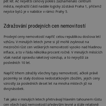
pět let. Ač největší cenový pokles zaznamenalo centrum
města, nejdražší částí nadále logicky zůstává Praha 1, přičemž
nejvíce bytů je v nabídce v rámci Prahy 5.
Zdražování prodejních cen nemovitostí
Prodejní ceny nemovitostí napříč celou republikou doslova letí
vzhůru. V minulých letech jsme si již mohli zvyknout na
meziroční růst cen veškerých nemovitostí vysoko nad hladinou
inflace, a to v řádu několika procent ročně. V minulých měsících
však nastal opravdu raketový vzestup, a to nejvyšší za
posledních 10 let.
Napříč trhem zdražily všechny typy nemovitostí, ačkoli právě
pozemky se staly doslova nedostatkovým zbožím, jejich ceny
vzrostly za posledních deset let na mnoha místech již na
dvojnásobek.
Tak jako v minulých letech přetrvávají hlavním tahounem růstu
cen všech typů nemovitostí především levné a stále relativně