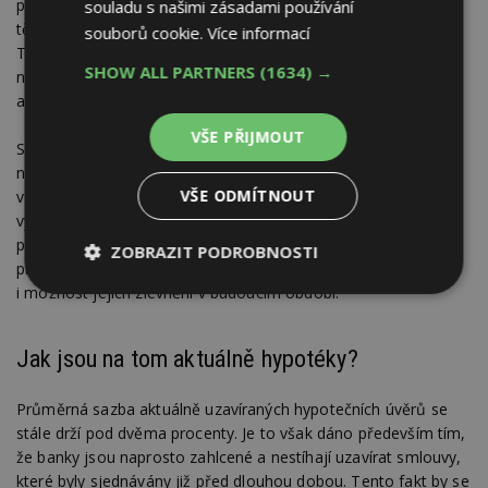
prodáno nejvíce nových bytů v historii, přičemž podle analýzy
souladu s našimi zásadami používání
těchto společností se jich prodalo jen za první čtvrtletí 2100.
souborů cookie.
Více informací
Tato čísla pouze potvrzují výše zmíněný fakt, že dosavadní
SHOW ALL PARTNERS
(1634) →
nabídka bytů není ani zdaleka schopna uspokojit její poptávku
a ceny tak přirozeně nadále stoupají vzhůru.
VŠE PŘIJMOUT
Studie Trend Report 2021 od Asociace pro rozvoj trhu
nemovitostí říká, že z dlouhodobého pohledu jsou byty v ČR
VŠE ODMÍTNOUT
v průměru už dnes nadhodnocené zhruba o 17 procent, ve
vybraných lokalitách s vysokým podílem tzv. investičních bytů
pak nadhodnocení dosahuje až 25 procent. Za předpokladu
ZOBRAZIT PODROBNOSTI
prohlubování nynější krize tato studie však rovněž připouští
i možnost jejich zlevnění v budoucím období.
Nezbytně
Výkonové
Soubory
nutné
soubory
cílení
soubory
Jak jsou na tom aktuálně hypotéky?
Průměrná sazba aktuálně uzavíraných hypotečních úvěrů se
Funkční soubory
Nezařazené
stále drží pod dvěma procenty. Je to však dáno především tím,
soubory
že banky jsou naprosto zahlcené a nestíhají uzavírat smlouvy,
které byly sjednávány již před dlouhou dobou. Tento fakt by se