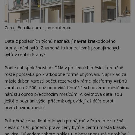
Zdroj: Fotolia.com - jamrooferpix
Data z posledních týdnů naznačují návrat krátkodobého
pronajímání bytů. Znamená to konec levně pronajímaných
bytů v centru Prahy?
Podle dat společnosti AirDNA v posledních měsících značně
roste poptávka po krátkodobé formě ubytování. Například za
měsíc duben vzrostl počet rezervací v rámci platformy AirBnB
zhruba na 2 500, což odpovídá téměř čtvrtinovému měsíčnímu
nárůstu oproti předchozím měsícům. A květnová data jsou
ještě o poznání výše, přičemž odpovídají až 60% oproti
předchozímu měsíci.
Průměrná cena dlouhodobých pronájmů v Praze meziročně
klesla o 10%, přičemž právě ceny bytů v centru města klesaly
nejvíce. Důvodem tohoto poklesu je bezesporu stále probíhají