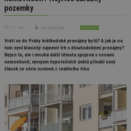
pozemky
8. 6. 2021
Ing. Jakub Žižka
EXPERT RADÍ
Vrátí se do Prahy krátkodobé pronájmy bytů? A jak je na
tom nyní klasický nájemní trh s dlouhodobými pronájmy?
Nejen to, ale i mnohá další témata spojená s cenami
nemovitostí, vývojem hypotečních úvěrů přináší nový
článek ze série novinek z realitního trhu