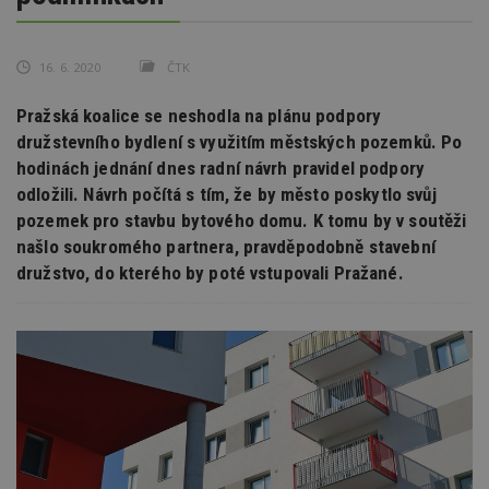
16. 6. 2020
ČTK
Pražská koalice se neshodla na plánu podpory
družstevního bydlení s využitím městských pozemků. Po
hodinách jednání dnes radní návrh pravidel podpory
odložili. Návrh počítá s tím, že by město poskytlo svůj
pozemek pro stavbu bytového domu. K tomu by v soutěži
našlo soukromého partnera, pravděpodobně stavební
družstvo, do kterého by poté vstupovali Pražané.