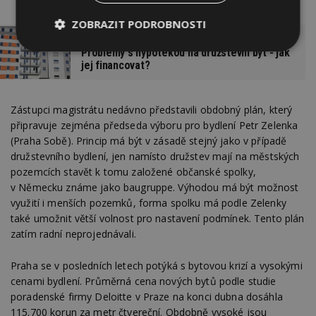
ZOBRAZIT PODROBNOSTI
Problémy s hypotékou na družstevní byt - jak
Nezbytně
Výkonové
Soubory
nutné
soubory
cílení
jej financovat?
soubory
Zástupci magistrátu nedávno představili obdobný plán, který
připravuje zejména předseda výboru pro bydlení Petr Zelenka
Funkční soubory
Nezařazené
(Praha Sobě). Princip má být v zásadě stejný jako v případě
soubory
družstevního bydlení, jen namísto družstev mají na městských
pozemcích stavět k tomu založené občanské spolky,
v Německu známe jako baugruppe. Výhodou má být možnost
využití i menších pozemků, forma spolku má podle Zelenky
také umožnit větší volnost pro nastavení podmínek. Tento plán
zatím radní neprojednávali.
Nezbytně nutné soubory
Výkonové soubory
Soubory cílení
Praha se v posledních letech potýká s bytovou krizí a vysokými
cenami bydlení. Průměrná cena nových bytů podle studie
Funkční soubory
Nezařazené soubory
poradenské firmy Deloitte v Praze na konci dubna dosáhla
Nezbytně nutné soubory cookie umožňují základní
115.700 korun za metr čtvereční. Obdobně vysoké jsou