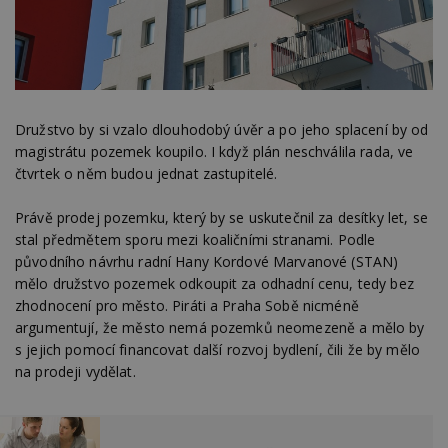
Družstvo by si vzalo dlouhodobý úvěr a po jeho splacení by od
magistrátu pozemek koupilo. I když plán neschválila rada, ve
čtvrtek o něm budou jednat zastupitelé.
Právě prodej pozemku, který by se uskutečnil za desítky let, se
stal předmětem sporu mezi koaličními stranami. Podle
původního návrhu radní Hany Kordové Marvanové (STAN)
mělo družstvo pozemek odkoupit za odhadní cenu, tedy bez
zhodnocení pro město. Piráti a Praha Sobě nicméně
argumentují, že město nemá pozemků neomezeně a mělo by
s jejich pomocí financovat další rozvoj bydlení, čili že by mělo
na prodeji vydělat.