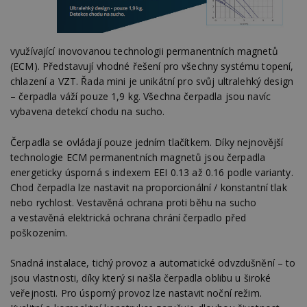
využívající inovovanou technologii permanentních magnetů
(ECM). Představují vhodné řešení pro všechny systému topení,
chlazení a VZT. Řada mini je unikátní pro svůj ultralehký design
– čerpadla váží pouze 1,9 kg. Všechna čerpadla jsou navíc
vybavena detekcí chodu na sucho.
Čerpadla se ovládají pouze jedním tlačítkem. Díky nejnovější
technologie ECM permanentních magnetů jsou čerpadla
energeticky úsporná s indexem EEI 0.13 až 0.16 podle varianty.
Chod čerpadla lze nastavit na proporcionální / konstantní tlak
nebo rychlost. Vestavěná ochrana proti běhu na sucho
a vestavěná elektrická ochrana chrání čerpadlo před
poškozením.
Snadná instalace, tichý provoz a automatické odvzdušnění – to
jsou vlastnosti, díky který si našla čerpadla oblibu u široké
veřejnosti. Pro úsporný provoz lze nastavit noční režim.