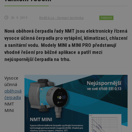
30. 9. 2019
RedEd.cz - čerpací technika
FIREMNÍ
Nová oběhová čerpadla řady NMT jsou elektronicky řízená
vysoce účinná čerpadla pro vytápění, klimatizaci, chlazení
a sanitární vodu. Modely MINI a MINI PRO představují
vhodné řešení pro běžné aplikace a patří mezi
nejúspornější čerpadla na trhu.
Vysoce
účinná
oběhová
čerpadla
NMT
MINI