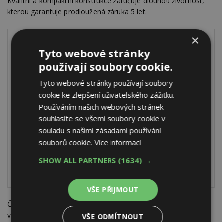
Kvalitní a kompaktní konstrukce zaručuje dlouhou životnost,
kterou garantuje prodloužená záruka 5 let.
×
MINI / PRO
MINI / BASIC
Tyto webové stránky
používají soubory cookie.
Autoadapt
Tyto webové stránky používají soubory
Konstantní
Konstantní tlak
tlak
cookie ke zlepšení uživatelského zážitku.
Konstantní rychlost
Používáním našich webových stránek
Konstantní
Proporcionální tlak
souhlasíte se všemi soubory cookie v
rychlost
3 rychlosti
souladu s našimi zásadami používání
Proporcionální
souborů cookie.
Více informací
Noční režim pro
tlak
všechny režimy
3 rychlosti
SHOW ALL PARTNERS
(1634) →
Display (m, m3/h, W)
VŠE PŘIJMOUT
Čerpadla IMP jsou dostupná od cca 3 290 Kč. Představují
vhodnou alternativu pro oběhová čerpadla Grundfos Aplha, či
VŠE ODMÍTNOUT