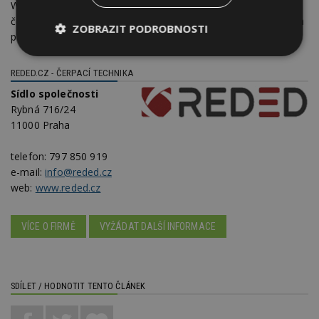
Wilo Stratos. Více informací, srovnání cen a kompletní nabídku
čerpadel najdete na RedEd.cz, nebo nás kontaktujte. Rádi Vám
ZOBRAZIT PODROBNOSTI
pomůžeme s výběrem.
Nezbytně
Výkonové
Soubory
nutné
soubory
cílení
REDED.CZ - ČERPACÍ TECHNIKA
soubory
Sídlo společnosti
Rybná 716/24
11000 Praha
Funkční soubory
Nezařazené
soubory
telefon:
797 850 919
e-mail:
info@reded.cz
web:
www.reded.cz
VÍCE O FIRMĚ
VYŽÁDAT DALŠÍ INFORMACE
Nezbytně nutné soubory
Výkonové soubory
Soubory cílení
SDÍLET / HODNOTIT TENTO ČLÁNEK
Funkční soubory
Nezařazené soubory
Nezbytně nutné soubory cookie umožňují základní