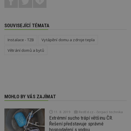
0
funkce webových stránek, jako je přihlášení
uživatele a správa účtu. Webové stránky nelze bez
nezbytně nutných souborů cookie správně
používat.
SOUVISEJÍCÍ TÉMATA
Provider
/
Název
Vyprší
P
Doména
_hjIncludedInPageviewSample
2
T
Hotjar Ltd
Instalace - TZB
Vytápění domu a zdroje tepla
minuty
co
www.estav.cz
na
Větrání domů a bytů
ab
Ho
zd
ná
z
vz
d
l
z
st
w
MOHLO BY VÁS ZAJÍMAT
_dc_gtm_UA-53599847-1
.estav.cz
53
T
sekund
co
př
11. 8. 2019
RedEd.cz - čerpací technika
w
po
Extrémní sucho trápí většinu ČR.
S
Řešení představuje správné
Go
da
hospodaření s vodou