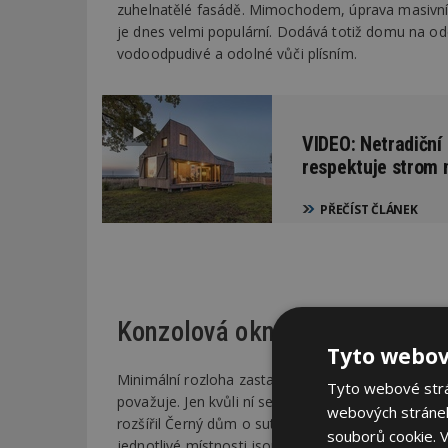
zuhelnatělé fasádě. Mimochodem, úprava masivníc
je dnes velmi populární. Dodává totiž domu na odo
vodoodpudivé a odolné vůči plísním.
VIDEO: Netradiční
respektuje strom 
PŘEČÍST ČLÁNEK
Konzolová okna vytvoří venkov
Tyto webov
Minimální rozloha zastavěné plochy umožnila během
Tyto webové strán
považuje. Jen kvůli ní se ale nechtěl ve svém dom
webových stránek
rozšířil Černý dům o suterén a lehce nadsazenou 
souborů cookie.
V
jednotlivé místnosti jsou na sebe naskládány v ně