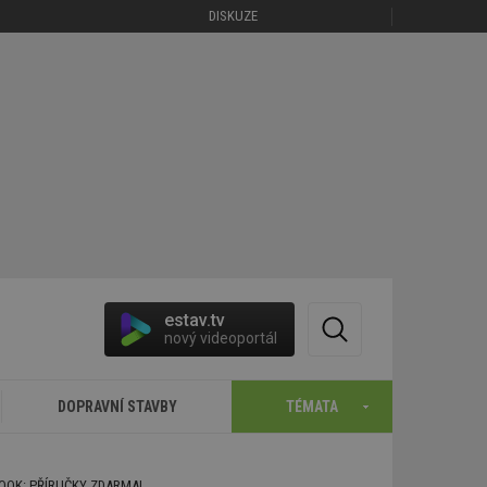
DISKUZE
estav.tv
nový videoportál
DOPRAVNÍ STAVBY
TÉMATA
BOOK: PŘÍRUČKY ZDARMA!