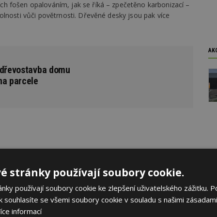
h fošen opalováním, jak se říká – zpečetěno karbonizací –
lnosti vůči povětrnosti.
Dřevěné desky jsou pak více
AK
 dřevostavba domu
na parcele
ní terasu
é stránky používají soubory cookie.
 stavby zachovat větší díl zahrady, které si majitel velmi
ky používají soubory cookie ke zlepšení uživatelského zážitku. P
ě tísnit. A ani nemusí, protože Buero Wagner inovativně
 souhlasíte se všemi soubory cookie v souladu s našimi zásadami
část střechy.
Využil přitom topografie pozemku, takže
íce informací
kolika odstupňovaných úrovních. Prostor uvnitř je spojitou