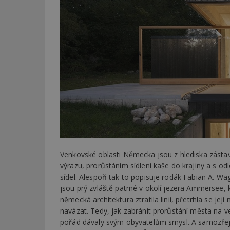
Venkovské oblasti Německa jsou z hlediska zásta
výrazu, prorůstáním sídlení kaše do krajiny a s 
sídel. Alespoň tak to popisuje rodák Fabian A. W
jsou prý zvláště patrné v okolí jezera Ammersee, 
německá architektura ztratila linii, přetrhla se jej
navázat. Tedy, jak zabránit prorůstání města na ve
pořád dávaly svým obyvatelům smysl. A samozřejmě 