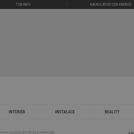
TZB-INFO
KALKULÁTOR CEN ENERGIÍ
INTERIÉR
INSTALACE
REALITY
ii, využívá jen férové materiály
E-