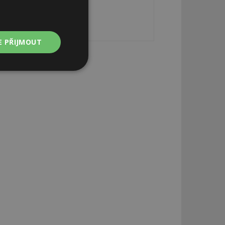
E PŘIJMOUT
Nezařazené
soubory
zařazené soubory
 a správa účtu.
aby informoval
zahrnut do