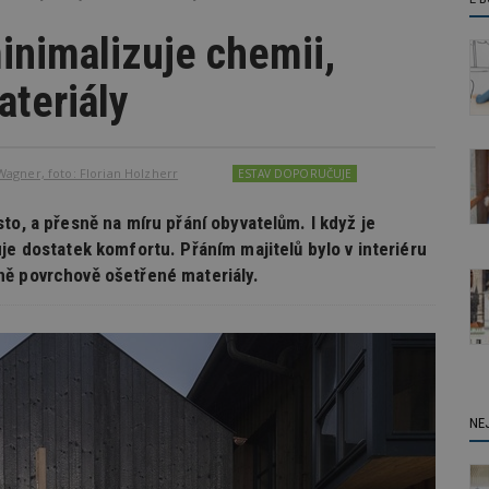
nimalizuje chemii,
ateriály
agner, foto: Florian Holzherr
ESTAV DOPORUČUJE
to, a přesně na míru přání obyvatelům. I když je
je dostatek komfortu. Přáním majitelů bylo v interiéru
ně povrchově ošetřené materiály.
NE