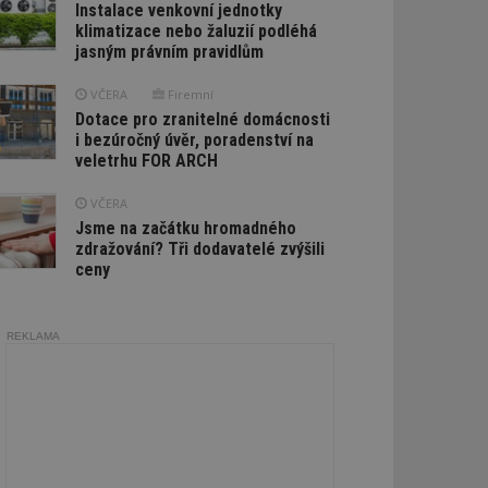
Instalace venkovní jednotky
klimatizace nebo žaluzií podléhá
jasným právním pravidlům
VČERA
Firemní
Dotace pro zranitelné domácnosti
i bezúročný úvěr, poradenství na
veletrhu FOR ARCH
VČERA
Jsme na začátku hromadného
zdražování? Tři dodavatelé zvýšili
ceny
REKLAMA