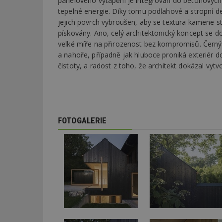
panelového vytápění je integrován do betonových 
tepelné energie. Díky tomu podlahové a stropní d
jejich povrch vybroušen, aby se textura kamene sta
_dc_gtm_UA-53599
pískovány. Ano, celý architektonický koncept se d
velké míře na přirozenost bez kompromisů. Černý d
a nahoře, případně jak hluboce proniká exteriér d
čistoty, a radost z toho, že architekt dokázal vytv
id
_hjFirstSeen
FOTOGALERIE
_hjAbsoluteSessi
counter
__gfp_64b