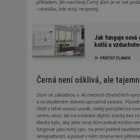
příkladem. Jím navržený Černý dům je ve své pods
i vesničku, kde stojí, nesporný.
Jak funguje nová
kotlů a vzduchote
PŘEČÍST ČLÁNEK
Černá není ošklivá, ale tajem
Dům se základnou o 40 metrech čtverečních vyro
a neobydleném stavení uprostřed vesnice. Původní 
chtěl v téhle vesnici usadit, raději pomýšlel na n
centru obce, ale na troskách zbytků stavby bez r
klienta bylo, aby jeho nový dům pokud možno nen
fungovat jako tichý zjev, na první pohled neviditeln
nenápadností, a pokud v něm zrovna není přítomen