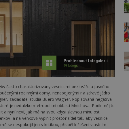
Prohlédnout fotogalerii
19 fotografií
vby často charakterizovány vesnicemi bez tváře a jasného
odloučenými rodinnými domy, nenapojenými na zdravé jádro
agner, zakladatel studia Buero Wagner. Popisovaná negativa
které je nedaleko metropolitní oblasti Mnichova. Podle něj tu
í nit a nyní neví, jak má na svou kdysi slavnou minulost
nkov, a na venkově vyplnit prostor sídel tak, aby vesnice
se nespokojil jen s kritikou, přispěl k řešení vlastním