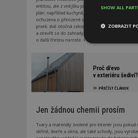
entitou, ale z vnějšku působí velice kompaktním d
SHOW ALL PAR
plán: například kuchyně, která je v úrovni sníženéh
ochuzena o přirozené světlo. Jídelní prostor pak 
ZOBRAZIT P
prvek: dvě otočná celostěnné okna (na severní a 
a otevřít se do zahrady. Dům, který ve svých pat
o další třetinu naroste. Pokud je tedy zrovna přízn
Nezbytně
nutné soubor
Proč dřevo
v exteriéru šediví?
PŘEČÍST ČLÁNEK
Nezbytně nutné s
Nezbytně nutné soubo
Jen žádnou chemii prosím
Webové stránky nelz
Název
Tvary a materiály zvolené pro interiér jsou poku
skříně, dveře a okna, ale také schody, jsou vyr
_hjIncludedInPa