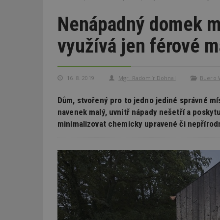
Nenápadný domek mi
využívá jen férové m
16. 8. 2019
Mgr. Radomír Dohnal
Buero W
Dům, stvořený pro to jedno jediné správné mís
navenek malý, uvnitř nápady nešetří a poskytu
minimalizovat chemicky upravené či nepřírod