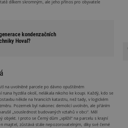
tatě dílkem skromným, ale jeho přínos pro obyvatele
 generace kondenzačních
chniky Hoval?
ná
stl na uvolněné parcele po dávno opuštěném
ruina hyzdila okolí, nelákala nikoho ke koupi. Každý, kdo se
ovostavbu někde na hranicích katastru, než tady, v logickém
ozměru. Pozemek byl nakonec demolicí uvolněn, ale přáním
arušil „souslednost budovaných vztahů v obci“. Měl
ý objekt. I proto se Černý dům „vplížil“ na parcelu s krajní
 majitel, zůstává stále nepozorovatelným, díky své černé