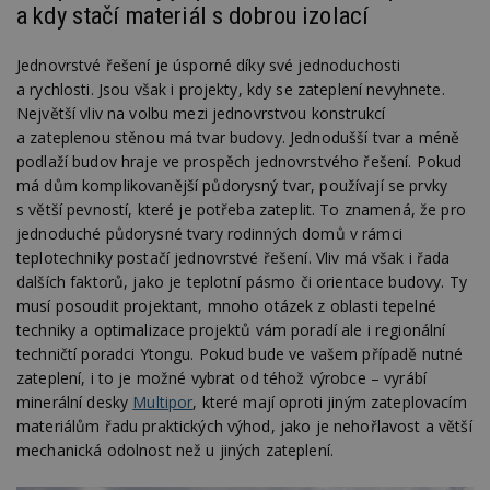
a kdy stačí materiál s dobrou izolací
Jednovrstvé řešení je úsporné díky své jednoduchosti
a rychlosti. Jsou však i projekty, kdy se zateplení nevyhnete.
Největší vliv na volbu mezi jednovrstvou konstrukcí
a zateplenou stěnou má tvar budovy. Jednodušší tvar a méně
podlaží budov hraje ve prospěch jednovrstvého řešení. Pokud
má dům komplikovanější půdorysný tvar, používají se prvky
s větší pevností, které je potřeba zateplit. To znamená, že pro
jednoduché půdorysné tvary rodinných domů v rámci
teplotechniky postačí jednovrstvé řešení. Vliv má však i řada
dalších faktorů, jako je teplotní pásmo či orientace budovy. Ty
musí posoudit projektant, mnoho otázek z oblasti tepelné
techniky a optimalizace projektů vám poradí ale i regionální
techničtí poradci Ytongu. Pokud bude ve vašem případě nutné
zateplení, i to je možné vybrat od téhož výrobce – vyrábí
minerální desky
Multipor
, které mají oproti jiným zateplovacím
materiálům řadu praktických výhod, jako je nehořlavost a větší
mechanická odolnost než u jiných zateplení.