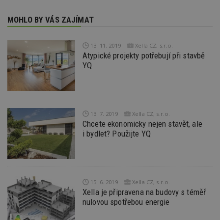
pr
po
N
MOHLO BY VÁS ZAJÍMAT
ž
id
i
13. 11. 2019
Xella CZ, s.r.o.
_hjAbsoluteSessionInProgress
29
S
Hotjar Ltd
Atypické projekty potřebují při stavbě
minut
je
.estav.cz
54
ab
YQ
sekund
sl
ce
pr
po
N
ž
id
13. 7. 2019
Xella CZ, s.r.o.
i
Chcete ekonomicky nejen stavět, ale
counter
www.estav.cz
29
T
i bydlet? Použijte YQ
minut
co
53
po
sekund
vy
se
__gfp_64b
1 rok
Je
Google LLC
so
.estav.cz
15. 6. 2019
Xella CZ, s.r.o.
kt
Xella je připravena na budovy s téměř
sp
nulovou spotřebou energie
da
c
n