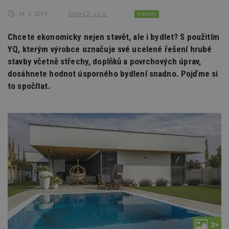
14. 5. 2019
Xella CZ, s.r.o.
FIREMNÍ
Chcete ekonomicky nejen stavět, ale i bydlet? S použitím
YQ, kterým výrobce označuje své ucelené řešení hrubé
stavby včetně střechy, doplňků a povrchových úprav,
dosáhnete hodnot úsporného bydlení snadno. Pojďme si
to spočítat.
3×