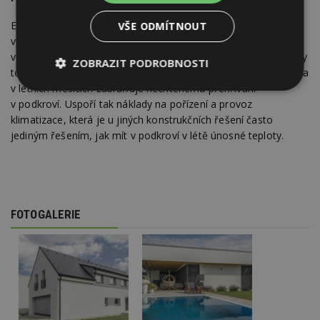
Energeticky úsporné však neznamená pouze náklady na
VŠE ODMÍTNOUT
vytápění, ale v dnešní době i chlazení. Proto má Ytong
v portfoliu také střechu
Komfort
, která je těžká a masivní. Díky
ZOBRAZIT PODROBNOSTI
tomu nejen že zabraňuje úniku tepla směrem ven, ale zejména
v letních měsících zabraňuje nechtěnému přehřívání
Nezbytně
Výkonové
Soubory
nutné
soubory
cílení
v podkroví. Uspoří tak náklady na pořízení a provoz
soubory
klimatizace, která je u jiných konstrukčních řešení často
jediným řešením, jak mít v podkroví v létě únosné teploty.
Funkční soubory
Nezařazené
soubory
FOTOGALERIE
Nezbytně nutné soubory
Výkonové soubory
Soubory cílení