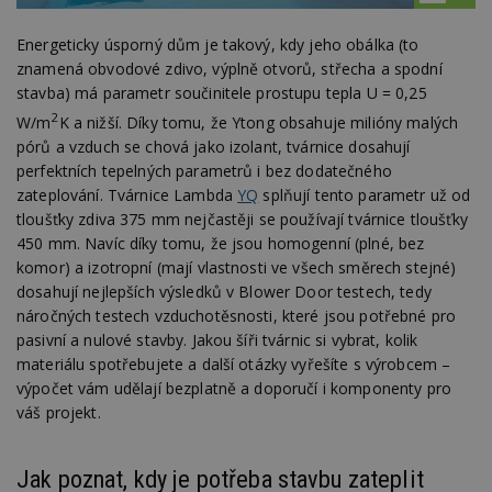
Energeticky úsporný dům je takový, kdy jeho obálka (to
znamená obvodové zdivo, výplně otvorů, střecha a spodní
stavba) má parametr součinitele prostupu tepla U = 0,25
2
W/m
K a nižší. Díky tomu, že Ytong obsahuje milióny malých
pórů a vzduch se chová jako izolant, tvárnice dosahují
perfektních tepelných parametrů i bez dodatečného
zateplování. Tvárnice Lambda
YQ
splňují tento parametr už od
tloušťky zdiva 375 mm nejčastěji se používají tvárnice tloušťky
450 mm. Navíc díky tomu, že jsou homogenní (plné, bez
komor) a izotropní (mají vlastnosti ve všech směrech stejné)
dosahují nejlepších výsledků v Blower Door testech, tedy
náročných testech vzduchotěsnosti, které jsou potřebné pro
pasivní a nulové stavby. Jakou šíři tvárnic si vybrat, kolik
materiálu spotřebujete a další otázky vyřešíte s výrobcem –
výpočet vám udělají bezplatně a doporučí i komponenty pro
váš projekt.
Jak poznat, kdy je potřeba stavbu zateplit