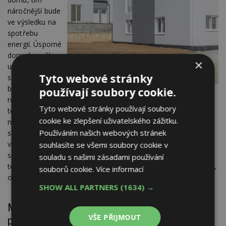
náročnější bude
ve výsledku na
spotřebu
energií. Úsporné
domy by měly
×
umět pracovat
Tyto webové stránky
s teplem. Měly
by jej
používají soubory cookie.
rovnoměrně nabrat i vydat, zkrátka významná je akumulace
Tyto webové stránky používají soubory
tepla. Těžké materiály akumulují hodně, lehké málo. Ytong je
cookie ke zlepšení uživatelského zážitku.
na úsporné domy vhodný proto, že zjednodušeně řečeno
Používáním našich webových stránek
svými akumulačními vlastnostmi stojí někde mezi. Místnosti
v domě jsou tak rychle vytopeny na požadovanou teplotu a tu
souhlasíte se všemi soubory cookie v
si pak dlouho drží. Důležité je, aby stavba byla z hlediska
souladu s našimi zásadami používání
tepelných ztrát vyvážená – je potřeba, aby tepelný odpor stěn,
souborů cookie.
Více informací
oken, střechy a podlahy byl co nejvyrovnanější.
SHOW ALL PARTNERS
(1634) →
Masivní střecha – ochrana před přehříváním
VŠE PŘIJMOUT
podkroví