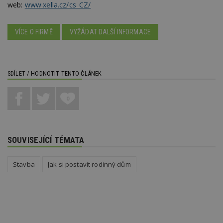
web:
www.xella.cz/cs_CZ/
S
Go
da
kó
VÍCE O FIRMĚ
VYŽÁDAT DALŠÍ INFORMACE
Po
lz
z
nu
be
sk
SDÍLET / HODNOTIT TENTO ČLÁNEK
f
s
ná
je
0
kt
id
p
ú
An
SOUVISEJÍCÍ TÉMATA
id
www.estav.cz
1 rok
T
co
po
Stavba
Jak si postavit rodinný dům
vy
se
_hjFirstSeen
29
S
Hotjar Ltd
minut
je
.estav.cz
54
ab
sekund
sl
ce