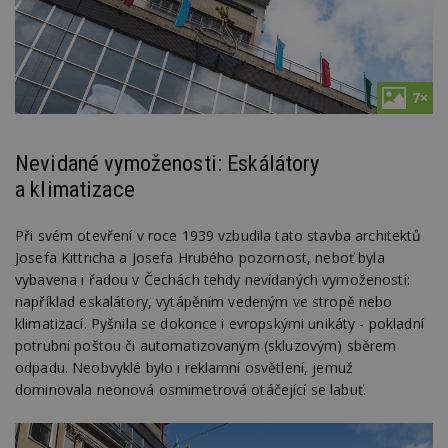
7×
Nevidané vymoženosti: Eskálátory
a klimatizace
Při svém otevření v roce 1939 vzbudila tato stavba architektů
Josefa Kittricha a Josefa Hrubého pozornost, neboť byla
vybavena i řadou v Čechách tehdy nevídaných vymožeností:
například eskalátory, vytápěním vedeným ve stropě nebo
klimatizací. Pyšnila se dokonce i evropskými unikáty - pokladní
potrubní poštou či automatizovaným (skluzovým) sběrem
odpadu. Neobvyklé bylo i reklamní osvětlení, jemuž
dominovala neonová osmimetrová otáčející se labuť.