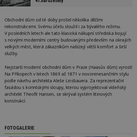
41.narozeniny
soubory
Obchodní dům od té doby prošel několika dílčími
rekonstrukcemi. Svému účelu sloužil i za bývalého režimu.
V posledních letech ale tato klasická nákupní střediska bojují
s novými moderními centry budovanými především na okrajích
velkých měst, která zákazníkům nabízejí větší komfort a širší
Nezbytně nutné soubory
služby.
Výkonové soubory
Soubory cílení
Funkční soubory
Nezařazené soubory
Nejstarší moderní obchodní dům v Praze (Haasův dům) vyrostl
Na Příkopech v letech 1869 až 1871 v novorenesančním stylu
Nezbytně nutné soubory cookie umožňují základní
funkce webových stránek, jako je přihlášení
podle návrhu architekta Aleše Linsbauera. Za reprezentační
uživatele a správa účtu. Webové stránky nelze bez
fasádou s korintskými sloupy, kterou vyprojektoval vídeňský
nezbytně nutných souborů cookie správně
architekt Theofil Hansen, se skrýval systém litinových
používat.
konstrukcí.
Provider
/
Název
Vyprší
P
Doména
_hjIncludedInPageviewSample
2
T
Hotjar Ltd
minuty
co
www.estav.cz
na
FOTOGALERIE
ab
Ho