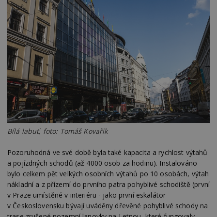
Bílá labuť, foto: Tomáš Kovařík
Pozoruhodná ve své době byla také kapacita a rychlost výtahů
a pojízdných schodů (až 4000 osob za hodinu). Instalováno
bylo celkem pět velkých osobních výtahů po 10 osobách, výtah
nákladní a z přízemí do prvního patra pohyblivé schodiště (první
v Praze umístěné v interiéru - jako první eskalátor
v Československu bývají uváděny dřevěné pohyblivé schody na
trase zrušené pozemní lanovky na Letnou, které fungovaly