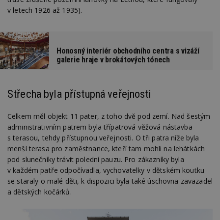
v letech 1926 až 1935).
Honosný interiér obchodního centra s vizáží
galerie hraje v brokátových tónech
Střecha byla přístupná veřejnosti
Celkem měl objekt 11 pater, z toho dvě pod zemí. Nad šestým
administrativním patrem byla třípatrová věžová nástavba
s terasou, tehdy přístupnou veřejnosti. O tři patra níže byla
menší terasa pro zaměstnance, kteří tam mohli na lehátkách
pod slunečníky trávit polední pauzu. Pro zákazníky byla
v každém patře odpočívadla, vychovatelky v dětském koutku
se staraly o malé děti, k dispozici byla také úschovna zavazadel
a dětských kočárků.