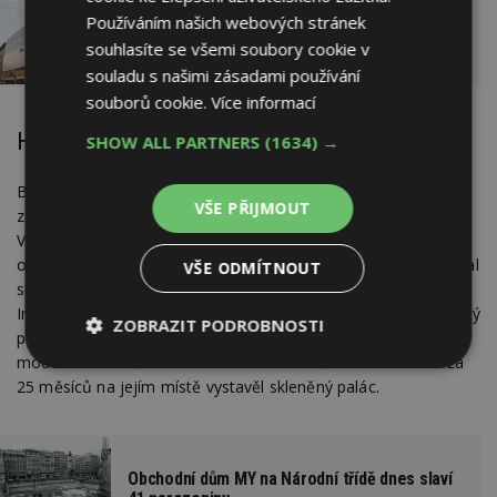
Používáním našich webových stránek
Obchodní centra mohou být kvalitní
souhlasíte se všemi soubory cookie v
architekturou, většinou ale nejsou
souladu s našimi zásadami používání
souborů cookie.
Více informací
Historie a nostalgie
SHOW ALL PARTNERS
(1634) →
Bílá labuť vyrostla na místě, kde stával jednopatrový dům se
VŠE PŘIJMOUT
zájezdním hostincem u kdysi frekventované kupecké cesty.
V domě byl proslulý šantán, který se v 80. letech 19. století
odstěhoval do Ostrovní ulice, ale až do roku 1937 v něm zůstal
VŠE ODMÍTNOUT
slavný kabaret U Labutě. Od roku 1910 v domě bylo i kino
Invalidů. Ve 30. letech 20. století pak dům koupil známý pražský
ZOBRAZIT PODROBNOSTI
podnikatel Jaroslav Brouk, aby na jeho místě vybudoval
moderní "obchoďák". Starou budovu v létě 1937 zboural a za
Nezbytně
Výkonové
Soubory
25 měsíců na jejím místě vystavěl skleněný palác.
nutné
soubory
cílení
soubory
Obchodní dům MY na Národní třídě dnes slaví
Funkční soubory
Nezařazené