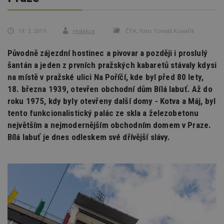
19. 3. 2019
redakce
ČTK, foto Tomáš Kovařík
Původně zájezdní hostinec a pivovar a později i proslulý
šantán a jeden z prvních pražských kabaretů stávaly kdysi
na místě v pražské ulici Na Poříčí, kde byl před 80 lety,
18. března 1939, otevřen obchodní dům Bílá labuť. Až do
roku 1975, kdy byly otevřeny další domy - Kotva a Máj, byl
tento funkcionalistický palác ze skla a železobetonu
největším a nejmodernějším obchodním domem v Praze.
Bílá labuť je dnes odleskem své dřívější slávy.