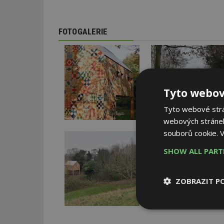
FOTOGALERIE
Tyto webov
Tyto webové strán
webových stránek
souborů cookie.
V
SHOW ALL PAR
ZOBRAZIT P
Nezbytně
nutné soubor