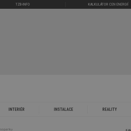
TZB-INFO
KALKULÁTOR CEN ENERGIÍ
INTERIÉR
INSTALACE
REALITY
esoparku
E-