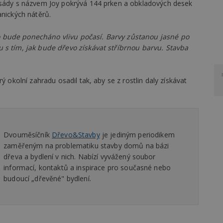
fasády s názvem Joy pokrývá 144 prken a obkladových desek
anických nátěrů.
 bude ponecháno vlivu počasí. Barvy zůstanou jasné po
 s tím, jak bude dřevo získávat stříbrnou barvu. Stavba
ý okolní zahradu osadil tak, aby se z rostlin daly získávat
Dvouměsíčník
Dřevo&Stavby
je jediným periodikem
zaměřeným na problematiku stavby domů na bázi
dřeva a bydlení v nich. Nabízí vyvážený soubor
informací, kontaktů a inspirace pro současné nebo
budoucí „dřevěné" bydlení.