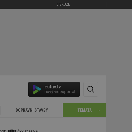
DISKUZE
estav.tv
nový videoportál
DOPRAVNÍ STAVBY
TÉMATA
BOOK: PŘÍRUČKY ZDARMA!