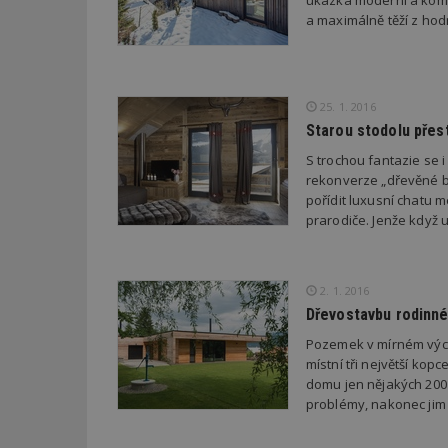
ukázka moderní a komfo
Google
sssp_session
c
.e
LLC
a maximálně těží z hod
.estav.cz
ui
VISITOR_INFO1_LI
cct
_hjSession_170189
25. 1. 2016
Gtest
Starou stodolu přest
uid
S trochou fantazie se i
C
rekonverze „dřevěné b
pořídit luxusní chatu me
test_cookie
bm2uu
prarodiče. Jenže když
cct
id
ibbid
2. 1. 2016
ibbid
Dřevostavbu rodinné
tuuid
c
Pozemek v mírném výc
sid
místní tři největší kop
domu jen nějakých 200 
problémy, nakonec jim p
tuuid