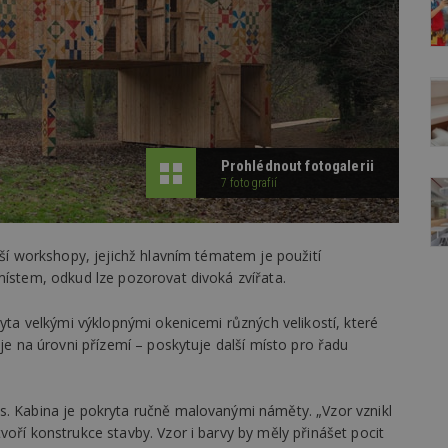
Prohlédnout fotogalerii
7 fotografií
jší workshopy, jejichž hlavním tématem je použití
místem, odkud lze pozorovat divoká zvířata.
ryta velkými výklopnými okenicemi různých velikostí, které
 je na úrovni přízemí – poskytuje další místo pro řadu
s. Kabina je pokryta ručně malovanými náměty. „Vzor vznikl
voří konstrukce stavby. Vzor i barvy by měly přinášet pocit