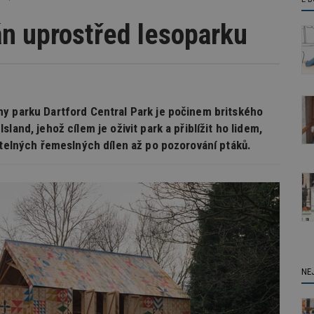
án uprostřed lesoparku
y parku Dartford Central Park je počinem britského
land, jehož cílem je oživit park a přiblížit ho lidem,
itelných řemeslných dílen až po pozorování ptáků.
NE