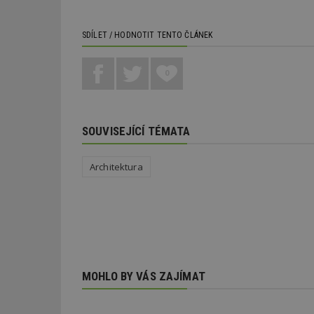
SDÍLET / HODNOTIT TENTO ČLÁNEK
0
Nezbytně nutné s
Nezbytně nutné soubo
Webové stránky nelz
SOUVISEJÍCÍ TÉMATA
Název
Architektura
_hjIncludedInPa
_dc_gtm_UA-53599
MOHLO BY VÁS ZAJÍMAT
id