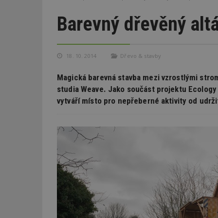
Barevný dřevěný alt
18. 10. 2014
Dřevo & stavby
Magická barevná stavba mezi vzrostlými strom
studia Weave. Jako součást projektu Ecology Is
vytváří místo pro nepřeberné aktivity od udrž