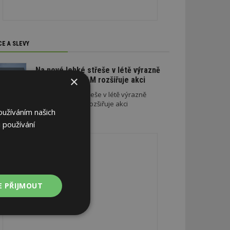
CE A SLEVY
Na nové lehké střeše v létě výrazně
×
ušetříte. SATJAM rozšiřuje akci
Na nové lehké střeše v létě výrazně
ušetříte. SATJAM rozšiřuje akci
oužíváním našich
 používání
REKLAMA
E PŘIJMOUT
Nezařazené
soubory