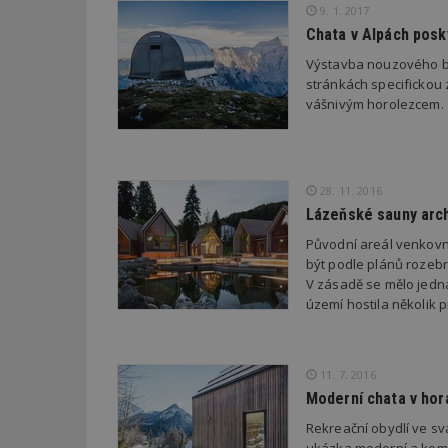
9. 1. 2017
_hjFirstSeen
Chata v Alpách posk
Výstavba nouzového bi
stránkách specifickou z
_hjAbsoluteSessi
vášnivým horolezcem.
counter
28. 11. 2016
Lázeňské sauny arch
__gfp_64b
Původní areál venkovn
být podle plánů rozeb
V zásadě se mělo jedn
území hostila několik
Název
Provider
Pr
Název
Název
/
D
Název
_hjSessionUser_1
Doména
test
.m
11. 7. 2016
tu
_gid
CMID
Google
Moderní chata v horá
LLC
Gdyn
mobile
ww
.estav.cz
Rekreační obydlí ve sva
_ga
TDID