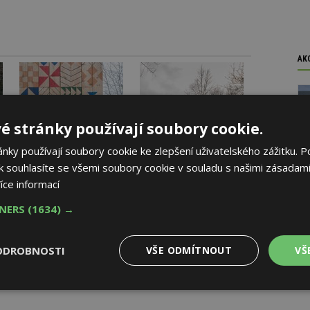
AK
é stránky používají soubory cookie.
ky používají soubory cookie ke zlepšení uživatelského zážitku. P
 souhlasíte se všemi soubory cookie v souladu s našimi zásadami
íce informací
TNERS
(1634) →
ODROBNOSTI
VŠE ODMÍTNOUT
VŠ
Výkonové
Soubory cílení
Funkční
y
soubory
soubory