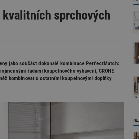
 kvalitních sprchových
čeny jako součást dokonalé kombinace PerfectMatch:
ejnojmennými řadami koupelnového vybavení, GROHE
vněž kombinovat s ostatními koupelnovými doplňky
NE