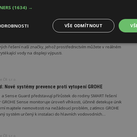
TNERS
(1634) →
 ČR s.r.o.
ODROBNOSTI
VŠE ODMÍTNOUT
VŠ
ohe Plus: Digitální preciznost, která překonává design
rie GROHE Plus představuje nejnovější přírůstek do portfolia
Výkonové
Soubory cílení
Funkční
ých řešení naší značky, jehož prostřednictvím můžete v reálném
y
soubory
soubory
ytékající vody na displeji výpusti.
 ČR s.r.o.
d: Nové systémy prevence proti vytopení GROHE
oubory
Výkonové soubory
Soubory cílení
Funkční soubory
Ne
 Sense Guard představují přírůstek do rodiny SMART řešení
 GROHE Sense monitoruje úroveň vlhkosti, účinně detekuje únik
ry cookie umožňují základní funkce webových stránek, jako je přihlášení uživatele
rní majitele nemovitosti na nežádoucí problém, zatímco GROHE
e bez nezbytně nutných souborů cookie správně používat.
ný systém určený k instalaci do hlavních vodovodních…
Provider
/
Vyprší
Popis
Doména
geviewSample
2
Tento soubor cookie je nastaven tak, 
Hotjar Ltd
minuty
Hotjar o tom, zda je tento návštěvník 
 ČR s.r.o.
www.estav.cz