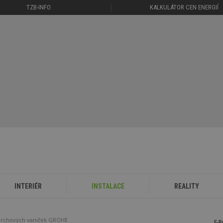
TZB-INFO
KALKULÁTOR CEN ENERGIÍ
INTERIÉR
INSTALACE
REALITY
 sprchových vaniček GROHE
E-