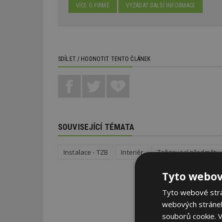
VÍCE O FIRMĚ
VYŽÁDAT DALŠÍ INFORMACE
SDÍLET / HODNOTIT TENTO ČLÁNEK
0
SOUVISEJÍCÍ TÉMATA
Instalace - TZB
Interiér
Zařizovací předměty 
Tyto webov
Tyto webové strán
webových stránek
souborů cookie.
V