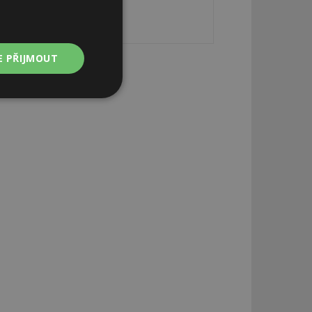
E PŘIJMOUT
Nezařazené
soubory
zařazené soubory
 a správa účtu.
aby informoval
zahrnut do