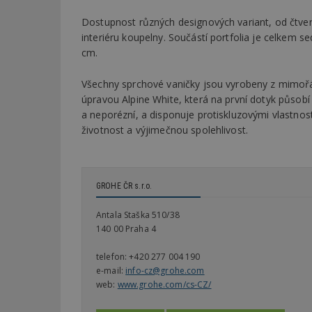
Dostupnost různých designových variant, od čtv
interiéru koupelny. Součástí portfolia je celkem
cm.
Všechny sprchové vaničky jsou vyrobeny z mimoř
úpravou Alpine White, která na první dotyk působí 
a neporézní, a disponuje protiskluzovými vlastnost
životnost a výjimečnou spolehlivost.
GROHE ČR s.r.o.
Antala Staška 510/38
140 00 Praha 4
telefon:
+420 277 004 190
e-mail:
info-cz@grohe.com
web:
www.grohe.com/cs-CZ/