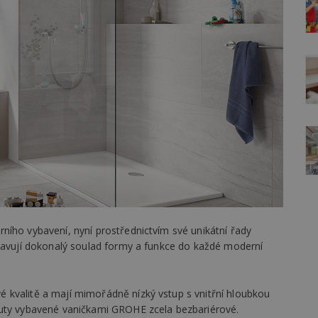
rního vybavení, nyní prostřednictvím své unikátní řady
stavují dokonalý soulad formy a funkce do každé moderní
 kvalitě a mají mimořádně nízký vstup s vnitřní hloubkou
outy vybavené vaničkami GROHE zcela bezbariérové.