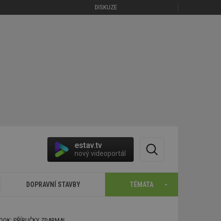
DISKUZE
estav.tv
nový videoportál
DOPRAVNÍ STAVBY
TÉMATA
BOOK: PŘÍRUČKY ZDARMA!