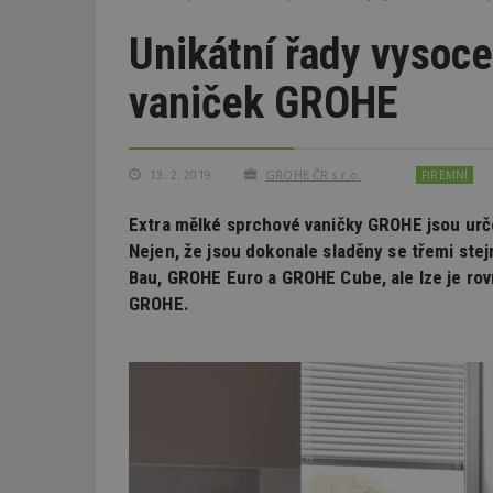
Unikátní řady vysoce
vaniček GROHE
13. 2. 2019
GROHE ČR s.r.o.
FIREMNÍ
Extra mělké sprchové vaničky GROHE jsou ur
Nejen, že jsou dokonale sladěny se třemi st
Bau, GROHE Euro a GROHE Cube, ale lze je ro
GROHE.