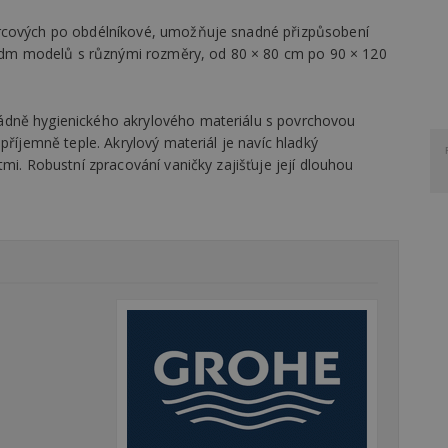
ercových po obdélníkové, umožňuje snadné přizpůsobení
 sedm modelů s různými rozměry, od 80 × 80 cm po 90 × 120
ádně hygienického akrylového materiálu s povrchovou
příjemně teple. Akrylový materiál je navíc hladký
mi. Robustní zpracování vaničky zajišťuje její dlouhou