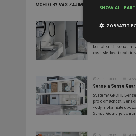
MOHLO BY VÁS ZAJÍMAT
SHOW ALL PAR
21. 11. 2019
Grohe
ZOBRAZIT P
Vodovodní baterie Gr
Chytrá umyvadlová bate
Nezbytně
kompletních koupelnov
nutné soubor
čase sledovat teplotu v
23. 10. 2019
Grohe
Sense a Sense Guar
Nezbytně nutné s
Systémy GROHE Sense a
pro domácnost. Senzor
Nezbytně nutné soubo
vody a okamžitě upozo
Webové stránky nelz
Sense Guard je ochran
Název
_hjIncludedInPa
15. 10. 2019
Grohe