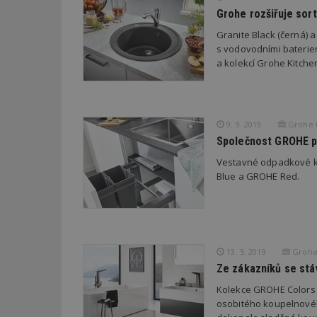
Grohe rozšiřuje sor
Granite Black (černá) 
_dc_gtm_UA-53599
s vodovodními bateri
a kolekcí Grohe Kitche
id
9. 9. 2019
Grohe Č
_hjFirstSeen
Společnost GROHE p
Vestavné odpadkové k
Blue a GROHE Red.
_hjAbsoluteSessi
counter
13. 5. 2019
Grohe 
Ze zákazníků se stáv
__gfp_64b
Kolekce GROHE Colors n
osobitého koupelnovéh