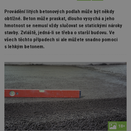
Provádění litých betonových podlah může být někdy
obtížné. Beton může praskat, dlouho vysychá a jeho
hmotnost se nemusí vždy slučovat se statickými nároky
stavby. Zvláště, jedná-li se třeba o starší budovu. Ve
všech těchto případech si ale můžete snadno pomoci
s lehkým betonem.
18×