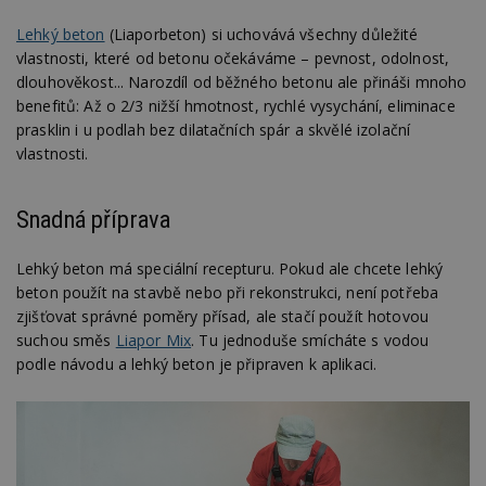
Lehký beton
(Liaporbeton) si uchovává všechny důležité
vlastnosti, které od betonu očekáváme – pevnost, odolnost,
dlouhověkost... Narozdíl od běžného betonu ale přináši mnoho
benefitů: Až o 2/3 nižší hmotnost, rychlé vysychání, eliminace
prasklin i u podlah bez dilatačních spár a skvělé izolační
vlastnosti.
Snadná příprava
Lehký beton má speciální recepturu. Pokud ale chcete lehký
beton použít na stavbě nebo při rekonstrukci, není potřeba
zjišťovat správné poměry přísad, ale stačí použít hotovou
suchou směs
Liapor Mix
.
Tu jednoduše smícháte s vodou
podle návodu a lehký beton je připraven k aplikaci.