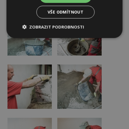
VŠE ODMÍTNOUT
ZOBRAZIT PODROBNOSTI
Nezbytně
Výkonové
Soubory
nutné
soubory
cílení
soubory
Funkční soubory
Nezařazené
soubory
Nezbytně nutné soubory
Výkonové soubory
Soubory cílení