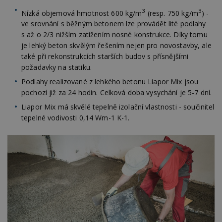
3
3
Nízká objemová hmotnost 600 kg/m
(resp. 750 kg/m
) -
ve srovnání s běžným betonem lze provádět lité podlahy
s až o 2/3 nižším zatížením nosné konstrukce. Díky tomu
je lehký beton skvělým řešením nejen pro novostavby, ale
také při rekonstrukcích starších budov s přísnějšími
požadavky na statiku.
Podlahy realizované z lehkého betonu Liapor Mix jsou
pochozí již za 24 hodin. Celková doba vysychání je 5-7 dní.
Liapor Mix má skvělé tepelně izolační vlastnosti - součinitel
tepelné vodivosti 0,14 Wm-1 K-1.