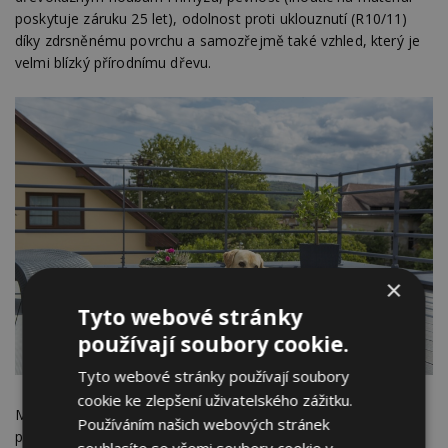
poskytuje záruku 25 let), odolnost proti uklouznutí (R10/11)
díky zdrsněnému povrchu a samozřejmě také vzhled, který je
velmi blízký přírodnímu dřevu.
×
Tyto webové stránky
používají soubory cookie.
Tyto webové stránky používají soubory
cookie ke zlepšení uživatelského zážitku.
Materiál
Twinson
obsahuje 50 % PVC (plně recyklovatelný
Používáním našich webových stránek
plast) a 50 % borovicových pilin (které pocházejí z lesů
souhlasíte se všemi soubory cookie v