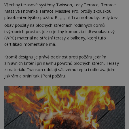
Všechny terasové systémy Twinson, tedy Terrace, Terrace
Massive i novinka Terrace Massive Pro, prošly zkouškou
působení vnějšího požáru B
(t1) a mohou být tedy bez
ROOF
obav použity na plochých střechách rodinných domů
i výrobních prostor. Jde o jediný kompozitní dřevoplastový
(WPC) materiál na střešní terasy a balkony, který tuto
certifikaci momentálně má.
Kromě designu je právě odolnost proti požáru jedním
z hlavních kritérií při návrhu povrchů plochých střech. Terasy
z materiálu Twinson odolají sálavému teplu i odletávajícím
jiskrám a brání tak šíření požáru.