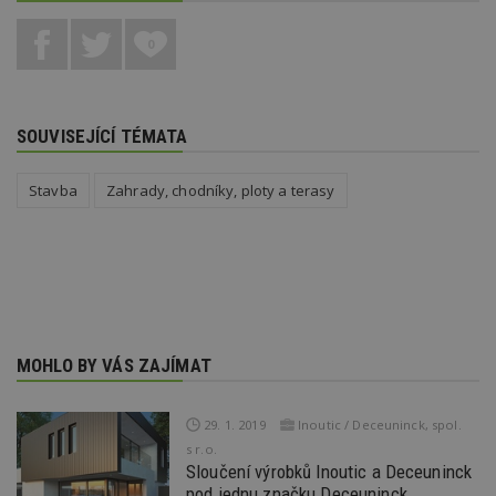
vz
d
l
0
z
st
w
_dc_gtm_UA-53599847-1
.estav.cz
53
T
sekund
co
SOUVISEJÍCÍ TÉMATA
př
w
po
Stavba
Zahrady, chodníky, ploty a terasy
S
Go
da
kó
Po
lz
z
nu
be
sk
f
s
MOHLO BY VÁS ZAJÍMAT
ná
je
kt
id
29. 1. 2019
Inoutic / Deceuninck, spol.
p
s r.o.
ú
Sloučení výrobků Inoutic a Deceuninck
An
pod jednu značku Deceuninck