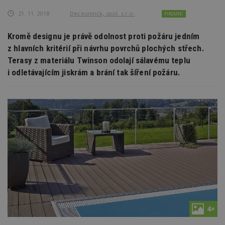
21. 11. 2018
Deceuninck, spol. s r.o.
FIREMNÍ
Kromě designu je právě odolnost proti požáru jedním
z hlavních kritérií při návrhu povrchů plochých střech.
Terasy z materiálu Twinson odolají sálavému teplu
i odletávajícím jiskrám a brání tak šíření požáru.
4×