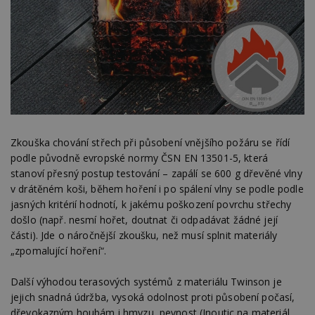
Zkouška chování střech při působení vnějšího požáru se řídí
podle původně evropské normy ČSN EN 13501-5, která
stanoví přesný postup testování – zapálí se 600 g dřevěné vlny
v drátěném koši, během hoření i po spálení vlny se podle podle
jasných kritérií hodnotí, k jakému poškození povrchu střechy
došlo (např. nesmí hořet, doutnat či odpadávat žádné její
části). Jde o náročnější zkoušku, než musí splnit materiály
„zpomalující hoření“.
Další výhodou terasových systémů z materiálu Twinson je
jejich snadná údržba, vysoká odolnost proti působení počasí,
dřevokazným houbám i hmyzu, pevnost (Inoutic na materiál