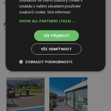
s certifikací PEFC, tedy udržitelným hospodařením).
souladu s našimi zásadami používání
souborů cookie.
Více informací
SHOW ALL PARTNERS
(1634) →
FOTOGALERIE
VŠE PŘIJMOUT
VŠE ODMÍTNOUT
ZOBRAZIT PODROBNOSTI
Nezbytně
Výkonové
Soubory
nutné
soubory
cílení
soubory
Funkční soubory
Nezařazené
soubory