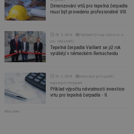
54
ab
sekund
sl
Dimenzování vrtů pro tepelná čerpadla
ce
musí být provedeno profesionálně VIII.
pr
po
N
ž
id
i
29. 3. 2018
Vaillant Group Czech s.r.o.
(zn. VAILLANT)
_hjAbsoluteSessionInProgress
29
S
Hotjar Ltd
minut
je
Tepelná čerpadla Vaillant se již rok
.estav.cz
54
ab
vyrábějí v německém Remscheidu
sekund
sl
ce
pr
po
N
ž
20. 2. 2018
Asociace pro využití
id
tepelných čerpadel
i
Příklad výpočtu návratnosti investice
counter
www.estav.cz
29
T
vrtu pro tepelná čerpadla - II.
minut
co
53
po
sekund
vy
se
REKLAMA
__gfp_64b
1 rok
Je
Google LLC
so
.estav.cz
kt
sp