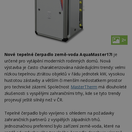
2×
Nové tepelné čerpadlo země-voda AquaMaster17I
je
určené pro vytápění moderních rodinných domů. Nová
výstavba je často charakterizována následujícími trendy: velmi
nízkou tepelnou ztrátou objektů v řádu jednotek kW, vysokou
hustotou zástavby a vět­ším či menším nedostatkem prostor
pro tech­nické zázemí. Společnost
MasterTherm
má dlouholeté
zkušenosti s vyspělými zahranič­ními trhy, kde se tyto trendy
projevují ještě silněji než v ČR.
Tepelné čerpadlo bylo vyvíjeno s ohledem na požadavky
zahra­ničních partnerů z vyspělých západních trhů.
Jednoznačnou pre­ferencí bylo zařízení země-voda, které na