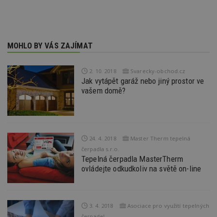
př
w
po
S
Go
da
MOHLO BY VÁS ZAJÍMAT
kó
Po
lz
z
2. 10. 2018
Svarecky-obchod.cz
nu
Jak vytápět garáž nebo jiný prostor ve
be
sk
vašem domě?
f
s
ná
je
kt
id
p
24. 4. 2018
Master Therm tepelná
ú
An
čerpadla s.r.o.
Tepelná čerpadla MasterTherm
id
www.estav.cz
1 rok
T
ovládejte odkudkoliv na světě on-line
co
po
vy
se
_hjFirstSeen
29
S
Hotjar Ltd
3. 4. 2018
Asociace pro využití tepelných
minut
je
.estav.cz
čerpadel