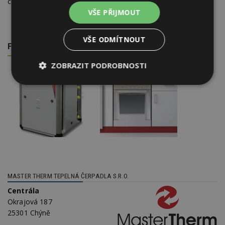
cenu a je ideálním zdrojem tepla pro novostavby.
VŠE PŘIJMOUT
VŠE ODMÍTNOUT
FOTOGALERIE
ZOBRAZIT PODROBNOSTI
Nezbytně
Výkonové
Soubory
nutné
soubory
cílení
soubory
Funkční soubory
Nezařazené
soubory
MASTER THERM TEPELNÁ ČERPADLA S.R.O.
Centrála
Okrajová 187
25301 Chýně
Nezbytně nutné soubory