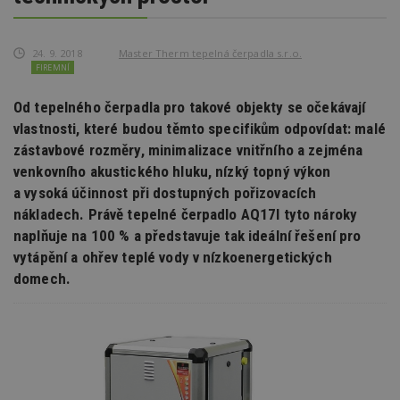
24. 9. 2018
Master Therm tepelná čerpadla s.r.o.
FIREMNÍ
Od tepelného čerpadla pro takové objekty se očekávají
vlastnosti, které budou těmto specifikům odpovídat: malé
zástavbové rozměry, minimalizace vnitřního a zejména
venkovního akustického hluku, nízký topný výkon
a vysoká účinnost při dostupných pořizovacích
nákladech. Právě tepelné čerpadlo AQ17I tyto nároky
naplňuje na 100 % a představuje tak ideální řešení pro
vytápění a ohřev teplé vody v nízkoenergetických
domech.