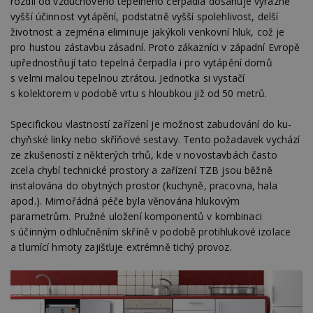
rozdíl od vzduchového tepelného čerpadla dosahuje výrazně
vyšší účinnost vytápění, podstatně vyšší spolehlivost, delší
životnost a zejména eliminuje jakýkoli venkovní hluk, což je
pro hustou zástavbu zásadní. Proto zákazníci v západní Evropě
upřednostňují tato tepelná čerpadla i pro vytápění domů
s velmi malou tepelnou ztrátou. Jednotka si vystačí
s kolektorem v podobě vrtu s hloubkou již od 50 metrů.
Specifickou vlastností zařízení je možnost zabudování do ku­
chyňské linky nebo skříňové sestavy. Tento požadavek vychází
ze zkušeností z některých trhů, kde v novostavbách často
zcela chybí technické prostory a zařízení TZB jsou běžně
instalována do obytných pro­stor (kuchyně, pracovna, hala
apod.). Mi­mořádná péče byla věnována hlukovým
parametrům. Pružné uložení komponentů v kombinaci
s účinným odhlučněním skříně v podobě protihlukové izolace
a tlumící hmoty zajišťuje extrémně tichý provoz.