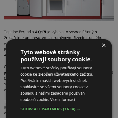
Tepelné čerpadlo
AQ17I
je vybaveno vy­soce účinným
2rotačním kompresorem s proměnným řízením topného
výkonu (in­verter) a vyspělou regulací expanzního ventilu.
×
Koeficient COP v režimu B0W35 dosahuje výborné hodnoty
Tyto webové stránky
4,3. Velice nízký je objem chladiva - pouhých 0,75 kg.
používají soubory cookie.
Obdobně jako ostatní tepelná čerpadla Master Therm je
Tyto webové stránky používají soubory
jednot-ka vybavena regulací topných okruhů již v základní ceně
cookie ke zlepšení uživatelského zážitku.
(2 topné okruhy + ohřev TUV) a možností připojení k internetu
Používáním našich webových stránek
s prodlouženou zárukou na 7 let a servisním dohledem
souhlasíte se všemi soubory cookie v
výrobce.
souladu s našimi zásadami používání
souborů cookie.
Více informací
Tepelné čerpadlo země-voda
AquaMaster17I
představuje
uni­kátní zařízení s proměnným výkonem, originální konstrukcí,
SHOW ALL PARTNERS
(1634) →
vy­spělou technikou a moderní regulací za příznivou pořizovací