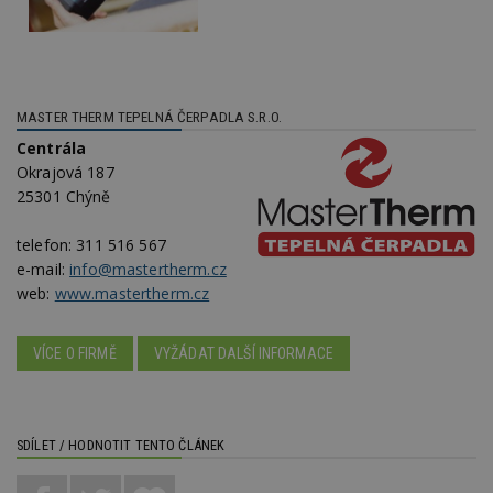
w
po
S
Go
da
kó
Po
lz
MASTER THERM TEPELNÁ ČERPADLA S.R.O.
z
Centrála
nu
be
Okrajová 187
sk
f
25301 Chýně
s
ná
je
telefon:
311 516 567
kt
e-mail:
info@mastertherm.cz
id
p
web:
www.mastertherm.cz
ú
An
id
www.estav.cz
1 rok
T
VÍCE O FIRMĚ
VYŽÁDAT DALŠÍ INFORMACE
co
po
vy
se
_hjFirstSeen
29
S
Hotjar Ltd
SDÍLET / HODNOTIT TENTO ČLÁNEK
minut
je
.estav.cz
54
ab
sekund
sl