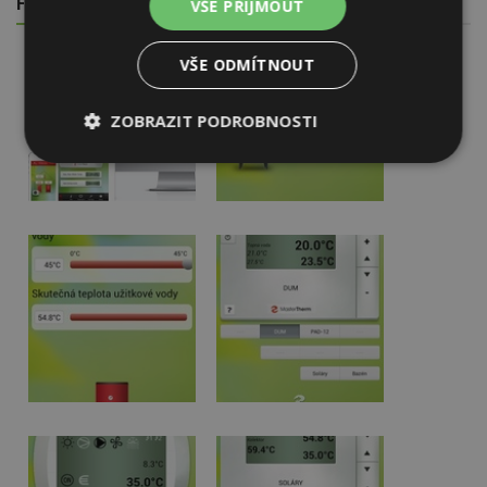
FOTOGALERIE
VŠE PŘIJMOUT
VŠE ODMÍTNOUT
ZOBRAZIT PODROBNOSTI
Nezbytně
Výkonové
Soubory
nutné
soubory
cílení
soubory
Funkční soubory
Nezařazené
soubory
Nezbytně nutné soubory
Výkonové soubory
Soubory cílení