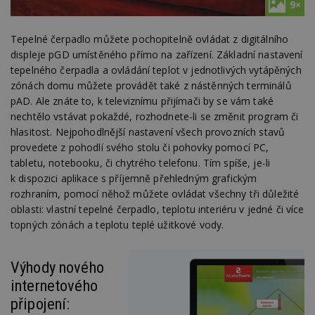
9×
Tepelné čerpadlo můžete pochopitelně ovládat z digitálního
displeje pGD umístěného přímo na zařízení. Základní nastavení
tepelného čerpadla a ovládání teplot v jednotlivých vytápěných
zónách domu můžete provádět také z nástěnných terminálů
pAD. Ale znáte to, k televiznímu přijímači by se vám také
nechtělo vstávat pokaždé, rozhodnete-li se změnit program či
hlasitost. Nejpohodlnější nastavení všech provozních stavů
provedete z pohodlí svého stolu či pohovky pomocí PC,
tabletu, notebooku, či chytrého telefonu. Tím spíše, je-li
k dispozici aplikace s příjemně přehledným grafickým
rozhraním, pomocí něhož můžete ovládat všechny tři důležité
oblasti: vlastní tepelné čerpadlo, teplotu interiéru v jedné či více
topných zónách a teplotu teplé užitkové vody.
Výhody nového
internetového
připojení: