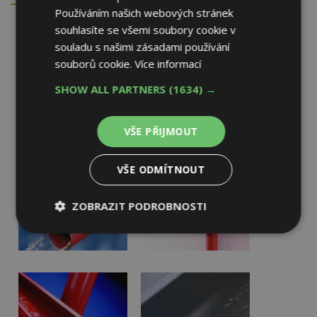
Používáním našich webových stránek
souhlasíte se všemi soubory cookie v
souladu s našimi zásadami používání
souborů cookie.
Více informací
SHOW ALL PARTNERS
(1634) →
VŠE PŘIJMOUT
VŠE ODMÍTNOUT
ZOBRAZIT PODROBNOSTI
Nezbytně
Výkonové
Soubory
nutné
soubory
cílení
soubory
Funkční soubory
Nezařazené