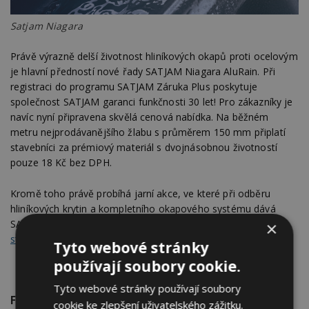
Satjam Niagara
Právě výrazně delší životnost hliníkových okapů proti ocelovým
je hlavní předností nové řady SATJAM Niagara AluRain. Při
registraci do programu SATJAM Záruka Plus poskytuje
společnost SATJAM garanci funkčnosti 30 let! Pro zákazníky je
navíc nyní připravena skvělá cenová nabídka. Na běžném
metru nejprodávanějšího žlabu s průměrem 150 mm připlatí
stavebníci za prémiový materiál s dvojnásobnou životností
pouze 18 Kč bez DPH.
Kromě toho právě probíhá jarní akce, ve které při odběru
hliníkových krytin a kompletního okapového systému dává
SATJAM 16 metrů žlabů zdarma! Více informací najdete na
×
stránkách Sajtam
.
Tyto webové stránky
používají soubory cookie.
Tyto webové stránky používají soubory
FOTOGALERIE
cookie ke zlepšení uživatelského zážitku.