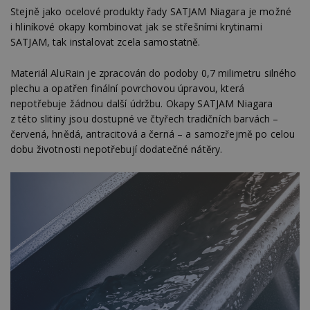
Stejně jako ocelové produkty řady SATJAM Niagara je možné
i hliníkové okapy kombinovat jak se střešními krytinami
SATJAM, tak instalovat zcela samostatně.
Materiál AluRain je zpracován do podoby 0,7 milimetru silného
plechu a opatřen finální povrchovou úpravou, která
nepotřebuje žádnou další údržbu. Okapy SATJAM Niagara
z této slitiny jsou dostupné ve čtyřech tradičních barvách –
červená, hnědá, antracitová a černá – a samozřejmě po celou
dobu životnosti nepotřebují dodatečné nátěry.