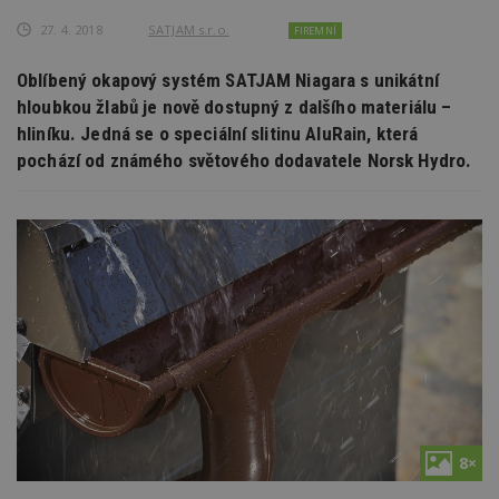
27. 4. 2018
SATJAM s.r.o.
FIREMNÍ
Oblíbený okapový systém SATJAM Niagara s unikátní
hloubkou žlabů je nově dostupný z dalšího materiálu –
hliníku. Jedná se o speciální slitinu AluRain, která
pochází od známého světového dodavatele Norsk Hydro.
8×