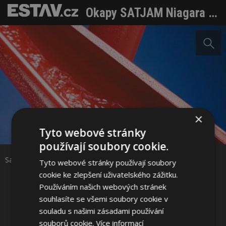
Okapy SATJAM Niagara za příznivou cenu a nově i z hliníku
×
Sdílet na Facebooku
Tyto webové stránky
používají soubory cookie.
Sdílet na Pinterestu
Satjam Niagara
Tyto webové stránky používají soubory
cookie ke zlepšení uživatelského zážitku.
Používáním našich webových stránek
7 / 8
souhlasíte se všemi soubory cookie v
souladu s našimi zásadami používání
souborů cookie.
Více informací