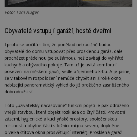
Foto: Tom Auger
Obyvatelé vstupují garáží, hosté dveřmi
I proto se počítá s tím, že poněkud netradičně budou
obyvatelé do domu vstupovat přes prosklenou garáž, dále
procházet prádelnou (se sušárnou), než zavítají do vyhřáté
kuchyně a obývacího pokoje. Tam už je uvítá komfortní
posezení na měkkém gauči, vedle příjemného krbu. A je jasné,
že v takovém rozpoložení nemůže chybět ani široké okno,
nabízející panoramatický výhled do již prožitého zasněženého
dobrodružství.
Toto „uživatelsky načasované“ funkční pojetí je pak odráženo
vnější stavbou, která objekt rozkládá do čtyř částí. Provozní
zázemí, hygienické a kuchyňské prostory, společenskou
místnost a obytné části s ložnicemi (na severu, doplněné
o velká štítová okna prosvětlující interiér). Prosklená garáž