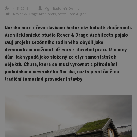
14. 5. 2018
Mgr. Radomír Dohnal
Rever & Drage Architects, foto: Tom Auger
Norsko má s dřevostavbami historicky bohaté zkušenosti.
Architektonické studio Rever & Drage Architects pojalo
svůj projekt sezónního rodinného obydlí jako
demonstraci možností dřeva ve stavební praxi. Rodinný
dům tak vypadá jako složený ze čtyř samostatných
objektů. Chata, která se musí vyrovnat s přírodními
podmínkami severského Norska, sází v první řadě na
tradiční řemeslné provedení stavby.