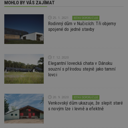
naleze
MOHLO BY VÁS ZAJÍMAT
soubor
relace
pravd
použit 
25. 1. 2021
ESTAV DOPORUČUJE
správu
Rodinný dům v Nučicích: Tři objemy
relace.
spojené do jedné stavby
tuuid
.creative-
1 rok 3
Tento 
serving.com
týdny
cookie
hlavně
bidswit
aby by
reklam
pro ná
7. 12. 2020
webu
Elegantní lovecká chata v Dánsku
relevan
souzní s přírodou stejně jako tamní
tuuid_lu
.creative-
1 rok 3
Obsah
lovci
serving.com
týdny
jedine
návště
které 
Bidswi
sledov
20. 9. 2020
návště
ESTAV DOPORUČUJE
více w
Venkovský dům ukazuje, že slepit staré
umožň
s novým lze i levně a efektně
Bidswi
optima
releva
reklamy
aby se