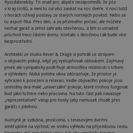
Ryssdalsnebby. To snad jen, abyste nezapomněli, že jste
v kraji trollů, a není tu od věci zavírat na noc dveře. V noci totiž
v horách ožívají postavy ze starých norských pověstí. Nebo se
to aspoň říká. Přes den, a za příznivého počasí, ale můžete
nechat garáž a zimní zahradu otevřenou, a tím si usnadnit
průchod mezi částmi domu. Kontakt s divočinou tak bude více
bezprostřední.
Architekti ze studia Rever & Drage si pohráli se stropem
v obývacím pokoji, když jej vystupňovali obloukem. Zajímavý
prvek ale sympaticky podtrhuje atmosféru místnosti s krbem
a výhledem. Nízká poloha okna zdůrazňuje, že prostor je
vyhrazen k posezení a relaxaci. Vedle obývacího pokoje jsou
umístěny dva malé „univerzální“ pokoje, které mohou fungovat
buď jako ložnice nebo pracovna. Na tuto část pak navazuje
„reprezentativní“ vstup pro hosty (aby nemuseli chodit přes
garáž) s jídelnou.
Kuchyně je vzdušná, prostorná, s terasovými dveřmi
směřujícími na východ, ve směru výhledu na příjezdovou cestu.
Koupelna má zapuštěná okna, tak aby umožnila prostup