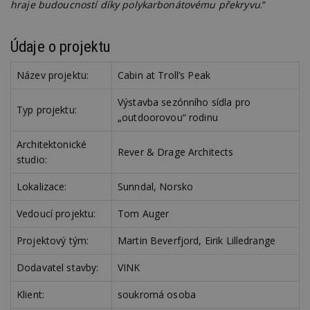
nutné
soubory
cílení
hraje budoucností díky polykarbonátovému překryvu
.“
soubory
Údaje o projektu
Funkční soubory
Nezařazené
Název projektu:
Cabin at Troll’s Peak
soubory
Výstavba sezónního sídla pro
Typ projektu:
„outdoorovou“ rodinu
Architektonické
Rever & Drage Architects
studio:
Nezbytně nutné soubory
Lokalizace:
Sunndal, Norsko
Výkonové soubory
Soubory cílení
Vedoucí projektu:
Tom Auger
Funkční soubory
Nezařazené soubory
Projektový tým:
Martin Beverfjord, Eirik Lilledrange
Nezbytně nutné soubory cookie umožňují základní
funkce webových stránek, jako je přihlášení
uživatele a správa účtu. Webové stránky nelze bez
Dodavatel stavby:
VINK
nezbytně nutných souborů cookie správně
používat.
Klient:
soukromá osoba
Provider
/