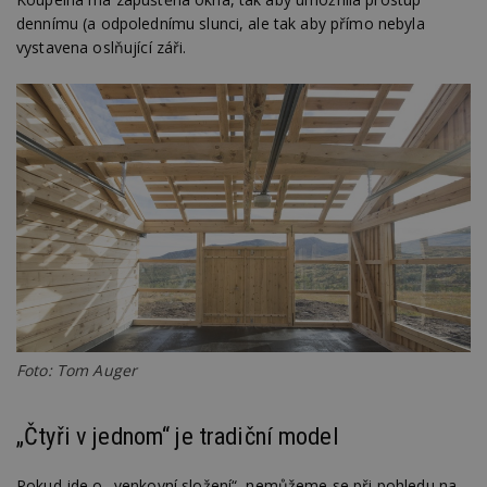
dennímu (a odpolednímu slunci, ale tak aby přímo nebyla
vystavena oslňující záři.
Foto: Tom Auger
„Čtyři v jednom“ je tradiční model
Pokud jde o „venkovní složení“, nemůžeme se při pohledu na