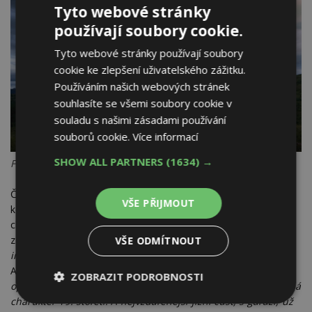
Tyto webové stránky
používají soubory cookie.
Tyto webové stránky používají soubory
cookie ke zlepšení uživatelského zážitku.
Používáním našich webových stránek
souhlasíte se všemi soubory cookie v
souladu s našimi zásadami používání
souborů cookie.
Více informací
SHOW ALL PARTNERS
(1634) →
Foto: Tom Auger
Části Chaty na Trolím vrchu jsou sice zbudovány různými
VŠE PŘIJMOUT
konstrukčními technikami, a každá z jednotek má svůj vlastní
charakter, ale příslušnost k celku je tu dotvořena stejným
zabarvením (na bázi dehtové impregnace). „
Můžete to
VŠE ODMÍTNOUT
interpretovat i jako ukázku stavební historie
,“ říká Tom
Auger. „
Nejvzdálenější, severní část má díky masivním
ZOBRAZIT PODROBNOSTI
opracovaným kmenům podobu středověku, obývací pokoj má
charakter 19. století. A nejvzdálenější jižní část, s garáží, už
Nezbytně
Výkonové
Soubory