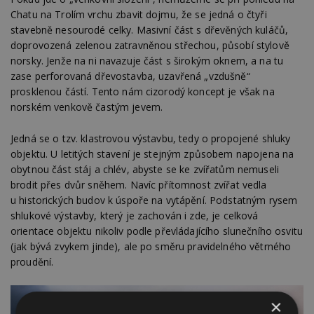
Chatu na Trolím vrchu zbavit dojmu, že se jedná o čtyři
stavebně nesourodé celky. Masivní část s dřevěných kuláčů,
doprovozená zelenou zatravněnou střechou, působí stylově
norsky. Jenže na ni navazuje část s širokým oknem, a na tu
zase perforovaná dřevostavba, uzavřená „vzdušně“
prosklenou částí. Tento nám cizorodý koncept je však na
norském venkově častým jevem.
Jedná se o tzv. klastrovou výstavbu, tedy o propojené shluky
objektu. U letitých stavení je stejným způsobem napojena na
obytnou část stáj a chlév, abyste se ke zvířatům nemuseli
brodit přes dvůr sněhem. Navíc přítomnost zvířat vedla
u historických budov k úspoře na vytápění. Podstatným rysem
shlukové výstavby, který je zachován i zde, je celková
orientace objektu nikoliv podle převládajícího slunečního osvitu
(jak bývá zvykem jinde), ale po směru pravidelného větrného
proudění.
×