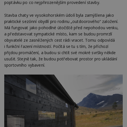
poptávku po co nejpřirozenějším provedení stavby.
Stavba chaty ve vysokohorském údolí byla zamýšlena jako
praktické sezónní obydlí pro rodinu „outdoorového“ založení.
Má fungovat jako pohodlné útočiště před nepohodou venku,
a představovat sympatické místo, kam se budou promrzlí
obyvatelé ze zasněžených cest rádi vracet. Tomu odpovídá
i funkční řazení místností. Počítá se tu s tím, že příchozí
přijdou promáčení, a budou si chtít své mokré svršky někde
usušit. Stejně tak, že budou potřebovat prostor pro ukládání
sportovního vybavení.