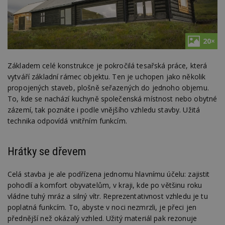
20×
Základem celé konstrukce je pokročilá tesařská práce, která
vytváří základní rámec objektu. Ten je uchopen jako několik
propojených staveb, plošně seřazených do jednoho objemu.
To, kde se nachází kuchyně společenská místnost nebo obytné
zázemí, tak poznáte i podle vnějšího vzhledu stavby. Užitá
technika odpovídá vnitřním funkcím.
Hrátky se dřevem
Celá stavba je ale podřízena jednomu hlavnímu účelu: zajistit
pohodlí a komfort obyvatelům, v kraji, kde po většinu roku
vládne tuhý mráz a silný vítr. Reprezentativnost vzhledu je tu
poplatná funkcím. To, abyste v noci nezmrzli, je přeci jen
přednější než okázalý vzhled. Užitý materiál pak rezonuje