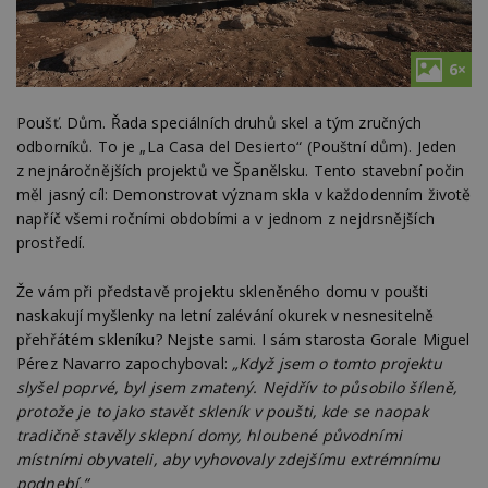
6×
Poušť. Dům. Řada speciálních druhů skel a tým zručných
odborníků. To je „La Casa del Desierto“ (Pouštní dům). Jeden
z nejnáročnějších projektů ve Španělsku. Tento stavební počin
měl jasný cíl: Demonstrovat význam skla v každodenním životě
napříč všemi ročními obdobími a v jednom z nejdrsnějších
prostředí.
Že vám při představě projektu skleněného domu v poušti
naskakují myšlenky na letní zalévání okurek v nesnesitelně
přehřátém skleníku? Nejste sami. I sám starosta Gorale Miguel
Pérez Navarro zapochyboval:
„Když jsem o tomto projektu
slyšel poprvé, byl jsem zmatený.
Nejdřív to působilo šíleně,
protože je to jako stavět skleník v poušti, kde se naopak
tradičně stavěly sklepní domy, hloubené původními
místními obyvateli, aby vyhovovaly zdejšímu extrémnímu
podnebí.“