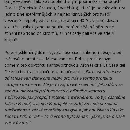
liší. Je vystavěn tak, aby odolal drsným podmínkám na poušti
Gorafe (Provincie Granada, Španělsko), která je považována za
jedno z nejextrémnějších a nejnepříznivějších prostředí
v Evropě. Teploty zde v létě přesahují i 40 °C, v zimě klesají
k -10 °C. Jelikož jsme na poušti, není zde žádné přirozené
stínění například od stromů, slunce tedy pálí vše ve zdejší
krajině.
Pojem „skleněný dům“ vyvolá i asociace s ikonou designu od
světového architekta Miese van den Rohe, prosklenným
domem pro doktorku Farnsworthovou. Architektka La Casa del
Deierto inspiraci označuje za nepřesnou:
„Farnswort´s house
od Miese van der Rohe nebyl pro nás v tomto projektu
zdrojem inspirace. Ale je to zajímavé srovnání. Jeho dům se
zabýval otázkami průhlednosti a přímého kontaktu
s přírodou, jak propojit interiér s exteriérem. To byl částečně
také náš úkol, avšak náš projekt se zabýval také otázkami
udržitelnosti, nízké spotřeby energie a jak používat sklo jako
konstrukční prvek – to všechno bylo zadání, jaké jsme museli
vzít v úvahu.“