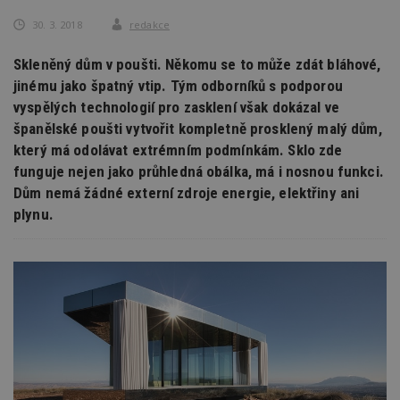
30. 3. 2018
redakce
Skleněný dům v poušti. Někomu se to může zdát bláhové,
jinému jako špatný vtip. Tým odborníků s podporou
vyspělých technologií pro zasklení však dokázal ve
španělské poušti vytvořit kompletně prosklený malý dům,
který má odolávat extrémním podmínkám. Sklo zde
funguje nejen jako průhledná obálka, má i nosnou funkci.
Dům nemá žádné externí zdroje energie, elektřiny ani
plynu.