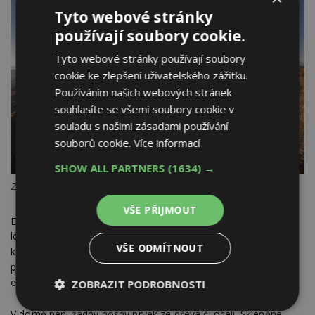
Tyto webové stránky
používají soubory cookie.
Tyto webové stránky používají soubory
cookie ke zlepšení uživatelského zážitku.
Používáním našich webových stránek
souhlasíte se všemi soubory cookie v
souladu s našimi zásadami používání
souborů cookie.
Více informací
SHOW ALL PARTNERS
(1634) →
Zdroj fotek: PRAM Consulting
VŠE PŘIJMOUT
2
Dům o rozloze pouhých 20 m
se skládá ze tří místností:
ložnice, koupelny a obývacího pokoje. Velký prostor přímo
VŠE ODMÍTNOUT
komunikuje s okolím, jelikož stěny domu jsou kompletně
prosklené. La Casa disponuje i systémem filtrace vody, výroby
energie a sadou fotovoltaických panelů.
ZOBRAZIT PODROBNOSTI
Nezbytně
Výkonové
Soubory
V domě není žádný nosný prvek ze dřeva či oceli. Skleněné