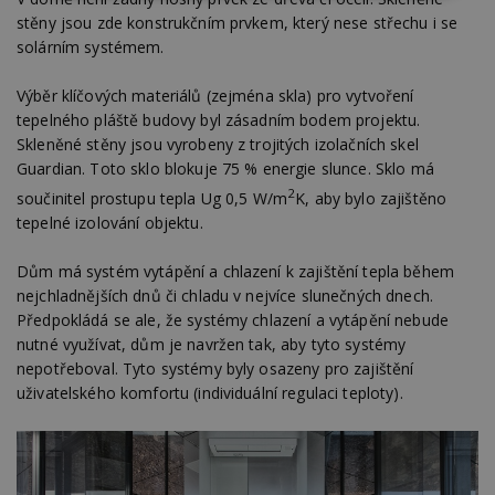
nutné
soubory
cílení
stěny jsou zde konstrukčním prvkem, který nese střechu i se
soubory
solárním systémem.
Výběr klíčových materiálů (zejména skla) pro vytvoření
Funkční soubory
Nezařazené
tepelného pláště budovy byl zásadním bodem projektu.
soubory
Skleněné stěny jsou vyrobeny z trojitých izolačních skel
Guardian. Toto sklo blokuje 75 % energie slunce. Sklo má
2
součinitel prostupu tepla Ug 0,5 W/m
K, aby bylo zajištěno
tepelné izolování objektu.
Dům má systém vytápění a chlazení k zajištění tepla během
Nezbytně nutné soubory
nejchladnějších dnů či chladu v nejvíce slunečných dnech.
Předpokládá se ale, že systémy chlazení a vytápění nebude
Výkonové soubory
Soubory cílení
nutné využívat, dům je navržen tak, aby tyto systémy
Funkční soubory
Nezařazené soubory
nepotřeboval. Tyto systémy byly osazeny pro zajištění
uživatelského komfortu (individuální regulaci teploty).
Nezbytně nutné soubory cookie umožňují základní
funkce webových stránek, jako je přihlášení
uživatele a správa účtu. Webové stránky nelze bez
nezbytně nutných souborů cookie správně
používat.