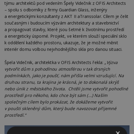
týmu architektů pod vedením Špely Videčnik z OFIS Architects
– spolu s odborníky z firmy Guardian Glass, inženýry
a energetickými konzultanty z AKT II aTranssolar. Cílem je čelit
současným i budoucím výzvám architektury a stavebnictví
a propagovat stavby, které jsou šetrné k životnímu prostředí
a energeticky úsporné. Projekt, ve kterém slouží speciální sklo
k oddělení každého prostoru, ukazuje, že je možné měnit
interiér domu volbou nejvhodnějšího skla pro danou situaci.
Špela Videčnik, architektka v OFIS Architects řekla:
„Výzva
vytvořit dům s pohodlnou atmosférou v tak drsných
podmínkách, jako je poušť, nám přišla velmi vzrušující.
Na
druhou stranu, ta krajina je krásná, je to dokonalá skrýš
nebo únik z městského života. Chtěli jsme vytvořit pohodlné
prostředí pro někoho, kdo chce být sám (...) Naším
společným cílem bylo prokázat, že dokážeme vytvořit
v poušti skleněný dům, který bude navozovat příjemné
prostředí.“
×