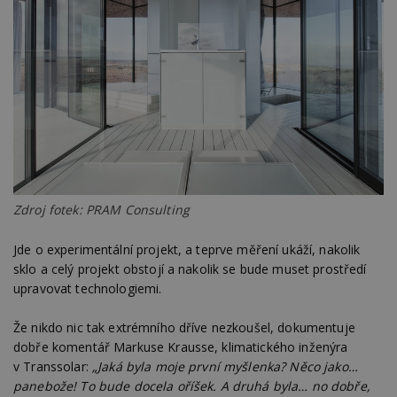
Provider
/
Název
Vyprší
P
Doména
_hjIncludedInPageviewSample
2
T
Hotjar Ltd
minuty
co
www.estav.cz
na
ab
Ho
zd
ná
z
vz
d
l
z
st
w
Zdroj fotek: PRAM Consulting
_dc_gtm_UA-53599847-1
.estav.cz
53
T
sekund
co
Jde o experimentální projekt, a teprve měření ukáží, nakolik
př
w
sklo a celý projekt obstojí a nakolik se bude muset prostředí
po
upravovat technologiemi.
S
Go
da
Že nikdo nic tak extrémního dříve nezkoušel, dokumentuje
kó
Po
dobře komentář Markuse Krausse, klimatického inženýra
lz
v Transsolar:
„Jaká byla moje první myšlenka?
Něco jako…
z
nu
panebože! To bude docela oříšek. A druhá byla… no dobře,
be