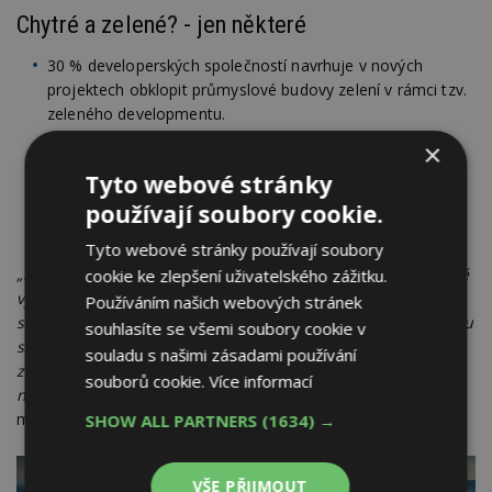
Chytré a zelené? - jen některé
30 % developerských společností navrhuje v nových
projektech obklopit průmyslové budovy zelení v rámci tzv.
zeleného developmentu.
30 % společností pociťuje poptávku po tzv. 'chytrých
×
továrnách' souvisejících s Průmyslem 4.0.
Tyto webové stránky
Alespoň částečný zájem o takový typ průmyslových
používají soubory cookie.
nemovitostí pak má další pětina (20 procent) zákazníků.
Tyto webové stránky používají soubory
„I když celá řada investorů v současnosti již optimalizuje své
cookie ke zlepšení uživatelského zážitku.
výrobní procesy a technologie, popř. vyžaduje vyšší
Používáním našich webových stránek
sofistikovanost procesní části a její provázanost se samotnou
souhlasíte se všemi soubory cookie v
stavbou, je možno říci, že poptávka po 'chytrých továrnách'
souladu s našimi zásadami používání
zatím není obecně příliš aktuální. Nicméně, toto bude
souborů cookie.
Více informací
nezvratný trend pro budoucnost,“
říká Jan Lidral, marketing
manager Central Europe, Takenaka Europe Gmb.
SHOW ALL PARTNERS
(1634) →
VŠE PŘIJMOUT