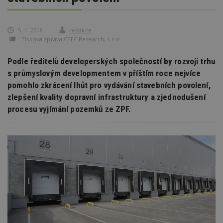
5. 1. 2018
redakce
Tisková zpráva CEEC Research, s.r.o.
Podle ředitelů developerských společností by rozvoji trhu
s průmyslovým developmentem v příštím roce nejvíce
pomohlo zkrácení lhůt pro vydávání stavebních povolení,
zlepšení kvality dopravní infrastruktury a zjednodušení
procesu vyjímání pozemků ze ZPF.