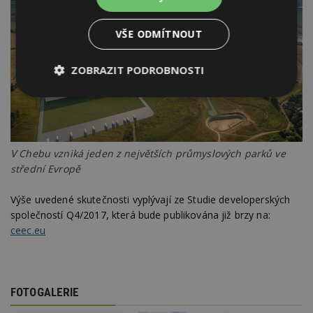
VŠE ODMÍTNOUT
ZOBRAZIT PODROBNOSTI
Nezbytně
Výkonové
Soubory
nutné
soubory
cílení
soubory
V Chebu vzniká jeden z největších průmyslových parků ve
střední Evropě
Funkční soubory
Nezařazené
soubory
Výše uvedené skutečnosti vyplývají ze Studie developerských
společností Q4/2017, která bude publikována již brzy na:
ceec.eu
Nezbytně nutné soubory
FOTOGALERIE
Výkonové soubory
Soubory cílení