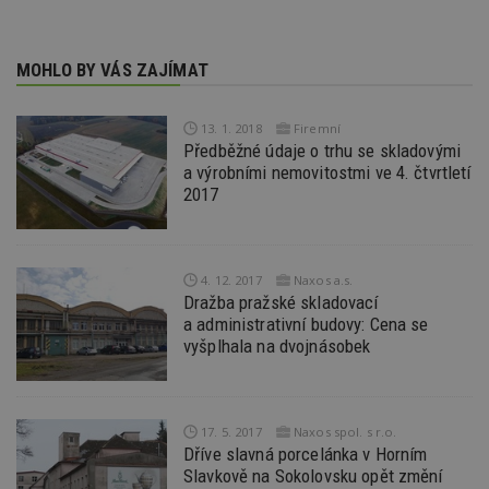
pr
po
N
ž
MOHLO BY VÁS ZAJÍMAT
id
i
_hjAbsoluteSessionInProgress
29
S
Hotjar Ltd
13. 1. 2018
Firemní
minut
je
.estav.cz
Předběžné údaje o trhu se skladovými
54
ab
sekund
sl
a výrobními nemovitostmi ve 4. čtvrtletí
ce
2017
pr
po
N
ž
id
i
4. 12. 2017
Naxos a.s.
Dražba pražské skladovací
counter
www.estav.cz
29
T
a administrativní budovy: Cena se
minut
co
53
po
vyšplhala na dvojnásobek
sekund
vy
se
__gfp_64b
1 rok
Je
Google LLC
so
.estav.cz
kt
17. 5. 2017
Naxos spol. s r.o.
sp
Dříve slavná porcelánka v Horním
da
Slavkově na Sokolovsku opět změní
c