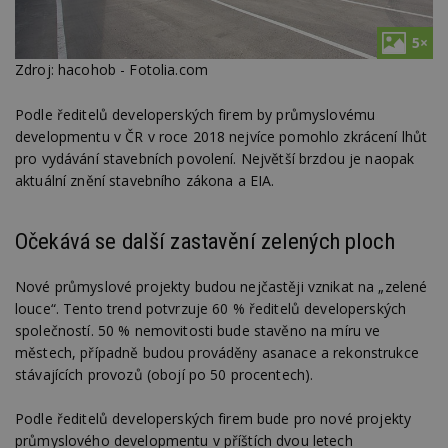
5×
Zdroj: hacohob - Fotolia.com
Podle ředitelů developerských firem by průmyslovému
developmentu v ČR v roce 2018 nejvíce pomohlo zkrácení lhůt
pro vydávání stavebních povolení. Největší brzdou je naopak
aktuální znění stavebního zákona a EIA.
Očekává se další zastavění zelených ploch
Nové průmyslové projekty budou nejčastěji vznikat na „zelené
louce“. Tento trend potvrzuje 60 % ředitelů developerských
společností. 50 % nemovitosti bude stavěno na míru ve
městech, případně budou prováděny asanace a rekonstrukce
stávajících provozů (obojí po 50 procentech).
Podle ředitelů developerských firem bude pro nové projekty
průmyslového developmentu v příštích dvou letech