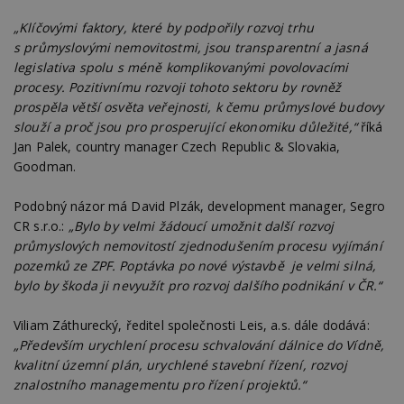
„Klíčovými faktory, které by podpořily rozvoj trhu
s průmyslovými nemovitostmi, jsou transparentní a jasná
legislativa spolu s méně komplikovanými povolovacími
procesy. Pozitivnímu rozvoji tohoto sektoru by rovněž
prospěla větší osvěta veřejnosti, k čemu průmyslové budovy
slouží a proč jsou pro prosperující ekonomiku důležité,“
říká
Jan Palek, country manager Czech Republic & Slovakia,
Goodman.
Podobný názor má David Plzák, development manager, Segro
CR s.r.o.:
„Bylo by velmi žádoucí umožnit další rozvoj
průmyslových nemovitostí zjednodušením procesu vyjímání
pozemků ze ZPF. Poptávka po nové výstavbě je velmi silná,
bylo by škoda ji nevyužít pro rozvoj dalšího podnikání v ČR.“
Viliam Záthurecký, ředitel společnosti Leis, a.s. dále dodává:
„Především urychlení procesu schvalování dálnice do Vídně,
kvalitní územní plán, urychlené stavební řízení, rozvoj
znalostního managementu pro řízení projektů.“