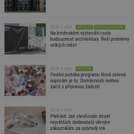
relevan
sid
.seznam.cz
4 týdny 2
Toto j
dny
běžný 
soubor
ale po
naleze
29. 5. 2026
AKTUÁLNĚ
NÁVŠTĚVA NA STAVBĚ
soubor
Na brněnském výstavišti roste
relace
budoucnost architektury. Řeší problémy
pravd
použit 
velkých měst
správu
relace.
tuuid
.creative-
1 rok 3
Tento 
serving.com
týdny
cookie
hlavně
28. 5. 2026
AKTUÁLNĚ
bidswit
Finální podoba programu Nová zelená
aby by
úsporám je tu. Domácnosti mohou
reklam
pro ná
začít s přípravou žádostí
webu
relevan
tuuid_lu
.creative-
1 rok 3
Obsah
serving.com
týdny
jedine
13. 1. 2026
návště
které 
Přehled: Jak zlevňovalo deset
Bidswi
největších dodavatelů věrným
sledov
návště
zákazníkům za uplynulý rok
více w