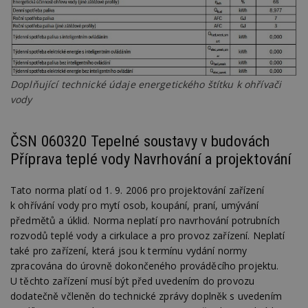
funkce webových stránek, jako je přihlášení
uživatele a správa účtu. Webové stránky nelze bez
nezbytně nutných souborů cookie správně
používat.
Provider
/
Název
Vyprší
P
Doména
Doplňující technické údaje energetického štítku k ohřívači
_hjIncludedInPageviewSample
2
T
Hotjar Ltd
minuty
co
www.estav.cz
vody
na
ab
Ho
zd
ČSN 060320 Tepelné soustavy v budovách
ná
z
Příprava teplé vody Navrhování a projektování
vz
d
l
Tato norma platí od 1. 9. 2006 pro projektování zařízení
z
st
k ohřívání vody pro mytí osob, koupání, praní, umývání
w
předmětů a úklid. Norma neplatí pro navrhování potrubních
_dc_gtm_UA-53599847-1
.estav.cz
53
T
rozvodů teplé vody a cirkulace a pro provoz zařízení. Neplatí
sekund
co
př
také pro zařízení, která jsou k termínu vydání normy
w
zpracována do úrovně dokončeného prováděcího projektu.
po
S
U těchto zařízení musí být před uvedením do provozu
Go
dodatečně včleněn do technické zprávy doplněk s uvedením
da
kó