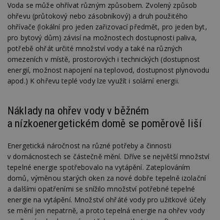
Voda se může ohřívat různým způsobem. Zvolený způsob
ohřevu (průtokový nebo zásobníkový) a druh použitého
ohřívače (lokální pro jeden zařizovací předmět, pro jeden byt,
pro bytový dům) závisí na možnostech dostupnosti paliva,
potřebě ohřát určité množství vody a také na různých
omezeních v místě, prostorových i technických (dostupnost
energií, možnost napojení na teplovod, dostupnost plynovodu
apod.) K ohřevu teplé vody lze využít i solární energii.
Náklady na ohřev vody v běžném
a nízkoenergetickém domě se poměrově liší
Energetická náročnost na různé potřeby a činnosti
v domácnostech se částečně mění. Dříve se největší množství
tepelné energie spotřebovalo na vytápění. Zateplováním
domů, výměnou starých oken za nové dobře tepelně izolační
a dalšími opatřeními se snížilo množství potřebné tepelné
energie na vytápění. Množství ohřáté vody pro užitkové účely
se mění jen nepatrně, a proto tepelná energie na ohřev vody