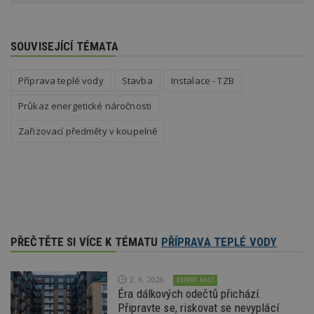
54 sekund
cookie
.doubleclick.net
společ
Double
(kterou
SOUVISEJÍCÍ TÉMATA
společ
Google
zjistila
prohlí
Příprava teplé vody
Stavba
Instalace - TZB
návště
webu 
Průkaz energetické náročnosti
soubor
id
.m6r.eu
2 měsíce 4
Tento 
Zařizovací předměty v koupelně
týdny
cookie
používá
analýz
optima
reklam
kampan
Double
Google
Suite
tuuid
.bidswitch.net
1 rok
Tento 
PŘEČTĚTE SI VÍCE K TÉMATU
PŘÍPRAVA TEPLÉ VODY
cookie
hlavně
bidswit
aby by
2. 6. 2026
EXPERT RADÍ
reklam
Éra dálkových odečtů přichází.
pro ná
webu
Připravte se, riskovat se nevyplácí