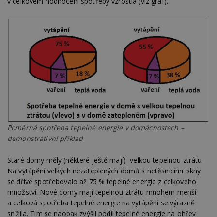
v celkovém hodnocení spotřeby vzrostla (viz graf).
Poměrná spotřeba tepelné energie v domácnostech –
demonstrativní příklad
Staré domy měly (některé ještě mají) velkou tepelnou ztrátu.
Na vytápění velkých nezateplených domů s netěsnicími okny
se dříve spotřebovalo až 75 % tepelné energie z celkového
množství. Nové domy mají tepelnou ztrátu mnohem menší
a celková spotřeba tepelné energie na vytápění se výrazně
snížila. Tím se naopak zvýšil podíl tepelné energie na ohřev