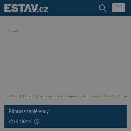
REKLAMA
ESTAV.cz
Témata
Zařizujeme a vybavujeme
Příprava teplé vody
Ohřev t
Příprava teplé vody
VÍCE O TÉMATU