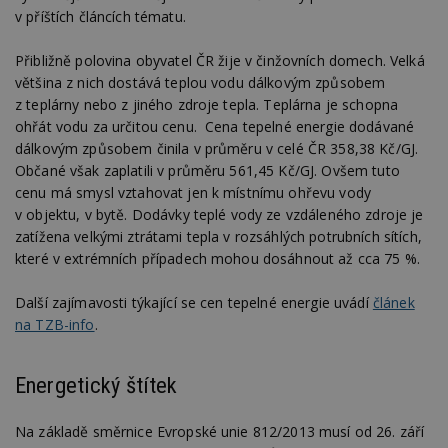
v příštích článcích tématu.
Přibližně polovina obyvatel ČR žije v činžovních domech. Velká
většina z nich dostává teplou vodu dálkovým způsobem
z teplárny nebo z jiného zdroje tepla. Teplárna je schopna
ohřát vodu za určitou cenu. Cena tepelné energie dodávané
dálkovým způsobem činila v průměru v celé ČR 358,38 Kč/GJ.
Občané však zaplatili v průměru 561,45 Kč/GJ. Ovšem tuto
cenu má smysl vztahovat jen k místnímu ohřevu vody
v objektu, v bytě. Dodávky teplé vody ze vzdáleného zdroje je
zatížena velkými ztrátami tepla v rozsáhlých potrubních sítích,
které v extrémních případech mohou dosáhnout až cca 75 %.
Další zajímavosti týkající se cen tepelné energie uvádí
článek
na TZB-info
.
Energetický štítek
Na základě směrnice Evropské unie 812/2013 musí od 26. září