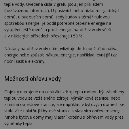
teplé vody. Uvedená čísla v grafu jsou jen příkladem
(nezávaznou informací). U pasivních nebo nízkoenergetických
domů, u budoucích domů, tedy budov s téměř nulovou
spotřebou energie, je podíl potřebné tepelné energie na
vytápění ještě menší a podíl energie na ohřev vody větší
a v některých případech přesahuje i 50 %.
Náklady na ohřev vody dále ovlivňuje druh použitého paliva,
energie nebo způsob nákupu energie, například levnější tzv.
noční sazba elektřiny.
Možnosti ohřevu vody
Objekty napojené na centrální zdroj tepla mohou být zásobeny
teplou vodu ze vzdáleného zdroje, výměníkové stanice, nebo
z místní objektové stanice, ale například v bytových domech se
stále více uplatňují i bytové stanice s vlastním ohřevem vody.
Mnohé bytové domy mají vlastní kotelnu s ohřevem vody přes
výměníky tepla.