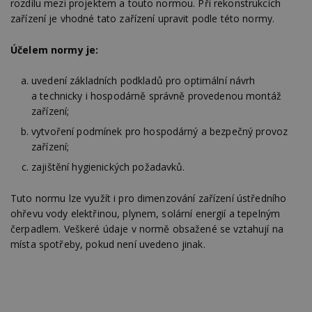
rozdílu mezi projektem a touto normou. Při rekonstrukcích
Po
zařízení je vhodné tato zařízení upravit podle této normy.
lz
z
nu
be
Účelem normy je:
sk
f
s
uvedení základních podkladů pro optimální návrh
ná
a technicky i hospodárně správně provedenou montáž
je
kt
zařízení;
id
p
vytvoření podmínek pro hospodárný a bezpečný provoz
ú
An
zařízení;
id
www.estav.cz
1 rok
T
zajištění hygienických požadavků.
co
po
vy
Tuto normu lze využít i pro dimenzování zařízení ústředního
se
ohřevu vody elektřinou, plynem, solární energií a tepelným
_hjFirstSeen
29
S
Hotjar Ltd
čerpadlem. Veškeré údaje v normě obsažené se vztahují na
minut
je
.estav.cz
místa spotřeby, pokud není uvedeno jinak.
54
ab
sekund
sl
ce
pr
po
N
ž