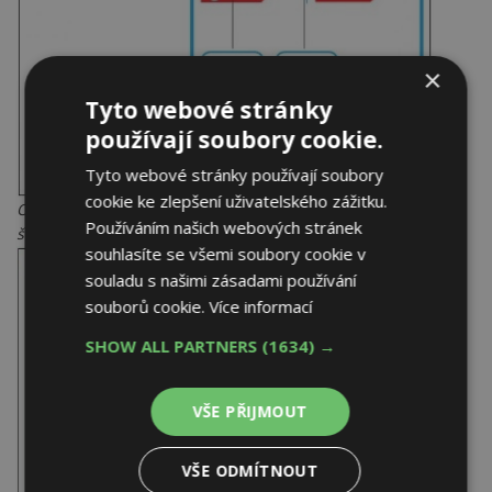
×
Tyto webové stránky
používají soubory cookie.
Tyto webové stránky používají soubory
cookie ke zlepšení uživatelského zážitku.
Obecný energetický štítek s vysvětlivkami a ukázka
Používáním našich webových stránek
štítku plynového průtokového ohřívače vody
souhlasíte se všemi soubory cookie v
souladu s našimi zásadami používání
souborů cookie.
Více informací
SHOW ALL PARTNERS
(1634) →
VŠE PŘIJMOUT
VŠE ODMÍTNOUT