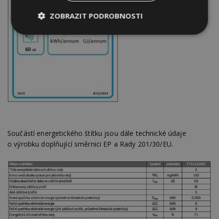
ZOBRAZIT PODROBNOSTI
Nezbytně
Výkonové
Soubory
nutné
soubory
cílení
soubory
Funkční soubory
Nezařazené
soubory
Součástí energetického štítku jsou dále technické údaje
o výrobku doplňující směrnici EP a Rady 201/30/EU.
Nezbytně nutné soubory
Výkonové soubory
Soubory cílení
Funkční soubory
Nezařazené soubory
Nezbytně nutné soubory cookie umožňují základní