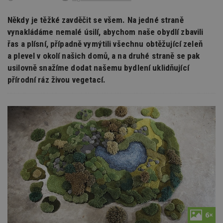
Někdy je těžké zavděčit se všem. Na jedné straně
vynakládáme nemalé úsilí, abychom naše obydlí zbavili
řas a plísní, případně vymýtili všechnu obtěžující zeleň
a plevel v okolí našich domů, a na druhé straně se pak
usilovně snažíme dodat našemu bydlení uklidňující
přírodní ráz živou vegetací.
6×