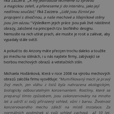
říká Zazzera.
„
A my jednoduše vezmeme tu syrovou
soubory
a magickou zeleň, a přeneseme ji do interiéru, jako její
nedílnou součást
,“ říká Zazzera. „
Lidé jsou žízniví po
propojení s divočinou, a naše mechové a lišejníkové stěny
Funkční soubory
Nezařazené
jsou jim oázou.“
Výsledkem jejich práce jsou pak živé nástěnné
soubory
obrazy, založené na principech tzv. biofilního designu.
Nemusíte na nich utírat prach, ale musíte je rosit a zalévat, aby
vypadaly stále svěží.
A pokud to do Arizony máte přecijen trochu daleko a toužíte
po mechu na stěnách, i u nás najdete firmy, zabývající se
tvorbou mechových obrazů a vetetačních stěn.
Nezbytně nutné soubory
Výkonové soubory
Soubory cílení
Michaela Hoďánková, která v roce 2008 na výrobu mechových
Funkční soubory
Nezařazené soubory
obrazů založila firmu vysvětluje:
"
Mumifikovaný mech je pravý
živý mech, jen vláhu z listů byla nahrazena ekologickým,
Nezbytně nutné soubory cookie umožňují základní
biologicky odbouratelným konzervantem. Rostliny, které se
funkce webových stránek, jako je přihlášení
uživatele a správa účtu. Webové stránky nelze bez
preparují tímto způsobem, jsou zakonzervovány na mnoho
nezbytně nutných souborů cookie správně
let a udrží si svůj přirozený vzhled, vůni i barvu. Životnost
používat.
konzervovaného mechu záleží na místě instalace. Za
Provider
/
normálních podmínek si svůj vzhled zachová až 10 let.
Název
Vyprší
P