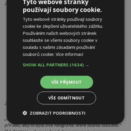
Tyto webové stránky
Zdroj: Pat Mahan
používají soubory cookie.
Tyto webové stránky používají soubory
cookie ke zlepšení uživatelského zážitku.
Používáním našich webových stránek
souhlasíte se všemi soubory cookie v
souladu s našimi zásadami používání
souborů cookie.
Více informací
SHOW ALL PARTNERS
(1634) →
VŠE PŘIJMOUT
VŠE ODMÍTNOUT
Zdroj: Pat Mahan
ZOBRAZIT PODROBNOSTI
„
Lidé si přejí, aby jejich kus zahrady dokonale napodoboval
Nezbytně
Výkonové
Soubory
přírodu, aby to byla živá fotografie, které budou součástí,“
nutné
soubory
cílení