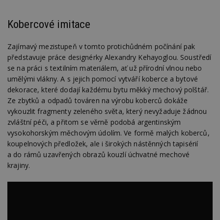
Kobercové imitace
Zajímavý mezistupeň v tomto protichůdném počínání pak
představuje práce designérky Alexandry Kehayoglou. Soustředí
se na práci s textilním materiálem, ať už přírodní vlnou nebo
umělými vlákny. A s jejich pomocí vytváří koberce a bytové
dekorace, které dodají každému bytu měkký mechový polštář.
Ze zbytků a odpadů továren na výrobu koberců dokáže
vykouzlit fragmenty zeleného světa, který nevyžaduje žádnou
zvláštní péči, a přitom se věrně podobá argentinským
vysokohorským měchovým údolím. Ve formě malých koberců,
koupelnových předložek, ale i širokých nástěnných tapisérií
a do rámů uzavřených obrazů kouzlí úchvatné mechové
krajiny.