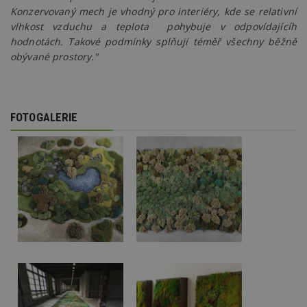
Doména
Konzervovaný mech je vhodný pro interiéry, kde se relativní
_hjIncludedInPageviewSample
2
T
Hotjar Ltd
vlhkost vzduchu a teplota pohybuje v odpovídajícíh
minuty
co
www.estav.cz
na
hodnotách. Takové podmínky splňují téměř všechny běžně
ab
obývané prostory."
Ho
zd
ná
z
vz
d
FOTOGALERIE
l
z
st
w
_dc_gtm_UA-53599847-1
.estav.cz
53
T
sekund
co
př
w
po
S
Go
da
kó
Po
lz
z
nu
be
sk