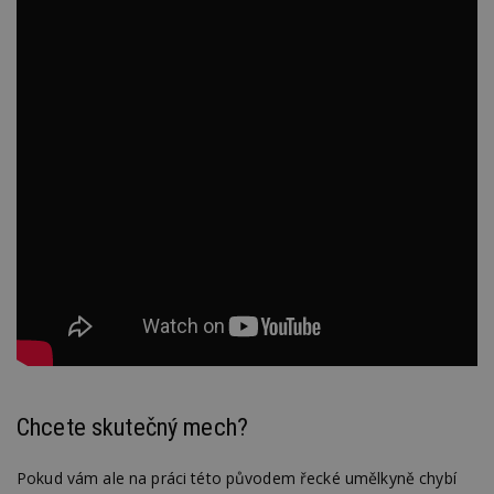
Chcete skutečný mech?
Pokud vám ale na práci této původem řecké umělkyně chybí