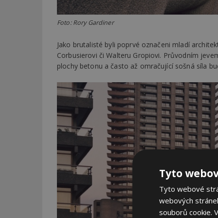
Foto: Rory Gardiner
Jako brutalisté byli poprvé označeni mladí archite
Corbusierovi či Walteru Gropiovi. Průvodním jeve
plochy betonu a často až omračující sošná síla bud
Tyto webov
Tyto webové strán
webových stránek
souborů cookie.
V