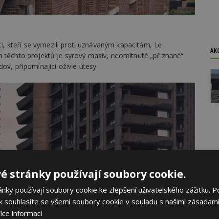
kti, kteří se vymezili proti uznávaným kapacitám, Le
AK
m těchto projektů je syrový masiv, neomítnuté „přiznané“
ov, připomínající oživlé útesy.
é stránky používají soubory cookie.
ky používají soubory cookie ke zlepšení uživatelského zážitku. P
 souhlasíte se všemi soubory cookie v souladu s našimi zásadami
íce informací