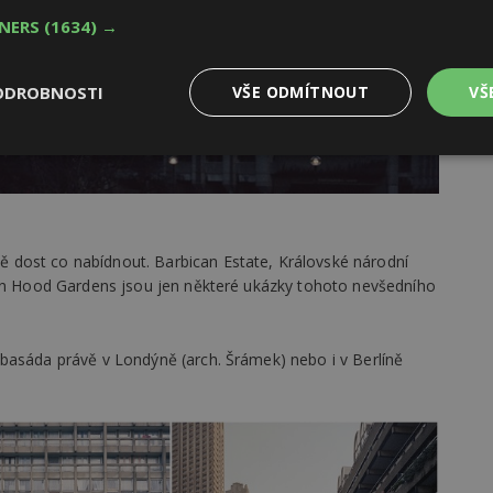
TNERS
(1634) →
ODROBNOSTI
VŠE ODMÍTNOUT
VŠ
Výkonové
Soubory cílení
Funkční
y
soubory
soubory
dost co nabídnout. Barbican Estate, Královské národní
bin Hood Gardens jsou jen některé ukázky tohoto nevšedního
oubory
Výkonové soubory
Soubory cílení
Funkční soubory
Ne
basáda právě v Londýně (arch. Šrámek) nebo i v Berlíně
ry cookie umožňují základní funkce webových stránek, jako je přihlášení uživatele
e bez nezbytně nutných souborů cookie správně používat.
Provider
/
Vyprší
Popis
Doména
geviewSample
2
Tento soubor cookie je nastaven tak, 
Hotjar Ltd
minuty
Hotjar o tom, zda je tento návštěvník 
www.estav.cz