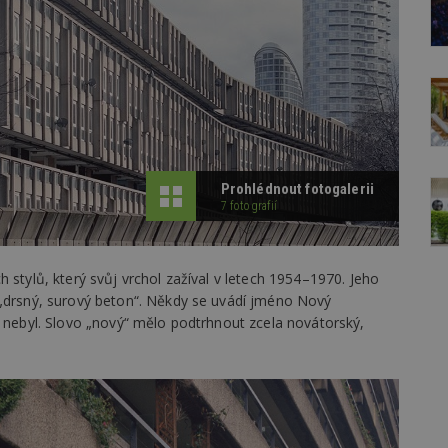
Prohlédnout fotogalerii
7 fotografií
 stylů, který svůj vrchol zažíval v letech 1954–1970. Jeho
 „drsný, surový beton“. Někdy se uvádí jméno Nový
s nebyl. Slovo „nový“ mělo podtrhnout zcela novátorský,