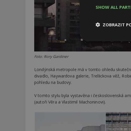
SHOW ALL PAR
ZOBRAZIT P
Nezbytně
nutné soubor
Foto: Rory Gardiner
Londýnská metropole má v tomto ohledu skutečně 
divadlo, Haywardova galerie, Trellickova věž, Ro
pohledu na budovy.
Nezbytně nutné s
V tomto stylu byla vystavěna i československá am
Nezbytně nutné soubo
(autoři Věra a Vlastimil Machoninovi).
Webové stránky nelz
Název
_hjIncludedInPa