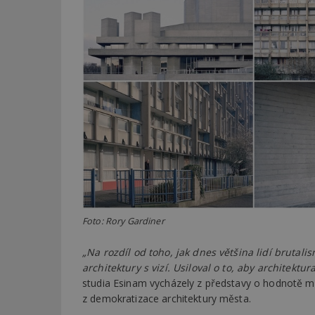
_dc_gtm_UA-53599
id
_hjFirstSeen
_hjAbsoluteSessi
Foto: Rory Gardiner
counter
„Na rozdíl od toho, jak dnes většina lidí brutal
architektury s vizí. Usiloval o to, aby architektu
studia Esinam vycházely z představy o hodnotě me
__gfp_64b
z demokratizace architektury města.