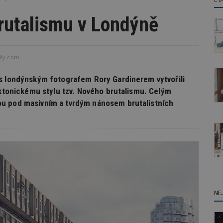
brutalismu v Londýně
ily.com
 s londýnským fotografem Rory Gardinerem vytvořili
ektonickému stylu tzv. Nového brutalismu. Celým
ou pod masivním a tvrdým nánosem brutalistních
NE