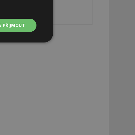
E PŘIJMOUT
Nezařazené
soubory
zařazené soubory
 a správa účtu.
aby informoval
zahrnut do