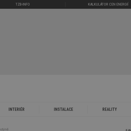
TZB-INFO
KALKULÁTOR CEN ENERGIÍ
INTERIÉR
INSTALACE
REALITY
ondýně
E-