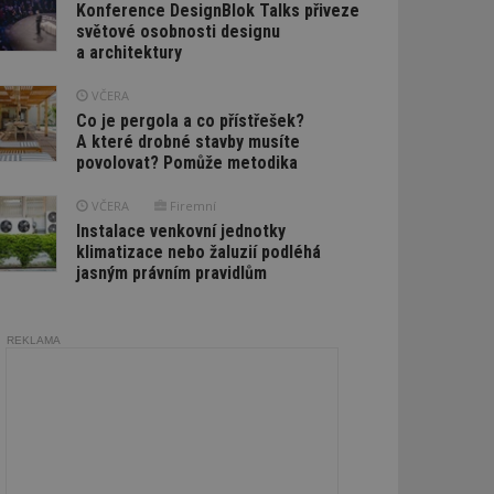
Konference DesignBlok Talks přiveze
světové osobnosti designu
a architektury
VČERA
Co je pergola a co přístřešek?
A které drobné stavby musíte
povolovat? Pomůže metodika
VČERA
Firemní
Instalace venkovní jednotky
klimatizace nebo žaluzií podléhá
jasným právním pravidlům
REKLAMA