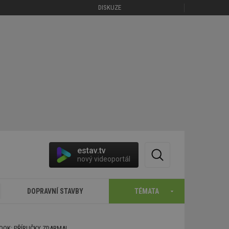
DISKUZE
estav.tv
nový videoportál
DOPRAVNÍ STAVBY
TÉMATA
BOOK: PŘÍRUČKY ZDARMA!