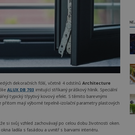
NE
 šedých dekoračních fólií, včetně 4 odstínů
Architecture
ólie
ALUX DB 703
imitující stříkaný práškový hliník. Speciální
ejí typický třpytivý kovový efekt. S těmito barevnými
le přitom mají výborné tepelně-izolační parametry plastových
kže si svůj vzhled zachovávají po celou dobu životnosti oken.
okna ladila s fasádou a uvnitř s barvami interiéru.