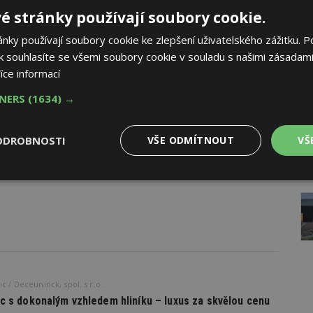
é stránky používají soubory cookie.
ky používají soubory cookie ke zlepšení uživatelského zážitku. P
 souhlasíte se všemi soubory cookie v souladu s našimi zásadami
íce informací
TNERS
(1634) →
ODROBNOSTI
VŠE ODMÍTNOUT
VŠ
AK
Výkonové
Soubory cílení
Funkční
y
soubory
soubory
c / Deceuninck, spol. s r.o.
oubory
Výkonové soubory
Soubory cílení
Funkční soubory
Ne
ic s dokonalým vzhledem hliníku – luxus za skvělou cenu