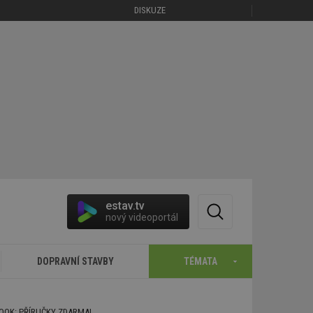
DISKUZE
estav.tv
nový videoportál
DOPRAVNÍ STAVBY
TÉMATA
BOOK: PŘÍRUČKY ZDARMA!