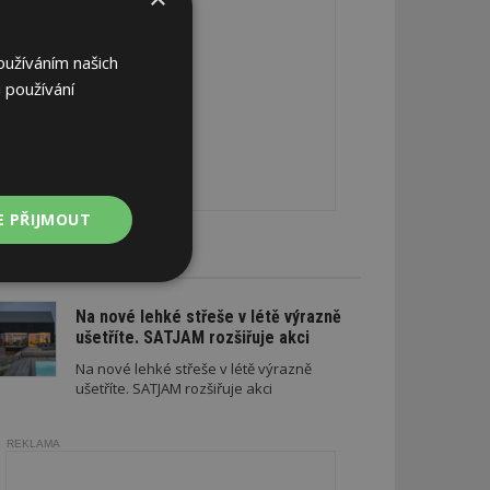
oužíváním našich
 používání
E PŘIJMOUT
CE A SLEVY
Nezařazené
soubory
Na nové lehké střeše v létě výrazně
ušetříte. SATJAM rozšiřuje akci
Na nové lehké střeše v létě výrazně
ušetříte. SATJAM rozšiřuje akci
REKLAMA
zařazené soubory