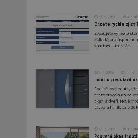
counter
21. 9. 2016
Inoutic
__gfp_64b
Chcete rychle zjisti
Zvažujete výměnu star
Kalkulátoru úspor Inout
vám investice vrátí.
Název
Provider
Pr
Název
Název
/
D
Název
_hjSessionUser_1
Doména
test
.m
tu
_gid
CMID
Google
6. 4. 2016
Inoutic 
LLC
Gdyn
mobile
ww
Inoutic představil n
.estav.cz
Společnost Inoutic, př
_ga
TDID
Google
sssp_session
c
.e
LLC
prezentovala na veletr
.estav.cz
oken a dveří. Nové mož
ui
VISITOR_INFO1_LI
dřevo a hliník, až o 2
cct
_hjSession_170189
Gtest
uid
24. 3. 2015
Inoutic
Posuvná okna Inouti