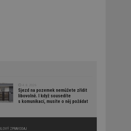
oubleClick (kterou
prohlížeč
e.
lýze a optimalizaci
oogle Targeting
e
tch.net, aby byly
antnější.
ale pokud je
pravděpodobně
tch.net, aby byly
antnější.
4. 8. 2026
umožňuje
Sjezd na pozemek nemůžete zřídit
e webech. To
reklamy a zajistit,
libovolně. I když sousedíte
 stejné reklamy.
s komunikací, musíte o něj požádat
atelů napříč
aci relevance
AILOVÝ ZPRAVODAJ
ích z více