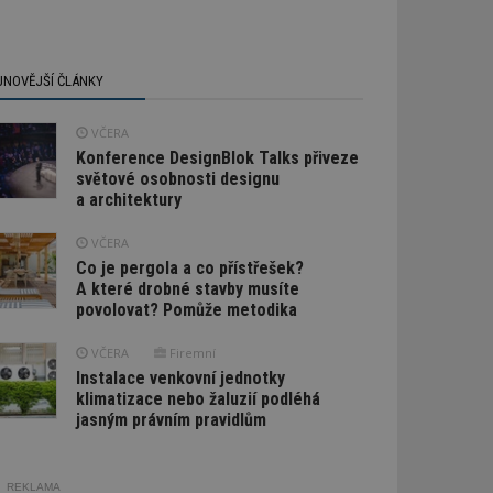
JNOVĚJŠÍ ČLÁNKY
VČERA
Konference DesignBlok Talks přiveze
světové osobnosti designu
a architektury
VČERA
Co je pergola a co přístřešek?
A které drobné stavby musíte
povolovat? Pomůže metodika
VČERA
Firemní
Instalace venkovní jednotky
klimatizace nebo žaluzií podléhá
jasným právním pravidlům
REKLAMA