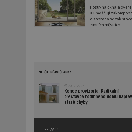
C
Posuvná okna a dveře j
test_cookie
a umožňují zakomponov
bm2uu
a zahrada se tak stáva
zimních měsících.
cct
id
ibbid
ibbid
tuuid
c
sid
NEJČTENĚJŠÍ ČLÁNKY
tuuid
20. 7. 2026
tuuid_lu
Konec provizoria. Radikální
přestavba rodinného domu naprav
staré chyby
uu
uuid
ESTAV.CZ