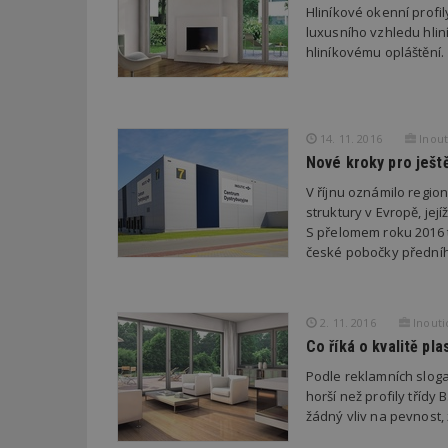
Nezbytně nutné soubo
Hliníkové okenní profil
Webové stránky nelz
luxusního vzhledu hlin
hliníkovému opláštění.
Název
_hjIncludedInPa
14. 11. 2016
Inouti
Nové kroky pro ještě
_dc_gtm_UA-53599
V říjnu oznámilo regio
struktury v Evropě, jej
S přelomem roku 2016 
české pobočky předního
id
_hjFirstSeen
2. 11. 2016
Inoutic
Co říká o kvalitě pl
Podle reklamních sloga
_hjAbsoluteSessi
horší než profily třídy
žádný vliv na pevnost, 