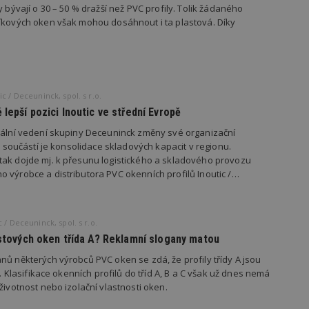
ry cookie umožňují základní funkce webových stránek, jako je přihlášení uživatele
y bývají o 30 – 50 % dražší než PVC profily. Tolik žádaného
e bez nezbytně nutných souborů cookie správně používat.
íkových oken však mohou dosáhnout i ta plastová. Díky
Provider
/
Vyprší
Popis
Doména
geviewSample
2
Tento soubor cookie je nastaven tak, 
Hotjar Ltd
minuty
Hotjar o tom, zda je tento návštěvník 
www.estav.cz
vzorkování dat definovaného limitem z
c / Deceuninck, spol. s r.o.
vašeho webu.
 lepší pozici Inoutic ve střední Evropě
847-1
.estav.cz
53
Tento soubor cookie je přidružen k w
sekund
Správce značek Google k načtení dalšíc
nální vedení skupiny Deceuninck změny své organizační
stránku. Pokud je použit, lze jej považ
íž součástí je konsolidace skladových kapacit v regionu.
nutný, protože bez něj jiné skripty ne
správně. Konec názvu je jedinečné číslo
tak dojde mj. k přesunu logistického a skladového provozu
identifikátorem přidruženého účtu Goog
 výrobce a distributora PVC okenních profilů Inoutic /…
www.estav.cz
1 rok
Tento soubor cookie se používá k vytvá
uživatele
29
Soubor cookie je nastaven tak, aby Hot
Hotjar Ltd
 / Deceuninck, spol. s r.o.
minut
začátek cesty uživatele pro celkový poče
.estav.cz
54
Neobsahuje žádné identifikovatelné in
astových oken třída A? Reklamní slogany matou
sekund
nů některých výrobců PVC oken se zdá, že profily třídy A jsou
onInProgress
29
Soubor cookie je nastaven tak, aby Hot
Hotjar Ltd
 B. Klasifikace okenních profilů do tříd A, B a C však už dnes nemá
minut
začátek cesty uživatele pro celkový poče
.estav.cz
54
Neobsahuje žádné identifikovatelné in
životnost nebo izolační vlastnosti oken.
sekund