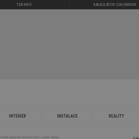
TZB-INFO
KALKULÁTOR CEN ENERGIÍ
INTERIÉR
INSTALACE
REALITY
řesně taková mohou být i vaše okna
E-