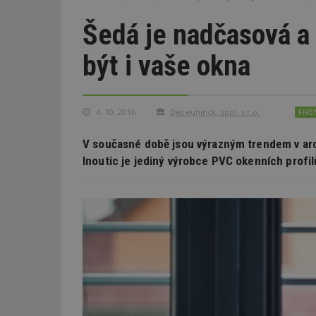
Šedá je nadčasová a
být i vaše okna
4. 10. 2016
Deceuninck, spol. s r.o.
FIRE
V současné době jsou výrazným trendem v arc
Inoutic je jediný výrobce PVC okenních profilů,