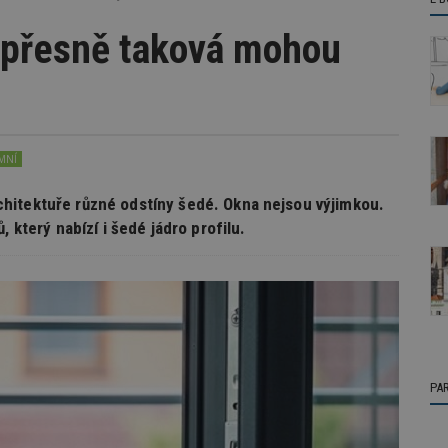
 přesně taková mohou
MNÍ
hitektuře různé odstíny šedé. Okna nejsou výjimkou.
 který nabízí i šedé jádro profilu.
PA