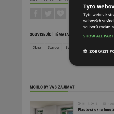
Tyto webov
0
Tyto webové strán
webových stránek
souborů cookie.
V
SOUVISEJÍCÍ TÉMATA
SHOW ALL PAR
Okna
Stavba
Barvy v interiéru
ZOBRAZIT P
Nezbytně
nutné soubor
MOHLO BY VÁS ZAJÍMAT
16. 11. 2016
Inouti
Nezbytně nutné s
Plastová okna Inout