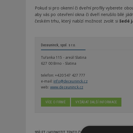
Pokud si pro okenní či dveřní profily vyberete ob
aby vás po otevření okna či dveří nerušilo bílé jád
českém trhu, který nabízí možnost zvolit si
šedé j
Deceuninck, spol. s r.o.
Tuřanka 115 - areál Slatina
627 00 Brno - Slatina
telefon:
+420 547 427 777
e-mail:
info@deceuninck.cz
web:
www.deceuninck.cz
VÍCE O FIRMĚ
VYŽÁDAT DALŠÍ INFORMACE
SDÍLET / HODNOTIT TENTO ČLÁNEK