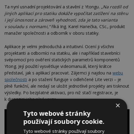
Ta nyní usnadní projektování a stavění z Ytongu.
„Na rozdíl od
jiných aplikací pro statiku dokáže vypočítat zatížení na stěnu
i její únosnost a zároveň vyhodnotí, zda je tato varianta
v souladu s normami,“
říká Ing. Karel Hanečka, CSc., produkt
manažer společnosti a odborník v oboru statiky.
Aplikace je velmi jednoduchá a intuitivní. Ocení ji všichni
projektanti a odborníci na statiku, ale i například stavebníci
svépomocí pro ověření statických parametrů komponentů
Ytong. Její použití vysvětluje videomanuál, který krátce
představí, jak s aplikací pracovat. Zájemci ji najdou na
webu
společnosti
a po stažení funguje v odlehčené Lite verzi – je
plně funkční, ale nedají se uložit jednotlivé projekty ani tisknout
výsledky. Po bezplatné aktivaci, pro niž stačí registrace, je
k dispozici jeho plná verze.
×
Tyto webové stránky
používají soubory cookie.
Tyto webové stránky používají soubory