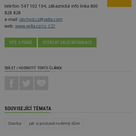
Funkční soubory
Nezařazené
telefon:
547 102 104, zákaznická info linka 800
soubory
828 828
e-mail:
obchod.cz@xella.com
web:
www.xella.cz/cs_CZ/
VÍCE O FIRMĚ
VYŽÁDAT DALŠÍ INFORMACE
Nezbytně nutné soubory
Výkonové soubory
Soubory cílení
SDÍLET / HODNOTIT TENTO ČLÁNEK
Funkční soubory
Nezařazené soubory
Nezbytně nutné soubory cookie umožňují základní
0
funkce webových stránek, jako je přihlášení
uživatele a správa účtu. Webové stránky nelze bez
nezbytně nutných souborů cookie správně
používat.
SOUVISEJÍCÍ TÉMATA
Provider
/
Název
Vyprší
P
Doména
_hjIncludedInPageviewSample
2
T
Hotjar Ltd
Stavba
Jak si postavit rodinný dům
minuty
co
www.estav.cz
na
ab