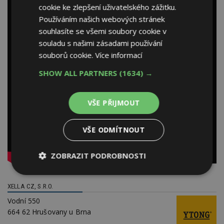
cookie ke zlepšení uživatelského zážitku.
Používáním našich webových stránek
souhlasíte se všemi soubory cookie v
souladu s našimi zásadami používání
souborů cookie.
Více informací
SHOW ALL PARTNERS
(1634) →
VŠE PŘIJMOUT
VŠE ODMÍTNOUT
ZOBRAZIT PODROBNOSTI
Nezbytně
Výkonové
Soubory
nutné
soubory
cílení
XELLA CZ, S.R.O.
soubory
Vodní 550
664 62 Hrušovany u Brna