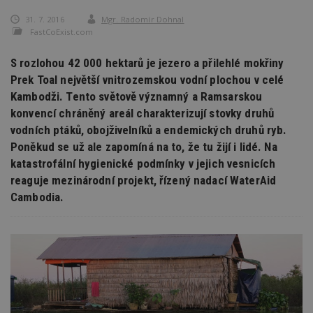
31. 7. 2016
Mgr. Radomír Dohnal
FastCoExist.com
S rozlohou 42 000 hektarů je jezero a přilehlé mokřiny
Prek Toal největší vnitrozemskou vodní plochou v celé
Kambodži. Tento světově významný a Ramsarskou
konvencí chráněný areál charakterizují stovky druhů
vodních ptáků, obojživelníků a endemických druhů ryb.
Poněkud se už ale zapomíná na to, že tu žijí i lidé. Na
katastrofální hygienické podmínky v jejich vesnicích
reaguje mezinárodní projekt, řízený nadací WaterAid
Cambodia.