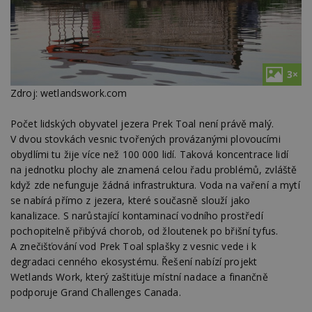
3×
Zdroj: wetlandswork.com
Počet lidských obyvatel jezera Prek Toal není právě malý.
V dvou stovkách vesnic tvořených provázanými plovoucími
obydlími tu žije více než 100 000 lidí. Taková koncentrace lidí
na jednotku plochy ale znamená celou řadu problémů, zvláště
když zde nefunguje žádná infrastruktura. Voda na vaření a mytí
se nabírá přímo z jezera, které současně slouží jako
kanalizace. S narůstající kontaminací vodního prostředí
pochopitelně přibývá chorob, od žloutenek po břišní tyfus.
A znečišťování vod Prek Toal splašky z vesnic vede i k
degradaci cenného ekosystému. Řešení nabízí projekt
Wetlands Work, který zaštiťuje místní nadace a finančně
podporuje Grand Challenges Canada.