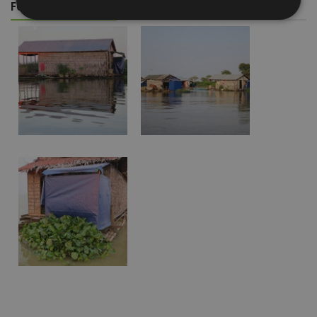
FOTOGALERIE
Nezbytně
Výkonové
Soubory
nutné
soubory
cílení
soubory
Funkční soubory
Nezařazené
soubory
Nezbytně nutné soubory
Výkonové soubory
Soubory cílení
Funkční soubory
Nezařazené soubory
Nezbytně nutné soubory cookie umožňují základní
funkce webových stránek, jako je přihlášení
uživatele a správa účtu. Webové stránky nelze bez
nezbytně nutných souborů cookie správně