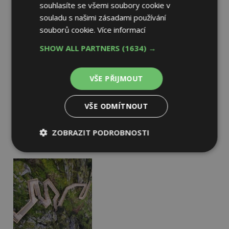
souhlasíte se všemi soubory cookie v
souladu s našimi zásadami používání
souborů cookie.
Více informací
SHOW ALL PARTNERS
(1634) →
VŠE PŘIJMOUT
VŠE ODMÍTNOUT
ZOBRAZIT PODROBNOSTI
Nezbytně
Výkonové
Soubory
nutné
soubory
cílení
soubory
Funkční soubory
Nezařazené
soubory