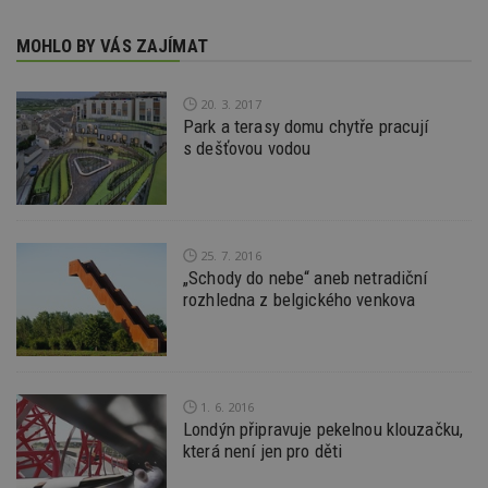
z
vz
d
MOHLO BY VÁS ZAJÍMAT
l
z
st
w
20. 3. 2017
Park a terasy domu chytře pracují
_dc_gtm_UA-53599847-1
.estav.cz
53
T
sekund
co
s dešťovou vodou
př
w
po
S
Go
da
kó
25. 7. 2016
Po
„Schody do nebe“ aneb netradiční
lz
z
rozhledna z belgického venkova
nu
be
sk
f
s
ná
je
1. 6. 2016
kt
Londýn připravuje pekelnou klouzačku,
id
p
která není jen pro děti
ú
An