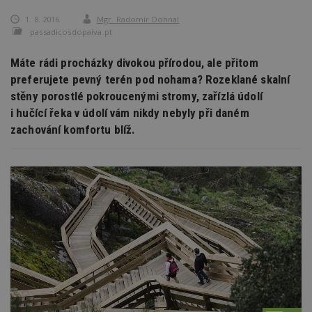
1. 8. 2016
Mgr. Radomír Dohnal
passadicosdopaiva.pt
Máte rádi procházky divokou přírodou, ale přitom
preferujete pevný terén pod nohama? Rozeklané skalní
stěny porostlé pokroucenými stromy, zařízlá údolí
i hučící řeka v údolí vám nikdy nebyly při daném
zachování komfortu blíž.