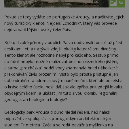
5×
Pokud se tedy vydáte do portugalské Aroucy, a navštívíte jejich
nový turistický klenot. Nejdelší „chodník“, který vás provede
nejdramatičtějšími úseky řeky Paiva.
Krásu divoké přírody v údolích Paiva obdivovali turisté už před
desítkami let, a nazývali zdejší lokality katedrálami divočiny.
Tento klenot ale rozhodně nebyl pro každého. Sestup přímo
do údolí nebylo možné realizovat bez horolezeckého jištění,
a sama „procházka“ podél vody znamenala hned několikeré
překonávání živlu brozením. Místo bylo prostě přístupné jen
dobrodruhům a adrenalinovým nadšencům, kteří ale poselství
o kráse celého úseku nesli dál. Jak ale zpřístupnit zdejší lokalitu
obyčejným lidem, a ukázat jim tuto živou kroniku regionální
geologie, archeologie a biologie?
Geologický park Arouca dlouho hledal řešení, než nalezl
odpověď ve spolupráci s portugalským architektonickým
studiem Trimetrica. Začala se rodit odvážná myšlenka na