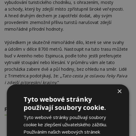
vybudování turistického chodníku, s ohrazením, mosty
a schody, který by zdejší místo zpřístupnil široké veřejnosti.
A hned druhým dechem je zapotřebí dodat, aby svým
provedením znemožnil přílivu turistů narušovat zdejší
mimořádné přírodní hodnoty.
Výsledkem je skutečně mimořádné dílo, které se vine svahy
a údolím v délce 8700 metrů. Nastoupit na tuto trasu můžete
buď v Areinho nebo Espinuca, podle toho jestli preferujete
vytrvalé stoupání nebo klesání. V průměru vám ale tato
procházka zabere dvě a půl hodiny, bez ohledu na směr. Lidé
z Trimetrica podotýkají, že: „
Tato cesta je oslavou řeky Paiva
i zdejší pitoreskní krajiny
.“
×
Tyto webové stránky
používají soubory cookie.
FOTOGALERIE
Tyto webové stránky používají soubory
cookie ke zlepšení uživatelského zážitku.
Používáním našich webových stránek