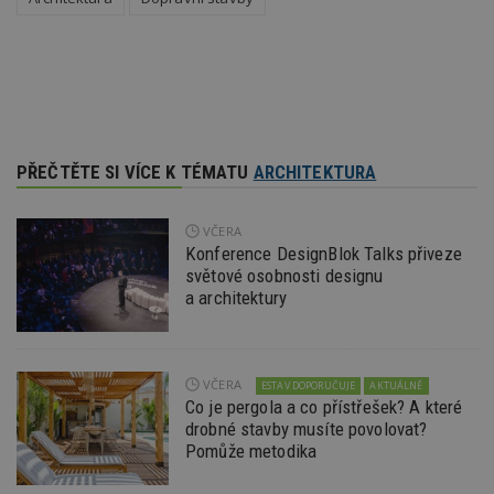
Doména
_hjIncludedInPageviewSample
2
T
Hotjar Ltd
minuty
co
www.estav.cz
na
ab
Ho
zd
ná
z
vz
PŘEČTĚTE SI VÍCE K TÉMATU
ARCHITEKTURA
d
l
z
st
VČERA
w
Konference DesignBlok Talks přiveze
_dc_gtm_UA-53599847-1
.estav.cz
53
T
světové osobnosti designu
sekund
co
a architektury
př
w
po
S
Go
da
VČERA
ESTAV DOPORUČUJE
AKTUÁLNĚ
kó
Po
Co je pergola a co přístřešek? A které
lz
drobné stavby musíte povolovat?
z
Pomůže metodika
nu
be
sk