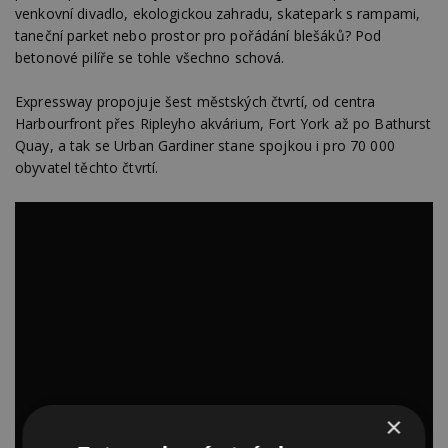
venkovní divadlo, ekologickou zahradu, skatepark s rampami,
taneční parket nebo prostor pro pořádání blešáků? Pod
betonové pilíře se tohle všechno schová.
Expressway propojuje šest městských čtvrtí, od centra
Harbourfront přes Ripleyho akvárium, Fort York až po Bathurst
Quay, a tak se Urban Gardiner stane spojkou i pro 70 000
obyvatel těchto čtvrtí.
×