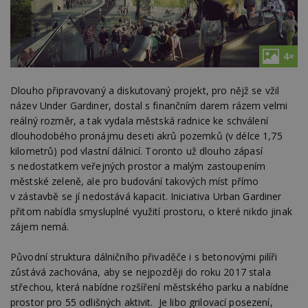
4×
Dlouho připravovaný a diskutovaný projekt, pro nějž se vžil
název Under Gardiner, dostal s finančním darem rázem velmi
reálný rozměr, a tak vydala městská radnice ke schválení
dlouhodobého pronájmu deseti akrů pozemků (v délce 1,75
kilometrů) pod vlastní dálnicí. Toronto už dlouho zápasí
s nedostatkem veřejných prostor a malým zastoupením
městské zeleně, ale pro budování takových míst přímo
v zástavbě se jí nedostává kapacit. Iniciativa Urban Gardiner
přitom nabídla smysluplné využití prostoru, o které nikdo jinak
zájem nemá.
Původní struktura dálničního přivaděče i s betonovými pilíři
zůstává zachována, aby se nejpozději do roku 2017 stala
střechou, která nabídne rozšíření městského parku a nabídne
prostor pro 55 odlišných aktivit. Je libo grilovací posezení,