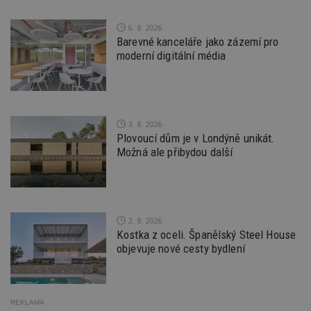
f
s
ná
6. 8. 2026
je
Barevné kanceláře jako zázemí pro
kt
id
moderní digitální média
p
ú
An
id
www.estav.cz
1 rok
T
co
po
3. 8. 2026
vy
Plovoucí dům je v Londýně unikát.
se
Možná ale přibydou další
_hjFirstSeen
29
S
Hotjar Ltd
minut
je
.estav.cz
54
ab
sekund
sl
ce
pr
po
2. 8. 2026
N
Kostka z oceli. Španělský Steel House
ž
id
objevuje nové cesty bydlení
i
_hjAbsoluteSessionInProgress
29
S
Hotjar Ltd
minut
je
.estav.cz
54
ab
REKLAMA
sekund
sl