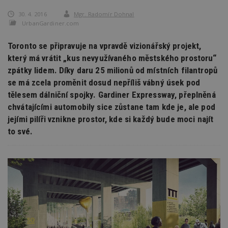
30. 4. 2016
Mgr. Radomír Dohnal
UrbanGardiner.com
Toronto se připravuje na vpravdě vizionářský projekt,
který má vrátit „kus nevyužívaného městského prostoru“
zpátky lidem. Díky daru 25 milionů od místních filantropů
se má zcela proměnit dosud nepříliš vábný úsek pod
tělesem dálniční spojky. Gardiner Expressway, přeplněná
chvátajícími automobily sice zůstane tam kde je, ale pod
jejími pilíři vznikne prostor, kde si každý bude moci najít
to své.