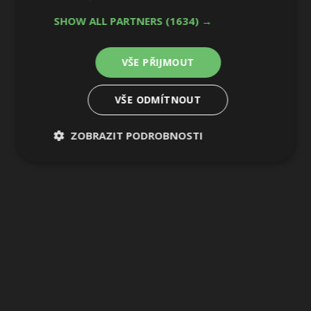
SHOW ALL PARTNERS
(1634) →
VŠE PŘIJMOUT
VŠE ODMÍTNOUT
ZOBRAZIT PODROBNOSTI
Nezbytně
Výkonové
Soubory
nutné
soubory
cílení
soubory
Funkční soubory
Nezařazené
soubory